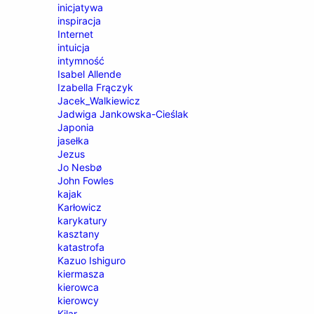
inicjatywa
inspiracja
Internet
intuicja
intymność
Isabel Allende
Izabella Frączyk
Jacek_Walkiewicz
Jadwiga Jankowska-Cieślak
Japonia
jasełka
Jezus
Jo Nesbø
John Fowles
kajak
Karłowicz
karykatury
kasztany
katastrofa
Kazuo Ishiguro
kiermasza
kierowca
kierowcy
Kilar