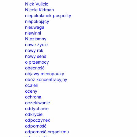
Nick Vujicic
Nicole Kidman
niepokalanek pospolity
niepokojący
nieuwaga
niewinni
NIezłomny
nowe życie
nowy rok
nowy sens
o przemocy
obecność
objawy menopauzy
obóz koncentracyjny
ocaleli
oceny
ochrona
oczekiwanie
oddychanie
odkrycie
odpoczynek
odporność
odporność organizmu