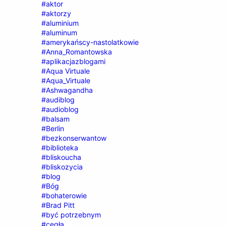
#aktor
#aktorzy
#aluminium
#aluminum
#amerykańscy-nastolatkowie
#Anna_Romantowska
#aplikacjazblogami
#Aqua Virtuale
#Aqua_Virtuale
#Ashwagandha
#audiblog
#audioblog
#balsam
#Berlin
#bezkonserwantow
#biblioteka
#bliskoucha
#bliskozycia
#blog
#Bóg
#bohaterowie
#Brad Pitt
#być potrzebnym
#cegła