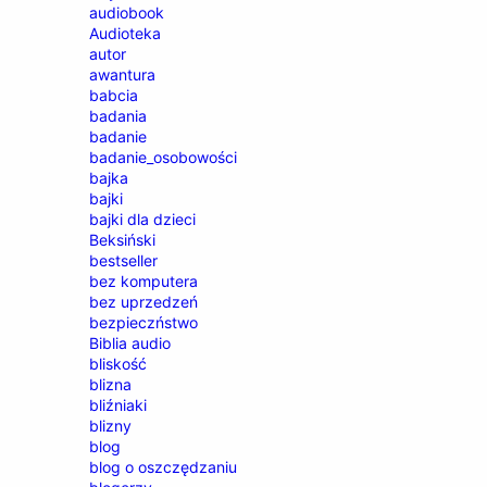
audiobook
Audioteka
autor
awantura
babcia
badania
badanie
badanie_osobowości
bajka
bajki
bajki dla dzieci
Beksiński
bestseller
bez komputera
bez uprzedzeń
bezpieczństwo
Biblia audio
bliskość
blizna
bliźniaki
blizny
blog
blog o oszczędzaniu