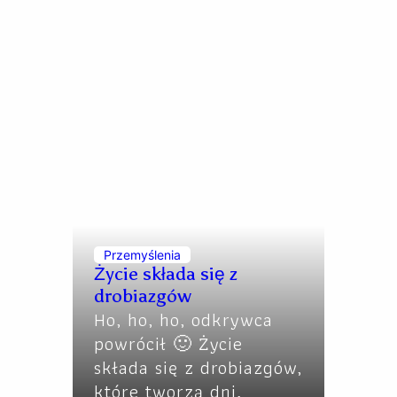
Przemyślenia
Życie składa się z
drobiazgów
Ho, ho, ho, odkrywca
powrócił 🙂 Życie
składa się z drobiazgów,
które tworzą dni,