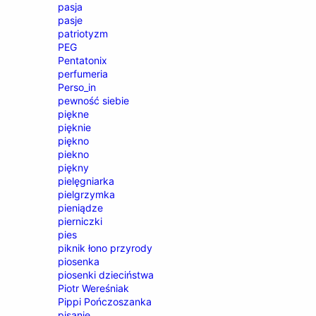
pasja
pasje
patriotyzm
PEG
Pentatonix
perfumeria
Perso_in
pewność siebie
piękne
pięknie
piękno
piekno
piękny
pielęgniarka
pielgrzymka
pieniądze
pierniczki
pies
piknik łono przyrody
piosenka
piosenki dzieciństwa
Piotr Wereśniak
Pippi Pończoszanka
pisanie