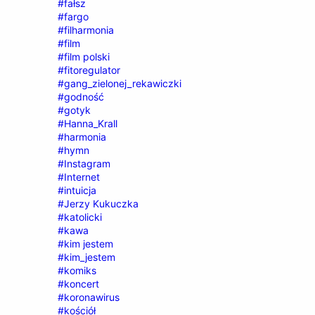
#fałsz
#fargo
#filharmonia
#film
#film polski
#fitoregulator
#gang_zielonej_rekawiczki
#godność
#gotyk
#Hanna_Krall
#harmonia
#hymn
#Instagram
#Internet
#intuicja
#Jerzy Kukuczka
#katolicki
#kawa
#kim jestem
#kim_jestem
#komiks
#koncert
#koronawirus
#kościół