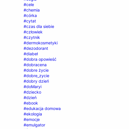
#cele
#chemia
#córka
#cytat
#czas dla siebie
#człowiek
#czytnik
#dermokosmetyki
#dezodorant
#diabeł
#dobra opowieść
#dobracena
#dobre życie
#dobre_zycie
#dobry dzień
#doMaryi
#dziecko
#dzień
#ebook
#edukacja domowa
#ekologia
#emocje
#emulgator