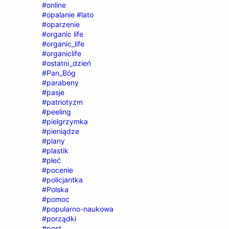
#online
#opalanie #lato
#oparzenie
#organic life
#organic_life
#organiclife
#ostatni_dzień
#Pan_Bóg
#parabeny
#pasje
#patriotyzm
#peeling
#pielgrzymka
#pieniądze
#plany
#plastik
#płeć
#pocenie
#policjantka
#Polska
#pomoc
#popularno-naukowa
#porządki
#post