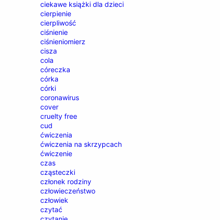
ciekawe książki dla dzieci
cierpienie
cierpliwość
ciśnienie
ciśnieniomierz
cisza
cola
córeczka
córka
córki
coronawirus
cover
cruelty free
cud
ćwiczenia
ćwiczenia na skrzypcach
ćwiczenie
czas
cząsteczki
członek rodziny
człowieczeństwo
człowiek
czytać
czytanie