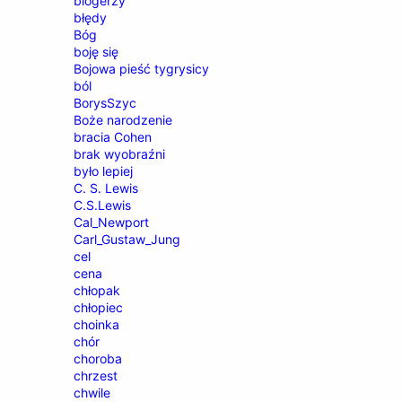
blogerzy
błędy
Bóg
boję się
Bojowa pieść tygrysicy
ból
BorysSzyc
Boże narodzenie
bracia Cohen
brak wyobraźni
było lepiej
C. S. Lewis
C.S.Lewis
Cal_Newport
Carl_Gustaw_Jung
cel
cena
chłopak
chłopiec
choinka
chór
choroba
chrzest
chwile