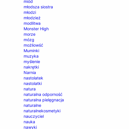
miód
młodsza siostra
młodzi
młodzież
modlitwa
Monster High
morze
mózg
możliowść
Muminki
muzyka
myślenie
nakrętki
Narnia
nastolatek
nastolatki
natura
naturalna odporność
naturalna pielęgnacja
naturalne
naturalnekosmetyki
nauczyciel
nauka
nawyki