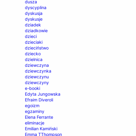
dusza
dyscyplina
dyskusja
dyskusje
dziadek
dziadkowie
dzieci
dzieciaki
dzieciństwo
dziecko
dzielnica
dziewczyna
dziewczynka
dziewczynu
dziewczyny
e-booki
Edyta Jungowska
Efraim Diveroli
egoizm
egzaminy
Elena Ferrante
eliminacje
Emilian Kamiński
Emma TThompson