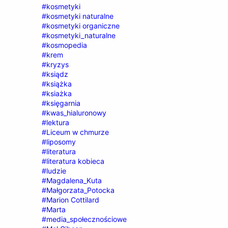
#kosmetyki
#kosmetyki naturalne
#kosmetyki organiczne
#kosmetyki_naturalne
#kosmopedia
#krem
#kryzys
#ksiądz
#książka
#ksiażka
#księgarnia
#kwas_hialuronowy
#lektura
#Liceum w chmurze
#liposomy
#literatura
#literatura kobieca
#ludzie
#Magdalena_Kuta
#Małgorzata_Potocka
#Marion Cottilard
#Marta
#media_społecznościowe