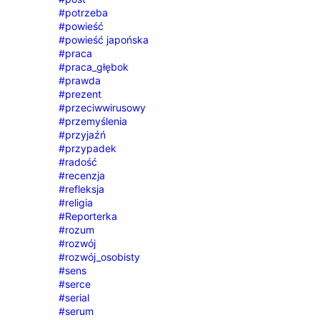
#potrzeba
#powieść
#powieść japońska
#praca
#praca_głębok
#prawda
#prezent
#przeciwwirusowy
#przemyślenia
#przyjaźń
#przypadek
#radość
#recenzja
#refleksja
#religia
#Reporterka
#rozum
#rozwój
#rozwój_osobisty
#sens
#serce
#serial
#serum