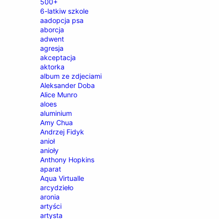
500+
6-latkiw szkole
aadopcja psa
aborcja
adwent
agresja
akceptacja
aktorka
album ze zdjeciami
Aleksander Doba
Alice Munro
aloes
aluminium
Amy Chua
Andrzej Fidyk
anioł
anioły
Anthony Hopkins
aparat
Aqua Virtualle
arcydzieło
aronia
artyści
artysta