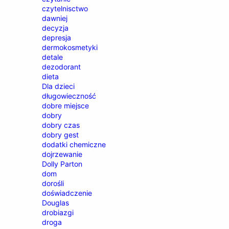
czytelnisctwo
dawniej
decyzja
depresja
dermokosmetyki
detale
dezodorant
dieta
Dla dzieci
długowieczność
dobre miejsce
dobry
dobry czas
dobry gest
dodatki chemiczne
dojrzewanie
Dolly Parton
dom
dorośli
doświadczenie
Douglas
drobiazgi
droga