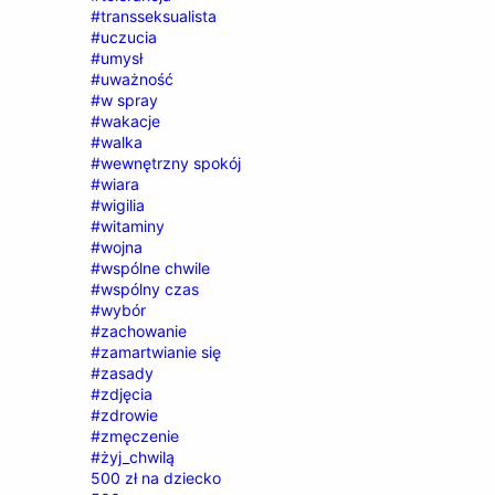
#transseksualista
#uczucia
#umysł
#uważność
#w spray
#wakacje
#walka
#wewnętrzny spokój
#wiara
#wigilia
#witaminy
#wojna
#wspólne chwile
#wspólny czas
#wybór
#zachowanie
#zamartwianie się
#zasady
#zdjęcia
#zdrowie
#zmęczenie
#żyj_chwilą
500 zł na dziecko