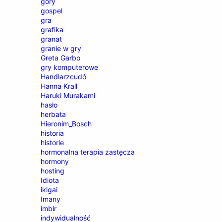
góry
gospel
gra
grafika
granat
granie w gry
Greta Garbo
gry komputerowe
Handlarzcudó
Hanna Krall
Haruki Murakami
hasło
herbata
Hieronim_Bosch
historia
historie
hormonalna terapia zastęcza
hormony
hosting
Idiota
ikigai
Imany
imbir
indywidualność