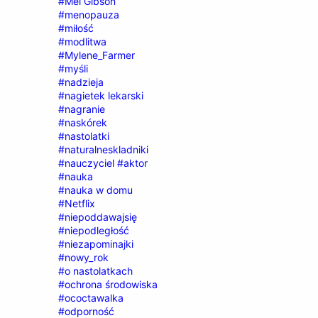
#Mel Gibson
#menopauza
#miłość
#modlitwa
#Mylene_Farmer
#myśli
#nadzieja
#nagietek lekarski
#nagranie
#naskórek
#nastolatki
#naturalneskladniki
#nauczyciel #aktor
#nauka
#nauka w domu
#Netflix
#niepoddawajsię
#niepodległość
#niezapominajki
#nowy_rok
#o nastolatkach
#ochrona środowiska
#ococtawalka
#odporność