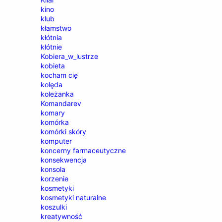
kino
klub
kłamstwo
kłótnia
kłótnie
Kobiera_w_lustrze
kobieta
kocham cię
kolęda
koleżanka
Komandarev
komary
komórka
komórki skóry
komputer
koncerny farmaceutyczne
konsekwencja
konsola
korzenie
kosmetyki
kosmetyki naturalne
koszulki
kreatywność