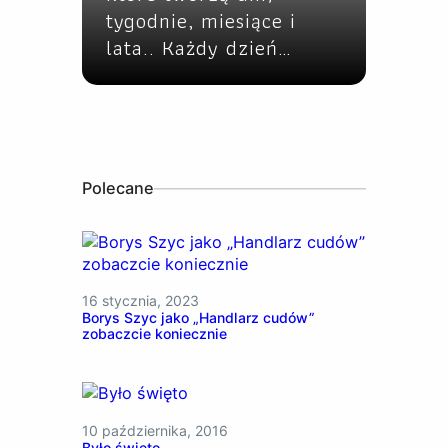
tygodnie, miesiące i
lata.. Każdy dzień…
Polecane
16 stycznia, 2023
Borys Szyc jako „Handlarz cudów”
zobaczcie koniecznie
10 października, 2016
Było święto