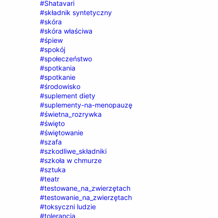
#Shatavari
#składnik syntetyczny
#skóra
#skóra właściwa
#śpiew
#spokój
#społeczeństwo
#spotkania
#spotkanie
#środowisko
#suplement diety
#suplementy-na-menopauzę
#świetna_rozrywka
#święto
#świętowanie
#szafa
#szkodliwe_składniki
#szkoła w chmurze
#sztuka
#teatr
#testowane_na_zwierzętach
#testowanie_na_zwierzętach
#toksyczni ludzie
#tolerancja