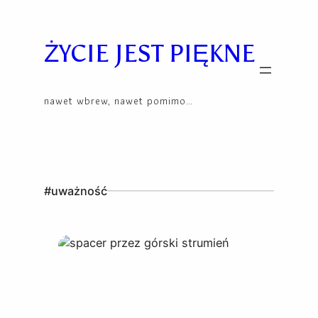
Skip
to
content
ŻYCIE JEST PIĘKNE
nawet wbrew, nawet pomimo…
#uważność