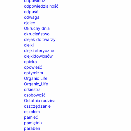
odpowiedź
odpowiedzialność
odpuść
odwaga
ojciec
Okruchy dnia
okrucieństwo
olejek do twarzy
olejki
olejki eteryczne
olejkidowłosów
opieka
opowieść
optymizm
Organic Life
Organic_Life
orkiestra
osobowość
Ostatnia rodzina
oszczędzanie
oszołom
pamieć
pamiętnik
paraben