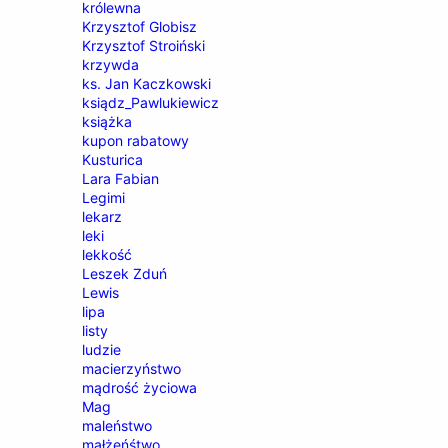
królewna
Krzysztof Globisz
Krzysztof Stroiński
krzywda
ks. Jan Kaczkowski
ksiądz_Pawlukiewicz
książka
kupon rabatowy
Kusturica
Lara Fabian
Legimi
lekarz
leki
lekkość
Leszek Zduń
Lewis
lipa
listy
ludzie
macierzyństwo
mądrość życiowa
Mag
maleństwo
małżeńśtwo