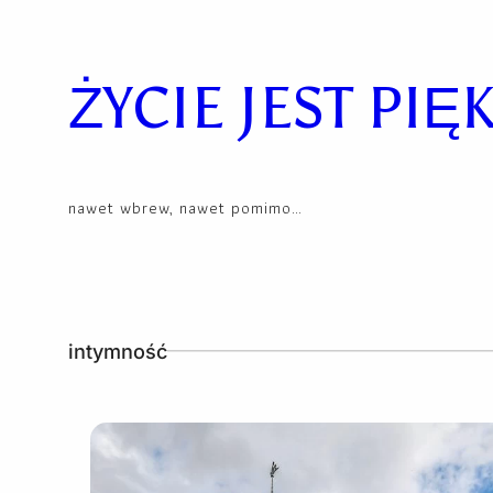
Skip
to
content
ŻYCIE JEST PIĘ
nawet wbrew, nawet pomimo…
intymność