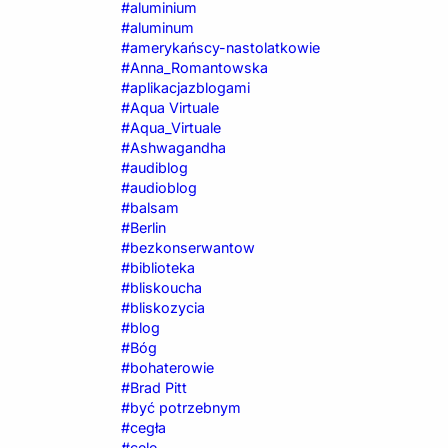
#aluminium
#aluminum
#amerykańscy-nastolatkowie
#Anna_Romantowska
#aplikacjazblogami
#Aqua Virtuale
#Aqua_Virtuale
#Ashwagandha
#audiblog
#audioblog
#balsam
#Berlin
#bezkonserwantow
#biblioteka
#bliskoucha
#bliskozycia
#blog
#Bóg
#bohaterowie
#Brad Pitt
#być potrzebnym
#cegła
#cele