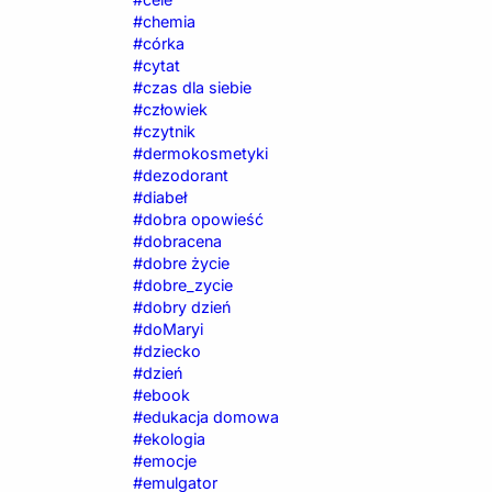
#chemia
#córka
#cytat
#czas dla siebie
#człowiek
#czytnik
#dermokosmetyki
#dezodorant
#diabeł
#dobra opowieść
#dobracena
#dobre życie
#dobre_zycie
#dobry dzień
#doMaryi
#dziecko
#dzień
#ebook
#edukacja domowa
#ekologia
#emocje
#emulgator