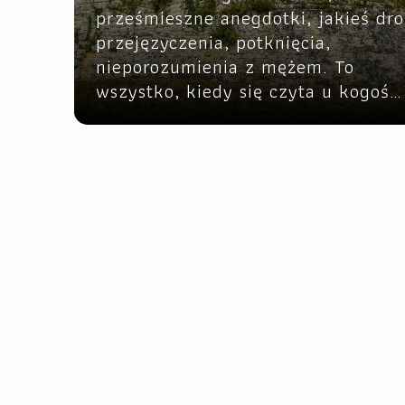
prześmieszne anegdotki, jakieś dr
przejęzyczenia, potknięcia,
nieporozumienia z mężem. To
wszystko, kiedy się czyta u kogoś…