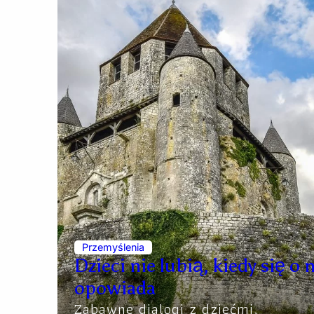
Przemyślenia
Dzieci nie lubią, kiedy się o 
opowiada
Zabawne dialogi z dziećmi,