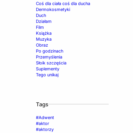
Coś dla ciała coś dla ducha
Dermokosmetyki
Duch
Działam
Film
Książka
Muzyka
Obraz
Po godzinach
Przemyślenia
Słoik szczęścia
Suplementy
Tego unikaj
Tags
#Adwent
#aktor
#aktorzy