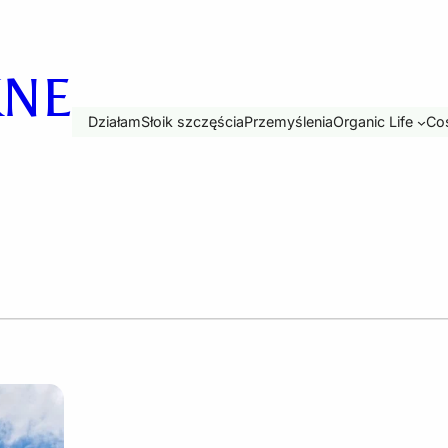
KNE
Działam
Słoik szczęścia
Przemyślenia
Organic Life
Coś