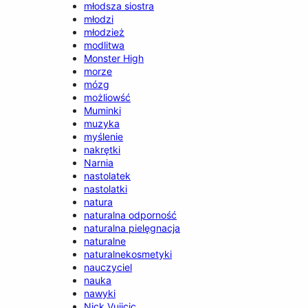
młodsza siostra
młodzi
młodzież
modlitwa
Monster High
morze
mózg
możliowść
Muminki
muzyka
myślenie
nakrętki
Narnia
nastolatek
nastolatki
natura
naturalna odporność
naturalna pielęgnacja
naturalne
naturalnekosmetyki
nauczyciel
nauka
nawyki
Nick Vujicic