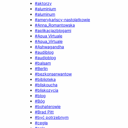
#aktorzy
#aluminium
#aluminum
#amerykańscy-nastolatkowie
#Anna_Romantowska
#aplikacjazblogami
#Aqua Virtuale
#Aqua_Virtuale
#Ashwagandha
#audiblog
#audioblog
#balsam
#Berlin
#bezkonserwantow
#biblioteka
#bliskoucha
#bliskozycia
#blog
#Bóg
#bohaterowie
#Brad Pitt
#być potrzebnym
#cegła