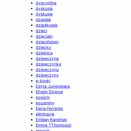
dyscyplina
dyskusja
dyskusje
dziadek
dziadkowie
dzieci
dzieciaki
dzieciństwo
dziecko
dzielnica
dziewczyna
dziewczynka
dziewczynu
dziewczyny
e-booki
Edyta Jungowska
Efraim Diveroli
egoizm
egzaminy
Elena Ferrante
eliminacje
Emilian Kamiński
Emma TThompson
emocje