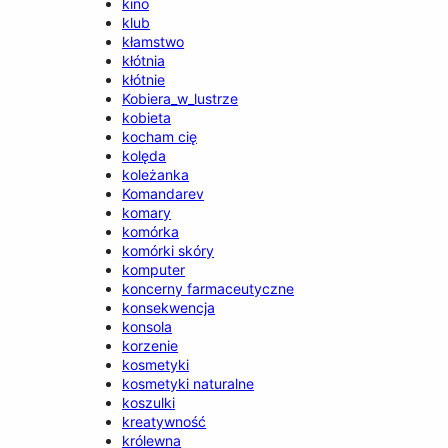
kino
klub
kłamstwo
kłótnia
kłótnie
Kobiera_w_lustrze
kobieta
kocham cię
kolęda
koleżanka
Komandarev
komary
komórka
komórki skóry
komputer
koncerny farmaceutyczne
konsekwencja
konsola
korzenie
kosmetyki
kosmetyki naturalne
koszulki
kreatywność
królewna