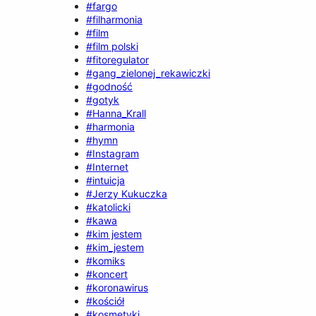
#fargo
#filharmonia
#film
#film polski
#fitoregulator
#gang_zielonej_rekawiczki
#godność
#gotyk
#Hanna_Krall
#harmonia
#hymn
#Instagram
#Internet
#intuicja
#Jerzy Kukuczka
#katolicki
#kawa
#kim jestem
#kim_jestem
#komiks
#koncert
#koronawirus
#kościół
#kosmetyki