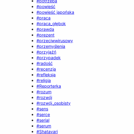
#potrzeba
#powieść
#powieść japońska
#praca
#praca_głębok
#prawda
#prezent
#przeciwwirusowy
#przemyślenia
#przyjaźń
#przypadek
#radość
#recenzja
#refleksja
#religia
#Reporterka
#rozum
#rozwój
#rozwój_osobisty
#sens
#serce
#serial
#serum
#Shatavari