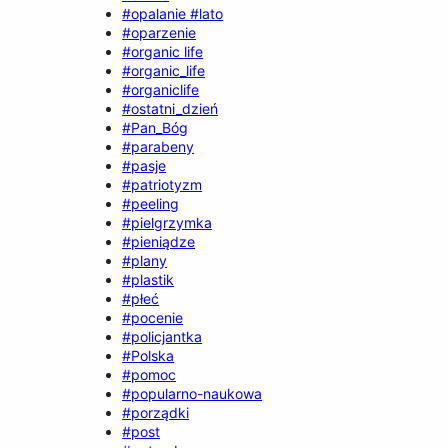
#opalanie #lato
#oparzenie
#organic life
#organic_life
#organiclife
#ostatni_dzień
#Pan_Bóg
#parabeny
#pasje
#patriotyzm
#peeling
#pielgrzymka
#pieniądze
#plany
#plastik
#płeć
#pocenie
#policjantka
#Polska
#pomoc
#popularno-naukowa
#porządki
#post