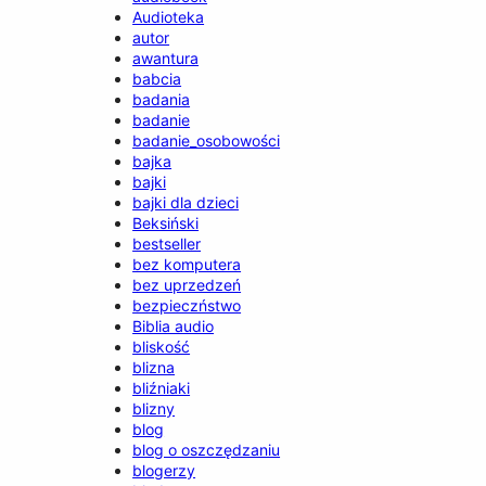
Audioteka
autor
awantura
babcia
badania
badanie
badanie_osobowości
bajka
bajki
bajki dla dzieci
Beksiński
bestseller
bez komputera
bez uprzedzeń
bezpieczństwo
Biblia audio
bliskość
blizna
bliźniaki
blizny
blog
blog o oszczędzaniu
blogerzy