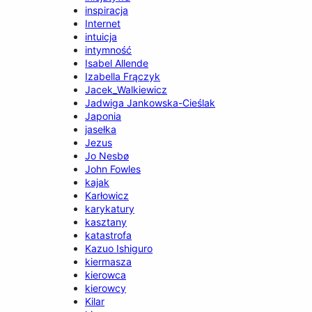
inspiracja
Internet
intuicja
intymność
Isabel Allende
Izabella Frączyk
Jacek_Walkiewicz
Jadwiga Jankowska-Cieślak
Japonia
jasełka
Jezus
Jo Nesbø
John Fowles
kajak
Karłowicz
karykatury
kasztany
katastrofa
Kazuo Ishiguro
kiermasza
kierowca
kierowcy
Kilar