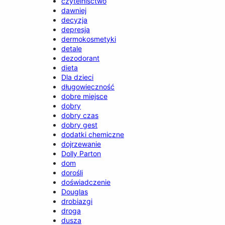
czytelnisctwo
dawniej
decyzja
depresja
dermokosmetyki
detale
dezodorant
dieta
Dla dzieci
długowieczność
dobre miejsce
dobry
dobry czas
dobry gest
dodatki chemiczne
dojrzewanie
Dolly Parton
dom
dorośli
doświadczenie
Douglas
drobiazgi
droga
dusza