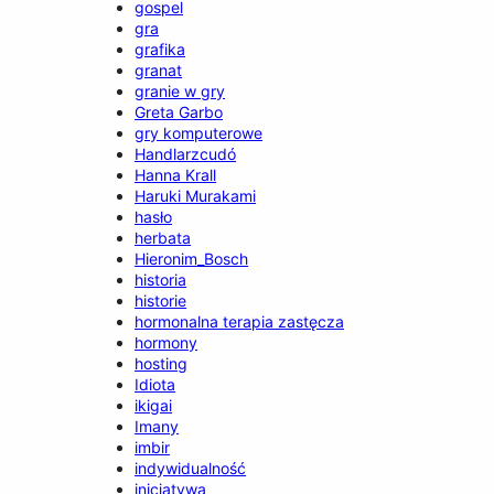
gospel
gra
grafika
granat
granie w gry
Greta Garbo
gry komputerowe
Handlarzcudó
Hanna Krall
Haruki Murakami
hasło
herbata
Hieronim_Bosch
historia
historie
hormonalna terapia zastęcza
hormony
hosting
Idiota
ikigai
Imany
imbir
indywidualność
inicjatywa