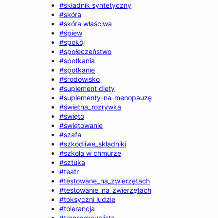
#składnik syntetyczny
#skóra
#skóra właściwa
#śpiew
#spokój
#społeczeństwo
#spotkania
#spotkanie
#środowisko
#suplement diety
#suplementy-na-menopauzę
#świetna_rozrywka
#święto
#świętowanie
#szafa
#szkodliwe_składniki
#szkoła w chmurze
#sztuka
#teatr
#testowane_na_zwierzętach
#testowanie_na_zwierzętach
#toksyczni ludzie
#tolerancja
#transseksualista