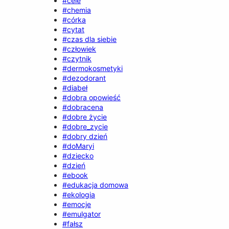
#cele
#chemia
#córka
#cytat
#czas dla siebie
#człowiek
#czytnik
#dermokosmetyki
#dezodorant
#diabeł
#dobra opowieść
#dobracena
#dobre życie
#dobre_zycie
#dobry dzień
#doMaryi
#dziecko
#dzień
#ebook
#edukacja domowa
#ekologia
#emocje
#emulgator
#fałsz