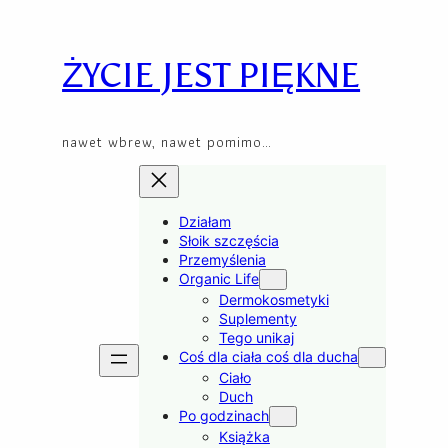
Skip
to
content
ŻYCIE JEST PIĘKNE
nawet wbrew, nawet pomimo…
Działam
Słoik szczęścia
Przemyślenia
Organic Life
Dermokosmetyki
Suplementy
Tego unikaj
Coś dla ciała coś dla ducha
Ciało
Duch
Po godzinach
Książka