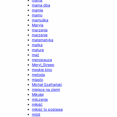
mama
mama dba
mamie
mamo
mamuśka
Maryja
marzenia
marzenie
matematyka
matka
matura
mąż
menopauza
Meryl_Streep
męskie kino
metoda
miasto
Michał Szafrański
miejsce na ziemi
Mikołaj
milczenie
miłość
miłość to postawa
miód