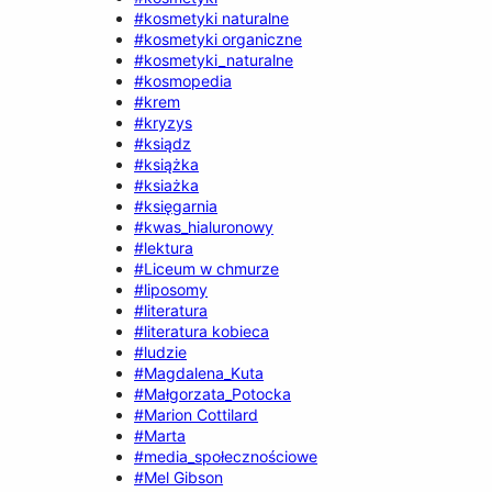
#kosmetyki naturalne
#kosmetyki organiczne
#kosmetyki_naturalne
#kosmopedia
#krem
#kryzys
#ksiądz
#książka
#ksiażka
#księgarnia
#kwas_hialuronowy
#lektura
#Liceum w chmurze
#liposomy
#literatura
#literatura kobieca
#ludzie
#Magdalena_Kuta
#Małgorzata_Potocka
#Marion Cottilard
#Marta
#media_społecznościowe
#Mel Gibson