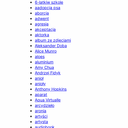
6-latkiw szkole
aadopcja psa
aborcja
adwent
agresja
akceptacja
aktorka
album ze zdjeciami
Aleksander Doba
Alice Munro
aloes
aluminium
Amy Chua
Andrzej Fidyk
anioł
anioły
Anthony Hopkins
aparat
Aqua Virtualle
arcydzieło
aronia
artyści
artysta
audiobook