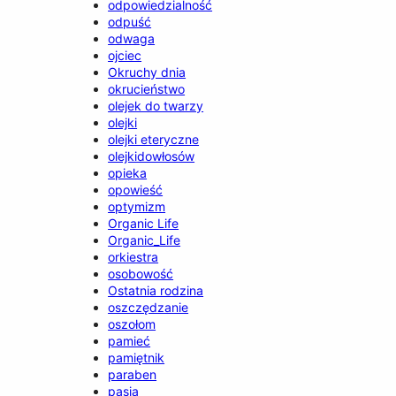
odpowiedzialność
odpuść
odwaga
ojciec
Okruchy dnia
okrucieństwo
olejek do twarzy
olejki
olejki eteryczne
olejkidowłosów
opieka
opowieść
optymizm
Organic Life
Organic_Life
orkiestra
osobowość
Ostatnia rodzina
oszczędzanie
oszołom
pamieć
pamiętnik
paraben
pasja