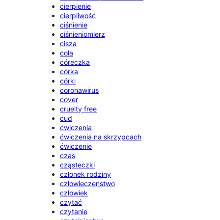
cierpienie
cierpliwość
ciśnienie
ciśnieniomierz
cisza
cola
córeczka
córka
córki
coronawirus
cover
cruelty free
cud
ćwiczenia
ćwiczenia na skrzypcach
ćwiczenie
czas
cząsteczki
członek rodziny
człowieczeństwo
człowiek
czytać
czytanie