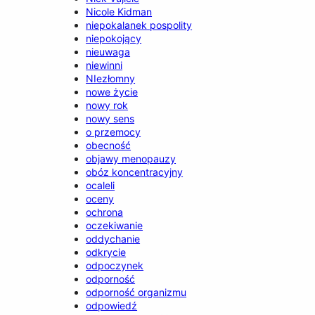
Nicole Kidman
niepokalanek pospolity
niepokojący
nieuwaga
niewinni
NIezłomny
nowe życie
nowy rok
nowy sens
o przemocy
obecność
objawy menopauzy
obóz koncentracyjny
ocaleli
oceny
ochrona
oczekiwanie
oddychanie
odkrycie
odpoczynek
odporność
odporność organizmu
odpowiedź