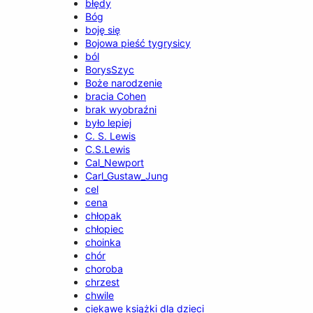
błędy
Bóg
boję się
Bojowa pieść tygrysicy
ból
BorysSzyc
Boże narodzenie
bracia Cohen
brak wyobraźni
było lepiej
C. S. Lewis
C.S.Lewis
Cal_Newport
Carl_Gustaw_Jung
cel
cena
chłopak
chłopiec
choinka
chór
choroba
chrzest
chwile
ciekawe książki dla dzieci