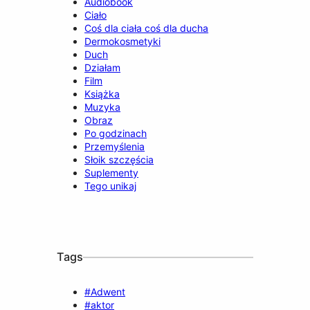
Audiobook
Ciało
Coś dla ciała coś dla ducha
Dermokosmetyki
Duch
Działam
Film
Książka
Muzyka
Obraz
Po godzinach
Przemyślenia
Słoik szczęścia
Suplementy
Tego unikaj
Tags
#Adwent
#aktor