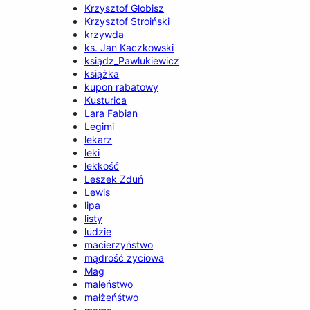
Krzysztof Globisz
Krzysztof Stroiński
krzywda
ks. Jan Kaczkowski
ksiądz_Pawlukiewicz
książka
kupon rabatowy
Kusturica
Lara Fabian
Legimi
lekarz
leki
lekkość
Leszek Zduń
Lewis
lipa
listy
ludzie
macierzyństwo
mądrość życiowa
Mag
maleństwo
małżeńśtwo