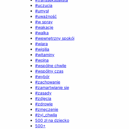
#uczucia
#umysł
#uważność
#w spray
#wakacje
#walka
#wewnętrzny spokój
#wiara
#wigilia
#witaminy
#wojna
#wspólne chwile
#wspólny czas
#wybór
#zachowanie
#zamartwianie się
#zasady
#zdjęcia
#zdrowie
#zmęczenie
#żyj_chwilą
500 zł na dziecko
500+