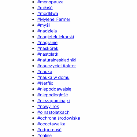
#menopauza
#miłość
#modlitwa
#Mylene_Farmer
#myśli
#nadzieja
#nagietek lekarski
#nagranie
#naskórek
#nastolatki
#naturalneskladniki
#nauczyciel #aktor
#nauka
#nauka w domu
#Netflix
#niepoddawajsię
#niepodległość
#niezapominajki
#nowy_rok
#o nastolatkach
#ochrona środowiska
#ococtawalka
#odporność
#online