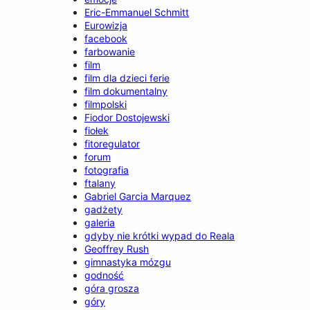
Eric-Emmanuel Schmitt
Eurowizja
facebook
farbowanie
film
film dla dzieci ferie
film dokumentalny
filmpolski
Fiodor Dostojewski
fiołek
fitoregulator
forum
fotografia
ftalany
Gabriel Garcia Marquez
gadżety
galeria
gdyby nie krótki wypad do Reala
Geoffrey Rush
gimnastyka mózgu
godność
góra grosza
góry