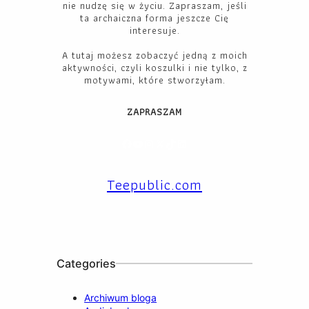
nie nudzę się w życiu. Zapraszam, jeśli
ta archaiczna forma jeszcze Cię
interesuje.
A tutaj możesz zobaczyć jedną z moich
aktywności, czyli koszulki i nie tylko, z
motywami, które stworzyłam.
ZAPRASZAM
Facebook
YouTube
Instagram
X
TikTok
LinkedIn
Teepublic.com
Categories
Archiwum bloga