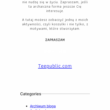
nie nudzę się w życiu. Zapraszam, jeśli
ta archaiczna forma jeszcze Cię
interesuje.
A tutaj możesz zobaczyć jedną z moich
aktywności, czyli koszulki i nie tylko, z
motywami, które stworzyłam.
ZAPRASZAM
Facebook
YouTube
Instagram
X
TikTok
LinkedIn
Teepublic.com
Categories
Archiwum bloga