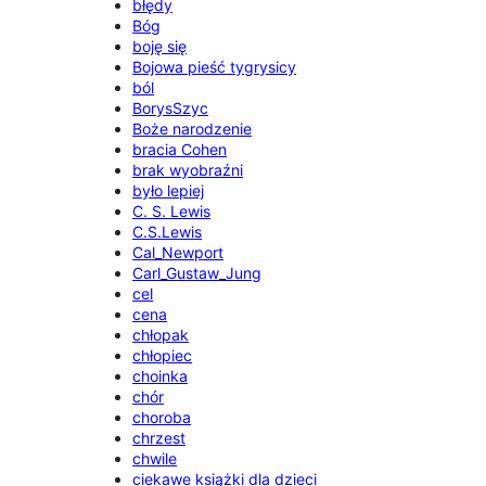
błędy
Bóg
boję się
Bojowa pieść tygrysicy
ból
BorysSzyc
Boże narodzenie
bracia Cohen
brak wyobraźni
było lepiej
C. S. Lewis
C.S.Lewis
Cal_Newport
Carl_Gustaw_Jung
cel
cena
chłopak
chłopiec
choinka
chór
choroba
chrzest
chwile
ciekawe książki dla dzieci