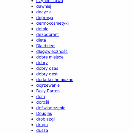
czytelnisctwo
dawniej
decyzja
depresja
dermokosmetyki
detale
dezodorant
dieta
Dla dzieci
długowieczność
dobre miejsce
dobry
dobry czas
dobry gest
dodatki chemiczne
dojrzewanie
Dolly Parton
dom
dorośli
doświadczenie
Douglas
drobiazgi
droga
dusza