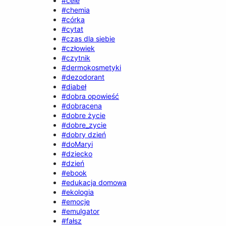
#cele
#chemia
#córka
#cytat
#czas dla siebie
#człowiek
#czytnik
#dermokosmetyki
#dezodorant
#diabeł
#dobra opowieść
#dobracena
#dobre życie
#dobre_zycie
#dobry dzień
#doMaryi
#dziecko
#dzień
#ebook
#edukacja domowa
#ekologia
#emocje
#emulgator
#fałsz