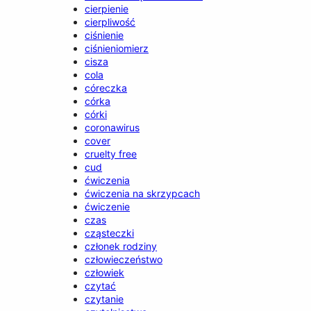
cierpienie
cierpliwość
ciśnienie
ciśnieniomierz
cisza
cola
córeczka
córka
córki
coronawirus
cover
cruelty free
cud
ćwiczenia
ćwiczenia na skrzypcach
ćwiczenie
czas
cząsteczki
członek rodziny
człowieczeństwo
człowiek
czytać
czytanie