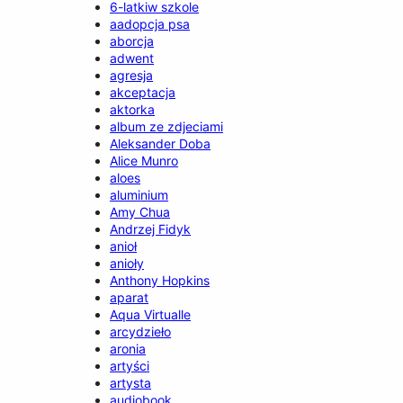
6-latkiw szkole
aadopcja psa
aborcja
adwent
agresja
akceptacja
aktorka
album ze zdjeciami
Aleksander Doba
Alice Munro
aloes
aluminium
Amy Chua
Andrzej Fidyk
anioł
anioły
Anthony Hopkins
aparat
Aqua Virtualle
arcydzieło
aronia
artyści
artysta
audiobook