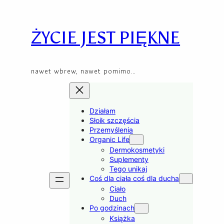
Skip
to
content
ŻYCIE JEST PIĘKNE
nawet wbrew, nawet pomimo…
Działam
Słoik szczęścia
Przemyślenia
Organic Life
Dermokosmetyki
Suplementy
Tego unikaj
Coś dla ciała coś dla ducha
Ciało
Duch
Po godzinach
Książka