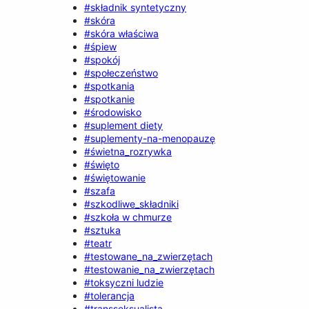
#składnik syntetyczny
#skóra
#skóra właściwa
#śpiew
#spokój
#społeczeństwo
#spotkania
#spotkanie
#środowisko
#suplement diety
#suplementy-na-menopauzę
#świetna_rozrywka
#święto
#świętowanie
#szafa
#szkodliwe_składniki
#szkoła w chmurze
#sztuka
#teatr
#testowane_na_zwierzętach
#testowanie_na_zwierzętach
#toksyczni ludzie
#tolerancja
#transseksualista