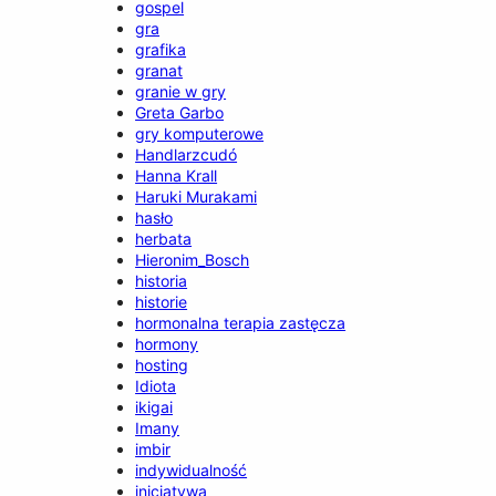
gospel
gra
grafika
granat
granie w gry
Greta Garbo
gry komputerowe
Handlarzcudó
Hanna Krall
Haruki Murakami
hasło
herbata
Hieronim_Bosch
historia
historie
hormonalna terapia zastęcza
hormony
hosting
Idiota
ikigai
Imany
imbir
indywidualność
inicjatywa