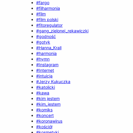
#fargo
#filharmonia
#film
#film polski
#fitoregulator
#gang_zielonej_rekawiczki
#godność
#gotyk
#Hanna_Krall
#harmonia
#hymn
#Instagram
#Internet
#intuicja
#Jerzy Kukuczka
#katolicki
#kawa
#kim jestem
#kim_jestem
#komiks
#koncert
#koronawirus
#kościół
#kosmetyki