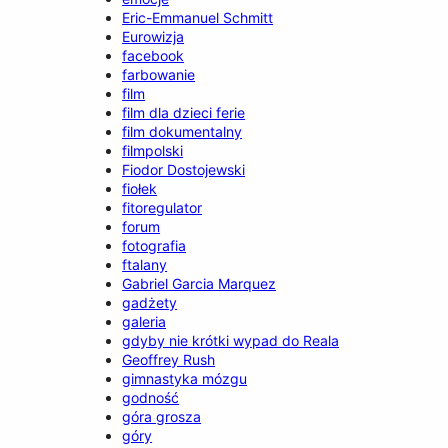
Eric-Emmanuel Schmitt
Eurowizja
facebook
farbowanie
film
film dla dzieci ferie
film dokumentalny
filmpolski
Fiodor Dostojewski
fiołek
fitoregulator
forum
fotografia
ftalany
Gabriel Garcia Marquez
gadżety
galeria
gdyby nie krótki wypad do Reala
Geoffrey Rush
gimnastyka mózgu
godność
góra grosza
góry