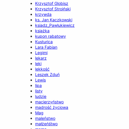
Krzysztof Globisz
Krzysztof Stroiński
krzywda
ks. Jan Kaczkowski
ksiądz_Pawlukiewicz
książka
kupon rabatowy
Kusturica
Lara Fabian
Legimi
lekarz
leki
lekkość
Leszek Zduń
Lewis
lipa
listy
ludzie
macierzyństwo
mądrość życiowa
Mag
maleństwo
małżeńśtwo