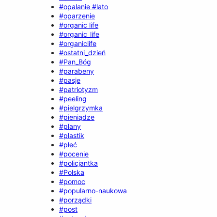
#opalanie #lato
#oparzenie
#organic life
#organic_life
#organiclife
#ostatni_dzień
#Pan_Bóg
#parabeny
#pasje
#patriotyzm
#peeling
#pielgrzymka
#pieniądze
#plany
#plastik
#płeć
#pocenie
#policjantka
#Polska
#pomoc
#popularno-naukowa
#porządki
#post