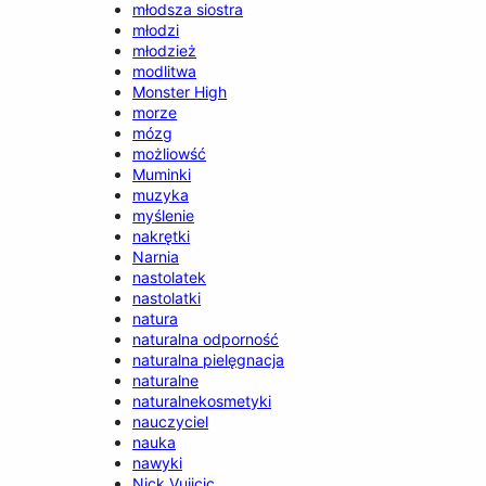
młodsza siostra
młodzi
młodzież
modlitwa
Monster High
morze
mózg
możliowść
Muminki
muzyka
myślenie
nakrętki
Narnia
nastolatek
nastolatki
natura
naturalna odporność
naturalna pielęgnacja
naturalne
naturalnekosmetyki
nauczyciel
nauka
nawyki
Nick Vujicic