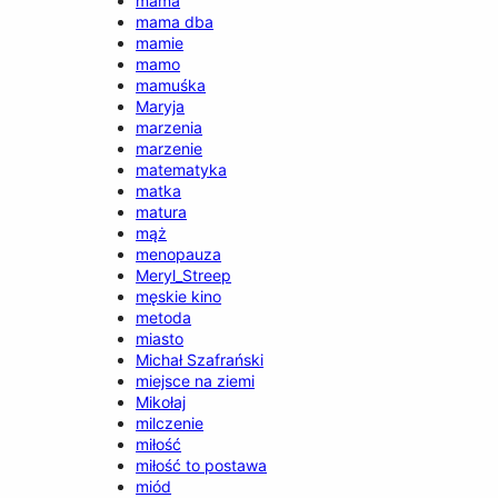
mama
mama dba
mamie
mamo
mamuśka
Maryja
marzenia
marzenie
matematyka
matka
matura
mąż
menopauza
Meryl_Streep
męskie kino
metoda
miasto
Michał Szafrański
miejsce na ziemi
Mikołaj
milczenie
miłość
miłość to postawa
miód