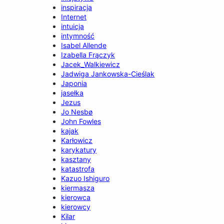
inspiracja
Internet
intuicja
intymność
Isabel Allende
Izabella Frączyk
Jacek_Walkiewicz
Jadwiga Jankowska-Cieślak
Japonia
jasełka
Jezus
Jo Nesbø
John Fowles
kajak
Karłowicz
karykatury
kasztany
katastrofa
Kazuo Ishiguro
kiermasza
kierowca
kierowcy
Kilar