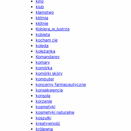
kino
klub
kłamstwo
kłótnia
kłótnie
Kobiera_w_lustrze
kobieta
kocham cię
kolęda
koleżanka
Komandarev
komary
komórka
komórki skóry
komputer
koncerny farmaceutyczne
konsekwencja
konsola
korzenie
kosmetyki
kosmetyki naturalne
koszulki
kreatywność
królewna