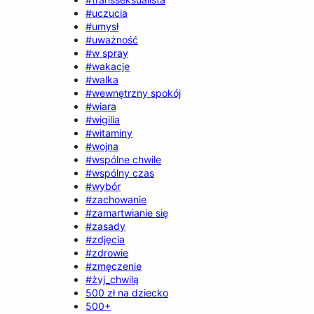
#uczucia
#umysł
#uważność
#w spray
#wakacje
#walka
#wewnętrzny spokój
#wiara
#wigilia
#witaminy
#wojna
#wspólne chwile
#wspólny czas
#wybór
#zachowanie
#zamartwianie się
#zasady
#zdjęcia
#zdrowie
#zmęczenie
#żyj_chwilą
500 zł na dziecko
500+