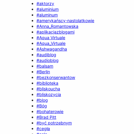
#aktorzy
#aluminium
#aluminum
#amerykańscy-nastolatkowie
#Anna_Romantowska
#aplikacjazblogami
#Aqua Virtuale
#Aqua_Virtuale
#Ashwagandha
#audiblog
#audioblog
#balsam
#Berlin
#bezkonserwantow
#biblioteka
#bliskoucha
#bliskozycia
#blog
#Bóg
#bohaterowie
#Brad Pitt
#być potrzebnym
#cegła