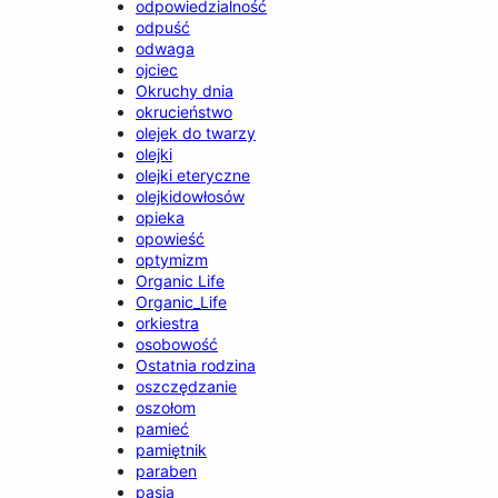
odpowiedzialność
odpuść
odwaga
ojciec
Okruchy dnia
okrucieństwo
olejek do twarzy
olejki
olejki eteryczne
olejkidowłosów
opieka
opowieść
optymizm
Organic Life
Organic_Life
orkiestra
osobowość
Ostatnia rodzina
oszczędzanie
oszołom
pamieć
pamiętnik
paraben
pasja