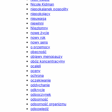
Nicole Kidman
niepokalanek pospolity
niepokojący
nieuwaga
niewinni
NIezłomny
nowe życie
nowy rok
nowy sens
o przemocy
obecność
objawy menopauzy
obóz koncentracyjny
ocaleli
oceny
ochrona
oczekiwanie
oddychanie
odkrycie
odpoczynek
odporność
odporność organizmu
odpowiedź