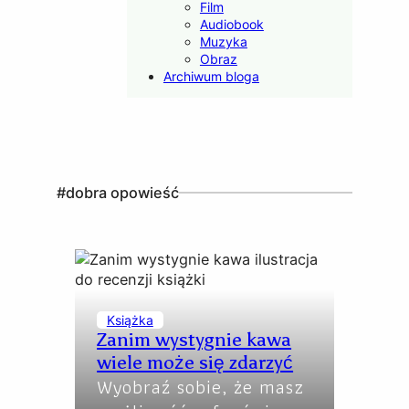
Film
Audiobook
Muzyka
Obraz
Archiwum bloga
#dobra opowieść
Książka
Zanim wystygnie kawa
wiele może się zdarzyć
Wyobraź sobie, że masz