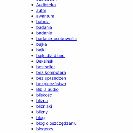
Audioteka
autor
awantura
babcia
badania
badanie
badanie_osobowości
bajka
bajki
bajki dla dzieci
Beksiński
bestseller
bez komputera
bez uprzedzeń
bezpieczństwo
Biblia audio
bliskość
blizna
bliźniaki
blizny
blog
blog o oszczędzaniu
blogerzy