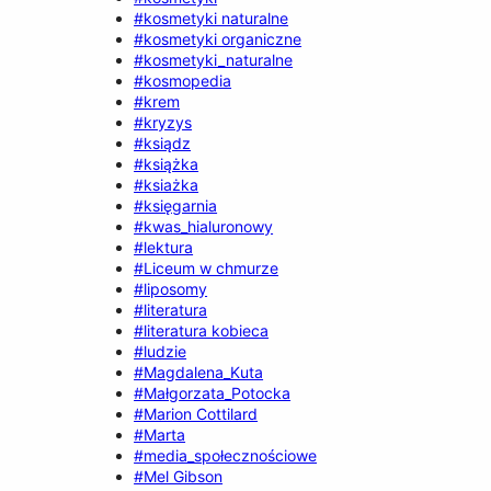
#kosmetyki naturalne
#kosmetyki organiczne
#kosmetyki_naturalne
#kosmopedia
#krem
#kryzys
#ksiądz
#książka
#ksiażka
#księgarnia
#kwas_hialuronowy
#lektura
#Liceum w chmurze
#liposomy
#literatura
#literatura kobieca
#ludzie
#Magdalena_Kuta
#Małgorzata_Potocka
#Marion Cottilard
#Marta
#media_społecznościowe
#Mel Gibson