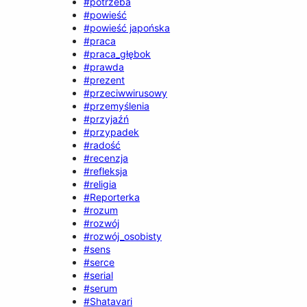
#potrzeba
#powieść
#powieść japońska
#praca
#praca_głębok
#prawda
#prezent
#przeciwwirusowy
#przemyślenia
#przyjaźń
#przypadek
#radość
#recenzja
#refleksja
#religia
#Reporterka
#rozum
#rozwój
#rozwój_osobisty
#sens
#serce
#serial
#serum
#Shatavari