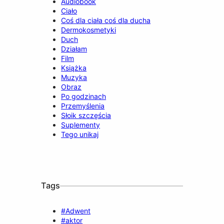
Audiobook
Ciało
Coś dla ciała coś dla ducha
Dermokosmetyki
Duch
Działam
Film
Książka
Muzyka
Obraz
Po godzinach
Przemyślenia
Słoik szczęścia
Suplementy
Tego unikaj
Tags
#Adwent
#aktor