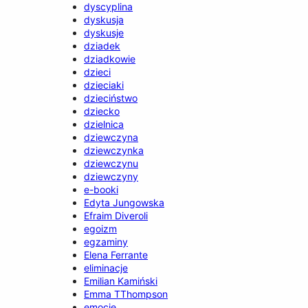
dyscyplina
dyskusja
dyskusje
dziadek
dziadkowie
dzieci
dzieciaki
dzieciństwo
dziecko
dzielnica
dziewczyna
dziewczynka
dziewczynu
dziewczyny
e-booki
Edyta Jungowska
Efraim Diveroli
egoizm
egzaminy
Elena Ferrante
eliminacje
Emilian Kamiński
Emma TThompson
emocje