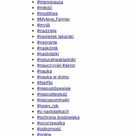
#menopauza
#miłość
#modlitwa
#Mylene_Farmer
#myśli
#nadzieja
#nagietek lekarski
#nagranie
#naskórek
#nastolatki
#naturalneskladniki
#nauczyciel #aktor
#nauka
#nauka w domu
#Netflix
#niepoddawajsię
#niepodległość
#niezapominajki
#nowy_rok
#o nastolatkach
#ochrona środowiska
#ococtawalka
#odporność
#online