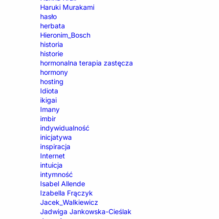
Haruki Murakami
hasło
herbata
Hieronim_Bosch
historia
historie
hormonalna terapia zastęcza
hormony
hosting
Idiota
ikigai
Imany
imbir
indywidualność
inicjatywa
inspiracja
Internet
intuicja
intymność
Isabel Allende
Izabella Frączyk
Jacek_Walkiewicz
Jadwiga Jankowska-Cieślak