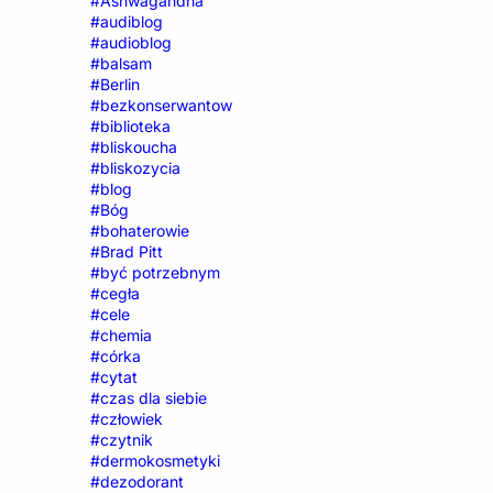
#Ashwagandha
#audiblog
#audioblog
#balsam
#Berlin
#bezkonserwantow
#biblioteka
#bliskoucha
#bliskozycia
#blog
#Bóg
#bohaterowie
#Brad Pitt
#być potrzebnym
#cegła
#cele
#chemia
#córka
#cytat
#czas dla siebie
#człowiek
#czytnik
#dermokosmetyki
#dezodorant