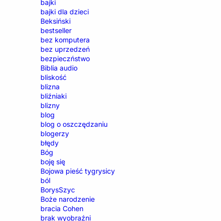
bajki
bajki dla dzieci
Beksiński
bestseller
bez komputera
bez uprzedzeń
bezpieczństwo
Biblia audio
bliskość
blizna
bliźniaki
blizny
blog
blog o oszczędzaniu
blogerzy
błędy
Bóg
boję się
Bojowa pieść tygrysicy
ból
BorysSzyc
Boże narodzenie
bracia Cohen
brak wyobraźni