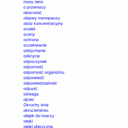
nowy sens
o przemocy
obecność
objawy menopauzy
obóz koncentracyjny
ocaleli
oceny
ochrona
oczekiwanie
oddychanie
odkrycie
odpoczynek
odporność
odporność organizmu
odpowiedź
odpowiedzialność
odpuść
odwaga
ojciec
Okruchy dnia
okrucieństwo
olejek do twarzy
olejki
olejki eteryczne