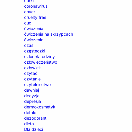
córki
coronawirus
cover
cruelty free
cud
ćwiczenia
ćwiczenia na skrzypcach
ćwiczenie
czas
cząsteczki
członek rodziny
człowieczeństwo
człowiek
czytać
czytanie
czytelnisctwo
dawniej
decyzja
depresja
dermokosmetyki
detale
dezodorant
dieta
Dla dzieci