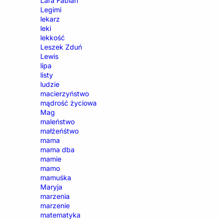
Lara Fabian
Legimi
lekarz
leki
lekkość
Leszek Zduń
Lewis
lipa
listy
ludzie
macierzyństwo
mądrość życiowa
Mag
maleństwo
małżeńśtwo
mama
mama dba
mamie
mamo
mamuśka
Maryja
marzenia
marzenie
matematyka