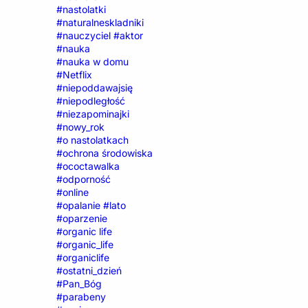
#nastolatki
#naturalneskladniki
#nauczyciel #aktor
#nauka
#nauka w domu
#Netflix
#niepoddawajsię
#niepodległość
#niezapominajki
#nowy_rok
#o nastolatkach
#ochrona środowiska
#ococtawalka
#odporność
#online
#opalanie #lato
#oparzenie
#organic life
#organic_life
#organiclife
#ostatni_dzień
#Pan_Bóg
#parabeny