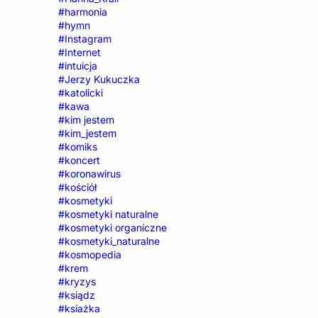
#harmonia
#hymn
#Instagram
#Internet
#intuicja
#Jerzy Kukuczka
#katolicki
#kawa
#kim jestem
#kim_jestem
#komiks
#koncert
#koronawirus
#kościół
#kosmetyki
#kosmetyki naturalne
#kosmetyki organiczne
#kosmetyki_naturalne
#kosmopedia
#krem
#kryzys
#ksiądz
#ksiażka