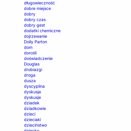
długowieczność
dobre miejsce
dobry
dobry czas
dobry gest
dodatki chemiczne
dojrzewanie
Dolly Parton
dom
dorośli
doświadczenie
Douglas
drobiazgi
droga
dusza
dyscyplina
dyskusja
dyskusje
dziadek
dziadkowie
dzieci
dzieciaki
dzieciństwo
dziecko