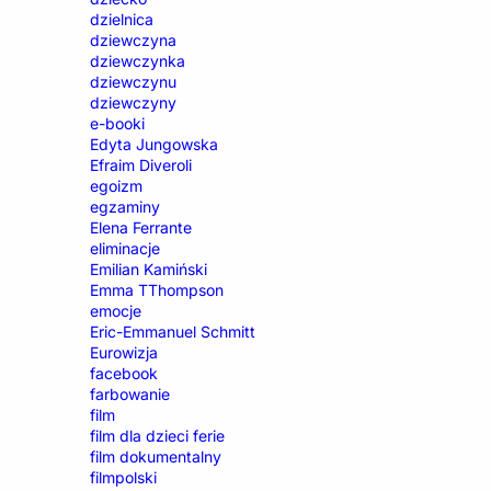
dzielnica
dziewczyna
dziewczynka
dziewczynu
dziewczyny
e-booki
Edyta Jungowska
Efraim Diveroli
egoizm
egzaminy
Elena Ferrante
eliminacje
Emilian Kamiński
Emma TThompson
emocje
Eric-Emmanuel Schmitt
Eurowizja
facebook
farbowanie
film
film dla dzieci ferie
film dokumentalny
filmpolski