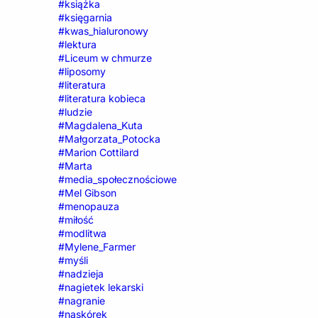
#książka
#księgarnia
#kwas_hialuronowy
#lektura
#Liceum w chmurze
#liposomy
#literatura
#literatura kobieca
#ludzie
#Magdalena_Kuta
#Małgorzata_Potocka
#Marion Cottilard
#Marta
#media_społecznościowe
#Mel Gibson
#menopauza
#miłość
#modlitwa
#Mylene_Farmer
#myśli
#nadzieja
#nagietek lekarski
#nagranie
#naskórek