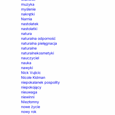
muzyka
myślenie
nakrętki
Narnia
nastolatek
nastolatki
natura
naturalna odporność
naturalna pielęgnacja
naturalne
naturalnekosmetyki
nauczyciel
nauka
nawyki
Nick Vujicic
Nicole Kidman
niepokalanek pospolity
niepokojący
nieuwaga
niewinni
NIezłomny
nowe życie
nowy rok