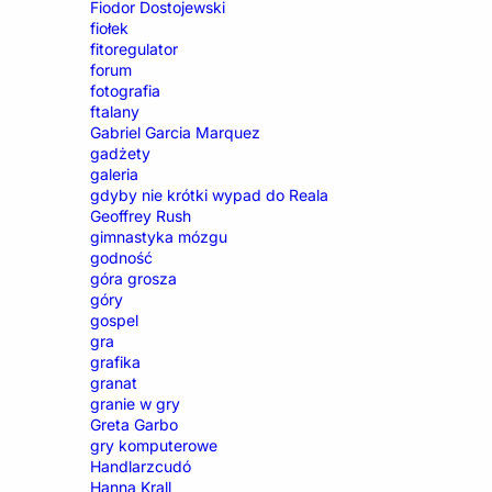
Fiodor Dostojewski
fiołek
fitoregulator
forum
fotografia
ftalany
Gabriel Garcia Marquez
gadżety
galeria
gdyby nie krótki wypad do Reala
Geoffrey Rush
gimnastyka mózgu
godność
góra grosza
góry
gospel
gra
grafika
granat
granie w gry
Greta Garbo
gry komputerowe
Handlarzcudó
Hanna Krall