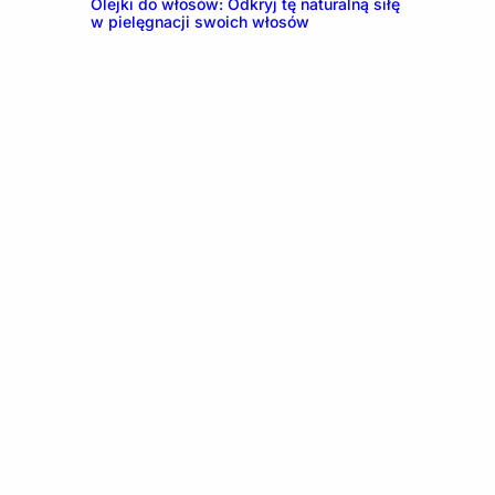
Olejki do włosów: Odkryj tę naturalną siłę
w pielęgnacji swoich włosów