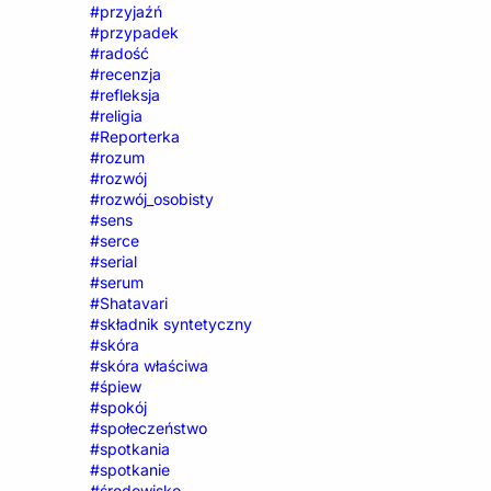
#przyjaźń
#przypadek
#radość
#recenzja
#refleksja
#religia
#Reporterka
#rozum
#rozwój
#rozwój_osobisty
#sens
#serce
#serial
#serum
#Shatavari
#składnik syntetyczny
#skóra
#skóra właściwa
#śpiew
#spokój
#społeczeństwo
#spotkania
#spotkanie
#środowisko