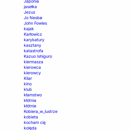
Japonia
jasełka
Jezus
Jo Nesbø
John Fowles
kajak
Karłowicz
karykatury
kasztany
katastrofa
Kazuo Ishiguro
kiermasza
kierowca
kierowcy
Kilar
kino
klub
kłamstwo
kłótnia
kłótnie
Kobiera_w_lustrze
kobieta
kocham cię
kolęda