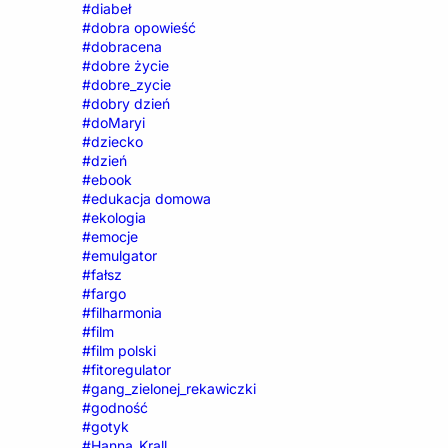
#diabeł
#dobra opowieść
#dobracena
#dobre życie
#dobre_zycie
#dobry dzień
#doMaryi
#dziecko
#dzień
#ebook
#edukacja domowa
#ekologia
#emocje
#emulgator
#fałsz
#fargo
#filharmonia
#film
#film polski
#fitoregulator
#gang_zielonej_rekawiczki
#godność
#gotyk
#Hanna_Krall