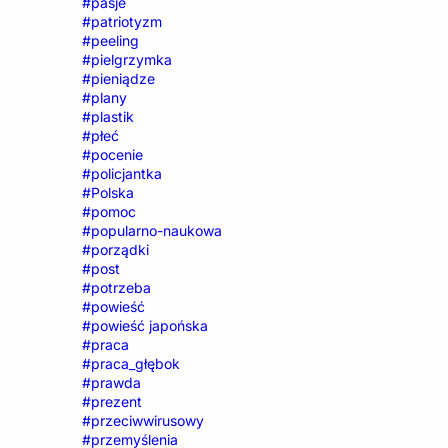
#pasje
#patriotyzm
#peeling
#pielgrzymka
#pieniądze
#plany
#plastik
#płeć
#pocenie
#policjantka
#Polska
#pomoc
#popularno-naukowa
#porządki
#post
#potrzeba
#powieść
#powieść japońska
#praca
#praca_głębok
#prawda
#prezent
#przeciwwirusowy
#przemyślenia