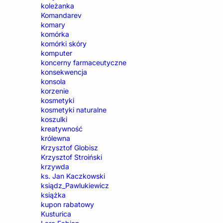
koleżanka
Komandarev
komary
komórka
komórki skóry
komputer
koncerny farmaceutyczne
konsekwencja
konsola
korzenie
kosmetyki
kosmetyki naturalne
koszulki
kreatywność
królewna
Krzysztof Globisz
Krzysztof Stroiński
krzywda
ks. Jan Kaczkowski
ksiądz_Pawlukiewicz
książka
kupon rabatowy
Kusturica