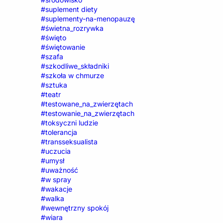
#suplement diety
#suplementy-na-menopauzę
#świetna_rozrywka
#święto
#świętowanie
#szafa
#szkodliwe_składniki
#szkoła w chmurze
#sztuka
#teatr
#testowane_na_zwierzętach
#testowanie_na_zwierzętach
#toksyczni ludzie
#tolerancja
#transseksualista
#uczucia
#umysł
#uważność
#w spray
#wakacje
#walka
#wewnętrzny spokój
#wiara