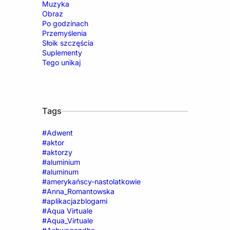
Muzyka
Obraz
Po godzinach
Przemyślenia
Słoik szczęścia
Suplementy
Tego unikaj
Tags
#Adwent
#aktor
#aktorzy
#aluminium
#aluminum
#amerykańscy-nastolatkowie
#Anna_Romantowska
#aplikacjazblogami
#Aqua Virtuale
#Aqua_Virtuale