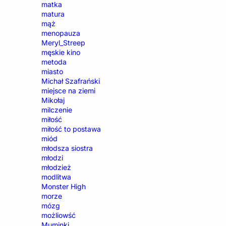
matka
matura
mąż
menopauza
Meryl_Streep
męskie kino
metoda
miasto
Michał Szafrański
miejsce na ziemi
Mikołaj
milczenie
miłość
miłość to postawa
miód
młodsza siostra
młodzi
młodzież
modlitwa
Monster High
morze
mózg
możliowść
Muminki