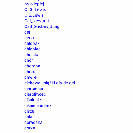
było lepiej
C. S. Lewis
C.S.Lewis
Cal_Newport
Carl_Gustaw_Jung
cel
cena
chłopak
chłopiec
choinka
chór
choroba
chrzest
chwile
ciekawe książki dla dzieci
cierpienie
cierpliwość
ciśnienie
ciśnieniomierz
cisza
cola
córeczka
córka