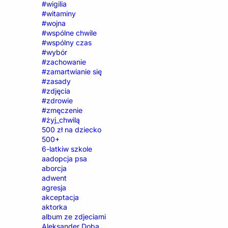
#wigilia
#witaminy
#wojna
#wspólne chwile
#wspólny czas
#wybór
#zachowanie
#zamartwianie się
#zasady
#zdjęcia
#zdrowie
#zmęczenie
#żyj_chwilą
500 zł na dziecko
500+
6-latkiw szkole
aadopcja psa
aborcja
adwent
agresja
akceptacja
aktorka
album ze zdjeciami
Aleksander Doba