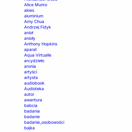
Alice Munro
aloes
aluminium
Amy Chua
Andrzej Fidyk
anioł
anioły
Anthony Hopkins
aparat
Aqua Virtualle
arcydzieło
aronia
artyści
artysta
audiobook
Audioteka
autor
awantura
babcia
badania
badanie
badanie_osobowości
bajka