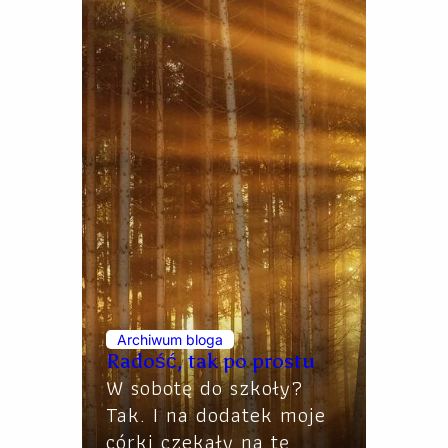
Archiwum bloga
Radość, tak po prostu
W sobotę do szkoły?
Tak. I na dodatek moje
córki czekały na tę