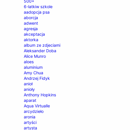
500+
6-latkiw szkole
aadopcja psa
aborcja
adwent
agresja
akceptacja
aktorka
album ze zdjeciami
Aleksander Doba
Alice Munro
aloes
aluminium
Amy Chua
Andrzej Fidyk
anioł
anioły
Anthony Hopkins
aparat
Aqua Virtualle
arcydzieło
aronia
artyści
artysta