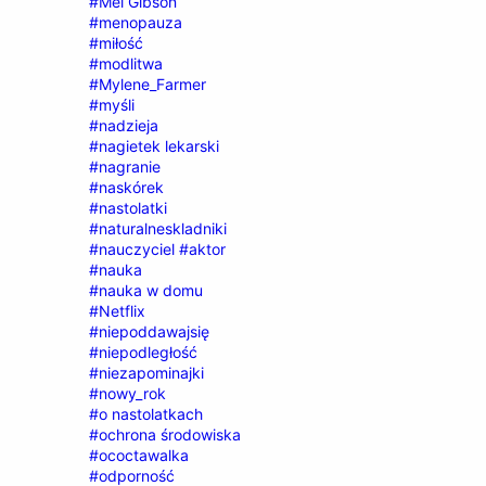
#Mel Gibson
#menopauza
#miłość
#modlitwa
#Mylene_Farmer
#myśli
#nadzieja
#nagietek lekarski
#nagranie
#naskórek
#nastolatki
#naturalneskladniki
#nauczyciel #aktor
#nauka
#nauka w domu
#Netflix
#niepoddawajsię
#niepodległość
#niezapominajki
#nowy_rok
#o nastolatkach
#ochrona środowiska
#ococtawalka
#odporność