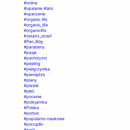
#online
#opalanie #lato
#oparzenie
#organic life
#organic_life
#organiclife
#ostatni_dzień
#Pan_Bóg
#parabeny
#pasje
#patriotyzm
#peeling
#pielgrzymka
#pieniądze
#plany
#plastik
#płeć
#pocenie
#policjantka
#Polska
#pomoc
#popularno-naukowa
#porządki
#post