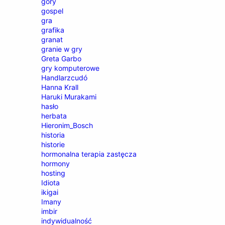
góry
gospel
gra
grafika
granat
granie w gry
Greta Garbo
gry komputerowe
Handlarzcudó
Hanna Krall
Haruki Murakami
hasło
herbata
Hieronim_Bosch
historia
historie
hormonalna terapia zastęcza
hormony
hosting
Idiota
ikigai
Imany
imbir
indywidualność