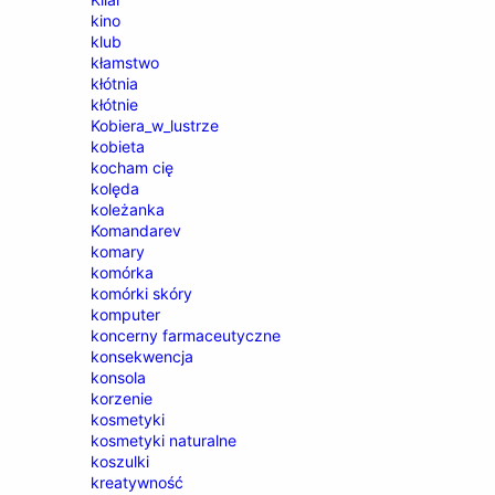
kino
klub
kłamstwo
kłótnia
kłótnie
Kobiera_w_lustrze
kobieta
kocham cię
kolęda
koleżanka
Komandarev
komary
komórka
komórki skóry
komputer
koncerny farmaceutyczne
konsekwencja
konsola
korzenie
kosmetyki
kosmetyki naturalne
koszulki
kreatywność