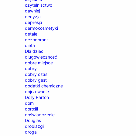
czytelnisctwo
dawniej
decyzja
depresja
dermokosmetyki
detale
dezodorant
dieta
Dla dzieci
długowieczność
dobre miejsce
dobry
dobry czas
dobry gest
dodatki chemiczne
dojrzewanie
Dolly Parton
dom
dorośli
doświadczenie
Douglas
drobiazgi
droga