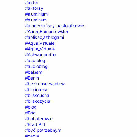
#aktor
#aktorzy
#aluminium
#aluminum
#amerykańscy-nastolatkowie
#Anna_Romantowska
#aplikacjazblogami
#Aqua Virtuale
#Aqua_Virtuale
#Ashwagandha
#audiblog
#audioblog
#balsam
#Berlin
#bezkonserwantow
#biblioteka
#bliskoucha
#bliskozycia
#blog
#Bóg
#bohaterowie
#Brad Pitt
#być potrzebnym
#cegła