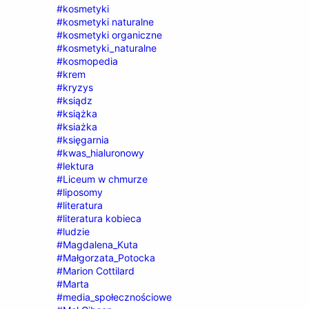
#kosmetyki
#kosmetyki naturalne
#kosmetyki organiczne
#kosmetyki_naturalne
#kosmopedia
#krem
#kryzys
#ksiądz
#książka
#ksiażka
#księgarnia
#kwas_hialuronowy
#lektura
#Liceum w chmurze
#liposomy
#literatura
#literatura kobieca
#ludzie
#Magdalena_Kuta
#Małgorzata_Potocka
#Marion Cottilard
#Marta
#media_społecznościowe