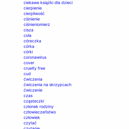
ciekawe książki dla dzieci
cierpienie
cierpliwość
ciśnienie
ciśnieniomierz
cisza
cola
córeczka
córka
córki
coronawirus
cover
cruelty free
cud
ćwiczenia
ćwiczenia na skrzypcach
ćwiczenie
czas
cząsteczki
członek rodziny
człowieczeństwo
człowiek
czytać
czytanie