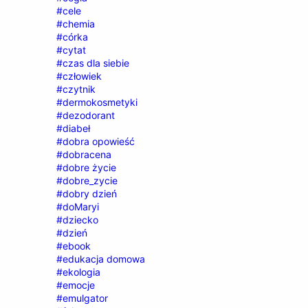
#cele
#chemia
#córka
#cytat
#czas dla siebie
#człowiek
#czytnik
#dermokosmetyki
#dezodorant
#diabeł
#dobra opowieść
#dobracena
#dobre życie
#dobre_zycie
#dobry dzień
#doMaryi
#dziecko
#dzień
#ebook
#edukacja domowa
#ekologia
#emocje
#emulgator