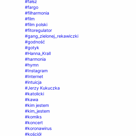
#fałsz
#fargo
#filharmonia
#film
#film polski
#fitoregulator
#gang_zielonej_rekawiczki
#godność
#gotyk
#Hanna_Krall
#harmonia
#hymn
#Instagram
#Internet
#intuicja
#Jerzy Kukuczka
#katolicki
#kawa
#kim jestem
#kim_jestem
#komiks
#koncert
#koronawirus
#kościół