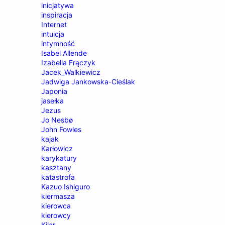
inicjatywa
inspiracja
Internet
intuicja
intymność
Isabel Allende
Izabella Frączyk
Jacek_Walkiewicz
Jadwiga Jankowska-Cieślak
Japonia
jasełka
Jezus
Jo Nesbø
John Fowles
kajak
Karłowicz
karykatury
kasztany
katastrofa
Kazuo Ishiguro
kiermasza
kierowca
kierowcy
Kilar