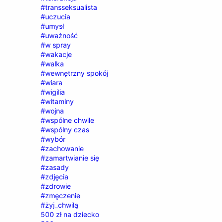
#transseksualista
#uczucia
#umysł
#uważność
#w spray
#wakacje
#walka
#wewnętrzny spokój
#wiara
#wigilia
#witaminy
#wojna
#wspólne chwile
#wspólny czas
#wybór
#zachowanie
#zamartwianie się
#zasady
#zdjęcia
#zdrowie
#zmęczenie
#żyj_chwilą
500 zł na dziecko