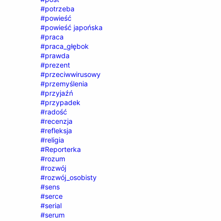
#potrzeba
#powieść
#powieść japońska
#praca
#praca_głębok
#prawda
#prezent
#przeciwwirusowy
#przemyślenia
#przyjaźń
#przypadek
#radość
#recenzja
#refleksja
#religia
#Reporterka
#rozum
#rozwój
#rozwój_osobisty
#sens
#serce
#serial
#serum