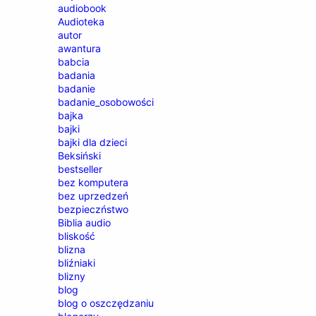
audiobook
Audioteka
autor
awantura
babcia
badania
badanie
badanie_osobowości
bajka
bajki
bajki dla dzieci
Beksiński
bestseller
bez komputera
bez uprzedzeń
bezpieczństwo
Biblia audio
bliskość
blizna
bliźniaki
blizny
blog
blog o oszczędzaniu