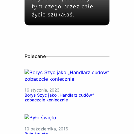
tym czego przez całe
życie szukałaś.
Polecane
16 stycznia, 2023
Borys Szyc jako „Handlarz cudów”
zobaczcie koniecznie
10 października, 2016
Było święto