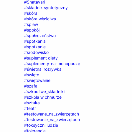
#Shatavari
#składnik syntetyczny
#skóra
#skóra właściwa
#śpiew
#spokój
#społeczeństwo
#spotkania
#spotkanie
#środowisko
#suplement diety
#suplementy-na-menopauzę
#świetna_rozrywka
#święto
#świętowanie
#szafa
#szkodliwe_składniki
#szkoła w chmurze
#sztuka
#teatr
#testowane_na_zwierzętach
#testowanie_na_zwierzętach
#toksyczni ludzie
#tolerancja