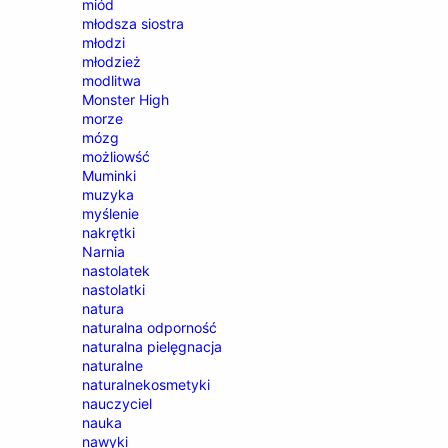
miód
młodsza siostra
młodzi
młodzież
modlitwa
Monster High
morze
mózg
możliowść
Muminki
muzyka
myślenie
nakrętki
Narnia
nastolatek
nastolatki
natura
naturalna odporność
naturalna pielęgnacja
naturalne
naturalnekosmetyki
nauczyciel
nauka
nawyki