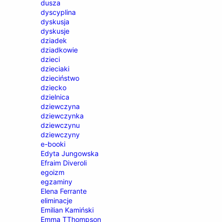
dusza
dyscyplina
dyskusja
dyskusje
dziadek
dziadkowie
dzieci
dzieciaki
dzieciństwo
dziecko
dzielnica
dziewczyna
dziewczynka
dziewczynu
dziewczyny
e-booki
Edyta Jungowska
Efraim Diveroli
egoizm
egzaminy
Elena Ferrante
eliminacje
Emilian Kamiński
Emma TThompson