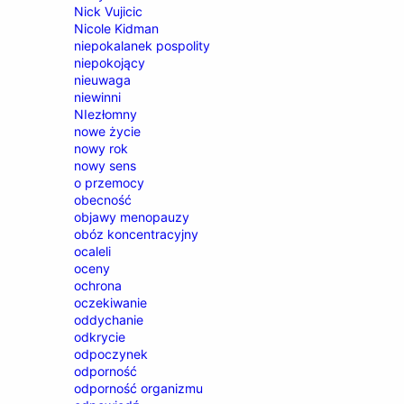
Nick Vujicic
Nicole Kidman
niepokalanek pospolity
niepokojący
nieuwaga
niewinni
NIezłomny
nowe życie
nowy rok
nowy sens
o przemocy
obecność
objawy menopauzy
obóz koncentracyjny
ocaleli
oceny
ochrona
oczekiwanie
oddychanie
odkrycie
odpoczynek
odporność
odporność organizmu