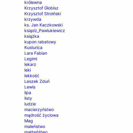
królewna
Krzysztof Globisz
Krzysztof Stroiński
krzywda
ks. Jan Kaczkowski
ksiądz_Pawlukiewicz
książka
kupon rabatowy
Kusturica
Lara Fabian
Legimi
lekarz
leki
lekkość
Leszek Zduń
Lewis
lipa
listy
ludzie
macierzyństwo
mądrość życiowa
Mag
maleństwo
małżeńśtwo