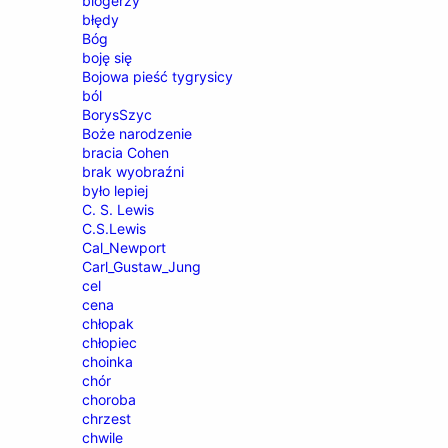
blogerzy
błędy
Bóg
boję się
Bojowa pieść tygrysicy
ból
BorysSzyc
Boże narodzenie
bracia Cohen
brak wyobraźni
było lepiej
C. S. Lewis
C.S.Lewis
Cal_Newport
Carl_Gustaw_Jung
cel
cena
chłopak
chłopiec
choinka
chór
choroba
chrzest
chwile