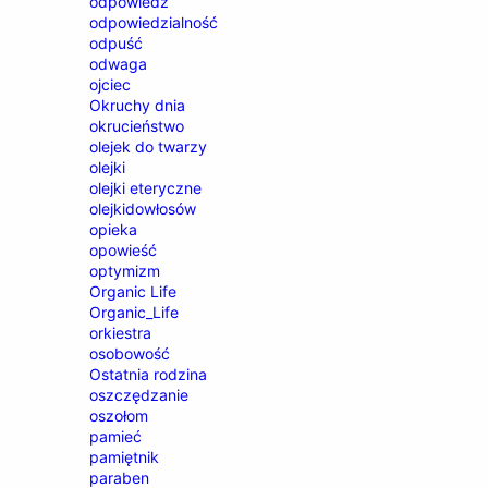
odpowiedź
odpowiedzialność
odpuść
odwaga
ojciec
Okruchy dnia
okrucieństwo
olejek do twarzy
olejki
olejki eteryczne
olejkidowłosów
opieka
opowieść
optymizm
Organic Life
Organic_Life
orkiestra
osobowość
Ostatnia rodzina
oszczędzanie
oszołom
pamieć
pamiętnik
paraben