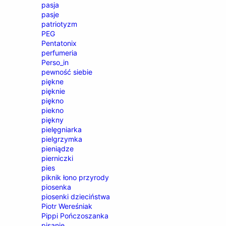
pasja
pasje
patriotyzm
PEG
Pentatonix
perfumeria
Perso_in
pewność siebie
piękne
pięknie
piękno
piekno
piękny
pielęgniarka
pielgrzymka
pieniądze
pierniczki
pies
piknik łono przyrody
piosenka
piosenki dzieciństwa
Piotr Wereśniak
Pippi Pończoszanka
pisanie