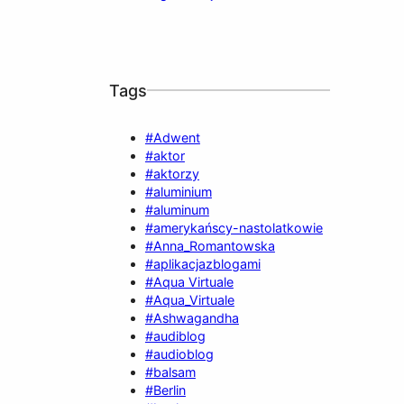
Tags
#Adwent
#aktor
#aktorzy
#aluminium
#aluminum
#amerykańscy-nastolatkowie
#Anna_Romantowska
#aplikacjazblogami
#Aqua Virtuale
#Aqua_Virtuale
#Ashwagandha
#audiblog
#audioblog
#balsam
#Berlin