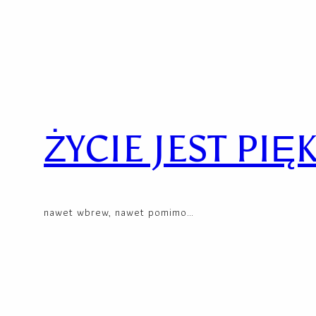
Skip
to
content
ŻYCIE JEST PIĘ
nawet wbrew, nawet pomimo…