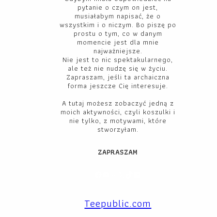
pytanie o czym on jest,
musiałabym napisać, że o
wszystkim i o niczym. Bo piszę po
prostu o tym, co w danym
momencie jest dla mnie
najważniejsze.
Nie jest to nic spektakularnego,
ale też nie nudzę się w życiu.
Zapraszam, jeśli ta archaiczna
forma jeszcze Cię interesuje.
A tutaj możesz zobaczyć jedną z
moich aktywności, czyli koszulki i
nie tylko, z motywami, które
stworzyłam.
ZAPRASZAM
Facebook
YouTube
Instagram
X
TikTok
LinkedIn
Teepublic.com