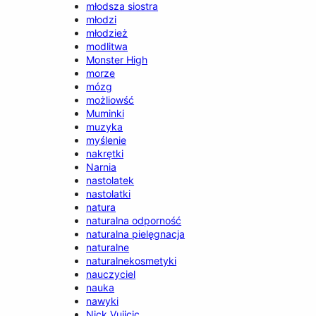
młodsza siostra
młodzi
młodzież
modlitwa
Monster High
morze
mózg
możliowść
Muminki
muzyka
myślenie
nakrętki
Narnia
nastolatek
nastolatki
natura
naturalna odporność
naturalna pielęgnacja
naturalne
naturalnekosmetyki
nauczyciel
nauka
nawyki
Nick Vujicic