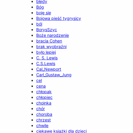
błędy
Bóg
boję się
Bojowa pieść tygrysicy
ból
BorysSzyc
Boże narodzenie
bracia Cohen
brak wyobraźni
było lepiej
C. S. Lewis
C.S.Lewis
Cal_Newport
Carl_Gustaw_Jung
cel
cena
chłopak
chłopiec
choinka
chór
choroba
chrzest
chwile
ciekawe książki dla dzieci