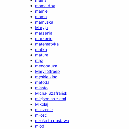
mama
mama dba
mamie
mamo
mamuśka
Maryja
marzenia
marzenie
matematyka
matka
matura
mąż
menopauza
Meryl_Streep
męskie kino
metoda
miasto
Michał Szafrański
miejsce na ziemi
Mikołaj
milczenie
miłość
miłość to postawa
miód