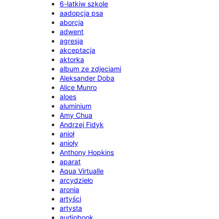
6-latkiw szkole
aadopcja psa
aborcja
adwent
agresja
akceptacja
aktorka
album ze zdjeciami
Aleksander Doba
Alice Munro
aloes
aluminium
Amy Chua
Andrzej Fidyk
anioł
anioły
Anthony Hopkins
aparat
Aqua Virtualle
arcydzieło
aronia
artyści
artysta
audiobook