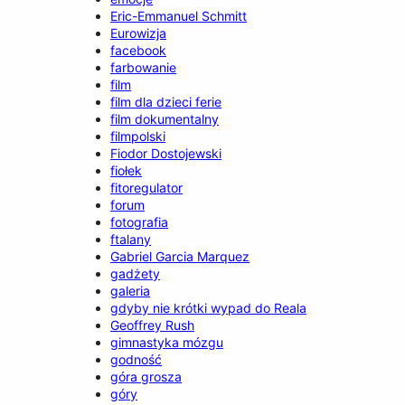
Eric-Emmanuel Schmitt
Eurowizja
facebook
farbowanie
film
film dla dzieci ferie
film dokumentalny
filmpolski
Fiodor Dostojewski
fiołek
fitoregulator
forum
fotografia
ftalany
Gabriel Garcia Marquez
gadżety
galeria
gdyby nie krótki wypad do Reala
Geoffrey Rush
gimnastyka mózgu
godność
góra grosza
góry