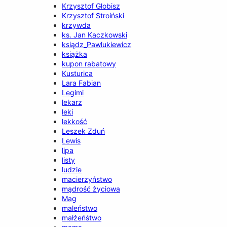
Krzysztof Globisz
Krzysztof Stroiński
krzywda
ks. Jan Kaczkowski
ksiądz_Pawlukiewicz
książka
kupon rabatowy
Kusturica
Lara Fabian
Legimi
lekarz
leki
lekkość
Leszek Zduń
Lewis
lipa
listy
ludzie
macierzyństwo
mądrość życiowa
Mag
maleństwo
małżeńśtwo