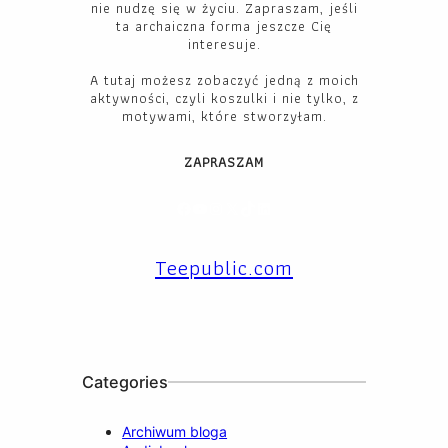
nie nudzę się w życiu. Zapraszam, jeśli
ta archaiczna forma jeszcze Cię
interesuje.
A tutaj możesz zobaczyć jedną z moich
aktywności, czyli koszulki i nie tylko, z
motywami, które stworzyłam.
ZAPRASZAM
Facebook
YouTube
Instagram
X
TikTok
LinkedIn
Teepublic.com
Categories
Archiwum bloga