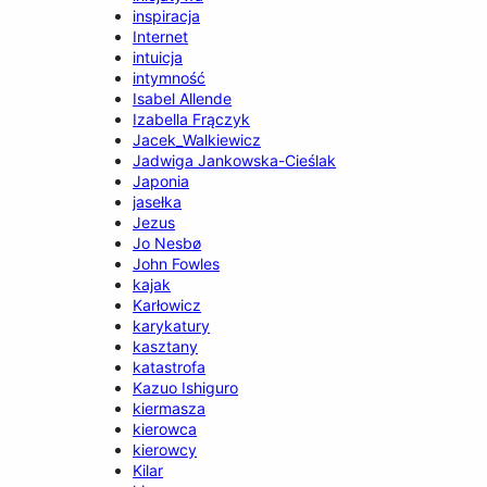
inspiracja
Internet
intuicja
intymność
Isabel Allende
Izabella Frączyk
Jacek_Walkiewicz
Jadwiga Jankowska-Cieślak
Japonia
jasełka
Jezus
Jo Nesbø
John Fowles
kajak
Karłowicz
karykatury
kasztany
katastrofa
Kazuo Ishiguro
kiermasza
kierowca
kierowcy
Kilar