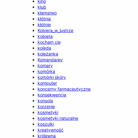
kino
klub
kłamstwo
kłótnia
kłótnie
Kobiera_w_lustrze
kobieta
kocham cię
kolęda
koleżanka
Komandarev
komary
komórka
komórki skóry
komputer
koncerny farmaceutyczne
konsekwencja
konsola
korzenie
kosmetyki
kosmetyki naturalne
koszulki
kreatywność
królewna