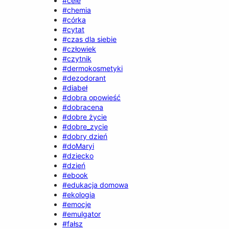
#cele
#chemia
#córka
#cytat
#czas dla siebie
#człowiek
#czytnik
#dermokosmetyki
#dezodorant
#diabeł
#dobra opowieść
#dobracena
#dobre życie
#dobre_zycie
#dobry dzień
#doMaryi
#dziecko
#dzień
#ebook
#edukacja domowa
#ekologia
#emocje
#emulgator
#fałsz