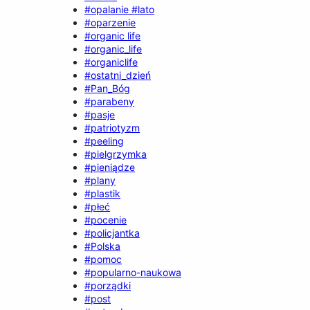
#opalanie #lato
#oparzenie
#organic life
#organic_life
#organiclife
#ostatni_dzień
#Pan_Bóg
#parabeny
#pasje
#patriotyzm
#peeling
#pielgrzymka
#pieniądze
#plany
#plastik
#płeć
#pocenie
#policjantka
#Polska
#pomoc
#popularno-naukowa
#porządki
#post