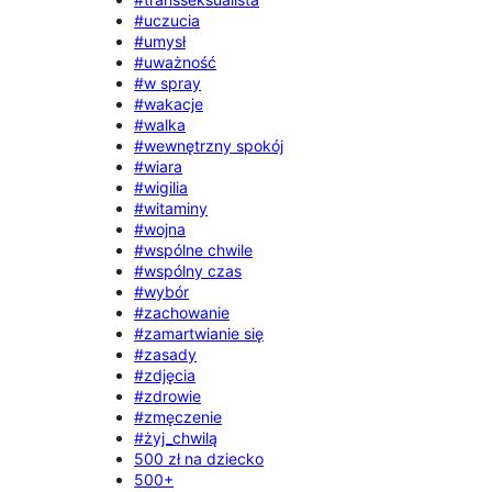
#uczucia
#umysł
#uważność
#w spray
#wakacje
#walka
#wewnętrzny spokój
#wiara
#wigilia
#witaminy
#wojna
#wspólne chwile
#wspólny czas
#wybór
#zachowanie
#zamartwianie się
#zasady
#zdjęcia
#zdrowie
#zmęczenie
#żyj_chwilą
500 zł na dziecko
500+