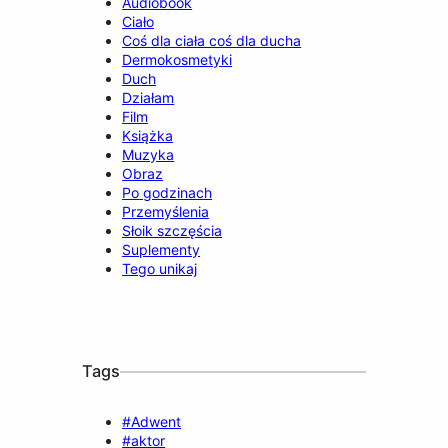
Audiobook
Ciało
Coś dla ciała coś dla ducha
Dermokosmetyki
Duch
Działam
Film
Książka
Muzyka
Obraz
Po godzinach
Przemyślenia
Słoik szczęścia
Suplementy
Tego unikaj
Tags
#Adwent
#aktor