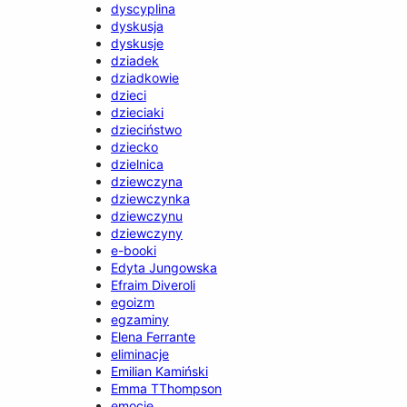
dyscyplina
dyskusja
dyskusje
dziadek
dziadkowie
dzieci
dzieciaki
dzieciństwo
dziecko
dzielnica
dziewczyna
dziewczynka
dziewczynu
dziewczyny
e-booki
Edyta Jungowska
Efraim Diveroli
egoizm
egzaminy
Elena Ferrante
eliminacje
Emilian Kamiński
Emma TThompson
emocje