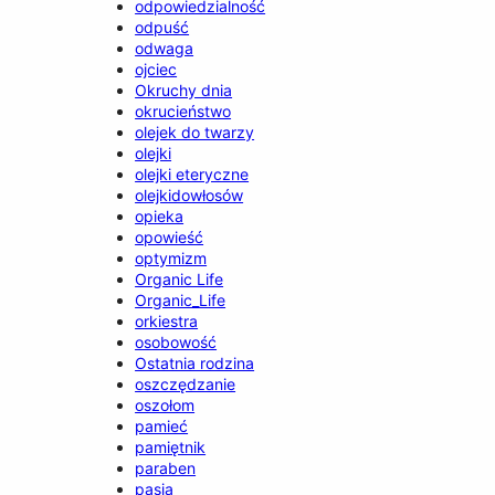
odpowiedzialność
odpuść
odwaga
ojciec
Okruchy dnia
okrucieństwo
olejek do twarzy
olejki
olejki eteryczne
olejkidowłosów
opieka
opowieść
optymizm
Organic Life
Organic_Life
orkiestra
osobowość
Ostatnia rodzina
oszczędzanie
oszołom
pamieć
pamiętnik
paraben
pasja