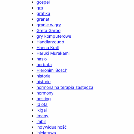
gospel
gra
grafika
granat
granie w gry
Greta Garbo
gry komputerowe
Handlarzcudó
Hanna Krall
Haruki Murakami
hasło
herbata
Hieronim_Bosch
historia
historie
hormonalna terapia zastęcza
hormony
hosting
Idiota
ikigai
Imany
imbir
indywidualność
inicjatywa