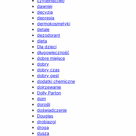
czytelnisctwo
dawniej
decyzja
depresja
dermokosmetyki
detale
dezodorant
dieta
Dla dzieci
długowieczność
dobre miejsce
dobry
dobry czas
dobry gest
dodatki chemiczne
dojrzewanie
Dolly Parton
dom
dorośli
doświadczenie
Douglas
drobiazgi
droga
dusza