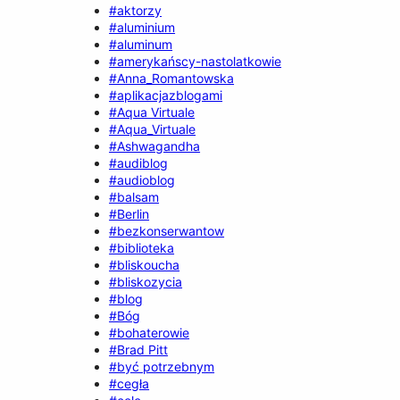
#aktorzy
#aluminium
#aluminum
#amerykańscy-nastolatkowie
#Anna_Romantowska
#aplikacjazblogami
#Aqua Virtuale
#Aqua_Virtuale
#Ashwagandha
#audiblog
#audioblog
#balsam
#Berlin
#bezkonserwantow
#biblioteka
#bliskoucha
#bliskozycia
#blog
#Bóg
#bohaterowie
#Brad Pitt
#być potrzebnym
#cegła