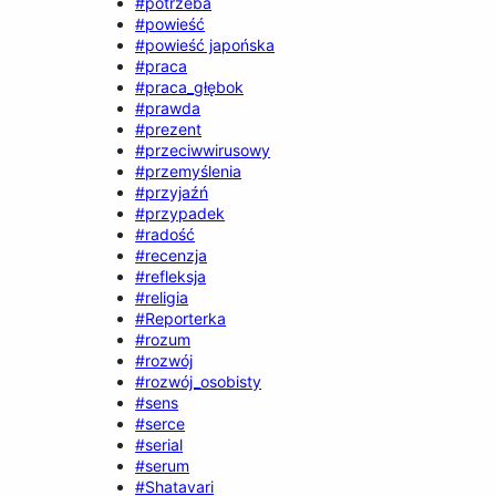
#potrzeba
#powieść
#powieść japońska
#praca
#praca_głębok
#prawda
#prezent
#przeciwwirusowy
#przemyślenia
#przyjaźń
#przypadek
#radość
#recenzja
#refleksja
#religia
#Reporterka
#rozum
#rozwój
#rozwój_osobisty
#sens
#serce
#serial
#serum
#Shatavari