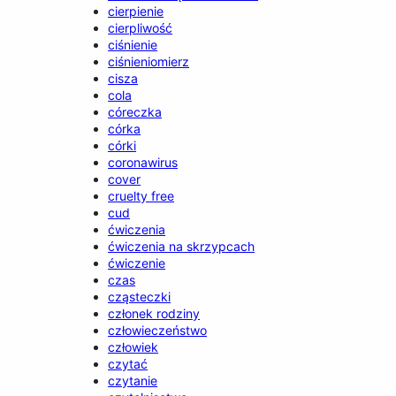
cierpienie
cierpliwość
ciśnienie
ciśnieniomierz
cisza
cola
córeczka
córka
córki
coronawirus
cover
cruelty free
cud
ćwiczenia
ćwiczenia na skrzypcach
ćwiczenie
czas
cząsteczki
członek rodziny
człowieczeństwo
człowiek
czytać
czytanie