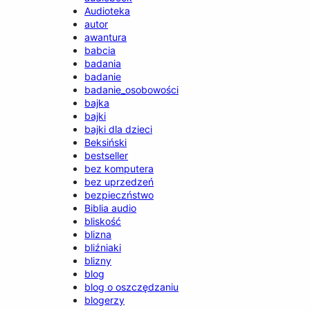
Audioteka
autor
awantura
babcia
badania
badanie
badanie_osobowości
bajka
bajki
bajki dla dzieci
Beksiński
bestseller
bez komputera
bez uprzedzeń
bezpieczństwo
Biblia audio
bliskość
blizna
bliźniaki
blizny
blog
blog o oszczędzaniu
blogerzy