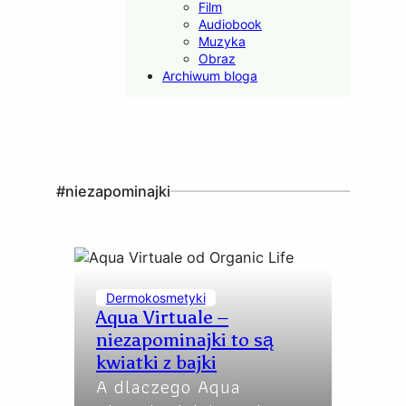
Film
Audiobook
Muzyka
Obraz
Archiwum bloga
#niezapominajki
Dermokosmetyki
Aqua Virtuale –
niezapominajki to są
kwiatki z bajki
A dlaczego Aqua