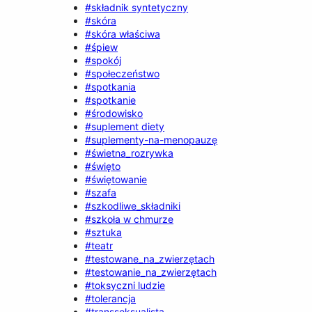
#składnik syntetyczny
#skóra
#skóra właściwa
#śpiew
#spokój
#społeczeństwo
#spotkania
#spotkanie
#środowisko
#suplement diety
#suplementy-na-menopauzę
#świetna_rozrywka
#święto
#świętowanie
#szafa
#szkodliwe_składniki
#szkoła w chmurze
#sztuka
#teatr
#testowane_na_zwierzętach
#testowanie_na_zwierzętach
#toksyczni ludzie
#tolerancja
#transseksualista