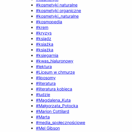
#kosmetyki naturalne
#kosmetyki organiczne
#kosmetyki_naturalne
#kosmopedia
#krem
#kryzys
#ksiądz
#ksiażka
#książka
#księgarnia
#kwas_hialuronowy
#lektura
#Liceum w chmurze
#liposomy
#literatura
#literatura kobieca
#ludzie
#Magdalena_Kuta
#Małgorzata_Potocka
#Marion Cottilard
#Marta
#media_społecznościowe
#Mel Gibson