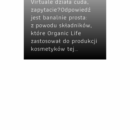
Virtuale działa cuda,
zapytacie?Odpowiedź
jest banalnie prosta:
z powodu składników,
które Organic Life
zastosował do produkcji
kosmetyków tej…