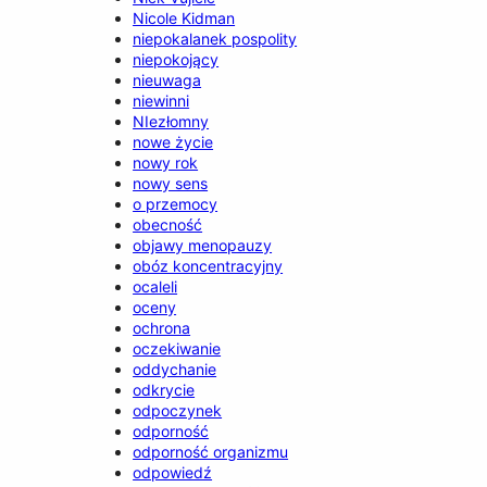
Nicole Kidman
niepokalanek pospolity
niepokojący
nieuwaga
niewinni
NIezłomny
nowe życie
nowy rok
nowy sens
o przemocy
obecność
objawy menopauzy
obóz koncentracyjny
ocaleli
oceny
ochrona
oczekiwanie
oddychanie
odkrycie
odpoczynek
odporność
odporność organizmu
odpowiedź