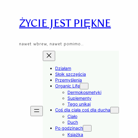
Skip
to
content
ŻYCIE JEST PIĘKNE
nawet wbrew, nawet pomimo…
Działam
Słoik szczęścia
Przemyślenia
Organic Life
Dermokosmetyki
Suplementy
Tego unikaj
Coś dla ciała coś dla ducha
Ciało
Duch
Po godzinach
Książka