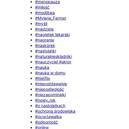
#menopauza
#miłość
#modlitwa
#Mylene_Farmer
#myśli
#nadzieja
#nagietek lekarski
#nagranie
#naskórek
#nastolatki
#naturalneskladniki
#nauczyciel #aktor
#nauka
#nauka w domu
#Netflix
#niepoddawajsię
#niepodległość
#niezapominajki
#nowy_rok
#o nastolatkach
#ochrona środowiska
#ococtawalka
#odporność
#online