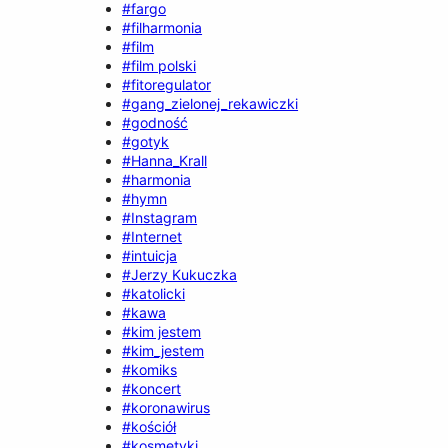
#fargo
#filharmonia
#film
#film polski
#fitoregulator
#gang_zielonej_rekawiczki
#godność
#gotyk
#Hanna_Krall
#harmonia
#hymn
#Instagram
#Internet
#intuicja
#Jerzy Kukuczka
#katolicki
#kawa
#kim jestem
#kim_jestem
#komiks
#koncert
#koronawirus
#kościół
#kosmetyki