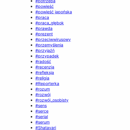
#potrzeba
#powieść
#powieść japońska
#praca
#praca_głębok
#prawda
#prezent
#przeciwwirusowy
#przemyślenia
#przyjaźń
#przypadek
#radość
#recenzja
#refleksja
#religia
#Reporterka
#rozum
#rozwój
#rozwój_osobisty
#sens
#serce
#serial
#serum
#Shatavari