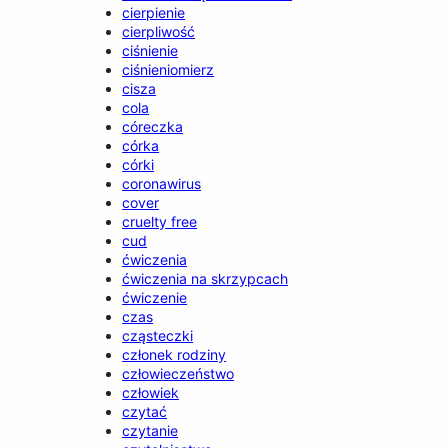
cierpienie
cierpliwość
ciśnienie
ciśnieniomierz
cisza
cola
córeczka
córka
córki
coronawirus
cover
cruelty free
cud
ćwiczenia
ćwiczenia na skrzypcach
ćwiczenie
czas
cząsteczki
członek rodziny
człowieczeństwo
człowiek
czytać
czytanie