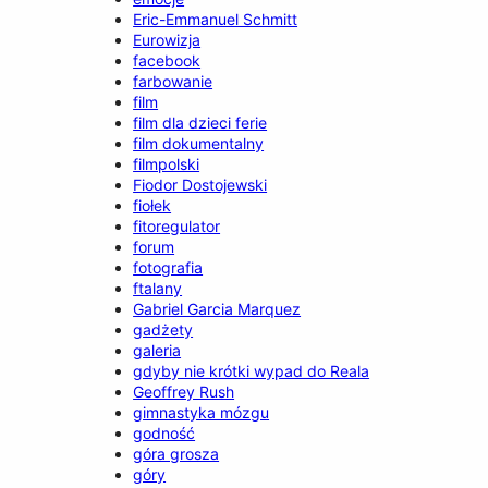
Eric-Emmanuel Schmitt
Eurowizja
facebook
farbowanie
film
film dla dzieci ferie
film dokumentalny
filmpolski
Fiodor Dostojewski
fiołek
fitoregulator
forum
fotografia
ftalany
Gabriel Garcia Marquez
gadżety
galeria
gdyby nie krótki wypad do Reala
Geoffrey Rush
gimnastyka mózgu
godność
góra grosza
góry