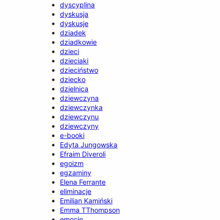
dyscyplina
dyskusja
dyskusje
dziadek
dziadkowie
dzieci
dzieciaki
dzieciństwo
dziecko
dzielnica
dziewczyna
dziewczynka
dziewczynu
dziewczyny
e-booki
Edyta Jungowska
Efraim Diveroli
egoizm
egzaminy
Elena Ferrante
eliminacje
Emilian Kamiński
Emma TThompson
emocje