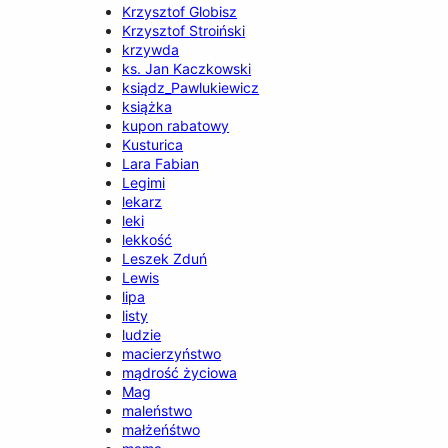
Krzysztof Globisz
Krzysztof Stroiński
krzywda
ks. Jan Kaczkowski
ksiądz_Pawlukiewicz
książka
kupon rabatowy
Kusturica
Lara Fabian
Legimi
lekarz
leki
lekkość
Leszek Zduń
Lewis
lipa
listy
ludzie
macierzyństwo
mądrość życiowa
Mag
maleństwo
małżeńśtwo