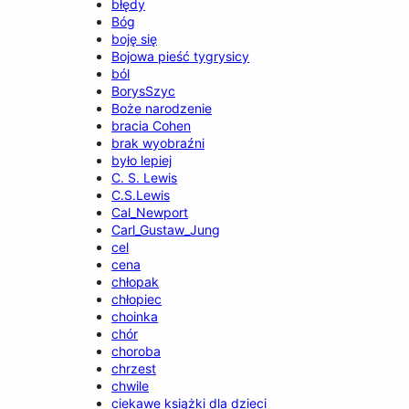
błędy
Bóg
boję się
Bojowa pieść tygrysicy
ból
BorysSzyc
Boże narodzenie
bracia Cohen
brak wyobraźni
było lepiej
C. S. Lewis
C.S.Lewis
Cal_Newport
Carl_Gustaw_Jung
cel
cena
chłopak
chłopiec
choinka
chór
choroba
chrzest
chwile
ciekawe książki dla dzieci