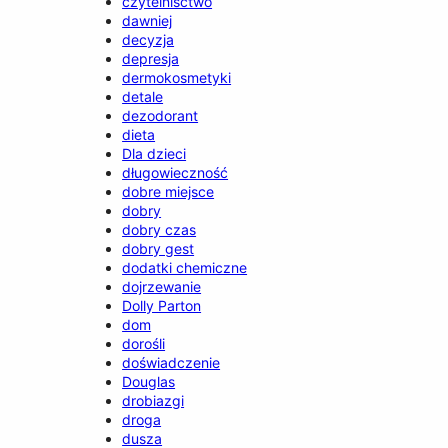
czytelnisctwo
dawniej
decyzja
depresja
dermokosmetyki
detale
dezodorant
dieta
Dla dzieci
długowieczność
dobre miejsce
dobry
dobry czas
dobry gest
dodatki chemiczne
dojrzewanie
Dolly Parton
dom
dorośli
doświadczenie
Douglas
drobiazgi
droga
dusza