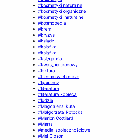
#kosmetyki naturalne
#kosmetyki organiczne
#kosmetyki_naturalne
#kosmopedia
#krem
#kryzys
#ksiądz
#ksiażka
#książka
#księgarnia
#kwas_hialuronowy
#lektura
#Liceum w chmurze
#liposomy
#literatura
#literatura kobieca
#ludzie
#Magdalena_Kuta
#Małgorzata_Potocka
#Marion Cottilard
#Marta
#media_społecznościowe
#Mel Gibson