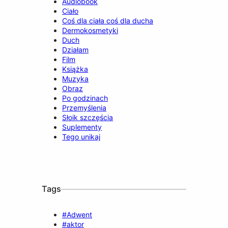
Audiobook
Ciało
Coś dla ciała coś dla ducha
Dermokosmetyki
Duch
Działam
Film
Książka
Muzyka
Obraz
Po godzinach
Przemyślenia
Słoik szczęścia
Suplementy
Tego unikaj
Tags
#Adwent
#aktor