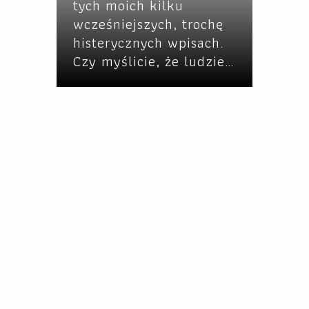
tych moich kilku
wcześniejszych, trochę
histerycznych wpisach.
Czy myślicie, że ludzie…