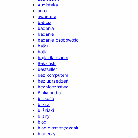
Audioteka
autor
awantura
babcia
badania
badanie
badanie_osobowości
bajka
bajki
bajki dla dzieci
Beksiński
bestseller
bez komputera
bez uprzedzeń
bezpieczństwo
Biblia audio
bliskość
blizna
bliźniaki
blizny
blog
blog o oszczędzaniu
blogerzy