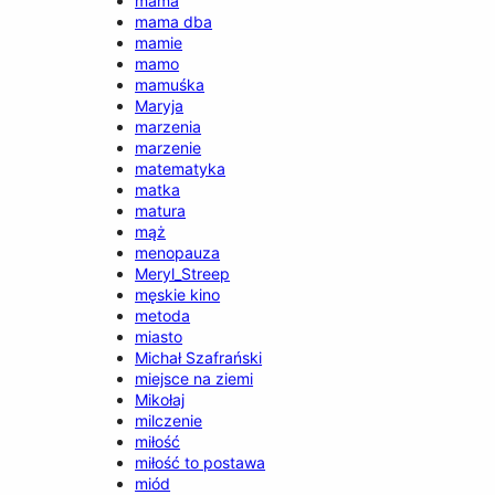
mama
mama dba
mamie
mamo
mamuśka
Maryja
marzenia
marzenie
matematyka
matka
matura
mąż
menopauza
Meryl_Streep
męskie kino
metoda
miasto
Michał Szafrański
miejsce na ziemi
Mikołaj
milczenie
miłość
miłość to postawa
miód