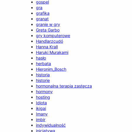
gospel
gra
grafika
granat
granie w gry
Greta Garbo
gry komputerowe
Handlarzcudó
Hanna Krall
Haruki Murakami
hasło
herbata
Hieronim_Bosch
historia
historie
hormonalna terapia zastęcza
hormony
hosting
Idiota
ikigai
Imany
imbir
indywidualność
inicjatywa