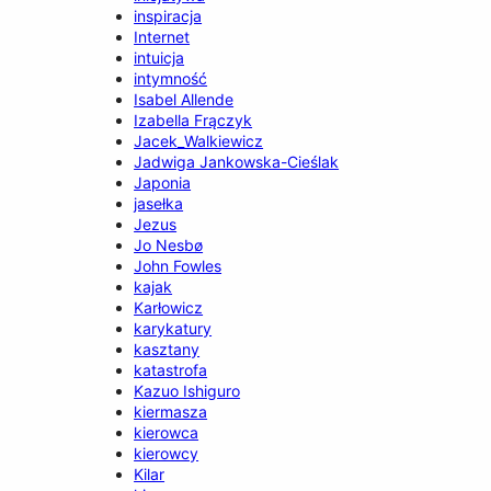
inspiracja
Internet
intuicja
intymność
Isabel Allende
Izabella Frączyk
Jacek_Walkiewicz
Jadwiga Jankowska-Cieślak
Japonia
jasełka
Jezus
Jo Nesbø
John Fowles
kajak
Karłowicz
karykatury
kasztany
katastrofa
Kazuo Ishiguro
kiermasza
kierowca
kierowcy
Kilar