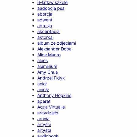
6-latkiw szkole
aadopcja psa
aborcja
adwent
agresja
akceptacja
aktorka
album ze zdjeciami
Aleksander Doba
Alice Munro
aloes
aluminium
Amy Chua
Andrzej Fidyk
anioł
anioły
Anthony Hopkins
aparat
Aqua Virtualle
arcydzieło
aronia
artyści
artysta
audiobook