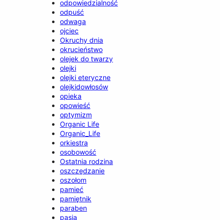
odpowiedzialność
odpuść
odwaga
ojciec
Okruchy dnia
okrucieństwo
olejek do twarzy
olejki
olejki eteryczne
olejkidowłosów
opieka
opowieść
optymizm
Organic Life
Organic_Life
orkiestra
osobowość
Ostatnia rodzina
oszczędzanie
oszołom
pamieć
pamiętnik
paraben
pasja