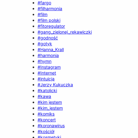
#fargo
#filharmonia
#film
#film polski
#fitoregulator
#gang_zielonej_rekawiczki
#godność
#gotyk
#Hanna_Krall
#harmonia
#hymn
#Instagram
#Internet
#intuicja
#Jerzy Kukuczka
#katolicki
#kawa
#kim jestem
#kim_jestem
#komiks
#koncert
#koronawirus
#kościół
#kosmetyki