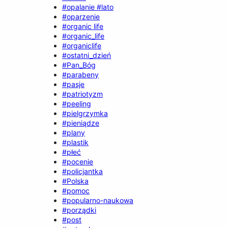
#opalanie #lato
#oparzenie
#organic life
#organic_life
#organiclife
#ostatni_dzień
#Pan_Bóg
#parabeny
#pasje
#patriotyzm
#peeling
#pielgrzymka
#pieniądze
#plany
#plastik
#płeć
#pocenie
#policjantka
#Polska
#pomoc
#popularno-naukowa
#porządki
#post