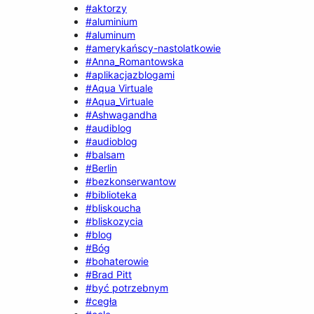
#aktorzy
#aluminium
#aluminum
#amerykańscy-nastolatkowie
#Anna_Romantowska
#aplikacjazblogami
#Aqua Virtuale
#Aqua_Virtuale
#Ashwagandha
#audiblog
#audioblog
#balsam
#Berlin
#bezkonserwantow
#biblioteka
#bliskoucha
#bliskozycia
#blog
#Bóg
#bohaterowie
#Brad Pitt
#być potrzebnym
#cegła