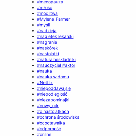
#menopauza
#miłość
#modlitwa
#Mylene_Farmer
#myśli
#nadzieja
#nagietek lekarski
#nagranie
#naskórek
#nastolatki
#naturalneskladniki
#nauczyciel #aktor
#nauka
#nauka w domu
#Netflix
#niepoddawajsię
#niepodległość
#niezapominajki
#nowy_rok
#o nastolatkach
#ochrona środowiska
#ococtawalka
#odporność
#online