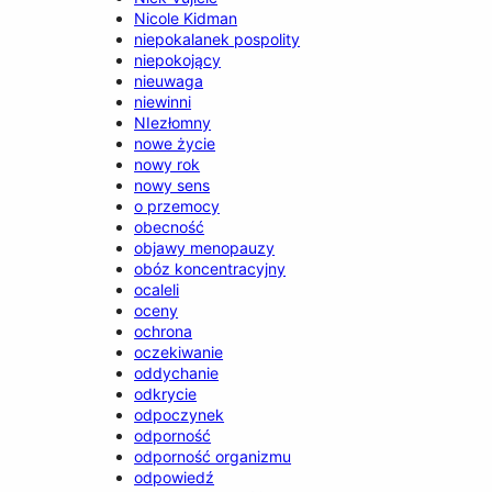
Nicole Kidman
niepokalanek pospolity
niepokojący
nieuwaga
niewinni
NIezłomny
nowe życie
nowy rok
nowy sens
o przemocy
obecność
objawy menopauzy
obóz koncentracyjny
ocaleli
oceny
ochrona
oczekiwanie
oddychanie
odkrycie
odpoczynek
odporność
odporność organizmu
odpowiedź