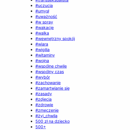
#uczucia
#umysł
#uważność
#w spray
#wakacje
#walka
#wewnętrzny spokój
#wiara
#wigilia
#witaminy
#wojna
#wspólne chwile
#wspólny czas
#wybór
#zachowanie
#zamartwianie się
#zasady
#zdjęcia
#zdrowie
#zmęczenie
#żyj_chwilą
500 zł na dziecko
500+