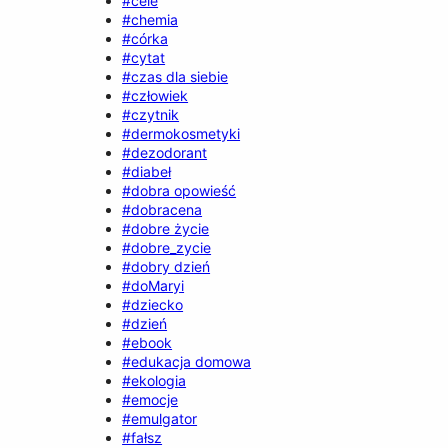
#cele
#chemia
#córka
#cytat
#czas dla siebie
#człowiek
#czytnik
#dermokosmetyki
#dezodorant
#diabeł
#dobra opowieść
#dobracena
#dobre życie
#dobre_zycie
#dobry dzień
#doMaryi
#dziecko
#dzień
#ebook
#edukacja domowa
#ekologia
#emocje
#emulgator
#fałsz