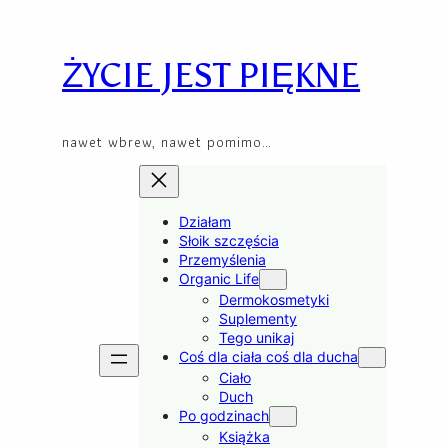
Skip
to
content
ŻYCIE JEST PIĘKNE
nawet wbrew, nawet pomimo…
Działam
Słoik szczęścia
Przemyślenia
Organic Life
Dermokosmetyki
Suplementy
Tego unikaj
Coś dla ciała coś dla ducha
Ciało
Duch
Po godzinach
Książka