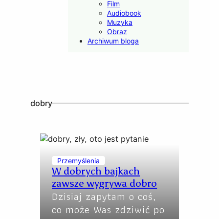
Film
Audiobook
Muzyka
Obraz
Archiwum bloga
dobry
Przemyślenia
W dobrych bajkach
zawsze wygrywa dobro
Dzisiaj zapytam o coś,
co może Was zdziwić po