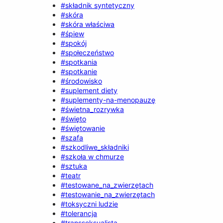
#składnik syntetyczny
#skóra
#skóra właściwa
#śpiew
#spokój
#społeczeństwo
#spotkania
#spotkanie
#środowisko
#suplement diety
#suplementy-na-menopauzę
#świetna_rozrywka
#święto
#świętowanie
#szafa
#szkodliwe_składniki
#szkoła w chmurze
#sztuka
#teatr
#testowane_na_zwierzętach
#testowanie_na_zwierzętach
#toksyczni ludzie
#tolerancja
#transseksualista