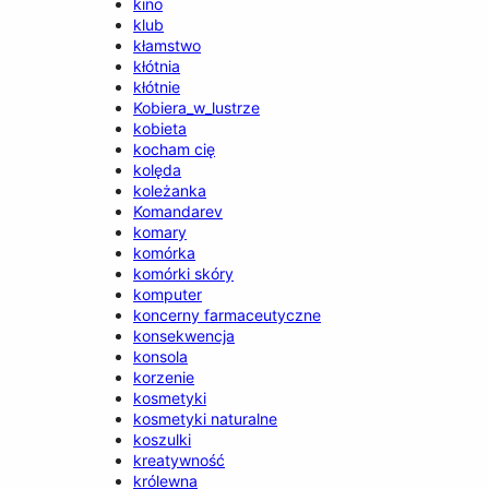
kino
klub
kłamstwo
kłótnia
kłótnie
Kobiera_w_lustrze
kobieta
kocham cię
kolęda
koleżanka
Komandarev
komary
komórka
komórki skóry
komputer
koncerny farmaceutyczne
konsekwencja
konsola
korzenie
kosmetyki
kosmetyki naturalne
koszulki
kreatywność
królewna