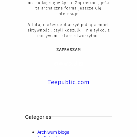
nie nudzę się w życiu. Zapraszam, jeśli
ta archaiczna forma jeszcze Cię
interesuje.
A tutaj możesz zobaczyć jedną z moich
aktywności, czyli koszulki i nie tylko, z
motywami, które stworzyłam.
ZAPRASZAM
Facebook
YouTube
Instagram
X
TikTok
LinkedIn
Teepublic.com
Categories
Archiwum bloga