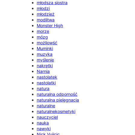
młodsza siostra
młodzi
młodzież
modlitwa
Monster High
morze
mózg
możliowść
Muminki
muzyka
myślenie
nakrętki
Narnia
nastolatek
nastolatki
natura
naturalna odporność
naturalna pielęgnacja
naturalne
naturalnekosmetyki
nauczyciel
nauka
nawyki
Nick Vujicic