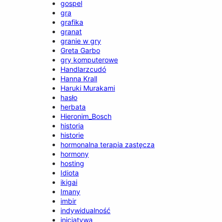
gospel
gra
grafika
granat
granie w gry
Greta Garbo
gry komputerowe
Handlarzcudó
Hanna Krall
Haruki Murakami
hasło
herbata
Hieronim_Bosch
historia
historie
hormonalna terapia zastęcza
hormony
hosting
Idiota
ikigai
Imany
imbir
indywidualność
inicjatywa