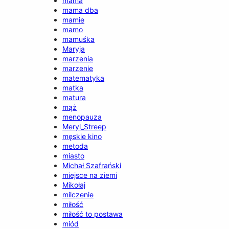
mama
mama dba
mamie
mamo
mamuśka
Maryja
marzenia
marzenie
matematyka
matka
matura
mąż
menopauza
Meryl_Streep
męskie kino
metoda
miasto
Michał Szafrański
miejsce na ziemi
Mikołaj
milczenie
miłość
miłość to postawa
miód