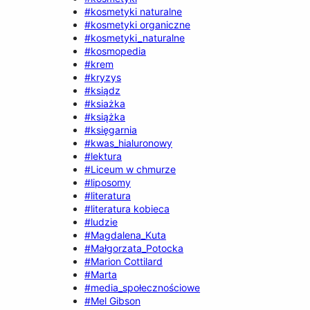
#kosmetyki naturalne
#kosmetyki organiczne
#kosmetyki_naturalne
#kosmopedia
#krem
#kryzys
#ksiądz
#ksiażka
#książka
#księgarnia
#kwas_hialuronowy
#lektura
#Liceum w chmurze
#liposomy
#literatura
#literatura kobieca
#ludzie
#Magdalena_Kuta
#Małgorzata_Potocka
#Marion Cottilard
#Marta
#media_społecznościowe
#Mel Gibson