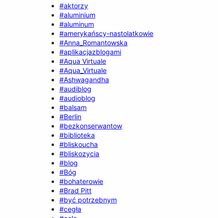
#aktorzy
#aluminium
#aluminum
#amerykańscy-nastolatkowie
#Anna_Romantowska
#aplikacjazblogami
#Aqua Virtuale
#Aqua_Virtuale
#Ashwagandha
#audiblog
#audioblog
#balsam
#Berlin
#bezkonserwantow
#biblioteka
#bliskoucha
#bliskozycia
#blog
#Bóg
#bohaterowie
#Brad Pitt
#być potrzebnym
#cegła