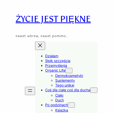
Skip
to
content
ŻYCIE JEST PIĘKNE
nawet wbrew, nawet pomimo…
Działam
Słoik szczęścia
Przemyślenia
Organic Life
Dermokosmetyki
Suplementy
Tego unikaj
Coś dla ciała coś dla ducha
Ciało
Duch
Po godzinach
Książka