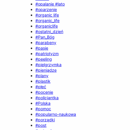
#opalanie #lato
#oparzenie
#organic life
#organic_life
#organiclife
#ostatni_dzień
#Pan_Bóg
#parabeny
#pasje
#patriotyzm
#peeling
#pielgrzymka
#pieniądze
#plany
#plastik
#płeć
#pocenie
#policjantka
#Polska
#pomoc
#popularno-naukowa
#porządki
#post