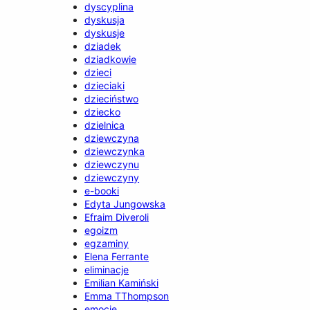
dyscyplina
dyskusja
dyskusje
dziadek
dziadkowie
dzieci
dzieciaki
dzieciństwo
dziecko
dzielnica
dziewczyna
dziewczynka
dziewczynu
dziewczyny
e-booki
Edyta Jungowska
Efraim Diveroli
egoizm
egzaminy
Elena Ferrante
eliminacje
Emilian Kamiński
Emma TThompson
emocje