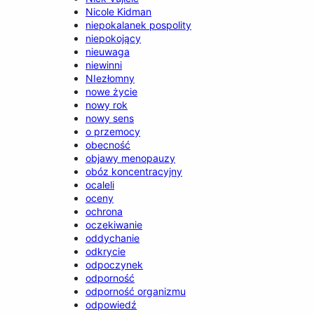
Nicole Kidman
niepokalanek pospolity
niepokojący
nieuwaga
niewinni
NIezłomny
nowe życie
nowy rok
nowy sens
o przemocy
obecność
objawy menopauzy
obóz koncentracyjny
ocaleli
oceny
ochrona
oczekiwanie
oddychanie
odkrycie
odpoczynek
odporność
odporność organizmu
odpowiedź