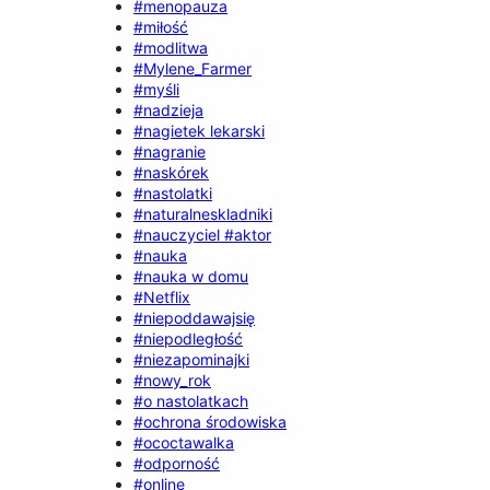
#menopauza
#miłość
#modlitwa
#Mylene_Farmer
#myśli
#nadzieja
#nagietek lekarski
#nagranie
#naskórek
#nastolatki
#naturalneskladniki
#nauczyciel #aktor
#nauka
#nauka w domu
#Netflix
#niepoddawajsię
#niepodległość
#niezapominajki
#nowy_rok
#o nastolatkach
#ochrona środowiska
#ococtawalka
#odporność
#online