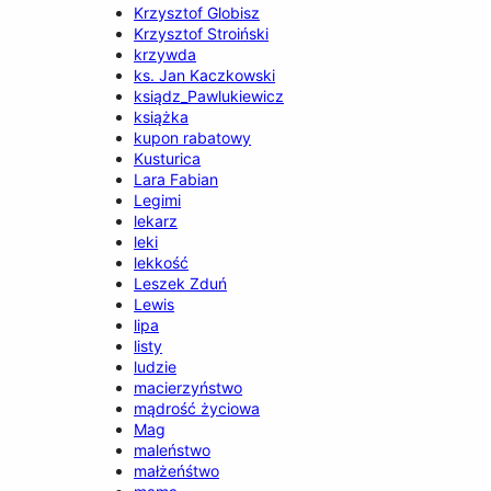
Krzysztof Globisz
Krzysztof Stroiński
krzywda
ks. Jan Kaczkowski
ksiądz_Pawlukiewicz
książka
kupon rabatowy
Kusturica
Lara Fabian
Legimi
lekarz
leki
lekkość
Leszek Zduń
Lewis
lipa
listy
ludzie
macierzyństwo
mądrość życiowa
Mag
maleństwo
małżeńśtwo