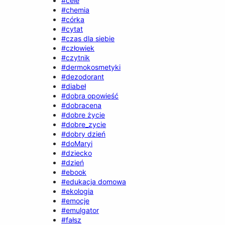
#cele
#chemia
#córka
#cytat
#czas dla siebie
#człowiek
#czytnik
#dermokosmetyki
#dezodorant
#diabeł
#dobra opowieść
#dobracena
#dobre życie
#dobre_zycie
#dobry dzień
#doMaryi
#dziecko
#dzień
#ebook
#edukacja domowa
#ekologia
#emocje
#emulgator
#fałsz