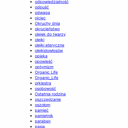
odpowiedzialność
odpuść
odwaga
ojciec
Okruchy dnia
okrucieństwo
olejek do twarzy
olejki
olejki eteryczne
olejkidowłosów
opieka
opowieść
optymizm
Organic Life
Organic_Life
orkiestra
osobowość
Ostatnia rodzina
oszczędzanie
oszołom
pamieć
pamiętnik
paraben
pasja