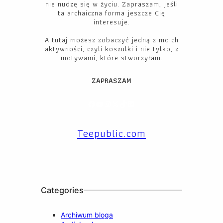
nie nudzę się w życiu. Zapraszam, jeśli
ta archaiczna forma jeszcze Cię
interesuje.
A tutaj możesz zobaczyć jedną z moich
aktywności, czyli koszulki i nie tylko, z
motywami, które stworzyłam.
ZAPRASZAM
Facebook
YouTube
Instagram
X
TikTok
LinkedIn
Teepublic.com
Categories
Archiwum bloga