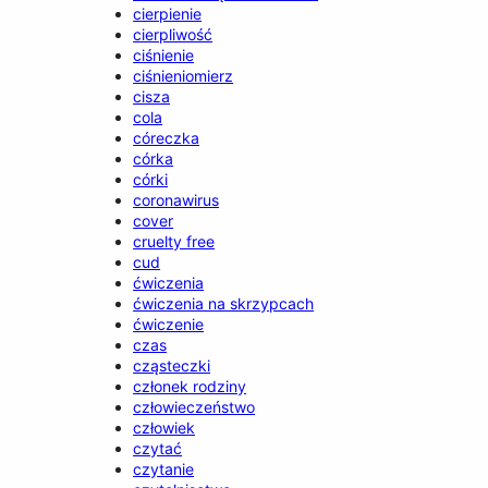
cierpienie
cierpliwość
ciśnienie
ciśnieniomierz
cisza
cola
córeczka
córka
córki
coronawirus
cover
cruelty free
cud
ćwiczenia
ćwiczenia na skrzypcach
ćwiczenie
czas
cząsteczki
członek rodziny
człowieczeństwo
człowiek
czytać
czytanie