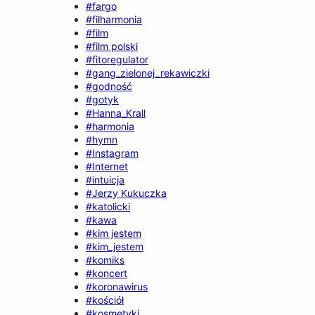
#fargo
#filharmonia
#film
#film polski
#fitoregulator
#gang_zielonej_rekawiczki
#godność
#gotyk
#Hanna_Krall
#harmonia
#hymn
#Instagram
#Internet
#intuicja
#Jerzy Kukuczka
#katolicki
#kawa
#kim jestem
#kim_jestem
#komiks
#koncert
#koronawirus
#kościół
#kosmetyki