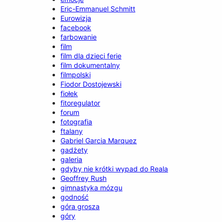
Eric-Emmanuel Schmitt
Eurowizja
facebook
farbowanie
film
film dla dzieci ferie
film dokumentalny
filmpolski
Fiodor Dostojewski
fiołek
fitoregulator
forum
fotografia
ftalany
Gabriel Garcia Marquez
gadżety
galeria
gdyby nie krótki wypad do Reala
Geoffrey Rush
gimnastyka mózgu
godność
góra grosza
góry