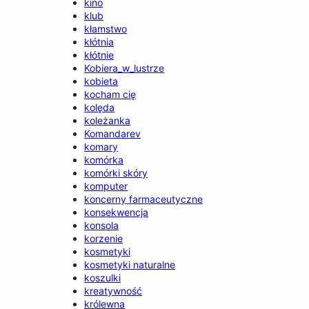
kino
klub
kłamstwo
kłótnia
kłótnie
Kobiera_w_lustrze
kobieta
kocham cię
kolęda
koleżanka
Komandarev
komary
komórka
komórki skóry
komputer
koncerny farmaceutyczne
konsekwencja
konsola
korzenie
kosmetyki
kosmetyki naturalne
koszulki
kreatywność
królewna