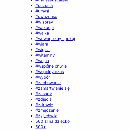
#uczucia
#umysł
#uważność
#w spray
#wakacje
#walka
#wewnętrzny spokój
#wiara
#wigilia
#witaminy
#wojna
#wspólne chwile
#wspólny czas
#wybór
#zachowanie
#zamartwianie się
#zasady
#zdjęcia
#zdrowie
#zmęczenie
#żyj_chwilą
500 zł na dziecko
500+