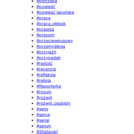
#potrzeba
#powieść
#powieść japońska
#praca
#praca_głębok
#prawda
#prezent
#przeciwwirusowy
#przemyślenia
#przyjaźń
#przypadek
#radość
#recenzja
#refleksja
#religia
#Reporterka
#rozum
#rozwój
#rozwój_osobisty
#sens
#serce
#serial
#serum
#Shatavari