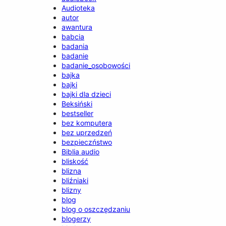
Audioteka
autor
awantura
babcia
badania
badanie
badanie_osobowości
bajka
bajki
bajki dla dzieci
Beksiński
bestseller
bez komputera
bez uprzedzeń
bezpieczństwo
Biblia audio
bliskość
blizna
bliźniaki
blizny
blog
blog o oszczędzaniu
blogerzy