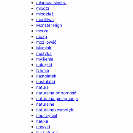
młodsza siostra
młodzi
młodzież
modlitwa
Monster High
morze
mózg
możliowść
Muminki
muzyka
myślenie
nakrętki
Narnia
nastolatek
nastolatki
natura
naturalna odporność
naturalna pielęgnacja
naturalne
naturalnekosmetyki
nauczyciel
nauka
nawyki
Nick Vujicic