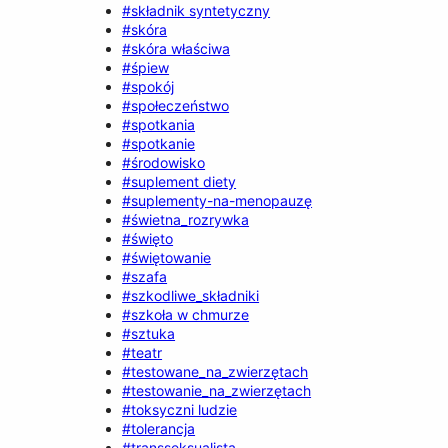
#składnik syntetyczny
#skóra
#skóra właściwa
#śpiew
#spokój
#społeczeństwo
#spotkania
#spotkanie
#środowisko
#suplement diety
#suplementy-na-menopauzę
#świetna_rozrywka
#święto
#świętowanie
#szafa
#szkodliwe_składniki
#szkoła w chmurze
#sztuka
#teatr
#testowane_na_zwierzętach
#testowanie_na_zwierzętach
#toksyczni ludzie
#tolerancja
#transseksualista