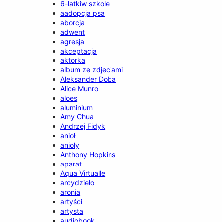
6-latkiw szkole
aadopcja psa
aborcja
adwent
agresja
akceptacja
aktorka
album ze zdjeciami
Aleksander Doba
Alice Munro
aloes
aluminium
Amy Chua
Andrzej Fidyk
anioł
anioły
Anthony Hopkins
aparat
Aqua Virtualle
arcydzieło
aronia
artyści
artysta
audiobook