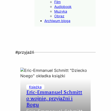
Film
Audiobook
Muzyka
Obraz
Archiwum bloga
#przyjaźń
Książka
Eric-Emmanuel Schmitt
o wojnie, przyjaźni i
Bogu