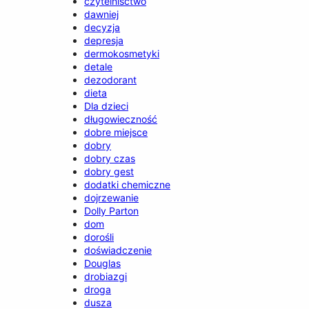
czytelnisctwo
dawniej
decyzja
depresja
dermokosmetyki
detale
dezodorant
dieta
Dla dzieci
długowieczność
dobre miejsce
dobry
dobry czas
dobry gest
dodatki chemiczne
dojrzewanie
Dolly Parton
dom
dorośli
doświadczenie
Douglas
drobiazgi
droga
dusza