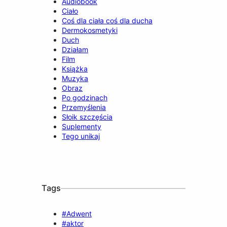
Audiobook
Ciało
Coś dla ciała coś dla ducha
Dermokosmetyki
Duch
Działam
Film
Książka
Muzyka
Obraz
Po godzinach
Przemyślenia
Słoik szczęścia
Suplementy
Tego unikaj
Tags
#Adwent
#aktor