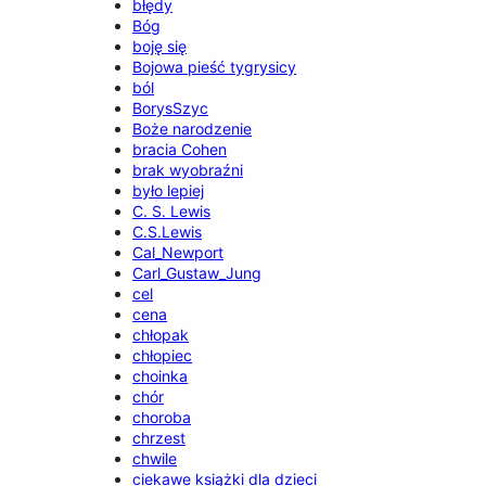
błędy
Bóg
boję się
Bojowa pieść tygrysicy
ból
BorysSzyc
Boże narodzenie
bracia Cohen
brak wyobraźni
było lepiej
C. S. Lewis
C.S.Lewis
Cal_Newport
Carl_Gustaw_Jung
cel
cena
chłopak
chłopiec
choinka
chór
choroba
chrzest
chwile
ciekawe książki dla dzieci