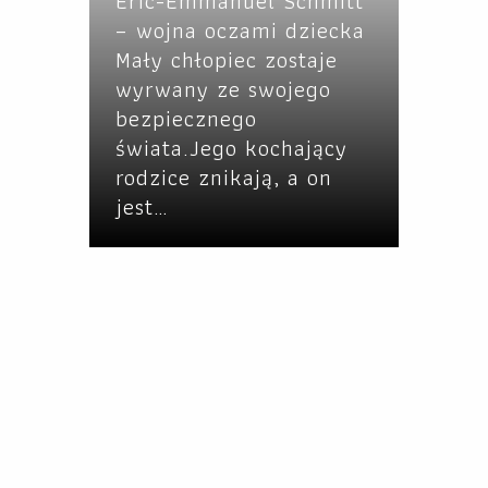
Eric-Emmanuel Schmitt
– wojna oczami dziecka
Mały chłopiec zostaje
wyrwany ze swojego
bezpiecznego
świata.Jego kochający
rodzice znikają, a on
jest…