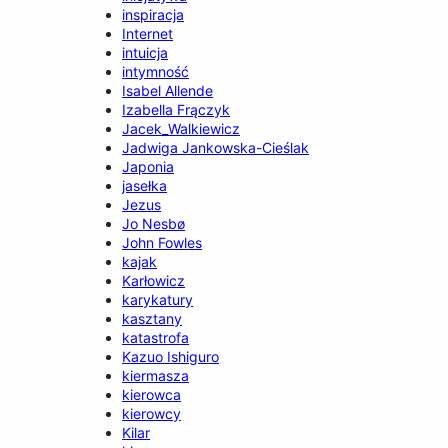
inspiracja
Internet
intuicja
intymność
Isabel Allende
Izabella Frączyk
Jacek_Walkiewicz
Jadwiga Jankowska-Cieślak
Japonia
jasełka
Jezus
Jo Nesbø
John Fowles
kajak
Karłowicz
karykatury
kasztany
katastrofa
Kazuo Ishiguro
kiermasza
kierowca
kierowcy
Kilar