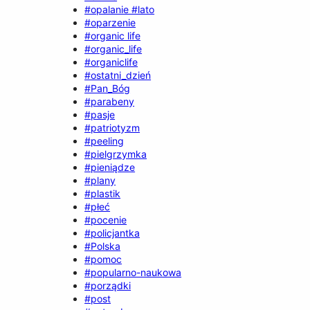
#opalanie #lato
#oparzenie
#organic life
#organic_life
#organiclife
#ostatni_dzień
#Pan_Bóg
#parabeny
#pasje
#patriotyzm
#peeling
#pielgrzymka
#pieniądze
#plany
#plastik
#płeć
#pocenie
#policjantka
#Polska
#pomoc
#popularno-naukowa
#porządki
#post