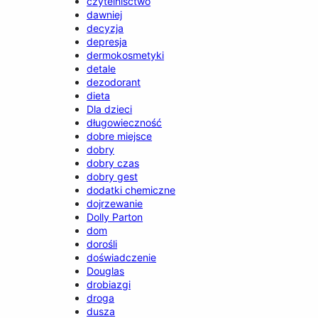
czytelnisctwo
dawniej
decyzja
depresja
dermokosmetyki
detale
dezodorant
dieta
Dla dzieci
długowieczność
dobre miejsce
dobry
dobry czas
dobry gest
dodatki chemiczne
dojrzewanie
Dolly Parton
dom
dorośli
doświadczenie
Douglas
drobiazgi
droga
dusza