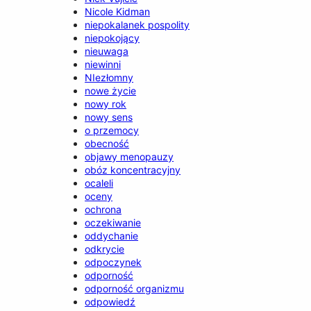
Nicole Kidman
niepokalanek pospolity
niepokojący
nieuwaga
niewinni
NIezłomny
nowe życie
nowy rok
nowy sens
o przemocy
obecność
objawy menopauzy
obóz koncentracyjny
ocaleli
oceny
ochrona
oczekiwanie
oddychanie
odkrycie
odpoczynek
odporność
odporność organizmu
odpowiedź