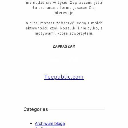
nie nudzę się w życiu. Zapraszam, jeśli
ta archaiczna forma jeszcze Cię
interesuje.
A tutaj możesz zobaczyć jedną z moich
aktywności, czyli koszulki i nie tylko, z
motywami, które stworzyłam.
ZAPRASZAM
Facebook
YouTube
Instagram
X
TikTok
LinkedIn
Teepublic.com
Categories
Archiwum bloga