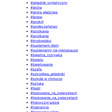
#składnik syntetyczny
#skóra
#skóra właściwa
#śpiew
#spokój
#społeczeństwo
#spotkania
#spotkanie
#środowisko
#suplement diety
#suplementy-na-menopauzę
#świetna_rozrywka
#święto
#świętowanie
#szafa
#szkodliwe_składniki
#szkoła w chmurze
#sztuka
#teatr
#testowane_na_zwierzętach
#testowanie_na_zwierzętach
#toksyczni ludzie
#tolerancja
#transseksualista