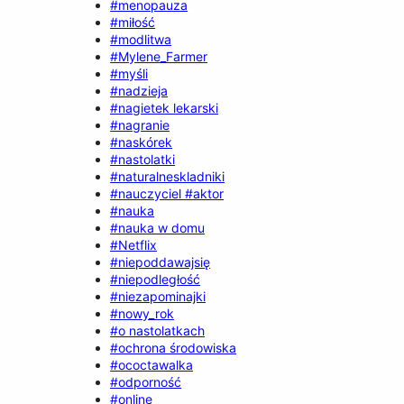
#menopauza
#miłość
#modlitwa
#Mylene_Farmer
#myśli
#nadzieja
#nagietek lekarski
#nagranie
#naskórek
#nastolatki
#naturalneskladniki
#nauczyciel #aktor
#nauka
#nauka w domu
#Netflix
#niepoddawajsię
#niepodległość
#niezapominajki
#nowy_rok
#o nastolatkach
#ochrona środowiska
#ococtawalka
#odporność
#online