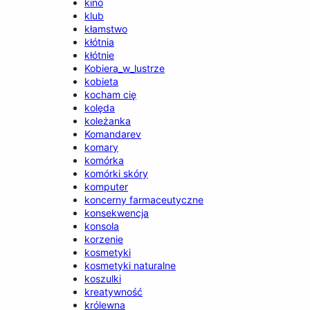
kino
klub
kłamstwo
kłótnia
kłótnie
Kobiera_w_lustrze
kobieta
kocham cię
kolęda
koleżanka
Komandarev
komary
komórka
komórki skóry
komputer
koncerny farmaceutyczne
konsekwencja
konsola
korzenie
kosmetyki
kosmetyki naturalne
koszulki
kreatywność
królewna