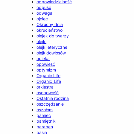
odpowiedzialność
odpuść
odwaga
ojciec
Okruchy dnia
okrucieństwo
olejek do twarzy
olejki
olejki eteryczne
olejkidowłosów
opieka
opowieść
optymizm
Organic Life
Organic_Life
orkiestra
osobowość
Ostatnia rodzina
oszczędzanie
oszołom
pamieć
pamiętnik
paraben
pasja