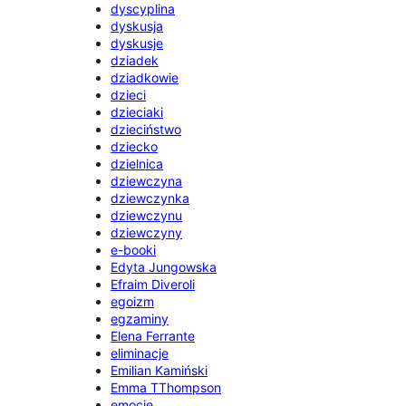
dyscyplina
dyskusja
dyskusje
dziadek
dziadkowie
dzieci
dzieciaki
dzieciństwo
dziecko
dzielnica
dziewczyna
dziewczynka
dziewczynu
dziewczyny
e-booki
Edyta Jungowska
Efraim Diveroli
egoizm
egzaminy
Elena Ferrante
eliminacje
Emilian Kamiński
Emma TThompson
emocje