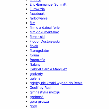
Eric-Emmanuel Schmitt
Eurowizja
facebook
farbowanie
film
film dla dzieci ferie
film dokumentalny
filmpolski
Fiodor Dostojewski
fiołek
fitoregulator
forum
fotografia
ftalany
Gabriel Garcia Marquez
gadżety
galeria
gdyby nie krótki wypad do Reala
Geoffrey Rush
gimnastyka mózgu
godność
góra grosza
góry