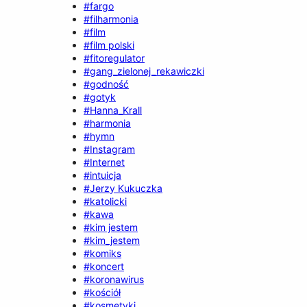
#fargo
#filharmonia
#film
#film polski
#fitoregulator
#gang_zielonej_rekawiczki
#godność
#gotyk
#Hanna_Krall
#harmonia
#hymn
#Instagram
#Internet
#intuicja
#Jerzy Kukuczka
#katolicki
#kawa
#kim jestem
#kim_jestem
#komiks
#koncert
#koronawirus
#kościół
#kosmetyki