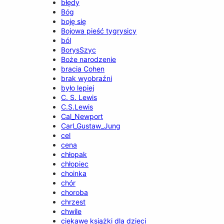
błędy
Bóg
boję się
Bojowa pieść tygrysicy
ból
BorysSzyc
Boże narodzenie
bracia Cohen
brak wyobraźni
było lepiej
C. S. Lewis
C.S.Lewis
Cal_Newport
Carl_Gustaw_Jung
cel
cena
chłopak
chłopiec
choinka
chór
choroba
chrzest
chwile
ciekawe książki dla dzieci