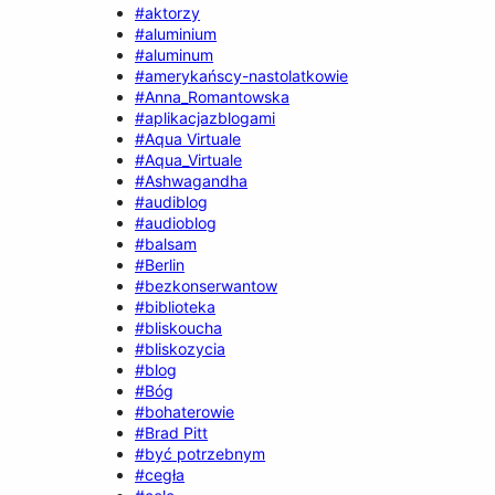
#aktorzy
#aluminium
#aluminum
#amerykańscy-nastolatkowie
#Anna_Romantowska
#aplikacjazblogami
#Aqua Virtuale
#Aqua_Virtuale
#Ashwagandha
#audiblog
#audioblog
#balsam
#Berlin
#bezkonserwantow
#biblioteka
#bliskoucha
#bliskozycia
#blog
#Bóg
#bohaterowie
#Brad Pitt
#być potrzebnym
#cegła