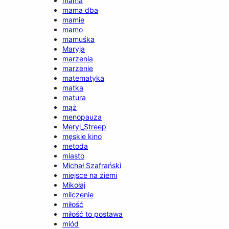
mama
mama dba
mamie
mamo
mamuśka
Maryja
marzenia
marzenie
matematyka
matka
matura
mąż
menopauza
Meryl_Streep
męskie kino
metoda
miasto
Michał Szafrański
miejsce na ziemi
Mikołaj
milczenie
miłość
miłość to postawa
miód