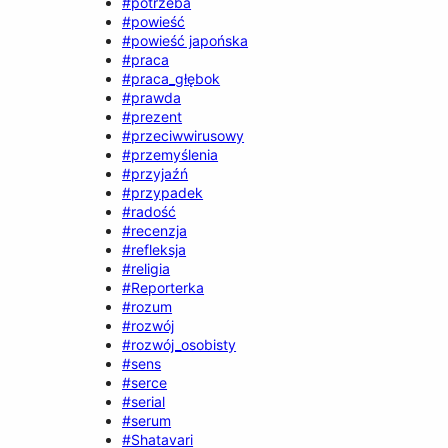
#potrzeba
#powieść
#powieść japońska
#praca
#praca_głębok
#prawda
#prezent
#przeciwwirusowy
#przemyślenia
#przyjaźń
#przypadek
#radość
#recenzja
#refleksja
#religia
#Reporterka
#rozum
#rozwój
#rozwój_osobisty
#sens
#serce
#serial
#serum
#Shatavari