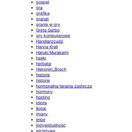
gospel
gra
grafika
granat
granie w gry
Greta Garbo
gry komputerowe
Handlarzcudó
Hanna Krall
Haruki Murakami
hasło
herbata
Hieronim_Bosch
historia
historie
hormonalna terapia zastęcza
hormony
hosting
Idiota
ikigai
Imany
imbir
indywidualność
inicjatywa