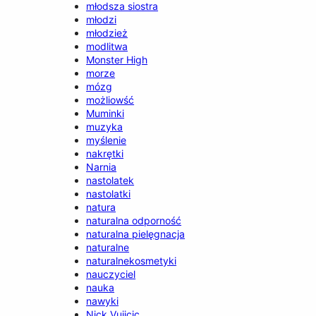
młodsza siostra
młodzi
młodzież
modlitwa
Monster High
morze
mózg
możliowść
Muminki
muzyka
myślenie
nakrętki
Narnia
nastolatek
nastolatki
natura
naturalna odporność
naturalna pielęgnacja
naturalne
naturalnekosmetyki
nauczyciel
nauka
nawyki
Nick Vujicic