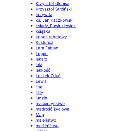
Krzysztof Globisz
Krzysztof Stroiński
krzywda
ks. Jan Kaczkowski
ksiądz_Pawlukiewicz
książka
kupon rabatowy
Kusturica
Lara Fabian
Legimi
lekarz
leki
lekkość
Leszek Zduń
Lewis
lipa
listy
ludzie
macierzyństwo
mądrość życiowa
Mag
maleństwo
małżeńśtwo