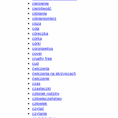
cierpienie
cierpliwość
ciśnienie
ciśnieniomierz
cisza
cola
córeczka
córka
córki
coronawirus
cover
cruelty free
cud
ćwiczenia
ćwiczenia na skrzypcach
ćwiczenie
czas
cząsteczki
członek rodziny
człowieczeństwo
człowiek
czytać
czytanie