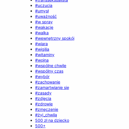
#uczucia
#umysł
#uważność
#w spray
#wakacje
#walka
#wewnętrzny spokój
#wiara
#wigilia
#witaminy
#wojna
#wspólne chwile
#wspólny czas
#wybór
#zachowanie
#zamartwianie się
#zasady
#zdjęcia
#zdrowie
#zmęczenie
#żyj_chwilą
500 zł na dziecko
500+