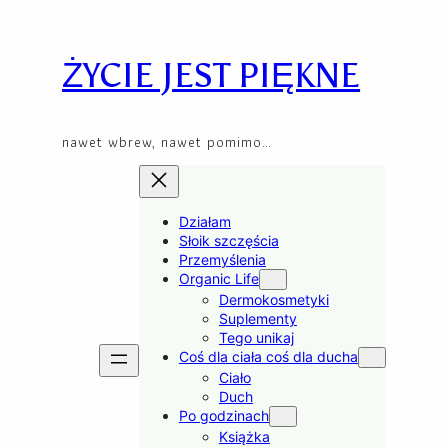
Skip
to
content
ŻYCIE JEST PIĘKNE
nawet wbrew, nawet pomimo…
Działam
Słoik szczęścia
Przemyślenia
Organic Life
Dermokosmetyki
Suplementy
Tego unikaj
Coś dla ciała coś dla ducha
Ciało
Duch
Po godzinach
Książka