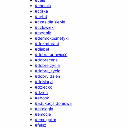
#cele
#chemia
#córka
#cytat
#czas dla siebie
#człowiek
#czytnik
#dermokosmetyki
#dezodorant
#diabeł
#dobra opowieść
#dobracena
#dobre życie
#dobre_zycie
#dobry dzień
#doMaryi
#dziecko
#dzień
#ebook
#edukacja domowa
#ekologia
#emocje
#emulgator
#fałsz