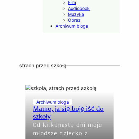
Film
Audiobook
Muzyka
Obraz
Archiwum bloga
strach przed szkołą
Archiwum bloga
Mamo, ja się boję iść do
szkoły
Od kilkunastu dni moje
młodsze dziecko z