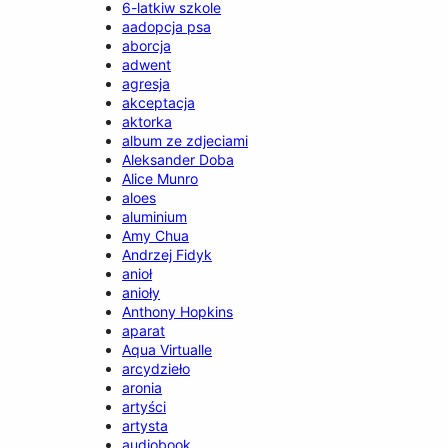
6-latkiw szkole
aadopcja psa
aborcja
adwent
agresja
akceptacja
aktorka
album ze zdjeciami
Aleksander Doba
Alice Munro
aloes
aluminium
Amy Chua
Andrzej Fidyk
anioł
anioły
Anthony Hopkins
aparat
Aqua Virtualle
arcydzieło
aronia
artyści
artysta
audiobook