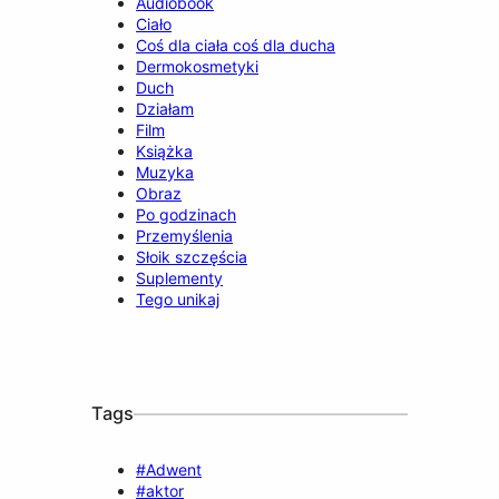
Audiobook
Ciało
Coś dla ciała coś dla ducha
Dermokosmetyki
Duch
Działam
Film
Książka
Muzyka
Obraz
Po godzinach
Przemyślenia
Słoik szczęścia
Suplementy
Tego unikaj
Tags
#Adwent
#aktor