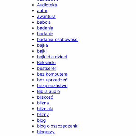
Audioteka
autor
awantura
babcia
badania
badanie
badanie_osobowości
bajka
bajki
bajki dla dzieci
Beksiński
bestseller
bez komputera
bez uprzedzeń
bezpieczństwo
Biblia audio
bliskość
blizna
bliźniaki
blizny
blog
blog o oszczędzaniu
blogerzy