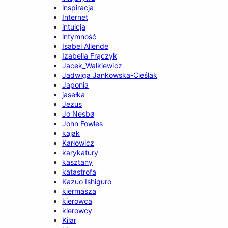
inspiracja
Internet
intuicja
intymność
Isabel Allende
Izabella Frączyk
Jacek_Walkiewicz
Jadwiga Jankowska-Cieślak
Japonia
jasełka
Jezus
Jo Nesbø
John Fowles
kajak
Karłowicz
karykatury
kasztany
katastrofa
Kazuo Ishiguro
kiermasza
kierowca
kierowcy
Kilar