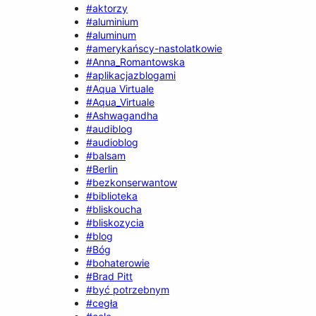
#aktorzy
#aluminium
#aluminum
#amerykańscy-nastolatkowie
#Anna_Romantowska
#aplikacjazblogami
#Aqua Virtuale
#Aqua_Virtuale
#Ashwagandha
#audiblog
#audioblog
#balsam
#Berlin
#bezkonserwantow
#biblioteka
#bliskoucha
#bliskozycia
#blog
#Bóg
#bohaterowie
#Brad Pitt
#być potrzebnym
#cegła