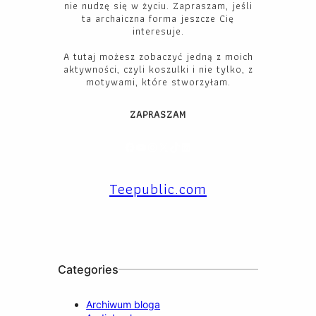
nie nudzę się w życiu. Zapraszam, jeśli
ta archaiczna forma jeszcze Cię
interesuje.
A tutaj możesz zobaczyć jedną z moich
aktywności, czyli koszulki i nie tylko, z
motywami, które stworzyłam.
ZAPRASZAM
Facebook
YouTube
Instagram
X
TikTok
LinkedIn
Teepublic.com
Categories
Archiwum bloga