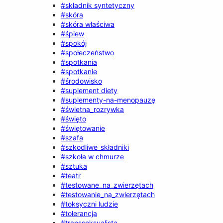
#składnik syntetyczny
#skóra
#skóra właściwa
#śpiew
#spokój
#społeczeństwo
#spotkania
#spotkanie
#środowisko
#suplement diety
#suplementy-na-menopauzę
#świetna_rozrywka
#święto
#świętowanie
#szafa
#szkodliwe_składniki
#szkoła w chmurze
#sztuka
#teatr
#testowane_na_zwierzętach
#testowanie_na_zwierzętach
#toksyczni ludzie
#tolerancja
#transseksualista