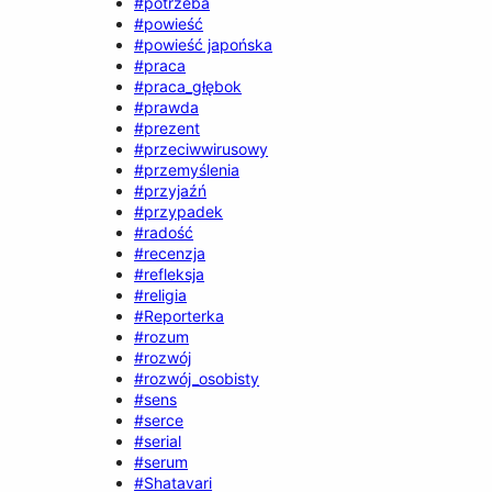
#potrzeba
#powieść
#powieść japońska
#praca
#praca_głębok
#prawda
#prezent
#przeciwwirusowy
#przemyślenia
#przyjaźń
#przypadek
#radość
#recenzja
#refleksja
#religia
#Reporterka
#rozum
#rozwój
#rozwój_osobisty
#sens
#serce
#serial
#serum
#Shatavari