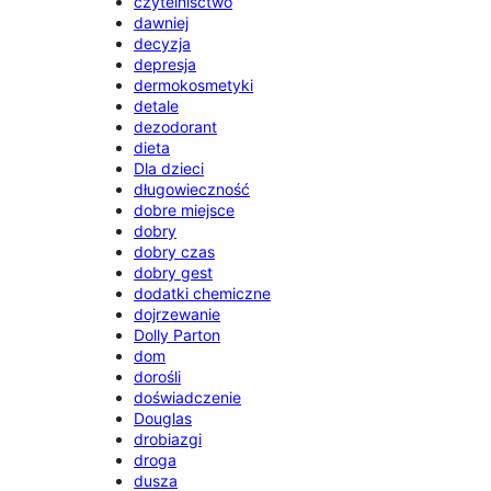
czytelnisctwo
dawniej
decyzja
depresja
dermokosmetyki
detale
dezodorant
dieta
Dla dzieci
długowieczność
dobre miejsce
dobry
dobry czas
dobry gest
dodatki chemiczne
dojrzewanie
Dolly Parton
dom
dorośli
doświadczenie
Douglas
drobiazgi
droga
dusza