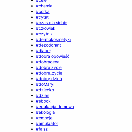
#cele
#chemia
#córka
#cytat
#czas dla siebie
#człowiek
#czytnik
#dermokosmetyki
#dezodorant
#diabeł
#dobra opowieść
#dobracena
#dobre życie
#dobre_zycie
#dobry dzień
#doMaryi
#dziecko
#dzień
#ebook
#edukacja domowa
#ekologia
#emocje
#emulgator
#fałsz