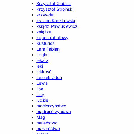
Krzysztof Globisz
Krzysztof Stroiński
krzywda
ks. Jan Kaczkowski
ksiądz_Pawlukiewicz
książka
kupon rabatowy
Kusturica
Lara Fabian
Legimi
lekarz
leki
lekkość
Leszek Zduń
Lewis
lipa
listy
ludzie
macierzyństwo
mądrość życiowa
Mag
maleństwo
małżeńśtwo