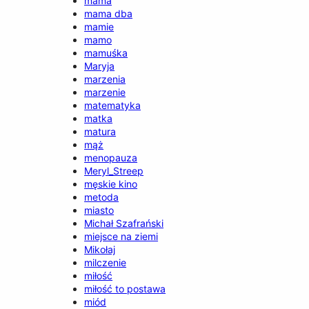
mama
mama dba
mamie
mamo
mamuśka
Maryja
marzenia
marzenie
matematyka
matka
matura
mąż
menopauza
Meryl_Streep
męskie kino
metoda
miasto
Michał Szafrański
miejsce na ziemi
Mikołaj
milczenie
miłość
miłość to postawa
miód