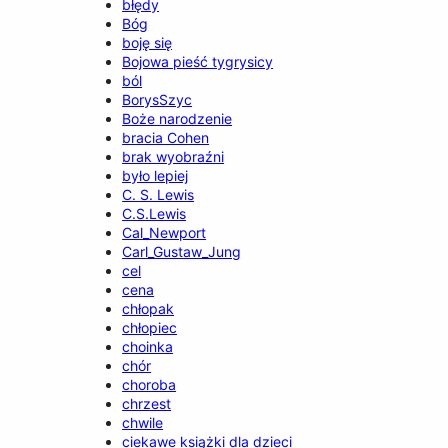
błędy
Bóg
boję się
Bojowa pieść tygrysicy
ból
BorysSzyc
Boże narodzenie
bracia Cohen
brak wyobraźni
było lepiej
C. S. Lewis
C.S.Lewis
Cal_Newport
Carl_Gustaw_Jung
cel
cena
chłopak
chłopiec
choinka
chór
choroba
chrzest
chwile
ciekawe książki dla dzieci