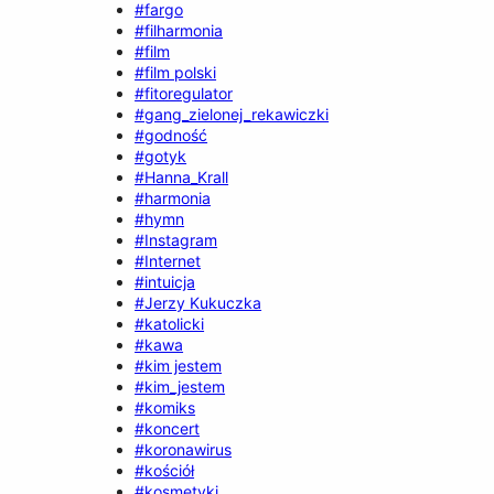
#fargo
#filharmonia
#film
#film polski
#fitoregulator
#gang_zielonej_rekawiczki
#godność
#gotyk
#Hanna_Krall
#harmonia
#hymn
#Instagram
#Internet
#intuicja
#Jerzy Kukuczka
#katolicki
#kawa
#kim jestem
#kim_jestem
#komiks
#koncert
#koronawirus
#kościół
#kosmetyki