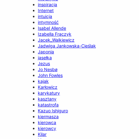
inspiracja
Internet
intuicja
intymność
Isabel Allende
Izabella Frączyk
Jacek_Walkiewicz
Jadwiga Jankowska-Cieślak
Japonia
jasełka
Jezus
Jo Nesbø
John Fowles
kajak
Karłowicz
karykatury
kasztany
katastrofa
Kazuo Ishiguro
kiermasza
kierowca
kierowcy
Kilar