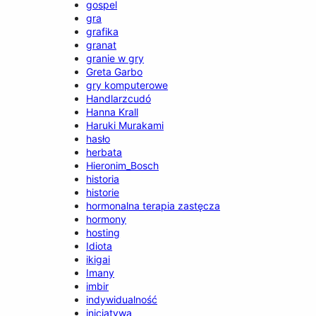
gospel
gra
grafika
granat
granie w gry
Greta Garbo
gry komputerowe
Handlarzcudó
Hanna Krall
Haruki Murakami
hasło
herbata
Hieronim_Bosch
historia
historie
hormonalna terapia zastęcza
hormony
hosting
Idiota
ikigai
Imany
imbir
indywidualność
inicjatywa