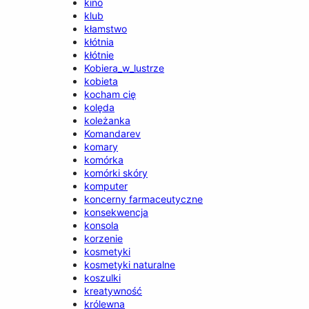
kino
klub
kłamstwo
kłótnia
kłótnie
Kobiera_w_lustrze
kobieta
kocham cię
kolęda
koleżanka
Komandarev
komary
komórka
komórki skóry
komputer
koncerny farmaceutyczne
konsekwencja
konsola
korzenie
kosmetyki
kosmetyki naturalne
koszulki
kreatywność
królewna