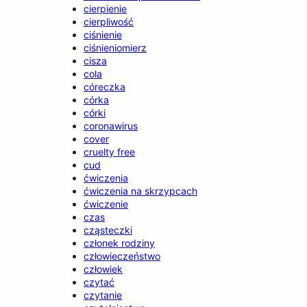
cierpienie
cierpliwość
ciśnienie
ciśnieniomierz
cisza
cola
córeczka
córka
córki
coronawirus
cover
cruelty free
cud
ćwiczenia
ćwiczenia na skrzypcach
ćwiczenie
czas
cząsteczki
członek rodziny
człowieczeństwo
człowiek
czytać
czytanie