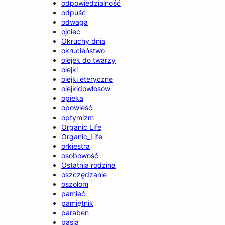
odpowiedzialność
odpuść
odwaga
ojciec
Okruchy dnia
okrucieństwo
olejek do twarzy
olejki
olejki eteryczne
olejkidowłosów
opieka
opowieść
optymizm
Organic Life
Organic_Life
orkiestra
osobowość
Ostatnia rodzina
oszczędzanie
oszołom
pamieć
pamiętnik
paraben
pasja