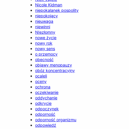
Nicole Kidman
niepokalanek pospolity
niepokojący
nieuwaga
niewinni
NIezłomny
nowe życie
nowy rok
nowy sens
o przemocy
obecność
objawy menopauzy
obóz koncentracyjny
ocaleli
oceny
ochrona
oczekiwanie
oddychanie
odkrycie
odpoczynek
odporność
odporność organizmu
odpowiedź