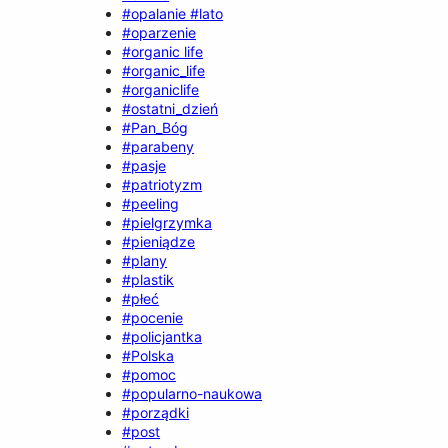
#opalanie #lato
#oparzenie
#organic life
#organic_life
#organiclife
#ostatni_dzień
#Pan_Bóg
#parabeny
#pasje
#patriotyzm
#peeling
#pielgrzymka
#pieniądze
#plany
#plastik
#płeć
#pocenie
#policjantka
#Polska
#pomoc
#popularno-naukowa
#porządki
#post