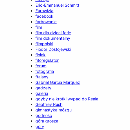
Eric-Emmanuel Schmitt
Eurowizja
facebook
farbowanie
film
film dla dzieci ferie
film dokumentalny
filmpolski
Fiodor Dostojewski
fiołek
fitoregulator
forum
fotografia
ftalany
Gabriel Garcia Marquez
gadżety
galeria
gdyby nie krótki wypad do Reala
Geoffrey Rush
gimnastyka mózgu
godność
góra grosza
góry