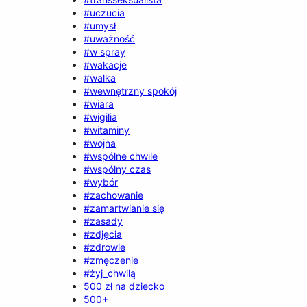
#uczucia
#umysł
#uważność
#w spray
#wakacje
#walka
#wewnętrzny spokój
#wiara
#wigilia
#witaminy
#wojna
#wspólne chwile
#wspólny czas
#wybór
#zachowanie
#zamartwianie się
#zasady
#zdjęcia
#zdrowie
#zmęczenie
#żyj_chwilą
500 zł na dziecko
500+