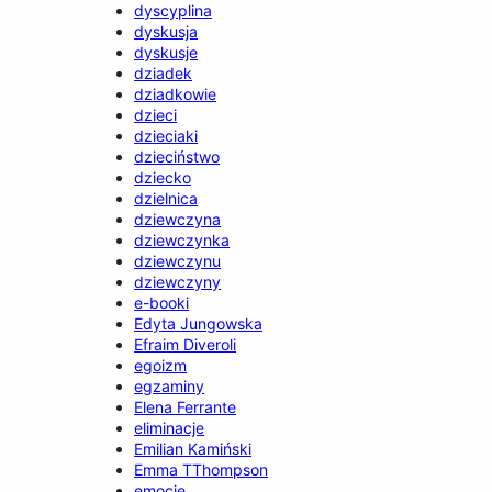
dyscyplina
dyskusja
dyskusje
dziadek
dziadkowie
dzieci
dzieciaki
dzieciństwo
dziecko
dzielnica
dziewczyna
dziewczynka
dziewczynu
dziewczyny
e-booki
Edyta Jungowska
Efraim Diveroli
egoizm
egzaminy
Elena Ferrante
eliminacje
Emilian Kamiński
Emma TThompson
emocje