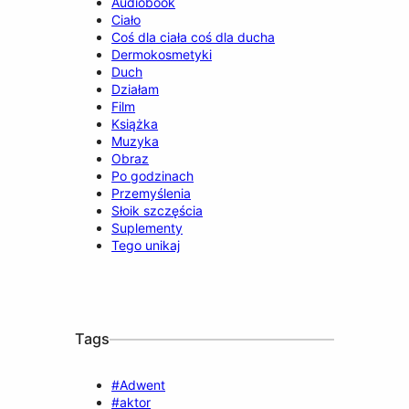
Audiobook
Ciało
Coś dla ciała coś dla ducha
Dermokosmetyki
Duch
Działam
Film
Książka
Muzyka
Obraz
Po godzinach
Przemyślenia
Słoik szczęścia
Suplementy
Tego unikaj
Tags
#Adwent
#aktor