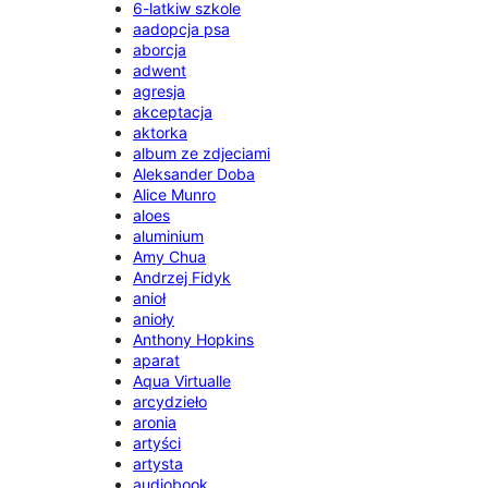
6-latkiw szkole
aadopcja psa
aborcja
adwent
agresja
akceptacja
aktorka
album ze zdjeciami
Aleksander Doba
Alice Munro
aloes
aluminium
Amy Chua
Andrzej Fidyk
anioł
anioły
Anthony Hopkins
aparat
Aqua Virtualle
arcydzieło
aronia
artyści
artysta
audiobook