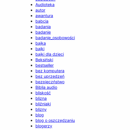
Audioteka
autor
awantura
babcia
badania
badanie
badanie_osobowości
bajka
bajki
bajki dla dzieci
Beksiński
bestseller
bez komputera
bez uprzedzeń
bezpieczństwo
Biblia audio
bliskość
blizna
bliźniaki
blizny
blog
blog o oszczędzaniu
blogerzy