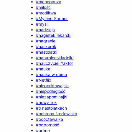
#menopauza
#miłość
#modlitwa
#Mylene_Farmer
#myśli
#nadzieja
#nagietek lekarski
#nagranie
#naskórek
#nastolatki
#naturalneskladniki
#nauczyciel #aktor
#nauka
#nauka w domu
#Netflix
#niepoddawajsię
#niepodległość
#niezapominajki
#nowy_rok
#o nastolatkach
#ochrona środowiska
#ococtawalka
#odporność
#online