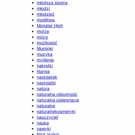
młodsza siostra
młodzi
młodzież
modlitwa
Monster High
morze
mózg
możliowść
Muminki
muzyka
myślenie
nakrętki
Narnia
nastolatek
nastolatki
natura
naturalna odporność
naturalna pielęgnacja
naturalne
naturalnekosmetyki
nauczyciel
nauka
nawyki
Nick Vujicic