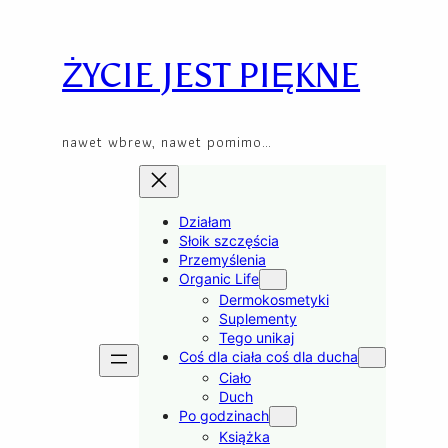
Skip
to
content
ŻYCIE JEST PIĘKNE
nawet wbrew, nawet pomimo…
Działam
Słoik szczęścia
Przemyślenia
Organic Life
Dermokosmetyki
Suplementy
Tego unikaj
Coś dla ciała coś dla ducha
Ciało
Duch
Po godzinach
Książka