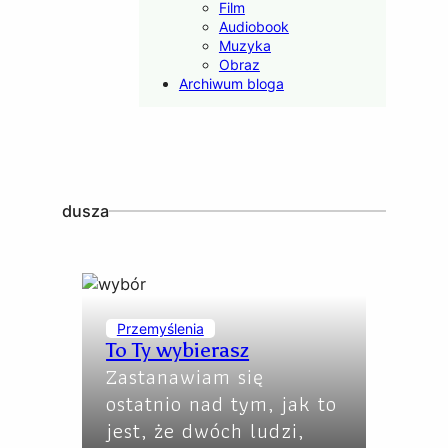
Film
Audiobook
Muzyka
Obraz
Archiwum bloga
dusza
Przemyślenia
To Ty wybierasz
Zastanawiam się
ostatnio nad tym, jak to
jest, że dwóch ludzi,