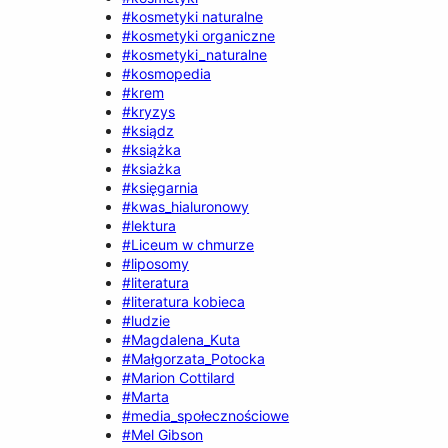
#kosmetyki naturalne
#kosmetyki organiczne
#kosmetyki_naturalne
#kosmopedia
#krem
#kryzys
#ksiądz
#książka
#ksiażka
#księgarnia
#kwas_hialuronowy
#lektura
#Liceum w chmurze
#liposomy
#literatura
#literatura kobieca
#ludzie
#Magdalena_Kuta
#Małgorzata_Potocka
#Marion Cottilard
#Marta
#media_społecznościowe
#Mel Gibson