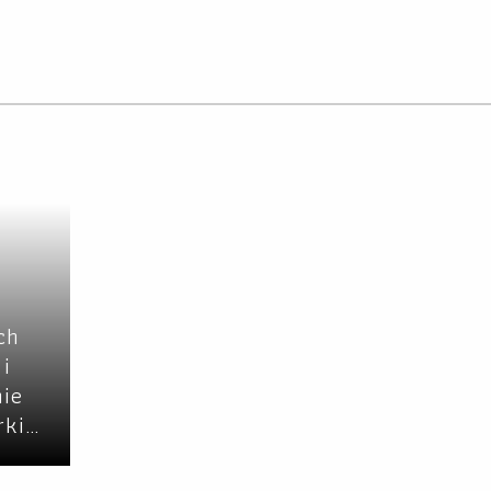
ch
 i
nie
rki…