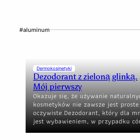
#aluminum
Dermokosmetyki
Dezodorant z zieloną glinką.
Mój pierwszy
Okazuje się, że używanie naturalny
kosmetyków nie zawsze jest proste
oczywiste.Dezodorant, który dla m
jest wybawieniem, w przypadku có