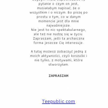
pytanie o czym on jest,
musiałabym napisać, że o
wszystkim i o niczym. Bo piszę po
prostu o tym, co w danym
momencie jest dla mnie
najważniejsze.
Nie jest to nic spektakularnego,
ale też nie nudzę się w życiu.
Zapraszam, jeśli ta archaiczna
forma jeszcze Cię interesuje.
A tutaj możesz zobaczyć jedną z
moich aktywności, czyli koszulki i
nie tylko, z motywami, które
stworzyłam.
ZAPRASZAM
Facebook
YouTube
Instagram
X
TikTok
LinkedIn
Teepublic.com