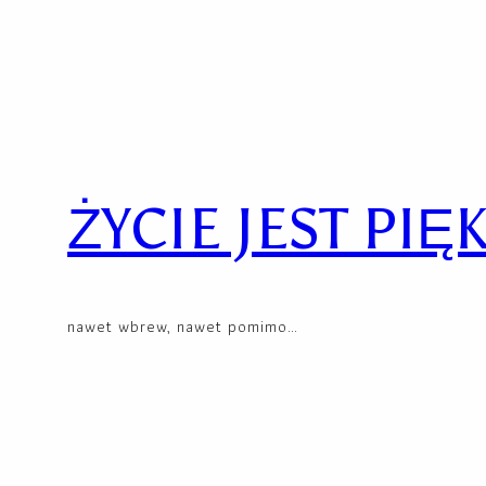
Skip
to
content
ŻYCIE JEST PIĘ
nawet wbrew, nawet pomimo…