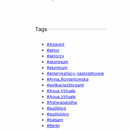
Tags
#Adwent
#aktor
#aktorzy
#aluminium
#aluminum
#amerykańscy-nastolatkowie
#Anna_Romantowska
#aplikacjazblogami
#Aqua Virtuale
#Aqua_Virtuale
#Ashwagandha
#audiblog
#audioblog
#balsam
#Berlin