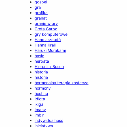
gospel
gra
grafika
granat
granie w gry
Greta Garbo
gry komputerowe
Handlarzcudó
Hanna Krall
Haruki Murakami
hasło
herbata
Hieronim_Bosch
historia
historie
hormonalna terapia zastęcza
hormony
hosting
Idiota
ikigai
Imany
imbir
indywidualność
inicjatywa