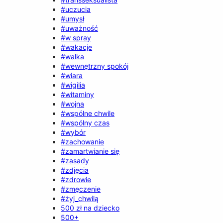
#uczucia
#umysł
#uważność
#w spray
#wakacje
#walka
#wewnętrzny spokój
#wiara
#wigilia
#witaminy
#wojna
#wspólne chwile
#wspólny czas
#wybór
#zachowanie
#zamartwianie się
#zasady
#zdjęcia
#zdrowie
#zmęczenie
#żyj_chwilą
500 zł na dziecko
500+