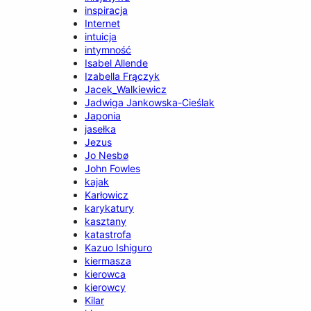
inspiracja
Internet
intuicja
intymność
Isabel Allende
Izabella Frączyk
Jacek_Walkiewicz
Jadwiga Jankowska-Cieślak
Japonia
jasełka
Jezus
Jo Nesbø
John Fowles
kajak
Karłowicz
karykatury
kasztany
katastrofa
Kazuo Ishiguro
kiermasza
kierowca
kierowcy
Kilar