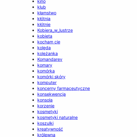
kino
klub
kłamstwo
kłótnia
kłótnie
Kobiera_w_lustrze
kobieta
kocham cię
kolęda
koleżanka
Komandarev
komary
komórka
komórki skóry
komputer
koncerny farmaceutyczne
konsekwencja
konsola
korzenie
kosmetyki
kosmetyki naturalne
koszulki
kreatywność
królewna