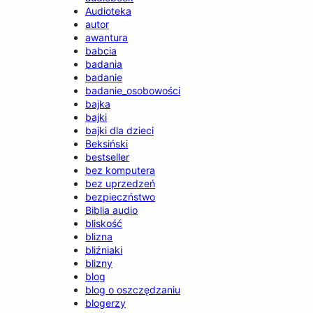
Audioteka
autor
awantura
babcia
badania
badanie
badanie_osobowości
bajka
bajki
bajki dla dzieci
Beksiński
bestseller
bez komputera
bez uprzedzeń
bezpieczństwo
Biblia audio
bliskość
blizna
bliźniaki
blizny
blog
blog o oszczędzaniu
blogerzy