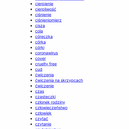
cierpienie
cierpliwość
ciśnienie
ciśnieniomierz
cisza
cola
córeczka
córka
córki
coronawirus
cover
cruelty free
cud
ćwiczenia
ćwiczenia na skrzypcach
ćwiczenie
czas
cząsteczki
członek rodziny
człowieczeństwo
człowiek
czytać
czytanie