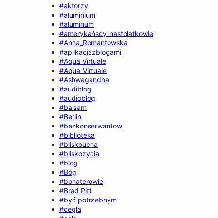
#aktorzy
#aluminium
#aluminum
#amerykańscy-nastolatkowie
#Anna_Romantowska
#aplikacjazblogami
#Aqua Virtuale
#Aqua_Virtuale
#Ashwagandha
#audiblog
#audioblog
#balsam
#Berlin
#bezkonserwantow
#biblioteka
#bliskoucha
#bliskozycia
#blog
#Bóg
#bohaterowie
#Brad Pitt
#być potrzebnym
#cegła