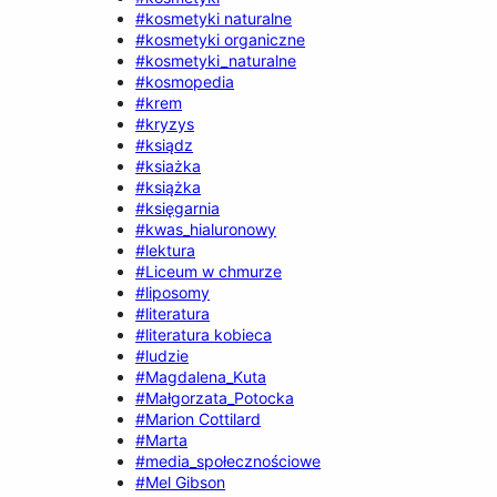
#kosmetyki naturalne
#kosmetyki organiczne
#kosmetyki_naturalne
#kosmopedia
#krem
#kryzys
#ksiądz
#ksiażka
#książka
#księgarnia
#kwas_hialuronowy
#lektura
#Liceum w chmurze
#liposomy
#literatura
#literatura kobieca
#ludzie
#Magdalena_Kuta
#Małgorzata_Potocka
#Marion Cottilard
#Marta
#media_społecznościowe
#Mel Gibson