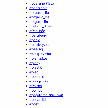
#opalanie #lato
#oparzenie
#organic life
#organic_life
#organiclife
#ostatni_dzień
#Pan_Bóg
#parabeny
#pasje
#patriotyzm
#peeling
#pielgrzymka
#pieniądze
#plany
#plastik
#płeć
#pocenie
#policjantka
#Polska
#pomoc
#popularno-naukowa
#porządki
#post