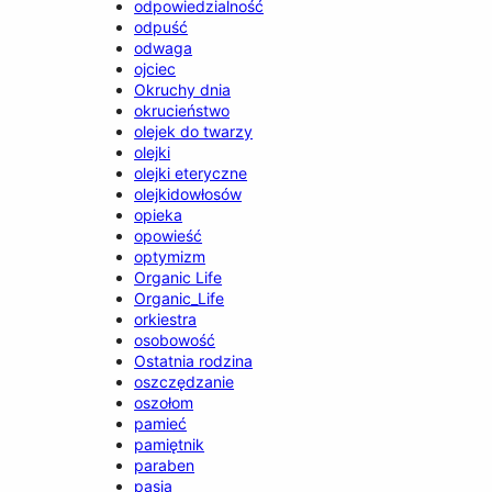
odpowiedzialność
odpuść
odwaga
ojciec
Okruchy dnia
okrucieństwo
olejek do twarzy
olejki
olejki eteryczne
olejkidowłosów
opieka
opowieść
optymizm
Organic Life
Organic_Life
orkiestra
osobowość
Ostatnia rodzina
oszczędzanie
oszołom
pamieć
pamiętnik
paraben
pasja