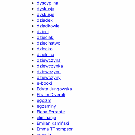
dyscyplina
dyskusja
dyskusje
dziadek
dziadkowie
dzieci
dzieciaki
dzieciństwo
dziecko
dzielnica
dziewczyna
dziewczynka
dziewczynu
dziewczyny
e-booki
Edyta Jungowska
Efraim Diveroli
egoizm
egzaminy
Elena Ferrante
eliminacje
Emilian Kamiński
Emma TThompson
emocje