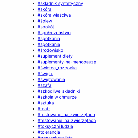
#składnik syntetyczny
#skóra
#skóra właściwa
#śpiew
#spokój
#społeczeństwo
#spotkania
#spotkanie
#środowisko
#suplement diety
#suplementy-na-menopauzę
#świetna_rozrywka
#święto
#świętowanie
#szafa
#szkodliwe_składniki
#szkoła w chmurze
#sztuka
#teatr
#testowane_na_zwierzętach
#testowanie_na_zwierzętach
#toksyczni ludzie
#tolerancja
#transseksualista