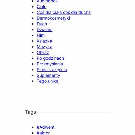
Audiobook
Ciało
Coś dla ciała coś dla ducha
Dermokosmetyki
Duch
Działam
Film
Książka
Muzyka
Obraz
Po godzinach
Przemyślenia
Słoik szczęścia
Suplementy
Tego unikaj
Tags
#Adwent
#aktor