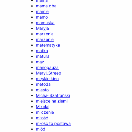
mama
mama dba
mamie
mamo
mamuśka
Maryja
marzenia
marzenie
matematyka
matka
matura
mąż
menopauza
Meryl_Streep
męskie kino
metoda
miasto
Michał Szafrański
miejsce na ziemi
Mikołaj
milczenie
miłość
miłość to postawa
miód