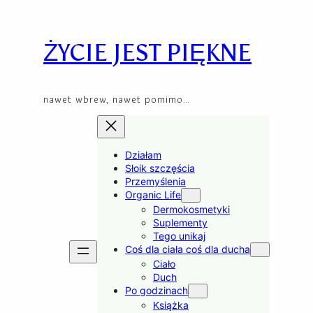
Skip
to
content
ŻYCIE JEST PIĘKNE
nawet wbrew, nawet pomimo…
Działam
Słoik szczęścia
Przemyślenia
Organic Life
Dermokosmetyki
Suplementy
Tego unikaj
Coś dla ciała coś dla ducha
Ciało
Duch
Po godzinach
Książka