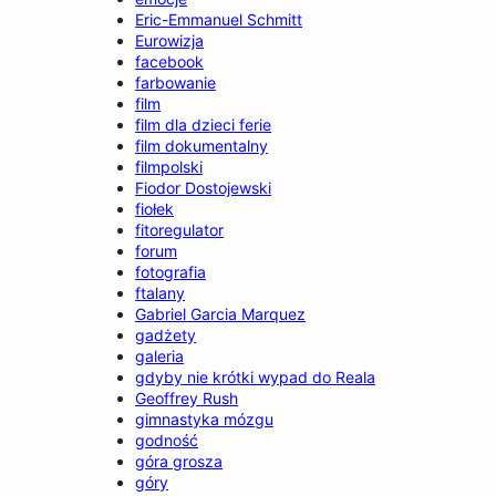
Eric-Emmanuel Schmitt
Eurowizja
facebook
farbowanie
film
film dla dzieci ferie
film dokumentalny
filmpolski
Fiodor Dostojewski
fiołek
fitoregulator
forum
fotografia
ftalany
Gabriel Garcia Marquez
gadżety
galeria
gdyby nie krótki wypad do Reala
Geoffrey Rush
gimnastyka mózgu
godność
góra grosza
góry