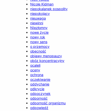
Nicole Kidman
niepokalanek pospolity
niepokojący
nieuwaga
niewinni
NIezłomny
nowe życie
nowy rok
nowy sens
o przemocy
obecność
objawy menopauzy
obóz koncentracyjny
ocaleli
oceny
ochrona
oczekiwanie
oddychanie
odkrycie
odpoczynek
odporność
odporność organizmu
odpowiedź