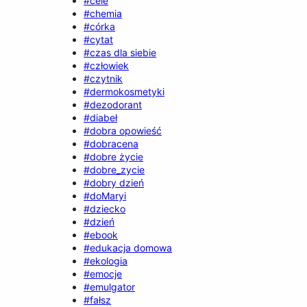
#cele
#chemia
#córka
#cytat
#czas dla siebie
#człowiek
#czytnik
#dermokosmetyki
#dezodorant
#diabeł
#dobra opowieść
#dobracena
#dobre życie
#dobre_zycie
#dobry dzień
#doMaryi
#dziecko
#dzień
#ebook
#edukacja domowa
#ekologia
#emocje
#emulgator
#fałsz