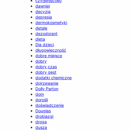
czytelnisctwo
dawniej
decyzja
depresja
dermokosmetyki
detale
dezodorant
dieta
Dla dzieci
długowieczność
dobre miejsce
dobry
dobry czas
dobry gest
dodatki chemiczne
dojrzewanie
Dolly Parton
dom
dorośli
doświadczenie
Douglas
drobiazgi
droga
dusza