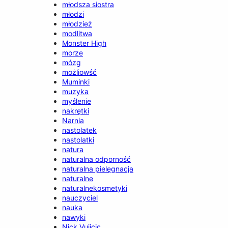
młodsza siostra
młodzi
młodzież
modlitwa
Monster High
morze
mózg
możliowść
Muminki
muzyka
myślenie
nakrętki
Narnia
nastolatek
nastolatki
natura
naturalna odporność
naturalna pielęgnacja
naturalne
naturalnekosmetyki
nauczyciel
nauka
nawyki
Nick Vujicic