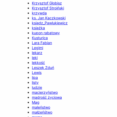
Krzysztof Globisz
Krzysztof Stroiński
krzywda
ks. Jan Kaczkowski
ksiądz_Pawlukiewicz
książka
kupon rabatowy
Kusturica
Lara Fabian
Legimi
lekarz
leki
lekkość
Leszek Zduń
Lewis
lipa
listy
ludzie
macierzyństwo
mądrość życiowa
Mag
maleństwo
małżeńśtwo