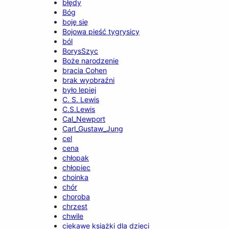
błędy
Bóg
boję się
Bojowa pieść tygrysicy
ból
BorysSzyc
Boże narodzenie
bracia Cohen
brak wyobraźni
było lepiej
C. S. Lewis
C.S.Lewis
Cal_Newport
Carl_Gustaw_Jung
cel
cena
chłopak
chłopiec
choinka
chór
choroba
chrzest
chwile
ciekawe książki dla dzieci