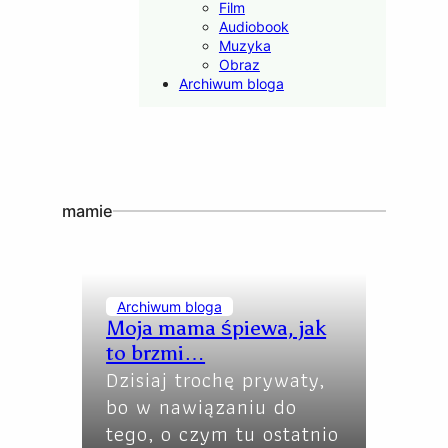
Film
Audiobook
Muzyka
Obraz
Archiwum bloga
mamie
Archiwum bloga
Moja mama śpiewa, jak
to brzmi…
Dzisiaj trochę prywaty,
bo w nawiązaniu do
tego, o czym tu ostatnio