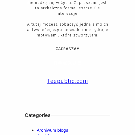
nie nudzę się w życiu. Zapraszam, jeśli
ta archaiczna forma jeszcze Cię
interesuje.
A tutaj możesz zobaczyć jedną z moich
aktywności, czyli koszulki i nie tylko, z
motywami, które stworzyłam.
ZAPRASZAM
Facebook
YouTube
Instagram
X
TikTok
LinkedIn
Teepublic.com
Categories
Archiwum bloga