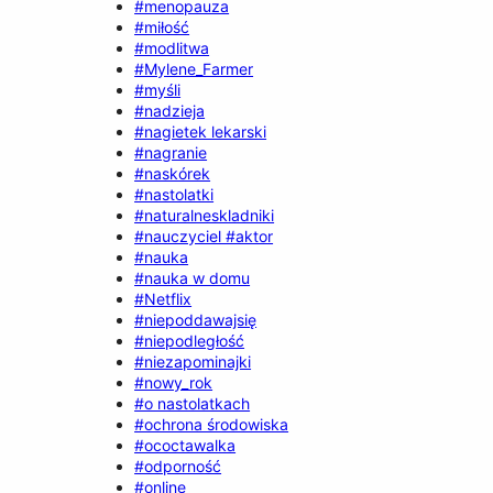
#menopauza
#miłość
#modlitwa
#Mylene_Farmer
#myśli
#nadzieja
#nagietek lekarski
#nagranie
#naskórek
#nastolatki
#naturalneskladniki
#nauczyciel #aktor
#nauka
#nauka w domu
#Netflix
#niepoddawajsię
#niepodległość
#niezapominajki
#nowy_rok
#o nastolatkach
#ochrona środowiska
#ococtawalka
#odporność
#online