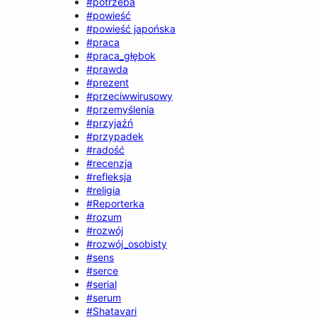
#potrzeba
#powieść
#powieść japońska
#praca
#praca_głębok
#prawda
#prezent
#przeciwwirusowy
#przemyślenia
#przyjaźń
#przypadek
#radość
#recenzja
#refleksja
#religia
#Reporterka
#rozum
#rozwój
#rozwój_osobisty
#sens
#serce
#serial
#serum
#Shatavari