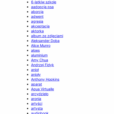
6-latkiw szkole
aadopcja psa
aborcja
adwent
agresja
akceptacja
aktorka
album ze zdjeciami
Aleksander Doba
Alice Munro
aloes
aluminium
Amy Chua
Andrzej Fidyk
anioł
anioły
Anthony Hopkins
aparat
Aqua Virtualle
arcydzieło
aronia
artyści
artysta
audiobook