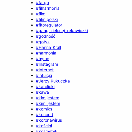
#fargo
#filharmonia
#film
#film polski
#fitoregulator
#gang_zielonej_rekawiczki
#godność
#gotyk
#Hanna_Krall
#harmonia
#hymn
#Instagram
#Internet
#intuicja
#Jerzy Kukuczka
#katolicki
#kawa
#kim jestem
#kim_jestem
#komiks
#koncert
#koronawirus
#kościół
#kosmetyki