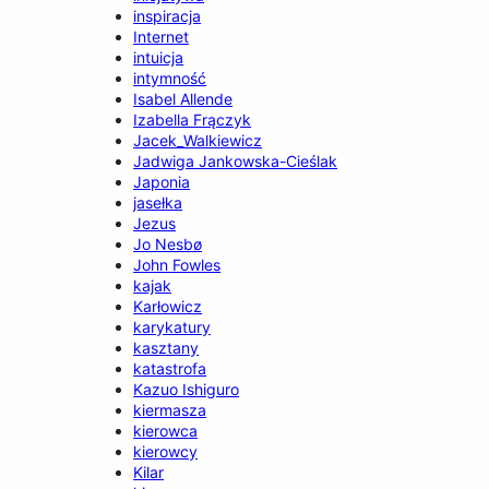
inspiracja
Internet
intuicja
intymność
Isabel Allende
Izabella Frączyk
Jacek_Walkiewicz
Jadwiga Jankowska-Cieślak
Japonia
jasełka
Jezus
Jo Nesbø
John Fowles
kajak
Karłowicz
karykatury
kasztany
katastrofa
Kazuo Ishiguro
kiermasza
kierowca
kierowcy
Kilar