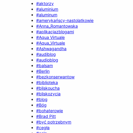
#aktorzy
#aluminium
#aluminum
#amerykańscy-nastolatkowie
#Anna_Romantowska
#aplikacjazblogami
#Aqua Virtuale
#Aqua_Virtuale
#Ashwagandha
#audiblog
#audioblog
#balsam
#Berlin
#bezkonserwantow
#biblioteka
#bliskoucha
#bliskozycia
#blog
#Bóg
#bohaterowie
#Brad Pitt
#być potrzebnym
#cegła