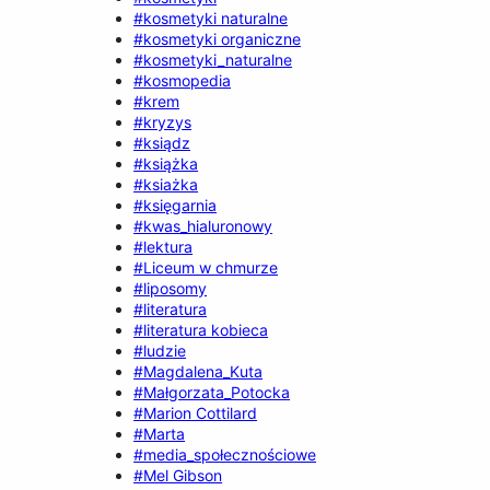
#kosmetyki naturalne
#kosmetyki organiczne
#kosmetyki_naturalne
#kosmopedia
#krem
#kryzys
#ksiądz
#książka
#ksiażka
#księgarnia
#kwas_hialuronowy
#lektura
#Liceum w chmurze
#liposomy
#literatura
#literatura kobieca
#ludzie
#Magdalena_Kuta
#Małgorzata_Potocka
#Marion Cottilard
#Marta
#media_społecznościowe
#Mel Gibson