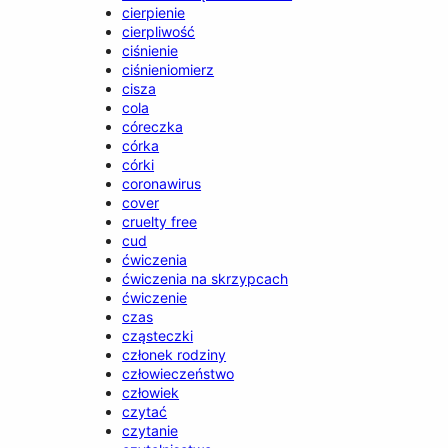
cierpienie
cierpliwość
ciśnienie
ciśnieniomierz
cisza
cola
córeczka
córka
córki
coronawirus
cover
cruelty free
cud
ćwiczenia
ćwiczenia na skrzypcach
ćwiczenie
czas
cząsteczki
członek rodziny
człowieczeństwo
człowiek
czytać
czytanie