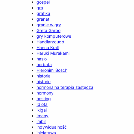
gospel
gra
grafika
granat
granie w gry
Greta Garbo
gry komputerowe
Handlarzcudó
Hanna Krall
Haruki Murakami
hasło
herbata
Hieronim_Bosch
historia
historie
hormonalna terapia zastęcza
hormony
hosting
Idiota
ikigai
Imany
imbir
indywidualność
inicjatywa