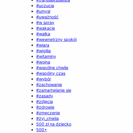
#uczucia
#umysł
#uważność
#w spray
#wakacje
#walka
#wewnętrzny spokój
#wiara
#wigilia
#witaminy
#wojna
#wspólne chwile
#wspólny czas
#wybór
#zachowanie
#zamartwianie się
#zasady
#zdjęcia
#zdrowie
#zmęczenie
#żyj_chwilą
500 zł na dziecko
500+