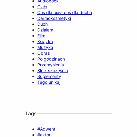
Audiobook
Ciało
Coś dla ciała coś dla ducha
Dermokosmetyki
Duch
Działam
Film
Książka
Muzyka
Obraz
Po godzinach
Przemyślenia
Słoik szczęścia
Suplementy
Tego unikaj
Tags
#Adwent
#aktor