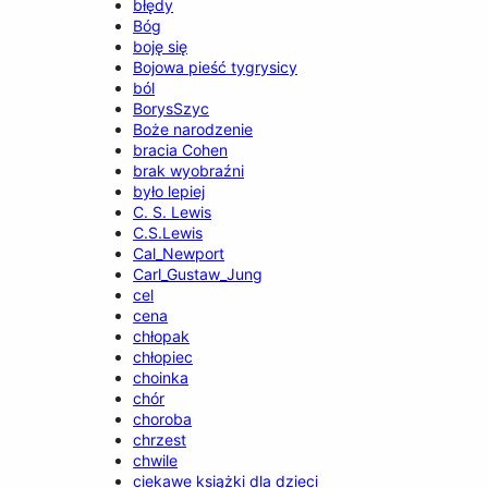
błędy
Bóg
boję się
Bojowa pieść tygrysicy
ból
BorysSzyc
Boże narodzenie
bracia Cohen
brak wyobraźni
było lepiej
C. S. Lewis
C.S.Lewis
Cal_Newport
Carl_Gustaw_Jung
cel
cena
chłopak
chłopiec
choinka
chór
choroba
chrzest
chwile
ciekawe książki dla dzieci