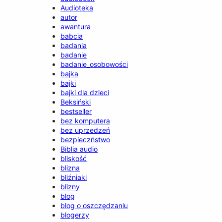
Audioteka
autor
awantura
babcia
badania
badanie
badanie_osobowości
bajka
bajki
bajki dla dzieci
Beksiński
bestseller
bez komputera
bez uprzedzeń
bezpieczństwo
Biblia audio
bliskość
blizna
bliźniaki
blizny
blog
blog o oszczędzaniu
blogerzy