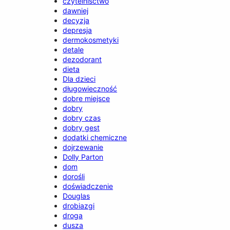
czytelnisctwo
dawniej
decyzja
depresja
dermokosmetyki
detale
dezodorant
dieta
Dla dzieci
długowieczność
dobre miejsce
dobry
dobry czas
dobry gest
dodatki chemiczne
dojrzewanie
Dolly Parton
dom
dorośli
doświadczenie
Douglas
drobiazgi
droga
dusza