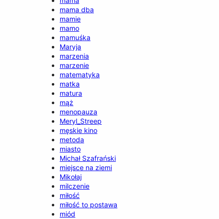
mama
mama dba
mamie
mamo
mamuśka
Maryja
marzenia
marzenie
matematyka
matka
matura
mąż
menopauza
Meryl_Streep
męskie kino
metoda
miasto
Michał Szafrański
miejsce na ziemi
Mikołaj
milczenie
miłość
miłość to postawa
miód