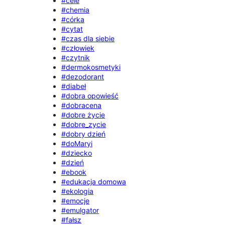
#cele
#chemia
#córka
#cytat
#czas dla siebie
#człowiek
#czytnik
#dermokosmetyki
#dezodorant
#diabeł
#dobra opowieść
#dobracena
#dobre życie
#dobre_zycie
#dobry dzień
#doMaryi
#dziecko
#dzień
#ebook
#edukacja domowa
#ekologia
#emocje
#emulgator
#fałsz