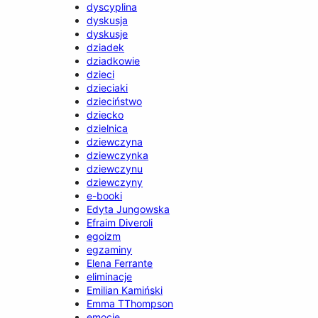
dyscyplina
dyskusja
dyskusje
dziadek
dziadkowie
dzieci
dzieciaki
dzieciństwo
dziecko
dzielnica
dziewczyna
dziewczynka
dziewczynu
dziewczyny
e-booki
Edyta Jungowska
Efraim Diveroli
egoizm
egzaminy
Elena Ferrante
eliminacje
Emilian Kamiński
Emma TThompson
emocje