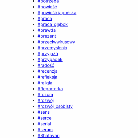
#potrzeba
#powieść
#powieść japońska
#praca
#praca_głębok
#prawda
#prezent
#przeciwwirusowy
#przemyślenia
#przyjaźń
#przypadek
#radość
#recenzja
#refleksja
#religia
#Reporterka
#rozum
#rozwój
#rozwój_osobisty
#sens
#serce
#serial
#serum
#Shatavari