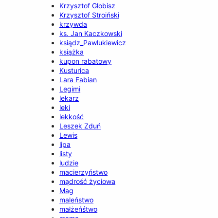
Krzysztof Globisz
Krzysztof Stroiński
krzywda
ks. Jan Kaczkowski
ksiądz_Pawlukiewicz
książka
kupon rabatowy
Kusturica
Lara Fabian
Legimi
lekarz
leki
lekkość
Leszek Zduń
Lewis
lipa
listy
ludzie
macierzyństwo
mądrość życiowa
Mag
maleństwo
małżeńśtwo