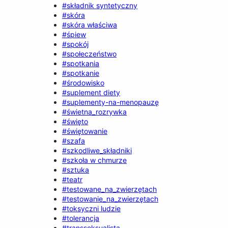
#składnik syntetyczny
#skóra
#skóra właściwa
#śpiew
#spokój
#społeczeństwo
#spotkania
#spotkanie
#środowisko
#suplement diety
#suplementy-na-menopauzę
#świetna_rozrywka
#święto
#świętowanie
#szafa
#szkodliwe_składniki
#szkoła w chmurze
#sztuka
#teatr
#testowane_na_zwierzętach
#testowanie_na_zwierzętach
#toksyczni ludzie
#tolerancja
#transseksualista