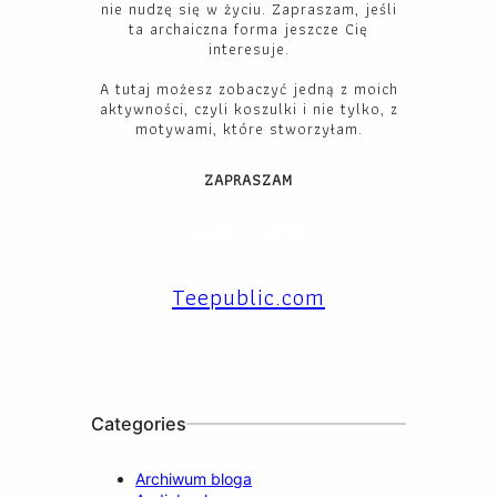
nie nudzę się w życiu. Zapraszam, jeśli
ta archaiczna forma jeszcze Cię
interesuje.
A tutaj możesz zobaczyć jedną z moich
aktywności, czyli koszulki i nie tylko, z
motywami, które stworzyłam.
ZAPRASZAM
Facebook
YouTube
Instagram
X
TikTok
LinkedIn
Teepublic.com
Categories
Archiwum bloga