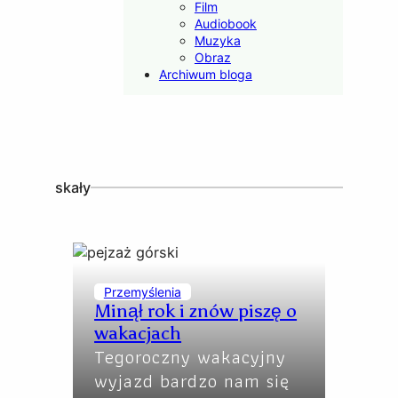
Film
Audiobook
Muzyka
Obraz
Archiwum bloga
skały
Przemyślenia
Minął rok i znów piszę o
wakacjach
Tegoroczny wakacyjny
wyjazd bardzo nam się