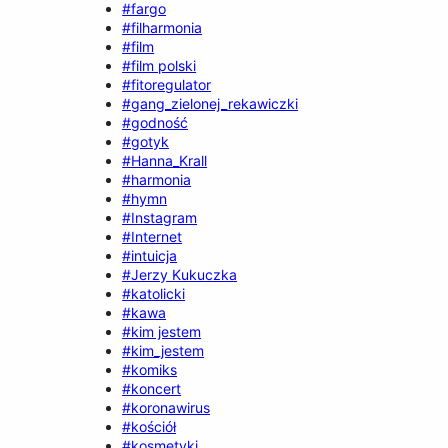
#fargo
#filharmonia
#film
#film polski
#fitoregulator
#gang_zielonej_rekawiczki
#godność
#gotyk
#Hanna_Krall
#harmonia
#hymn
#Instagram
#Internet
#intuicja
#Jerzy Kukuczka
#katolicki
#kawa
#kim jestem
#kim_jestem
#komiks
#koncert
#koronawirus
#kościół
#kosmetyki