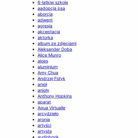
6-latkiw szkole
aadopcja psa
aborcja
adwent
agresja
akceptacja
aktorka
album ze zdjeciami
Aleksander Doba
Alice Munro
aloes
aluminium
Amy Chua
Andrzej Fidyk
anioł
anioły
Anthony Hopkins
aparat
Aqua Virtualle
arcydzieło
aronia
artyści
artysta
audiobook