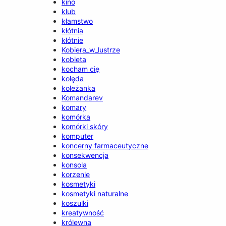
kino
klub
kłamstwo
kłótnia
kłótnie
Kobiera_w_lustrze
kobieta
kocham cię
kolęda
koleżanka
Komandarev
komary
komórka
komórki skóry
komputer
koncerny farmaceutyczne
konsekwencja
konsola
korzenie
kosmetyki
kosmetyki naturalne
koszulki
kreatywność
królewna