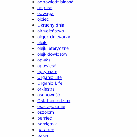
odpowiedzialność
odpuść
odwaga
ojciec
Okruchy dnia
okrucieństwo
olejek do twarzy
olejki
olejki eteryczne
olejkidowłosów
opieka
opowieść
optymizm
Organic Life
Organic_Life
orkiestra
osobowość
Ostatnia rodzina
oszczędzanie
oszołom
pamieć
pamiętnik
paraben
pasja