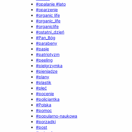
#opalanie #lato
#oparzenie
#organic life
#organic_life
#organiclife
#ostatni_dzień
#Pan_Bóg
#parabeny
#pasje
#patriotyzm
#peeling
#pielgrzymka
#pieniądze
#plany
#plastik
#płeć
#pocenie
#policjantka
#Polska
#pomoc
#popularno-naukowa
#porządki
#post