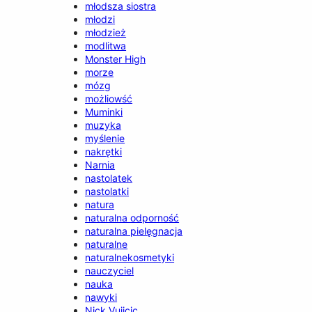
młodsza siostra
młodzi
młodzież
modlitwa
Monster High
morze
mózg
możliowść
Muminki
muzyka
myślenie
nakrętki
Narnia
nastolatek
nastolatki
natura
naturalna odporność
naturalna pielęgnacja
naturalne
naturalnekosmetyki
nauczyciel
nauka
nawyki
Nick Vujicic