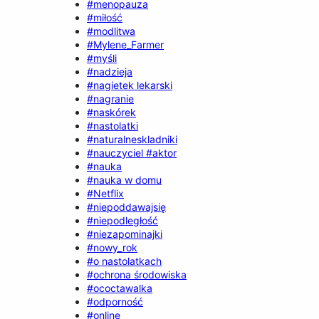
#menopauza
#miłość
#modlitwa
#Mylene_Farmer
#myśli
#nadzieja
#nagietek lekarski
#nagranie
#naskórek
#nastolatki
#naturalneskladniki
#nauczyciel #aktor
#nauka
#nauka w domu
#Netflix
#niepoddawajsię
#niepodległość
#niezapominajki
#nowy_rok
#o nastolatkach
#ochrona środowiska
#ococtawalka
#odporność
#online