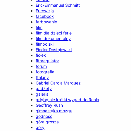
Eric-Emmanuel Schmitt
Eurowizja
facebook
farbowanie
film
film dla dzieci ferie
film dokumentalny
filmpolski
Fiodor Dostojewski
fiołek
fitoregulator
forum
fotografia
ftalany
Gabriel Garcia Marquez
gadżety
galeria
gdyby nie krótki wypad do Reala
Geoffrey Rush
gimnastyka mózgu
godność
góra grosza
góry