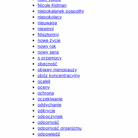
Nicole Kidman
niepokalanek pospolity
niepokojący
nieuwaga
niewinni
NIezłomny
nowe życie
nowy rok
nowy sens
o przemocy
obecność
objawy menopauzy
obóz koncentracyjny
ocaleli
oceny
ochrona
oczekiwanie
oddychanie
odkrycie
odpoczynek
odporność
odporność organizmu
odpowiedź