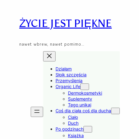
Skip
to
content
ŻYCIE JEST PIĘKNE
nawet wbrew, nawet pomimo…
Działam
Słoik szczęścia
Przemyślenia
Organic Life
Dermokosmetyki
Suplementy
Tego unikaj
Coś dla ciała coś dla ducha
Ciało
Duch
Po godzinach
Książka