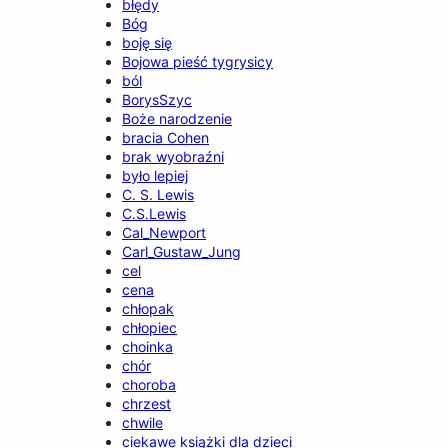
błędy
Bóg
boję się
Bojowa pieść tygrysicy
ból
BorysSzyc
Boże narodzenie
bracia Cohen
brak wyobraźni
było lepiej
C. S. Lewis
C.S.Lewis
Cal_Newport
Carl_Gustaw_Jung
cel
cena
chłopak
chłopiec
choinka
chór
choroba
chrzest
chwile
ciekawe książki dla dzieci