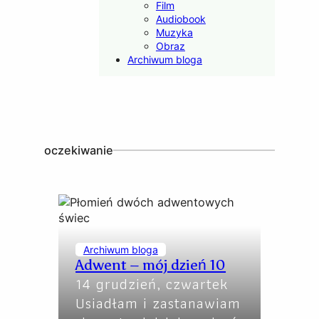
Film
Audiobook
Muzyka
Obraz
Archiwum bloga
oczekiwanie
Archiwum bloga
Adwent – mój dzień 10
14 grudzień, czwartek
Usiadłam i zastanawiam