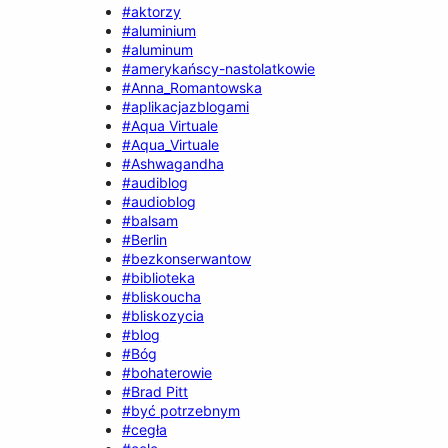
#aktorzy
#aluminium
#aluminum
#amerykańscy-nastolatkowie
#Anna_Romantowska
#aplikacjazblogami
#Aqua Virtuale
#Aqua_Virtuale
#Ashwagandha
#audiblog
#audioblog
#balsam
#Berlin
#bezkonserwantow
#biblioteka
#bliskoucha
#bliskozycia
#blog
#Bóg
#bohaterowie
#Brad Pitt
#być potrzebnym
#cegła