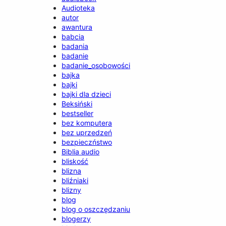
Audioteka
autor
awantura
babcia
badania
badanie
badanie_osobowości
bajka
bajki
bajki dla dzieci
Beksiński
bestseller
bez komputera
bez uprzedzeń
bezpieczństwo
Biblia audio
bliskość
blizna
bliźniaki
blizny
blog
blog o oszczędzaniu
blogerzy