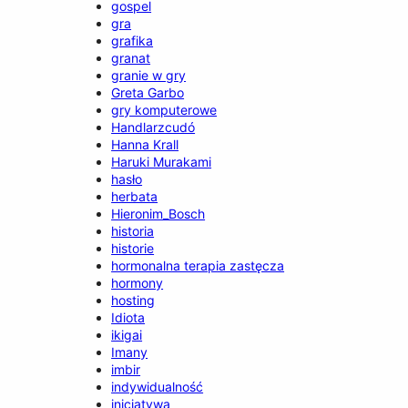
gospel
gra
grafika
granat
granie w gry
Greta Garbo
gry komputerowe
Handlarzcudó
Hanna Krall
Haruki Murakami
hasło
herbata
Hieronim_Bosch
historia
historie
hormonalna terapia zastęcza
hormony
hosting
Idiota
ikigai
Imany
imbir
indywidualność
inicjatywa