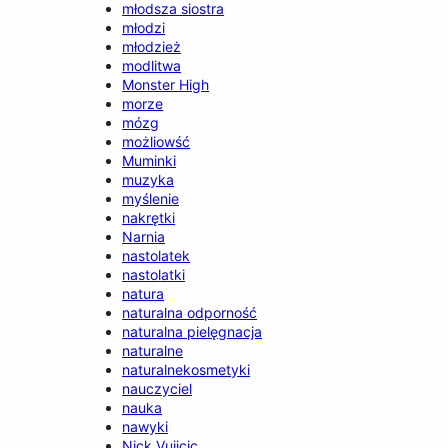
młodsza siostra
młodzi
młodzież
modlitwa
Monster High
morze
mózg
możliowść
Muminki
muzyka
myślenie
nakrętki
Narnia
nastolatek
nastolatki
natura
naturalna odporność
naturalna pielęgnacja
naturalne
naturalnekosmetyki
nauczyciel
nauka
nawyki
Nick Vujicic