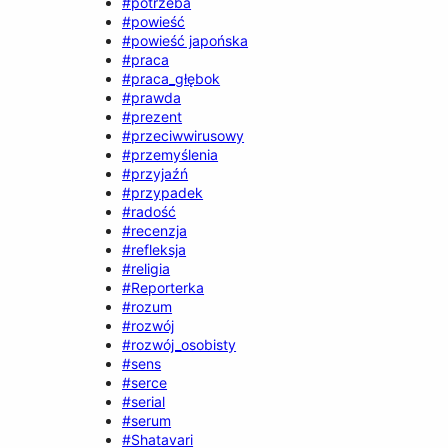
#potrzeba
#powieść
#powieść japońska
#praca
#praca_głębok
#prawda
#prezent
#przeciwwirusowy
#przemyślenia
#przyjaźń
#przypadek
#radość
#recenzja
#refleksja
#religia
#Reporterka
#rozum
#rozwój
#rozwój_osobisty
#sens
#serce
#serial
#serum
#Shatavari