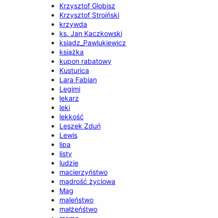
Krzysztof Globisz
Krzysztof Stroiński
krzywda
ks. Jan Kaczkowski
ksiądz_Pawlukiewicz
książka
kupon rabatowy
Kusturica
Lara Fabian
Legimi
lekarz
leki
lekkość
Leszek Zduń
Lewis
lipa
listy
ludzie
macierzyństwo
mądrość życiowa
Mag
maleństwo
małżeńśtwo