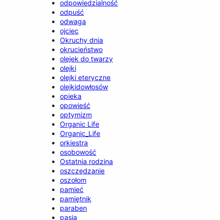
odpowiedzialność
odpuść
odwaga
ojciec
Okruchy dnia
okrucieństwo
olejek do twarzy
olejki
olejki eteryczne
olejkidowłosów
opieka
opowieść
optymizm
Organic Life
Organic_Life
orkiestra
osobowość
Ostatnia rodzina
oszczędzanie
oszołom
pamieć
pamiętnik
paraben
pasja