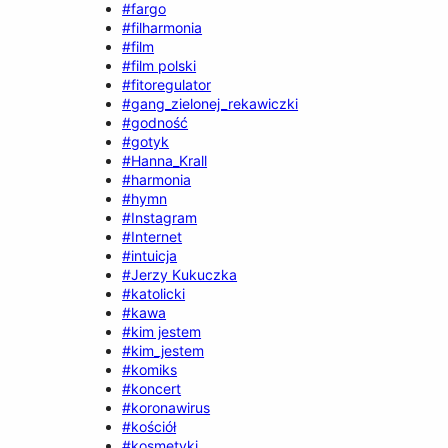
#fargo
#filharmonia
#film
#film polski
#fitoregulator
#gang_zielonej_rekawiczki
#godność
#gotyk
#Hanna_Krall
#harmonia
#hymn
#Instagram
#Internet
#intuicja
#Jerzy Kukuczka
#katolicki
#kawa
#kim jestem
#kim_jestem
#komiks
#koncert
#koronawirus
#kościół
#kosmetyki