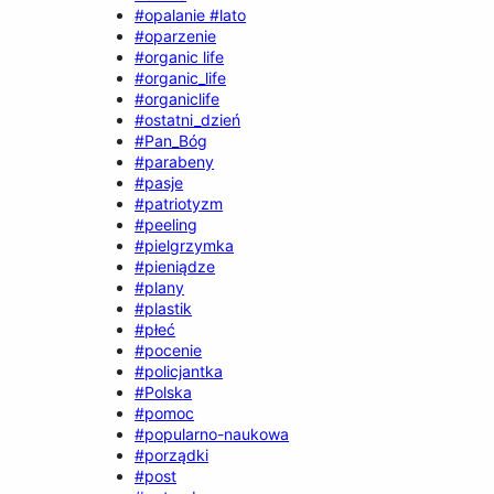
#opalanie #lato
#oparzenie
#organic life
#organic_life
#organiclife
#ostatni_dzień
#Pan_Bóg
#parabeny
#pasje
#patriotyzm
#peeling
#pielgrzymka
#pieniądze
#plany
#plastik
#płeć
#pocenie
#policjantka
#Polska
#pomoc
#popularno-naukowa
#porządki
#post