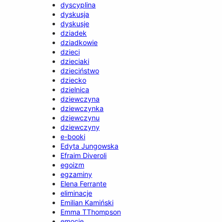
dyscyplina
dyskusja
dyskusje
dziadek
dziadkowie
dzieci
dzieciaki
dzieciństwo
dziecko
dzielnica
dziewczyna
dziewczynka
dziewczynu
dziewczyny
e-booki
Edyta Jungowska
Efraim Diveroli
egoizm
egzaminy
Elena Ferrante
eliminacje
Emilian Kamiński
Emma TThompson
emocje