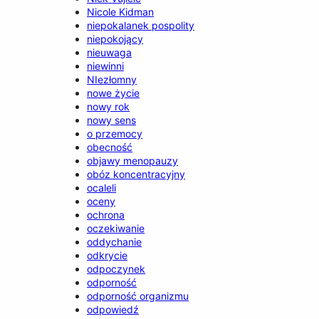
Nicole Kidman
niepokalanek pospolity
niepokojący
nieuwaga
niewinni
NIezłomny
nowe życie
nowy rok
nowy sens
o przemocy
obecność
objawy menopauzy
obóz koncentracyjny
ocaleli
oceny
ochrona
oczekiwanie
oddychanie
odkrycie
odpoczynek
odporność
odporność organizmu
odpowiedź