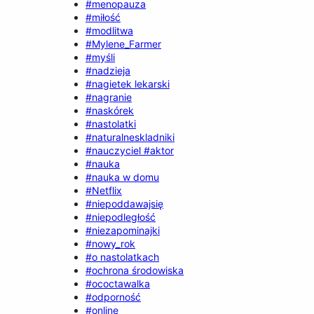
#menopauza
#miłość
#modlitwa
#Mylene_Farmer
#myśli
#nadzieja
#nagietek lekarski
#nagranie
#naskórek
#nastolatki
#naturalneskladniki
#nauczyciel #aktor
#nauka
#nauka w domu
#Netflix
#niepoddawajsię
#niepodległość
#niezapominajki
#nowy_rok
#o nastolatkach
#ochrona środowiska
#ococtawalka
#odporność
#online