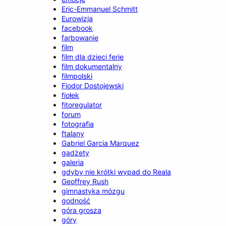
Eric-Emmanuel Schmitt
Eurowizja
facebook
farbowanie
film
film dla dzieci ferie
film dokumentalny
filmpolski
Fiodor Dostojewski
fiołek
fitoregulator
forum
fotografia
ftalany
Gabriel Garcia Marquez
gadżety
galeria
gdyby nie krótki wypad do Reala
Geoffrey Rush
gimnastyka mózgu
godność
góra grosza
góry