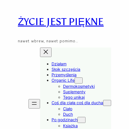
Skip
to
content
ŻYCIE JEST PIĘKNE
nawet wbrew, nawet pomimo…
Działam
Słoik szczęścia
Przemyślenia
Organic Life
Dermokosmetyki
Suplementy
Tego unikaj
Coś dla ciała coś dla ducha
Ciało
Duch
Po godzinach
Książka