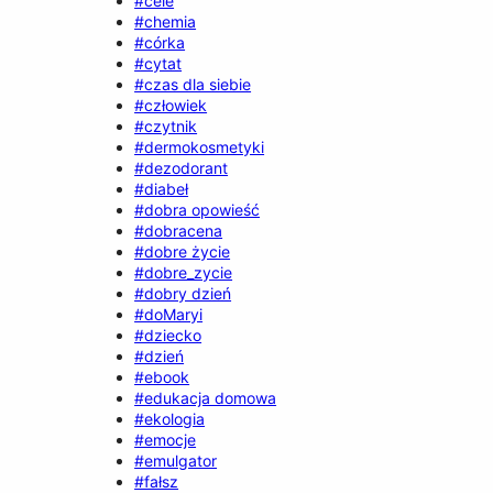
#cele
#chemia
#córka
#cytat
#czas dla siebie
#człowiek
#czytnik
#dermokosmetyki
#dezodorant
#diabeł
#dobra opowieść
#dobracena
#dobre życie
#dobre_zycie
#dobry dzień
#doMaryi
#dziecko
#dzień
#ebook
#edukacja domowa
#ekologia
#emocje
#emulgator
#fałsz