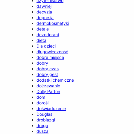
czytelnisctwo
dawniej
decyzja
depresja
dermokosmetyki
detale
dezodorant
dieta
Dla dzieci
długowieczność
dobre miejsce
dobry
dobry czas
dobry gest
dodatki chemiczne
dojrzewanie
Dolly Parton
dom
dorośli
doświadczenie
Douglas
drobiazgi
droga
dusza