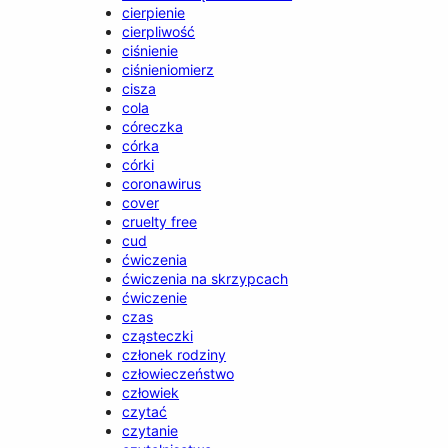
cierpienie
cierpliwość
ciśnienie
ciśnieniomierz
cisza
cola
córeczka
córka
córki
coronawirus
cover
cruelty free
cud
ćwiczenia
ćwiczenia na skrzypcach
ćwiczenie
czas
cząsteczki
członek rodziny
człowieczeństwo
człowiek
czytać
czytanie