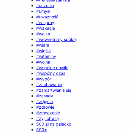
#uczucia
#umysł
#uważność
#w spray
#wakacje
#walka
#wewnętrzny spokój
#wiara
#wigilia
#witaminy
#wojna
#wspólne chwile
#wspólny czas
#wybór
#zachowanie
#zamartwianie się
#zasady
#zdjęcia
#zdrowie
#zmęczenie
#żyj_chwilą
500 zł na dziecko
500+