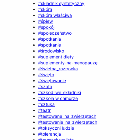
#składnik syntetyczny
#skóra
#skóra właściwa
#śpiew
#spokój
#społeczeństwo
#spotkania
#spotkanie
#środowisko
#suplement diety
#suplementy-na-menopauzę
#świetna_rozrywka
#święto
#świętowanie
#szafa
#szkodliwe_składniki
#szkoła w chmurze
#sztuka
#teatr
#testowane_na_zwierzętach
#testowanie_na_zwierzętach
#toksyczni ludzie
#tolerancja
#transseksualista