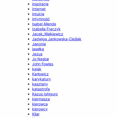
inspiracja
Internet
intuicja
intymność
Isabel Allende
Izabella Frączyk
Jacek_Walkiewicz
Jadwiga Jankowska-Cieślak
Japonia
jasełka
Jezus
Jo Nesbø
John Fowles
kajak
Karłowicz
karykatury
kasztany
katastrofa
Kazuo Ishiguro
kiermasza
kierowca
kierowcy
Kilar