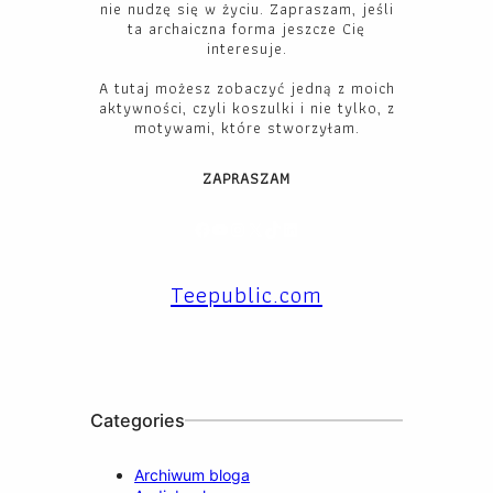
nie nudzę się w życiu. Zapraszam, jeśli
ta archaiczna forma jeszcze Cię
interesuje.
A tutaj możesz zobaczyć jedną z moich
aktywności, czyli koszulki i nie tylko, z
motywami, które stworzyłam.
ZAPRASZAM
Facebook
YouTube
Instagram
X
TikTok
LinkedIn
Teepublic.com
Categories
Archiwum bloga