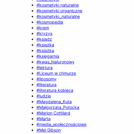
#kosmetyki naturalne
#kosmetyki organiczne
#kosmetyki_naturalne
#kosmopedia
#krem
#kryzys
#ksiądz
#książka
#ksiażka
#księgarnia
#kwas_hialuronowy
#lektura
#Liceum w chmurze
#liposomy
#literatura
#literatura kobieca
#ludzie
#Magdalena_Kuta
#Małgorzata_Potocka
#Marion Cottilard
#Marta
#media_społecznościowe
#Mel Gibson