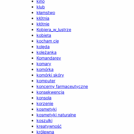
kino
klub
kłamstwo
kłótnia
kłótnie
Kobiera_w_lustrze
kobieta
kocham cię
kolęda
koleżanka
Komandarev
komary
komórka
komórki skóry
komputer
koncerny farmaceutyczne
konsekwencja
konsola
korzenie
kosmetyki
kosmetyki naturalne
koszulki
kreatywność
królewna