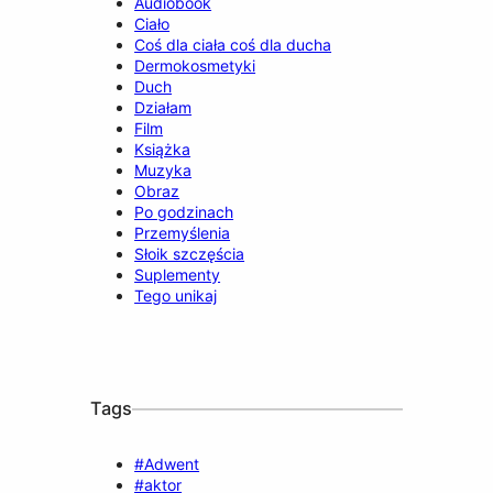
Audiobook
Ciało
Coś dla ciała coś dla ducha
Dermokosmetyki
Duch
Działam
Film
Książka
Muzyka
Obraz
Po godzinach
Przemyślenia
Słoik szczęścia
Suplementy
Tego unikaj
Tags
#Adwent
#aktor