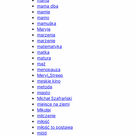
mama
mama dba
mamie
mamo
mamuśka
Maryja
marzenia
marzenie
matematyka
matka
matura
mąż
menopauza
Meryl_Streep
męskie kino
metoda
miasto
Michał Szafrański
miejsce na ziemi
Mikołaj
milczenie
miłość
miłość to postawa
miód