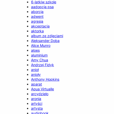
6-latkiw szkole
aadopcja psa
aborcja
adwent
agresja
akceptacja
aktorka
album ze zdjeciami
Aleksander Doba
Alice Munro
aloes
aluminium
Amy Chua
Andrzej Fidyk
anioł
anioły
Anthony Hopkins
aparat
Aqua Virtualle
arcydzieło
aronia
artyści
artysta
audiobook