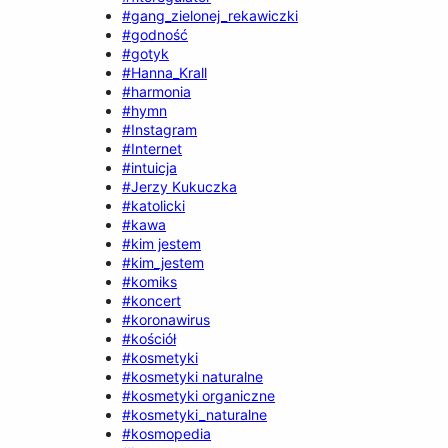
#gang_zielonej_rekawiczki
#godność
#gotyk
#Hanna_Krall
#harmonia
#hymn
#Instagram
#Internet
#intuicja
#Jerzy Kukuczka
#katolicki
#kawa
#kim jestem
#kim_jestem
#komiks
#koncert
#koronawirus
#kościół
#kosmetyki
#kosmetyki naturalne
#kosmetyki organiczne
#kosmetyki_naturalne
#kosmopedia