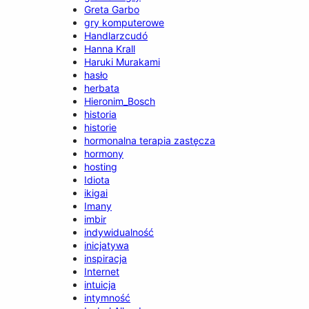
Greta Garbo
gry komputerowe
Handlarzcudó
Hanna Krall
Haruki Murakami
hasło
herbata
Hieronim_Bosch
historia
historie
hormonalna terapia zastęcza
hormony
hosting
Idiota
ikigai
Imany
imbir
indywidualność
inicjatywa
inspiracja
Internet
intuicja
intymność