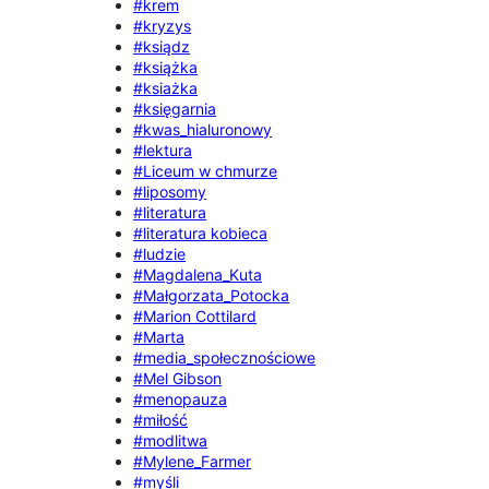
#krem
#kryzys
#ksiądz
#książka
#ksiażka
#księgarnia
#kwas_hialuronowy
#lektura
#Liceum w chmurze
#liposomy
#literatura
#literatura kobieca
#ludzie
#Magdalena_Kuta
#Małgorzata_Potocka
#Marion Cottilard
#Marta
#media_społecznościowe
#Mel Gibson
#menopauza
#miłość
#modlitwa
#Mylene_Farmer
#myśli