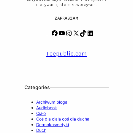
motywami, które stworzyłam.
ZAPRASZAM
F
Y
I
X
T
L
a
o
n
i
i
c
u
s
k
n
Teepublic.com
e
T
t
T
k
b
u
a
o
e
o
b
g
k
d
o
e
r
I
k
a
n
m
Categories
Archiwum bloga
Audiobook
Ciało
Coś dla ciała coś dla ducha
Dermokosmetyki
Duch