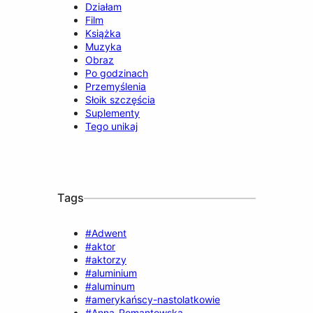
Działam
Film
Książka
Muzyka
Obraz
Po godzinach
Przemyślenia
Słoik szczęścia
Suplementy
Tego unikaj
Tags
#Adwent
#aktor
#aktorzy
#aluminium
#aluminum
#amerykańscy-nastolatkowie
#Anna_Romantowska