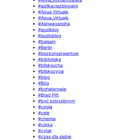
#aplikacjazblogami
#Aqua Virtuale
#Aqua_Virtuale
#Ashwagandha
#audiblog
#audioblog
#balsam
#Berlin
#bezkonserwantow
#biblioteka
#bliskoucha
#bliskozycia
#blog
#Bóg
#bohaterowie
#Brad Pitt
#być potrzebnym
#cegła
#cele
#chemia
#córka
#cytat
#czas dla siebie