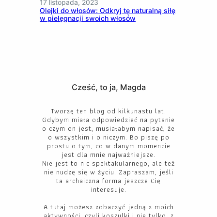
17 listopada, 2023
Olejki do włosów: Odkryj tę naturalną siłę
w pielęgnacji swoich włosów
Cześć, to ja, Magda
Tworzę ten blog od kilkunastu lat.
Gdybym miała odpowiedzieć na pytanie
o czym on jest, musiałabym napisać, że
o wszystkim i o niczym. Bo piszę po
prostu o tym, co w danym momencie
jest dla mnie najważniejsze.
Nie jest to nic spektakularnego, ale też
nie nudzę się w życiu. Zapraszam, jeśli
ta archaiczna forma jeszcze Cię
interesuje.
A tutaj możesz zobaczyć jedną z moich
aktywności, czyli koszulki i nie tylko, z