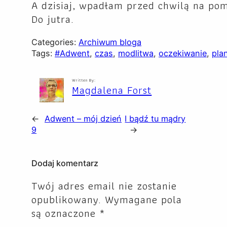
A dzisiaj, wpadłam przed chwilą na pom
Do jutra.
Categories:
Archiwum bloga
Tags:
#Adwent
, 
czas
, 
modlitwa
, 
oczekiwanie
, 
pla
Written By:
Magdalena Forst
←
Adwent – mój dzień
I bądź tu mądry
9
→
Dodaj komentarz
Twój adres email nie zostanie
opublikowany.
Wymagane pola
są oznaczone
*