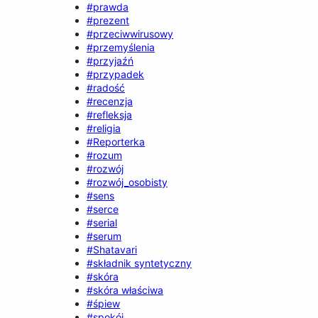
#prawda
#prezent
#przeciwwirusowy
#przemyślenia
#przyjaźń
#przypadek
#radość
#recenzja
#refleksja
#religia
#Reporterka
#rozum
#rozwój
#rozwój_osobisty
#sens
#serce
#serial
#serum
#Shatavari
#składnik syntetyczny
#skóra
#skóra właściwa
#śpiew
#spokój