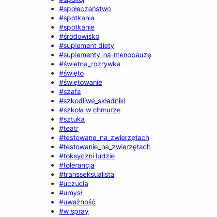
#społeczeństwo
#spotkania
#spotkanie
#środowisko
#suplement diety
#suplementy-na-menopauzę
#świetna_rozrywka
#święto
#świętowanie
#szafa
#szkodliwe_składniki
#szkoła w chmurze
#sztuka
#teatr
#testowane_na_zwierzętach
#testowanie_na_zwierzętach
#toksyczni ludzie
#tolerancja
#transseksualista
#uczucia
#umysł
#uważność
#w spray