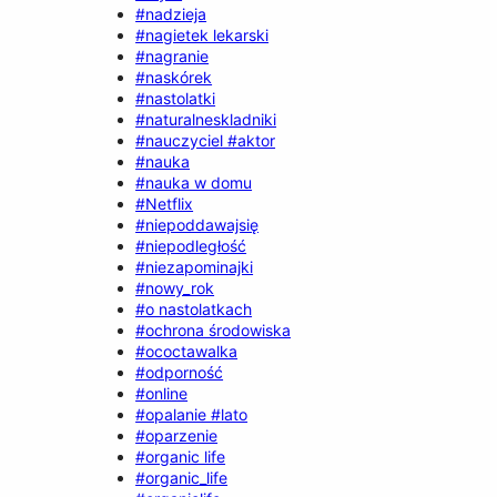
#nadzieja
#nagietek lekarski
#nagranie
#naskórek
#nastolatki
#naturalneskladniki
#nauczyciel #aktor
#nauka
#nauka w domu
#Netflix
#niepoddawajsię
#niepodległość
#niezapominajki
#nowy_rok
#o nastolatkach
#ochrona środowiska
#ococtawalka
#odporność
#online
#opalanie #lato
#oparzenie
#organic life
#organic_life