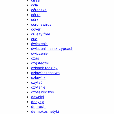
cisza
cola
córeczka
córka
córki
coronawirus
cover
cruelty free
cud
ćwiczenia
ćwiczenia na skrzypcach
ćwiczenie
czas
cząsteczki
członek rodziny
człowieczeństwo
człowiek
czytać
czytanie
czytelnisctwo
dawniej
decyzja
depresja
dermokosmetyki