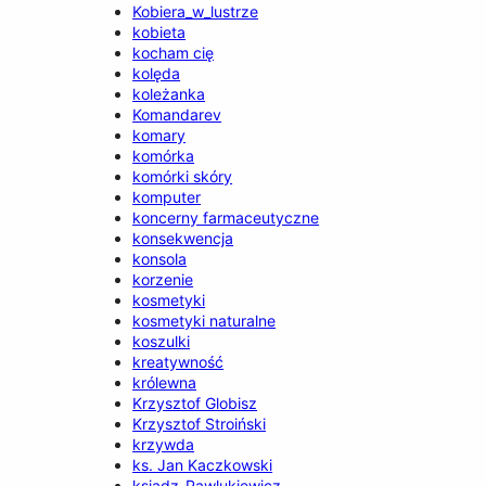
Kobiera_w_lustrze
kobieta
kocham cię
kolęda
koleżanka
Komandarev
komary
komórka
komórki skóry
komputer
koncerny farmaceutyczne
konsekwencja
konsola
korzenie
kosmetyki
kosmetyki naturalne
koszulki
kreatywność
królewna
Krzysztof Globisz
Krzysztof Stroiński
krzywda
ks. Jan Kaczkowski
ksiądz_Pawlukiewicz