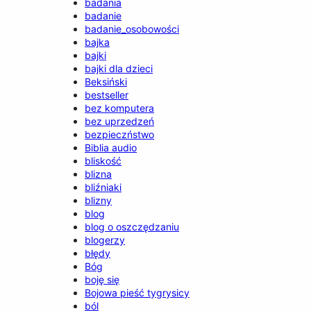
badania
badanie
badanie_osobowości
bajka
bajki
bajki dla dzieci
Beksiński
bestseller
bez komputera
bez uprzedzeń
bezpieczństwo
Biblia audio
bliskość
blizna
bliźniaki
blizny
blog
blog o oszczędzaniu
blogerzy
błędy
Bóg
boję się
Bojowa pieść tygrysicy
ból