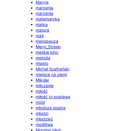
Maryja
marzenia
marzenie
matematyka
matka
matura
mąż
menopauza
Meryl_Streep
męskie kino
metoda
miasto
Michał Szafrański
miejsce na ziemi
Mikołaj
milczenie
miłość
miłość to postawa
miód
młodsza siostra
młodzi
młodzież
modlitwa
Monster High