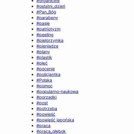
#organiclife
#ostatni_dzień
#Pan_Bóg
#parabeny
#pasje
#patriotyzm
#peeling
#pielgrzymka
#pieniądze
#plany
#plastik
#płeć
#pocenie
#policjantka
#Polska
#pomoc
#popularno-naukowa
#porządki
#post
#potrzeba
#powieść
#powieść japońska
#praca
#praca_głębok