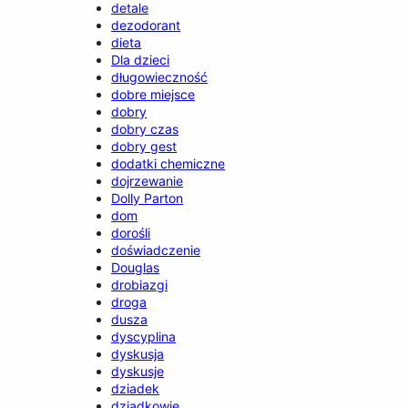
detale
dezodorant
dieta
Dla dzieci
długowieczność
dobre miejsce
dobry
dobry czas
dobry gest
dodatki chemiczne
dojrzewanie
Dolly Parton
dom
dorośli
doświadczenie
Douglas
drobiazgi
droga
dusza
dyscyplina
dyskusja
dyskusje
dziadek
dziadkowie