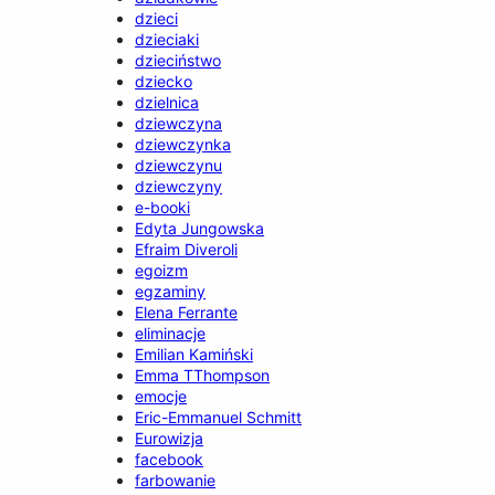
dzieci
dzieciaki
dzieciństwo
dziecko
dzielnica
dziewczyna
dziewczynka
dziewczynu
dziewczyny
e-booki
Edyta Jungowska
Efraim Diveroli
egoizm
egzaminy
Elena Ferrante
eliminacje
Emilian Kamiński
Emma TThompson
emocje
Eric-Emmanuel Schmitt
Eurowizja
facebook
farbowanie