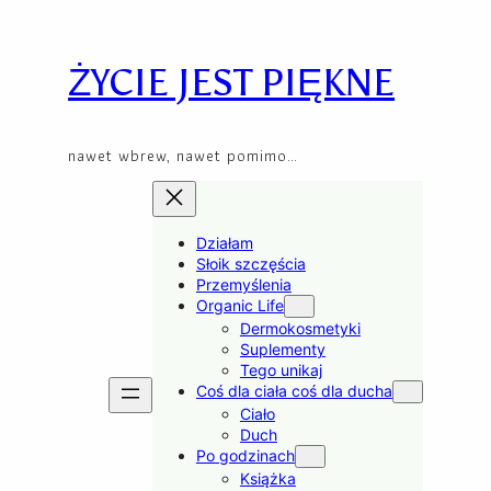
Przejdź
Skip
do
to
treści
content
ŻYCIE JEST PIĘKNE
nawet wbrew, nawet pomimo…
Działam
Słoik szczęścia
Przemyślenia
Organic Life
Dermokosmetyki
Suplementy
Tego unikaj
Coś dla ciała coś dla ducha
Ciało
Duch
Po godzinach
Książka