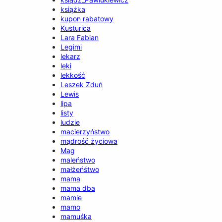
książka
kupon rabatowy
Kusturica
Lara Fabian
Legimi
lekarz
leki
lekkość
Leszek Zduń
Lewis
lipa
listy
ludzie
macierzyństwo
mądrość życiowa
Mag
maleństwo
małżeńśtwo
mama
mama dba
mamie
mamo
mamuśka