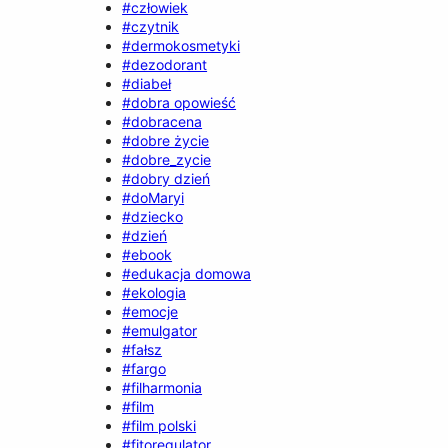
#człowiek
#czytnik
#dermokosmetyki
#dezodorant
#diabeł
#dobra opowieść
#dobracena
#dobre życie
#dobre_zycie
#dobry dzień
#doMaryi
#dziecko
#dzień
#ebook
#edukacja domowa
#ekologia
#emocje
#emulgator
#fałsz
#fargo
#filharmonia
#film
#film polski
#fitoregulator