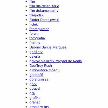
film
film dla dzieci ferie
film dokumentalny
filmpolski
Fiodor Dostojewski
fiołek
fitoregulator
forum
fotografia
ftalany
Gabriel Garcia Marquez
gadżety
galeria
gdyby nie krótki wypad do Reala
Geoffrey Rush
gimnastyka mózgu
godność
góra grosza
góry
gospel
gra
grafika
granat
granie w gry