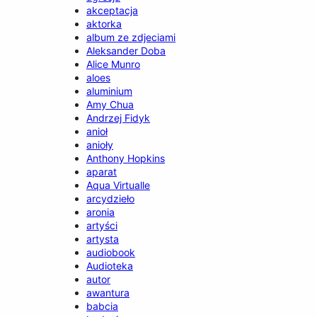
akceptacja
aktorka
album ze zdjeciami
Aleksander Doba
Alice Munro
aloes
aluminium
Amy Chua
Andrzej Fidyk
anioł
anioły
Anthony Hopkins
aparat
Aqua Virtualle
arcydzieło
aronia
artyści
artysta
audiobook
Audioteka
autor
awantura
babcia