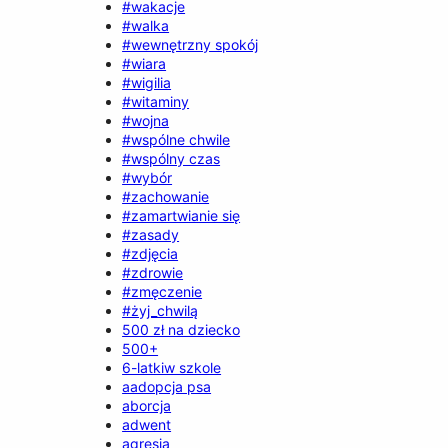
#wakacje
#walka
#wewnętrzny spokój
#wiara
#wigilia
#witaminy
#wojna
#wspólne chwile
#wspólny czas
#wybór
#zachowanie
#zamartwianie się
#zasady
#zdjęcia
#zdrowie
#zmęczenie
#żyj_chwilą
500 zł na dziecko
500+
6-latkiw szkole
aadopcja psa
aborcja
adwent
agresja