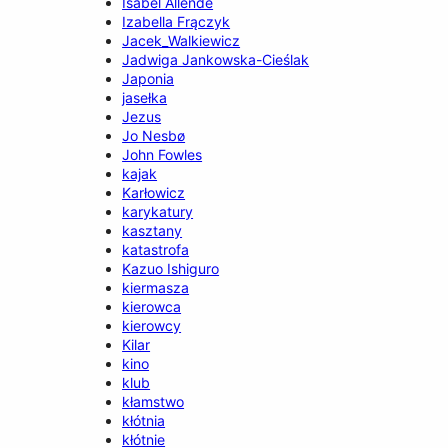
Isabel Allende
Izabella Frączyk
Jacek_Walkiewicz
Jadwiga Jankowska-Cieślak
Japonia
jasełka
Jezus
Jo Nesbø
John Fowles
kajak
Karłowicz
karykatury
kasztany
katastrofa
Kazuo Ishiguro
kiermasza
kierowca
kierowcy
Kilar
kino
klub
kłamstwo
kłótnia
kłótnie