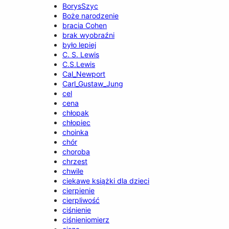
BorysSzyc
Boże narodzenie
bracia Cohen
brak wyobraźni
było lepiej
C. S. Lewis
C.S.Lewis
Cal_Newport
Carl_Gustaw_Jung
cel
cena
chłopak
chłopiec
choinka
chór
choroba
chrzest
chwile
ciekawe książki dla dzieci
cierpienie
cierpliwość
ciśnienie
ciśnieniomierz