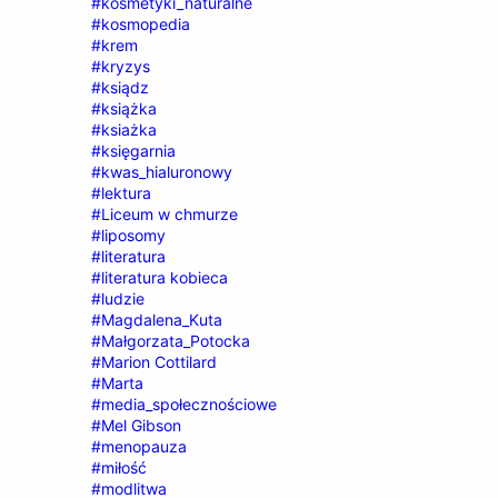
#kosmetyki_naturalne
#kosmopedia
#krem
#kryzys
#ksiądz
#książka
#ksiażka
#księgarnia
#kwas_hialuronowy
#lektura
#Liceum w chmurze
#liposomy
#literatura
#literatura kobieca
#ludzie
#Magdalena_Kuta
#Małgorzata_Potocka
#Marion Cottilard
#Marta
#media_społecznościowe
#Mel Gibson
#menopauza
#miłość
#modlitwa