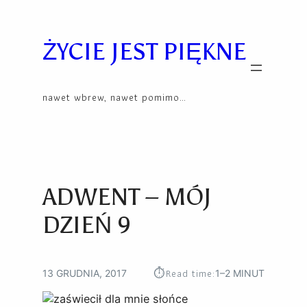
Przejdź
Skip
do
to
treści
content
ŻYCIE JEST PIĘKNE
nawet wbrew, nawet pomimo…
ADWENT – MÓJ
DZIEŃ 9
⏱︎
Read time:
13 GRUDNIA, 2017
1–2 MINUT