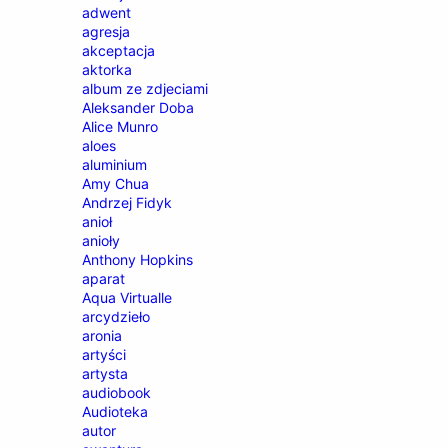
adwent
agresja
akceptacja
aktorka
album ze zdjeciami
Aleksander Doba
Alice Munro
aloes
aluminium
Amy Chua
Andrzej Fidyk
anioł
anioły
Anthony Hopkins
aparat
Aqua Virtualle
arcydzieło
aronia
artyści
artysta
audiobook
Audioteka
autor