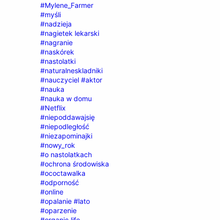
#Mylene_Farmer
#myśli
#nadzieja
#nagietek lekarski
#nagranie
#naskórek
#nastolatki
#naturalneskladniki
#nauczyciel #aktor
#nauka
#nauka w domu
#Netflix
#niepoddawajsię
#niepodległość
#niezapominajki
#nowy_rok
#o nastolatkach
#ochrona środowiska
#ococtawalka
#odporność
#online
#opalanie #lato
#oparzenie
#organic life