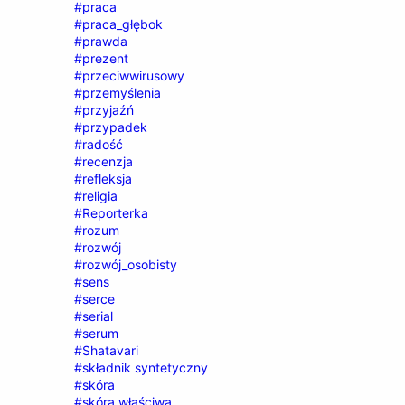
#praca
#praca_głębok
#prawda
#prezent
#przeciwwirusowy
#przemyślenia
#przyjaźń
#przypadek
#radość
#recenzja
#refleksja
#religia
#Reporterka
#rozum
#rozwój
#rozwój_osobisty
#sens
#serce
#serial
#serum
#Shatavari
#składnik syntetyczny
#skóra
#skóra właściwa