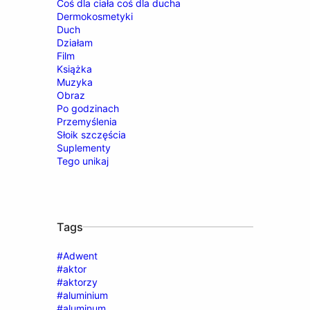
Coś dla ciała coś dla ducha
Dermokosmetyki
Duch
Działam
Film
Książka
Muzyka
Obraz
Po godzinach
Przemyślenia
Słoik szczęścia
Suplementy
Tego unikaj
Tags
#Adwent
#aktor
#aktorzy
#aluminium
#aluminum