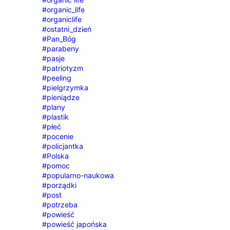
#organic_life
#organiclife
#ostatni_dzień
#Pan_Bóg
#parabeny
#pasje
#patriotyzm
#peeling
#pielgrzymka
#pieniądze
#plany
#plastik
#płeć
#pocenie
#policjantka
#Polska
#pomoc
#popularno-naukowa
#porządki
#post
#potrzeba
#powieść
#powieść japońska