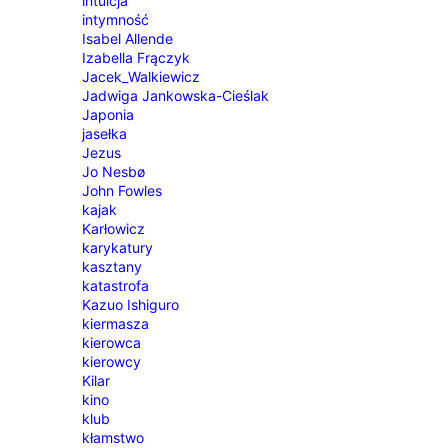
intuicja
intymność
Isabel Allende
Izabella Frączyk
Jacek_Walkiewicz
Jadwiga Jankowska-Cieślak
Japonia
jasełka
Jezus
Jo Nesbø
John Fowles
kajak
Karłowicz
karykatury
kasztany
katastrofa
Kazuo Ishiguro
kiermasza
kierowca
kierowcy
Kilar
kino
klub
kłamstwo