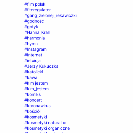
#film polski
#fitoregulator
#gang_zielonej_rekawiczki
#godność
#gotyk
#Hanna_Krall
#harmonia
#hymn
#Instagram
#Internet
#intuicja
#Jerzy Kukuczka
#katolicki
#kawa
#kim jestem
#kim_jestem
#komiks
#koncert
#koronawirus
#kościół
#kosmetyki
#kosmetyki naturalne
#kosmetyki organiczne