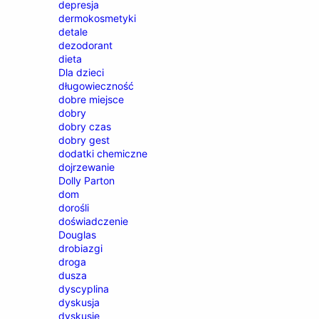
depresja
dermokosmetyki
detale
dezodorant
dieta
Dla dzieci
długowieczność
dobre miejsce
dobry
dobry czas
dobry gest
dodatki chemiczne
dojrzewanie
Dolly Parton
dom
dorośli
doświadczenie
Douglas
drobiazgi
droga
dusza
dyscyplina
dyskusja
dyskusje