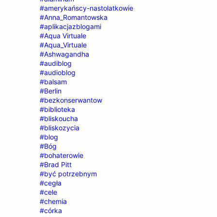
#amerykańscy-nastolatkowie
#Anna_Romantowska
#aplikacjazblogami
#Aqua Virtuale
#Aqua_Virtuale
#Ashwagandha
#audiblog
#audioblog
#balsam
#Berlin
#bezkonserwantow
#biblioteka
#bliskoucha
#bliskozycia
#blog
#Bóg
#bohaterowie
#Brad Pitt
#być potrzebnym
#cegła
#cele
#chemia
#córka