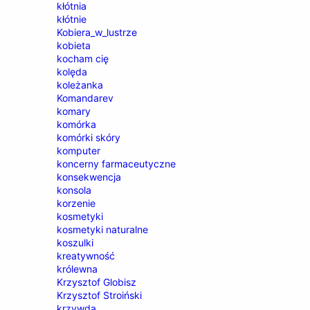
kłótnia
kłótnie
Kobiera_w_lustrze
kobieta
kocham cię
kolęda
koleżanka
Komandarev
komary
komórka
komórki skóry
komputer
koncerny farmaceutyczne
konsekwencja
konsola
korzenie
kosmetyki
kosmetyki naturalne
koszulki
kreatywność
królewna
Krzysztof Globisz
Krzysztof Stroiński
krzywda