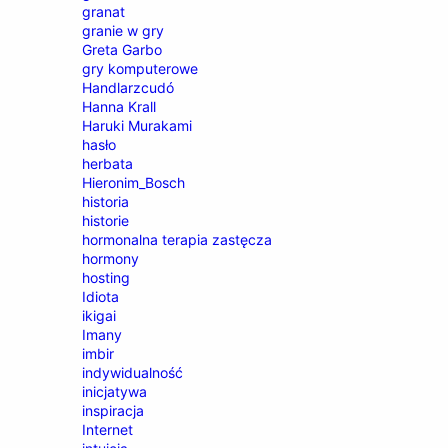
granat
granie w gry
Greta Garbo
gry komputerowe
Handlarzcudó
Hanna Krall
Haruki Murakami
hasło
herbata
Hieronim_Bosch
historia
historie
hormonalna terapia zastęcza
hormony
hosting
Idiota
ikigai
Imany
imbir
indywidualność
inicjatywa
inspiracja
Internet