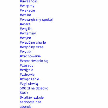
#uważność
#w spray
#wakacje
#walka
#wewnętrzny spokój
#wiara
#wigilia
#witaminy
#wojna
#wspólne chwile
#wspólny czas
#wybór
#zachowanie
#zamartwianie się
#zasady
#zdjęcia
#zdrowie
#zmęczenie
#żyj_chwilą
500 zł na dziecko
500+
6-latkiw szkole
aadopcja psa
aborcja