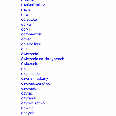
ciśnieniomierz
cisza
cola
córeczka
córka
córki
coronawirus
cover
cruelty free
cud
ćwiczenia
ćwiczenia na skrzypcach
ćwiczenie
czas
cząsteczki
członek rodziny
człowieczeństwo
człowiek
czytać
czytanie
czytelnisctwo
dawniej
decyzja