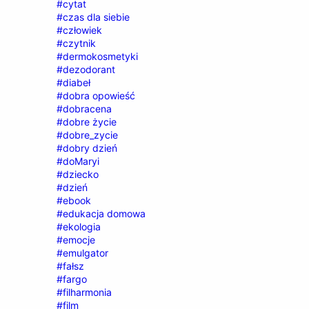
#cytat
#czas dla siebie
#człowiek
#czytnik
#dermokosmetyki
#dezodorant
#diabeł
#dobra opowieść
#dobracena
#dobre życie
#dobre_zycie
#dobry dzień
#doMaryi
#dziecko
#dzień
#ebook
#edukacja domowa
#ekologia
#emocje
#emulgator
#fałsz
#fargo
#filharmonia
#film