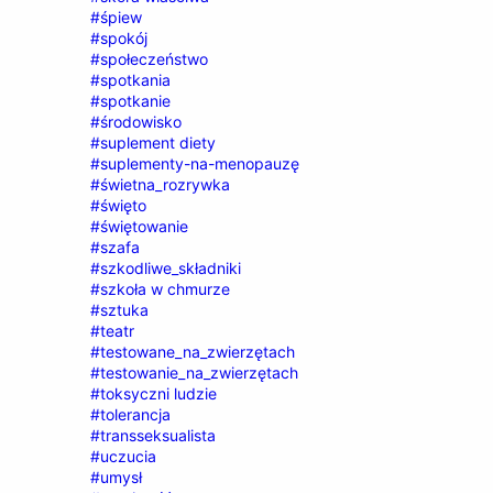
#śpiew
#spokój
#społeczeństwo
#spotkania
#spotkanie
#środowisko
#suplement diety
#suplementy-na-menopauzę
#świetna_rozrywka
#święto
#świętowanie
#szafa
#szkodliwe_składniki
#szkoła w chmurze
#sztuka
#teatr
#testowane_na_zwierzętach
#testowanie_na_zwierzętach
#toksyczni ludzie
#tolerancja
#transseksualista
#uczucia
#umysł