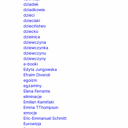
dziadek
dziadkowie
dzieci
dzieciaki
dzieciństwo
dziecko
dzielnica
dziewczyna
dziewczynka
dziewczynu
dziewczyny
e-booki
Edyta Jungowska
Efraim Diveroli
egoizm
egzaminy
Elena Ferrante
eliminacje
Emilian Kamiński
Emma TThompson
emocje
Eric-Emmanuel Schmitt
Eurowizja