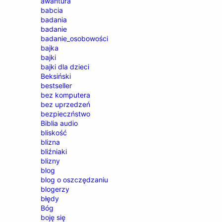
awantura
babcia
badania
badanie
badanie_osobowości
bajka
bajki
bajki dla dzieci
Beksiński
bestseller
bez komputera
bez uprzedzeń
bezpieczństwo
Biblia audio
bliskość
blizna
bliźniaki
blizny
blog
blog o oszczędzaniu
blogerzy
błędy
Bóg
boję się