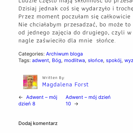
Ludzie często mają skłonność do przesa
Dzisiaj jednak coś się wydarzyło i troch
Przez moment poczułam się całkowicie b
Nie chciałabym przesadzać, bo może to 
od jednego zajęcia do drugiego, czyli
nagle zaświeciło dla mnie słońce.
Categories:
Archiwum bloga
Tags:
adwent
, 
Bóg
, 
modlitwa
, 
słońce
, 
spokój
, 
wyz
Written By:
Magdalena Forst
←
Adwent – mój
Adwent – mój dzień
dzień 8
10
→
Dodaj komentarz