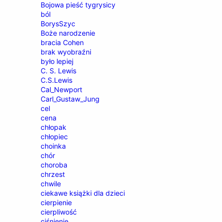
Bojowa pieść tygrysicy
ból
BorysSzyc
Boże narodzenie
bracia Cohen
brak wyobraźni
było lepiej
C. S. Lewis
C.S.Lewis
Cal_Newport
Carl_Gustaw_Jung
cel
cena
chłopak
chłopiec
choinka
chór
choroba
chrzest
chwile
ciekawe książki dla dzieci
cierpienie
cierpliwość
ciśnienie