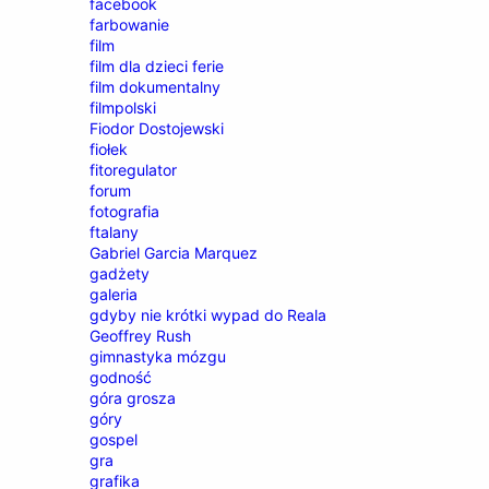
facebook
farbowanie
film
film dla dzieci ferie
film dokumentalny
filmpolski
Fiodor Dostojewski
fiołek
fitoregulator
forum
fotografia
ftalany
Gabriel Garcia Marquez
gadżety
galeria
gdyby nie krótki wypad do Reala
Geoffrey Rush
gimnastyka mózgu
godność
góra grosza
góry
gospel
gra
grafika