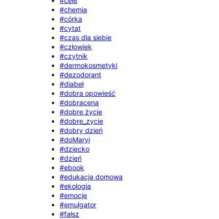
#cele
#chemia
#córka
#cytat
#czas dla siebie
#człowiek
#czytnik
#dermokosmetyki
#dezodorant
#diabeł
#dobra opowieść
#dobracena
#dobre życie
#dobre_zycie
#dobry dzień
#doMaryi
#dziecko
#dzień
#ebook
#edukacja domowa
#ekologia
#emocje
#emulgator
#fałsz