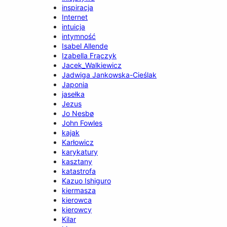
inspiracja
Internet
intuicja
intymność
Isabel Allende
Izabella Frączyk
Jacek_Walkiewicz
Jadwiga Jankowska-Cieślak
Japonia
jasełka
Jezus
Jo Nesbø
John Fowles
kajak
Karłowicz
karykatury
kasztany
katastrofa
Kazuo Ishiguro
kiermasza
kierowca
kierowcy
Kilar