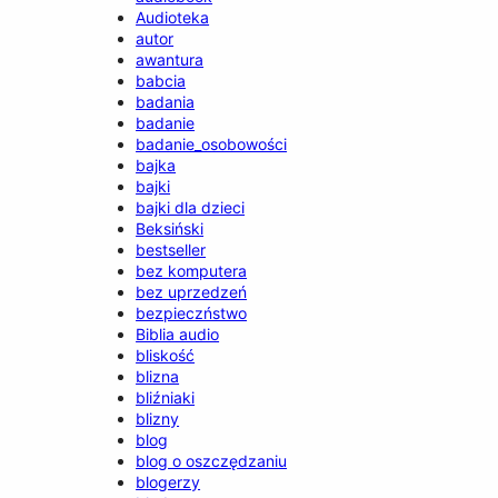
Audioteka
autor
awantura
babcia
badania
badanie
badanie_osobowości
bajka
bajki
bajki dla dzieci
Beksiński
bestseller
bez komputera
bez uprzedzeń
bezpieczństwo
Biblia audio
bliskość
blizna
bliźniaki
blizny
blog
blog o oszczędzaniu
blogerzy