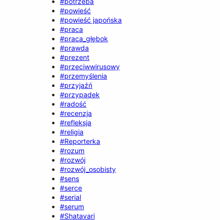
#potrzeba
#powieść
#powieść japońska
#praca
#praca_głębok
#prawda
#prezent
#przeciwwirusowy
#przemyślenia
#przyjaźń
#przypadek
#radość
#recenzja
#refleksja
#religia
#Reporterka
#rozum
#rozwój
#rozwój_osobisty
#sens
#serce
#serial
#serum
#Shatavari