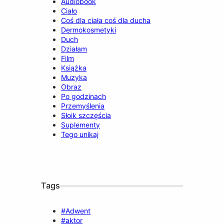
Audiobook
Ciało
Coś dla ciała coś dla ducha
Dermokosmetyki
Duch
Działam
Film
Książka
Muzyka
Obraz
Po godzinach
Przemyślenia
Słoik szczęścia
Suplementy
Tego unikaj
Tags
#Adwent
#aktor