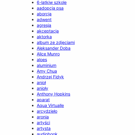
6-latkiw szkole
aadopcja psa
aborcja
adwent
agresja
akceptacja
aktorka
album ze zdjeciami
Aleksander Doba
Alice Munro
aloes
aluminium
Amy Chua
Andrzej Fidyk
anioł
anioły
Anthony Hopkins
aparat
Aqua Virtualle
arcydzieło
aronia
artyści
artysta
audiobook