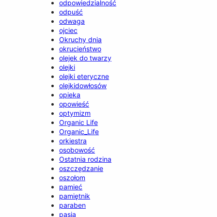
odpowiedzialność
odpuść
odwaga
ojciec
Okruchy dnia
okrucieństwo
olejek do twarzy
olejki
olejki eteryczne
olejkidowłosów
opieka
opowieść
optymizm
Organic Life
Organic_Life
orkiestra
osobowość
Ostatnia rodzina
oszczędzanie
oszołom
pamieć
pamiętnik
paraben
pasja