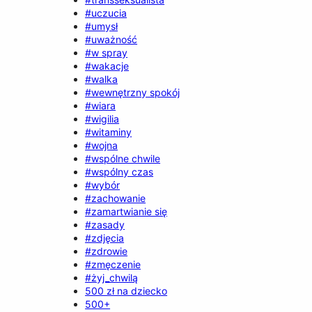
#uczucia
#umysł
#uważność
#w spray
#wakacje
#walka
#wewnętrzny spokój
#wiara
#wigilia
#witaminy
#wojna
#wspólne chwile
#wspólny czas
#wybór
#zachowanie
#zamartwianie się
#zasady
#zdjęcia
#zdrowie
#zmęczenie
#żyj_chwilą
500 zł na dziecko
500+