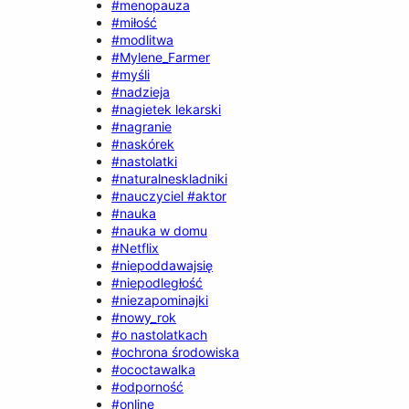
#menopauza
#miłość
#modlitwa
#Mylene_Farmer
#myśli
#nadzieja
#nagietek lekarski
#nagranie
#naskórek
#nastolatki
#naturalneskladniki
#nauczyciel #aktor
#nauka
#nauka w domu
#Netflix
#niepoddawajsię
#niepodległość
#niezapominajki
#nowy_rok
#o nastolatkach
#ochrona środowiska
#ococtawalka
#odporność
#online