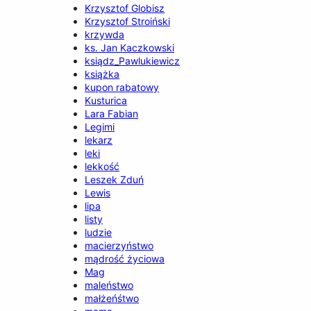
Krzysztof Globisz
Krzysztof Stroiński
krzywda
ks. Jan Kaczkowski
ksiądz_Pawlukiewicz
książka
kupon rabatowy
Kusturica
Lara Fabian
Legimi
lekarz
leki
lekkość
Leszek Zduń
Lewis
lipa
listy
ludzie
macierzyństwo
mądrość życiowa
Mag
maleństwo
małżeńśtwo