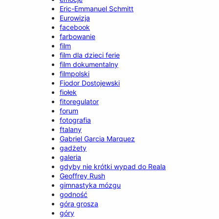
Eric-Emmanuel Schmitt
Eurowizja
facebook
farbowanie
film
film dla dzieci ferie
film dokumentalny
filmpolski
Fiodor Dostojewski
fiołek
fitoregulator
forum
fotografia
ftalany
Gabriel Garcia Marquez
gadżety
galeria
gdyby nie krótki wypad do Reala
Geoffrey Rush
gimnastyka mózgu
godność
góra grosza
góry