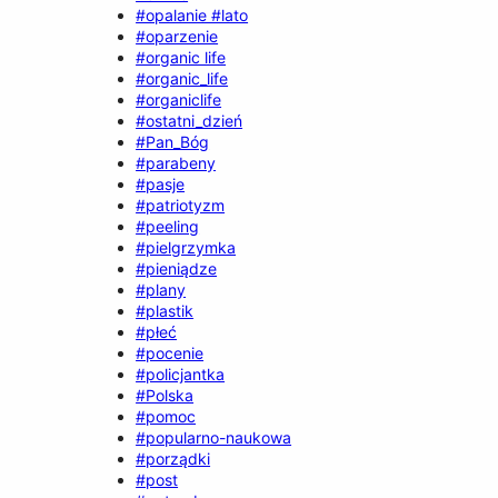
#opalanie #lato
#oparzenie
#organic life
#organic_life
#organiclife
#ostatni_dzień
#Pan_Bóg
#parabeny
#pasje
#patriotyzm
#peeling
#pielgrzymka
#pieniądze
#plany
#plastik
#płeć
#pocenie
#policjantka
#Polska
#pomoc
#popularno-naukowa
#porządki
#post