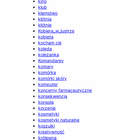
kino
klub
kłamstwo
kłótnia
kłótnie
Kobiera_w_lustrze
kobieta
kocham cię
kolęda
koleżanka
Komandarev
komary
komórka
komórki skóry
komputer
koncerny farmaceutyczne
konsekwencja
konsola
korzenie
kosmetyki
kosmetyki naturalne
koszulki
kreatywność
królewna