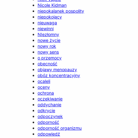
Nicole Kidman
niepokalanek pospolity
niepokojący
nieuwaga
niewinni
NIezłomny
nowe życie
nowy rok
nowy sens
o przemocy
obecność
objawy menopauzy
obóz koncentracyjny
ocaleli
oceny
ochrona
oczekiwanie
oddychanie
odkrycie
odpoczynek
odporność
odporność organizmu
odpowiedź