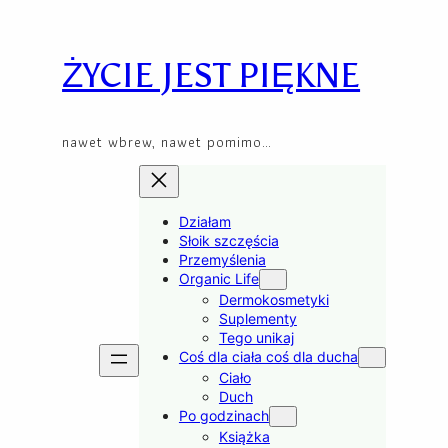
Skip
to
content
ŻYCIE JEST PIĘKNE
nawet wbrew, nawet pomimo…
Działam
Słoik szczęścia
Przemyślenia
Organic Life
Dermokosmetyki
Suplementy
Tego unikaj
Coś dla ciała coś dla ducha
Ciało
Duch
Po godzinach
Książka