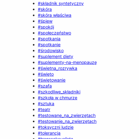
#składnik syntetyczny
#skóra
#skóra właściwa
#śpiew
#spokój
#społeczeństwo
#spotkania
#spotkanie
#środowisko
#suplement diety
#suplementy-na-menopauzę
#świetna_rozrywka
#święto
#świętowanie
#szafa
#szkodliwe_składniki
#szkoła w chmurze
#sztuka
#teatr
#testowane_na_zwierzętach
#testowanie_na_zwierzętach
#toksyczni ludzie
#tolerancja
#transseksualista