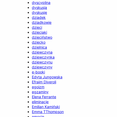
dyscyplina
dyskusja
dyskusje
dziadek
dziadkowie
dzieci
dzieciaki
dzieciństwo
dziecko
dzielnica
dziewczyna
dziewczynka
dziewczynu
dziewczyny
e-booki
Edyta Jungowska
Efraim Diveroli
egoizm
egzaminy
Elena Ferrante
eliminacje
Emilian Kamiński
Emma TThompson
emocje