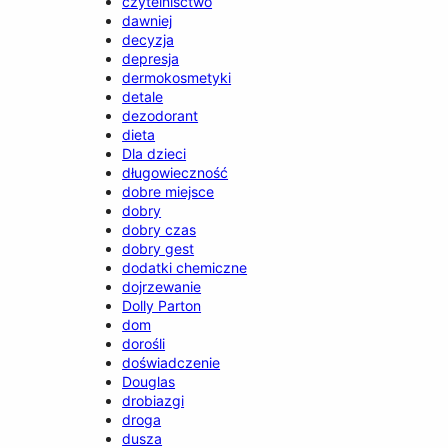
czytelnisctwo
dawniej
decyzja
depresja
dermokosmetyki
detale
dezodorant
dieta
Dla dzieci
długowieczność
dobre miejsce
dobry
dobry czas
dobry gest
dodatki chemiczne
dojrzewanie
Dolly Parton
dom
dorośli
doświadczenie
Douglas
drobiazgi
droga
dusza