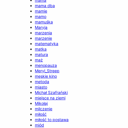
mama
mama dba
mamie
mamo
mamuśka
Maryja
marzenia
marzenie
matematyka
matka
matura
mąż
menopauza
Meryl_Streep
męskie kino
metoda
miasto
Michał Szafrański
miejsce na ziemi
Mikołaj
milczenie
miłość
miłość to postawa
miód