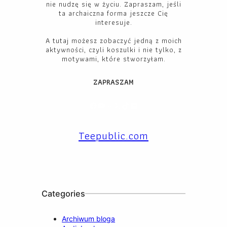
nie nudzę się w życiu. Zapraszam, jeśli
ta archaiczna forma jeszcze Cię
interesuje.
A tutaj możesz zobaczyć jedną z moich
aktywności, czyli koszulki i nie tylko, z
motywami, które stworzyłam.
ZAPRASZAM
Facebook
YouTube
Instagram
X
TikTok
LinkedIn
Teepublic.com
Categories
Archiwum bloga