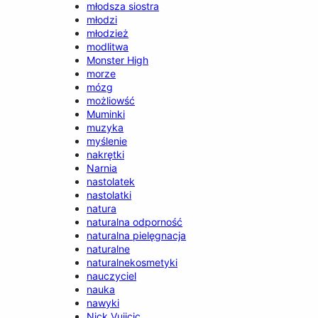
młodsza siostra
młodzi
młodzież
modlitwa
Monster High
morze
mózg
możliowść
Muminki
muzyka
myślenie
nakrętki
Narnia
nastolatek
nastolatki
natura
naturalna odporność
naturalna pielęgnacja
naturalne
naturalnekosmetyki
nauczyciel
nauka
nawyki
Nick Vujicic