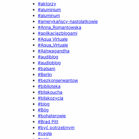
#aktorzy
#aluminium
#aluminum
#amerykańscy-nastolatkowie
#Anna_Romantowska
#aplikacjazblogami
#Aqua Virtuale
#Aqua_Virtuale
#Ashwagandha
#audiblog
#audioblog
#balsam
#Berlin
#bezkonserwantow
#biblioteka
#bliskoucha
#bliskozycia
#blog
#Bóg
#bohaterowie
#Brad Pitt
#być potrzebnym
#cegła