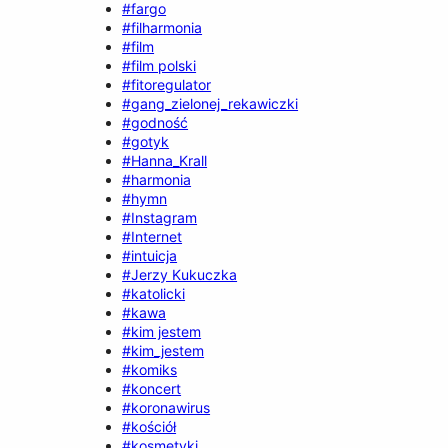
#fargo
#filharmonia
#film
#film polski
#fitoregulator
#gang_zielonej_rekawiczki
#godność
#gotyk
#Hanna_Krall
#harmonia
#hymn
#Instagram
#Internet
#intuicja
#Jerzy Kukuczka
#katolicki
#kawa
#kim jestem
#kim_jestem
#komiks
#koncert
#koronawirus
#kościół
#kosmetyki