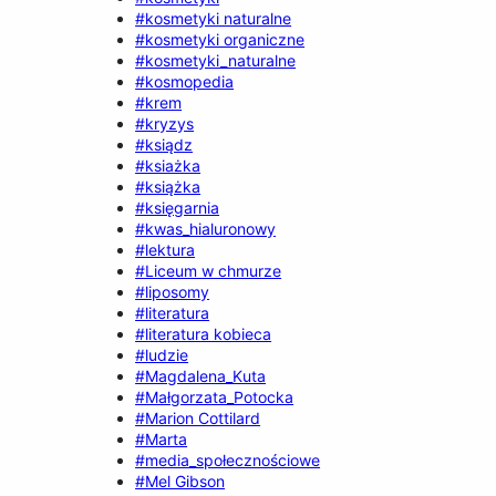
#kosmetyki naturalne
#kosmetyki organiczne
#kosmetyki_naturalne
#kosmopedia
#krem
#kryzys
#ksiądz
#ksiażka
#książka
#księgarnia
#kwas_hialuronowy
#lektura
#Liceum w chmurze
#liposomy
#literatura
#literatura kobieca
#ludzie
#Magdalena_Kuta
#Małgorzata_Potocka
#Marion Cottilard
#Marta
#media_społecznościowe
#Mel Gibson