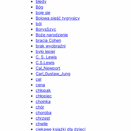
błędy
Bóg
boję się
Bojowa pieść tygrysicy
ból
BorysSzyc
Boże narodzenie
bracia Cohen
brak wyobraźni
było lepiej
C. S. Lewis
C.S.Lewis
Cal_Newport
Carl_Gustaw_Jung
cel
cena
chłopak
chłopiec
choinka
chór
choroba
chrzest
chwile
ciekawe książki dla dzieci