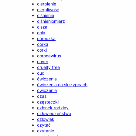
cierpienie
cierpliwość
ciśnienie
ciśnieniomierz
cisza
cola
córeczka
córka
córki
coronawirus
cover
cruelty free
cud
ćwiczenia
ćwiczenia na skrzypcach
ćwiczenie
czas
cząsteczki
członek rodziny
człowieczeństwo
człowiek
czytać
czytanie