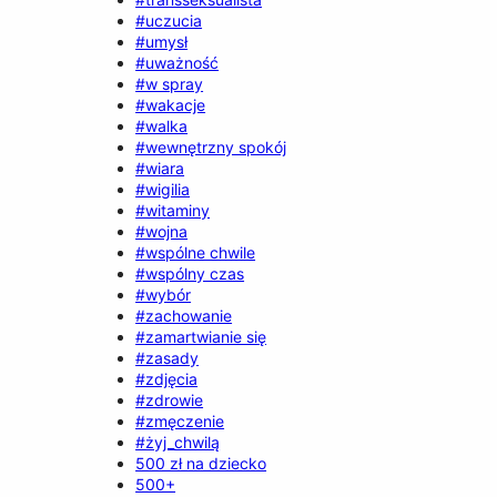
#uczucia
#umysł
#uważność
#w spray
#wakacje
#walka
#wewnętrzny spokój
#wiara
#wigilia
#witaminy
#wojna
#wspólne chwile
#wspólny czas
#wybór
#zachowanie
#zamartwianie się
#zasady
#zdjęcia
#zdrowie
#zmęczenie
#żyj_chwilą
500 zł na dziecko
500+