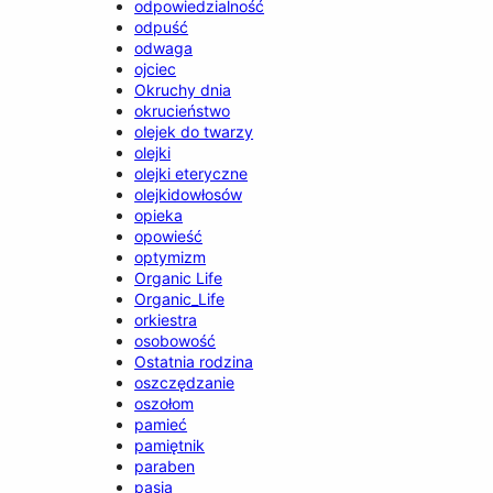
odpowiedzialność
odpuść
odwaga
ojciec
Okruchy dnia
okrucieństwo
olejek do twarzy
olejki
olejki eteryczne
olejkidowłosów
opieka
opowieść
optymizm
Organic Life
Organic_Life
orkiestra
osobowość
Ostatnia rodzina
oszczędzanie
oszołom
pamieć
pamiętnik
paraben
pasja