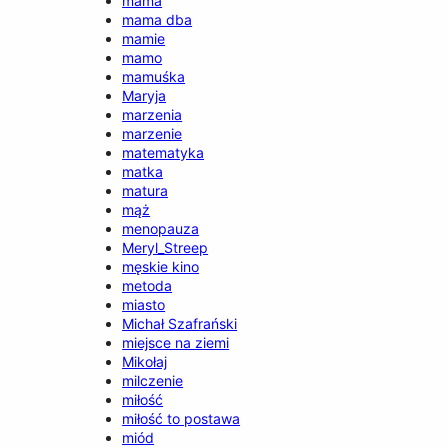
mama
mama dba
mamie
mamo
mamuśka
Maryja
marzenia
marzenie
matematyka
matka
matura
mąż
menopauza
Meryl_Streep
męskie kino
metoda
miasto
Michał Szafrański
miejsce na ziemi
Mikołaj
milczenie
miłość
miłość to postawa
miód