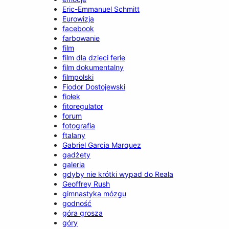
Eric-Emmanuel Schmitt
Eurowizja
facebook
farbowanie
film
film dla dzieci ferie
film dokumentalny
filmpolski
Fiodor Dostojewski
fiołek
fitoregulator
forum
fotografia
ftalany
Gabriel Garcia Marquez
gadżety
galeria
gdyby nie krótki wypad do Reala
Geoffrey Rush
gimnastyka mózgu
godność
góra grosza
góry