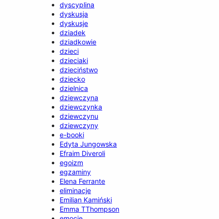
dyscyplina
dyskusja
dyskusje
dziadek
dziadkowie
dzieci
dzieciaki
dzieciństwo
dziecko
dzielnica
dziewczyna
dziewczynka
dziewczynu
dziewczyny
e-booki
Edyta Jungowska
Efraim Diveroli
egoizm
egzaminy
Elena Ferrante
eliminacje
Emilian Kamiński
Emma TThompson
emocje