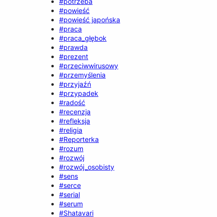
#potrzeba
#powieść
#powieść japońska
#praca
#praca_głębok
#prawda
#prezent
#przeciwwirusowy
#przemyślenia
#przyjaźń
#przypadek
#radość
#recenzja
#refleksja
#religia
#Reporterka
#rozum
#rozwój
#rozwój_osobisty
#sens
#serce
#serial
#serum
#Shatavari