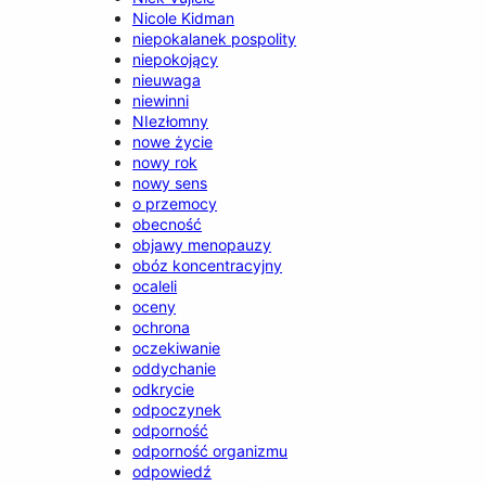
Nicole Kidman
niepokalanek pospolity
niepokojący
nieuwaga
niewinni
NIezłomny
nowe życie
nowy rok
nowy sens
o przemocy
obecność
objawy menopauzy
obóz koncentracyjny
ocaleli
oceny
ochrona
oczekiwanie
oddychanie
odkrycie
odpoczynek
odporność
odporność organizmu
odpowiedź