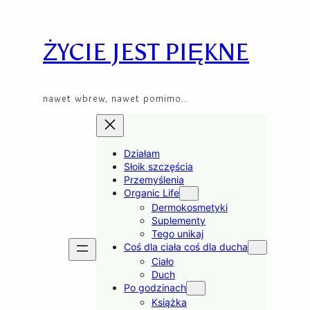
Skip
to
content
ŻYCIE JEST PIĘKNE
nawet wbrew, nawet pomimo…
Działam
Słoik szczęścia
Przemyślenia
Organic Life
Dermokosmetyki
Suplementy
Tego unikaj
Coś dla ciała coś dla ducha
Ciało
Duch
Po godzinach
Książka