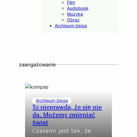
Film
Audiobook
Muzyka
Obraz
Archiwum bloga
zaangażowanie
Archiwum bloga
To nieprawda, że się nie
da. Możemy zmieniać
świat
Czasami jest tak, że