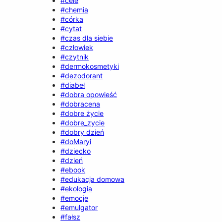
#cele
#chemia
#córka
#cytat
#czas dla siebie
#człowiek
#czytnik
#dermokosmetyki
#dezodorant
#diabeł
#dobra opowieść
#dobracena
#dobre życie
#dobre_zycie
#dobry dzień
#doMaryi
#dziecko
#dzień
#ebook
#edukacja domowa
#ekologia
#emocje
#emulgator
#fałsz