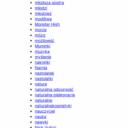
młodsza siostra
młodzi
młodzież
modlitwa
Monster High
morze
mózg
możliowść
Muminki
muzyka
myślenie
nakrętki
Narnia
nastolatek
nastolatki
natura
naturalna odporność
naturalna pielęgnacja
naturalne
naturalnekosmetyki
nauczyciel
nauka
nawyki
Nick Vujicic