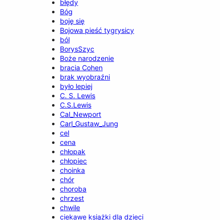
błędy
Bóg
boję się
Bojowa pieść tygrysicy
ból
BorysSzyc
Boże narodzenie
bracia Cohen
brak wyobraźni
było lepiej
C. S. Lewis
C.S.Lewis
Cal_Newport
Carl_Gustaw_Jung
cel
cena
chłopak
chłopiec
choinka
chór
choroba
chrzest
chwile
ciekawe książki dla dzieci