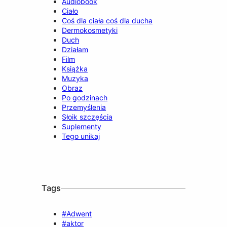
Audiobook
Ciało
Coś dla ciała coś dla ducha
Dermokosmetyki
Duch
Działam
Film
Książka
Muzyka
Obraz
Po godzinach
Przemyślenia
Słoik szczęścia
Suplementy
Tego unikaj
Tags
#Adwent
#aktor