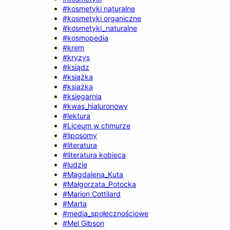
#kosmetyki naturalne
#kosmetyki organiczne
#kosmetyki_naturalne
#kosmopedia
#krem
#kryzys
#ksiądz
#książka
#ksiażka
#księgarnia
#kwas_hialuronowy
#lektura
#Liceum w chmurze
#liposomy
#literatura
#literatura kobieca
#ludzie
#Magdalena_Kuta
#Małgorzata_Potocka
#Marion Cottilard
#Marta
#media_społecznościowe
#Mel Gibson