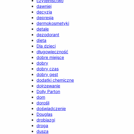
czytelnisctwo
dawniej
decyzja
depresja
dermokosmetyki
detale
dezodorant
dieta
Dla dzieci
długowieczność
dobre miejsce
dobry
dobry czas
dobry gest
dodatki chemiczne
dojrzewanie
Dolly Parton
dom
dorośli
doświadczenie
Douglas
drobiazgi
droga
dusza