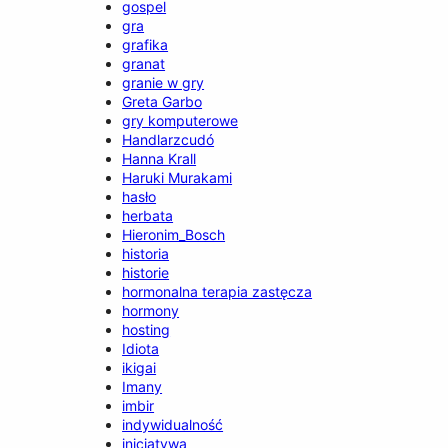
gospel
gra
grafika
granat
granie w gry
Greta Garbo
gry komputerowe
Handlarzcudó
Hanna Krall
Haruki Murakami
hasło
herbata
Hieronim_Bosch
historia
historie
hormonalna terapia zastęcza
hormony
hosting
Idiota
ikigai
Imany
imbir
indywidualność
inicjatywa