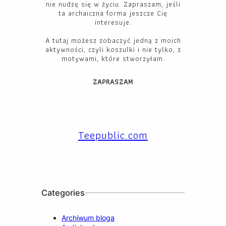
nie nudzę się w życiu. Zapraszam, jeśli
ta archaiczna forma jeszcze Cię
interesuje.
A tutaj możesz zobaczyć jedną z moich
aktywności, czyli koszulki i nie tylko, z
motywami, które stworzyłam.
ZAPRASZAM
Facebook
YouTube
Instagram
X
TikTok
LinkedIn
Teepublic.com
Categories
Archiwum bloga