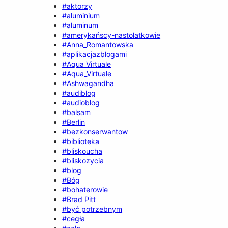
#aktorzy
#aluminium
#aluminum
#amerykańscy-nastolatkowie
#Anna_Romantowska
#aplikacjazblogami
#Aqua Virtuale
#Aqua_Virtuale
#Ashwagandha
#audiblog
#audioblog
#balsam
#Berlin
#bezkonserwantow
#biblioteka
#bliskoucha
#bliskozycia
#blog
#Bóg
#bohaterowie
#Brad Pitt
#być potrzebnym
#cegła