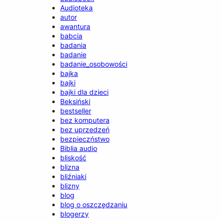
Audioteka
autor
awantura
babcia
badania
badanie
badanie_osobowości
bajka
bajki
bajki dla dzieci
Beksiński
bestseller
bez komputera
bez uprzedzeń
bezpieczństwo
Biblia audio
bliskość
blizna
bliźniaki
blizny
blog
blog o oszczędzaniu
blogerzy