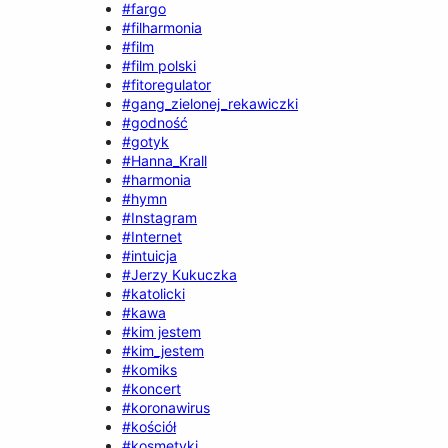
#fargo
#filharmonia
#film
#film polski
#fitoregulator
#gang_zielonej_rekawiczki
#godność
#gotyk
#Hanna_Krall
#harmonia
#hymn
#Instagram
#Internet
#intuicja
#Jerzy Kukuczka
#katolicki
#kawa
#kim jestem
#kim_jestem
#komiks
#koncert
#koronawirus
#kościół
#kosmetyki