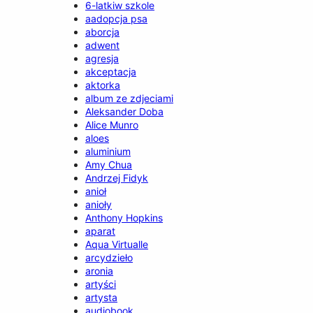
6-latkiw szkole
aadopcja psa
aborcja
adwent
agresja
akceptacja
aktorka
album ze zdjeciami
Aleksander Doba
Alice Munro
aloes
aluminium
Amy Chua
Andrzej Fidyk
anioł
anioły
Anthony Hopkins
aparat
Aqua Virtualle
arcydzieło
aronia
artyści
artysta
audiobook