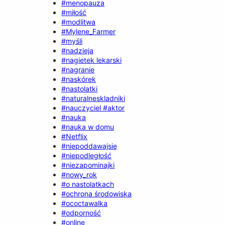
#menopauza
#miłość
#modlitwa
#Mylene_Farmer
#myśli
#nadzieja
#nagietek lekarski
#nagranie
#naskórek
#nastolatki
#naturalneskladniki
#nauczyciel #aktor
#nauka
#nauka w domu
#Netflix
#niepoddawajsię
#niepodległość
#niezapominajki
#nowy_rok
#o nastolatkach
#ochrona środowiska
#ococtawalka
#odporność
#online