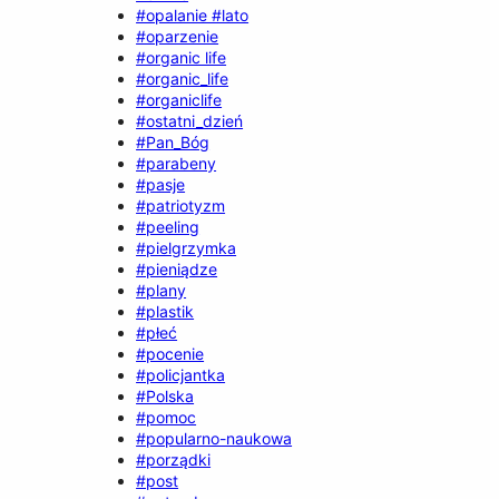
#opalanie #lato
#oparzenie
#organic life
#organic_life
#organiclife
#ostatni_dzień
#Pan_Bóg
#parabeny
#pasje
#patriotyzm
#peeling
#pielgrzymka
#pieniądze
#plany
#plastik
#płeć
#pocenie
#policjantka
#Polska
#pomoc
#popularno-naukowa
#porządki
#post