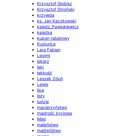
Krzysztof Globisz
Krzysztof Stroiński
krzywda
ks. Jan Kaczkowski
ksiądz_Pawlukiewicz
książka
kupon rabatowy
Kusturica
Lara Fabian
Legimi
lekarz
leki
lekkość
Leszek Zduń
Lewis
lipa
listy
ludzie
macierzyństwo
mądrość życiowa
Mag
maleństwo
małżeńśtwo