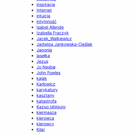
inspiracja
Internet
intuicja
intymność
Isabel Allende
Izabella Frączyk
Jacek_Walkiewicz
Jadwiga Jankowska-Cieślak
Japonia
jasełka
Jezus
Jo Nesbø
John Fowles
kajak
Karłowicz
karykatury
kasztany
katastrofa
Kazuo Ishiguro
kiermasza
kierowca
kierowcy
Kilar