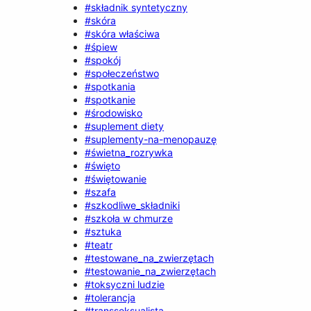
#składnik syntetyczny
#skóra
#skóra właściwa
#śpiew
#spokój
#społeczeństwo
#spotkania
#spotkanie
#środowisko
#suplement diety
#suplementy-na-menopauzę
#świetna_rozrywka
#święto
#świętowanie
#szafa
#szkodliwe_składniki
#szkoła w chmurze
#sztuka
#teatr
#testowane_na_zwierzętach
#testowanie_na_zwierzętach
#toksyczni ludzie
#tolerancja
#transseksualista