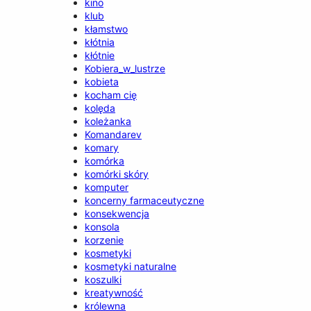
kino
klub
kłamstwo
kłótnia
kłótnie
Kobiera_w_lustrze
kobieta
kocham cię
kolęda
koleżanka
Komandarev
komary
komórka
komórki skóry
komputer
koncerny farmaceutyczne
konsekwencja
konsola
korzenie
kosmetyki
kosmetyki naturalne
koszulki
kreatywność
królewna