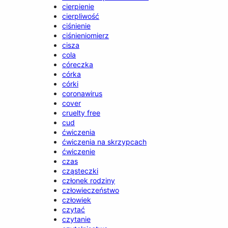
cierpienie
cierpliwość
ciśnienie
ciśnieniomierz
cisza
cola
córeczka
córka
córki
coronawirus
cover
cruelty free
cud
ćwiczenia
ćwiczenia na skrzypcach
ćwiczenie
czas
cząsteczki
członek rodziny
człowieczeństwo
człowiek
czytać
czytanie