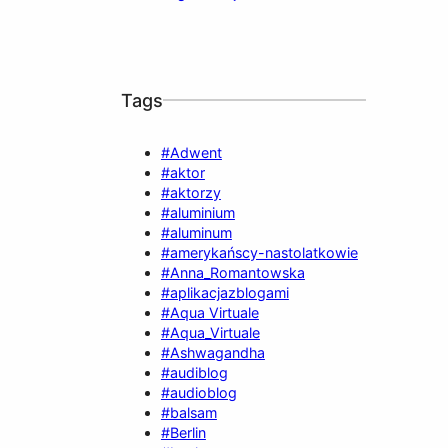
Tags
#Adwent
#aktor
#aktorzy
#aluminium
#aluminum
#amerykańscy-nastolatkowie
#Anna_Romantowska
#aplikacjazblogami
#Aqua Virtuale
#Aqua_Virtuale
#Ashwagandha
#audiblog
#audioblog
#balsam
#Berlin