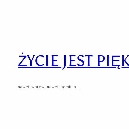
Skip
to
content
ŻYCIE JEST PIĘ
nawet wbrew, nawet pomimo…