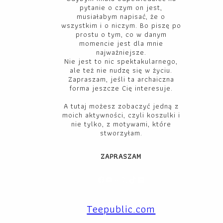
pytanie o czym on jest,
musiałabym napisać, że o
wszystkim i o niczym. Bo piszę po
prostu o tym, co w danym
momencie jest dla mnie
najważniejsze.
Nie jest to nic spektakularnego,
ale też nie nudzę się w życiu.
Zapraszam, jeśli ta archaiczna
forma jeszcze Cię interesuje.
A tutaj możesz zobaczyć jedną z
moich aktywności, czyli koszulki i
nie tylko, z motywami, które
stworzyłam.
ZAPRASZAM
Facebook
YouTube
Instagram
X
TikTok
LinkedIn
Teepublic.com