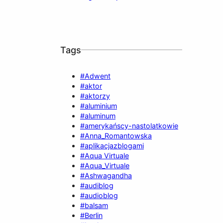
Tags
#Adwent
#aktor
#aktorzy
#aluminium
#aluminum
#amerykańscy-nastolatkowie
#Anna_Romantowska
#aplikacjazblogami
#Aqua Virtuale
#Aqua_Virtuale
#Ashwagandha
#audiblog
#audioblog
#balsam
#Berlin