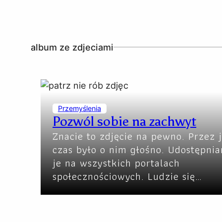
album ze zdjeciami
Przemyślenia
Pozwól sobie na zachwyt
Znacie to zdjęcie na pewno. Przez 
czas było o nim głośno. Udostępnia
je na wszystkich portalach
społecznościowych. Ludzie się…