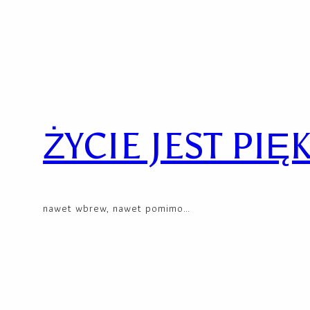
Skip
to
content
ŻYCIE JEST PIĘ
nawet wbrew, nawet pomimo…