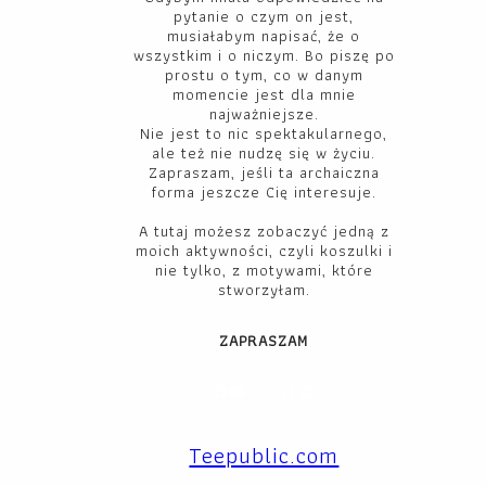
pytanie o czym on jest,
musiałabym napisać, że o
wszystkim i o niczym. Bo piszę po
prostu o tym, co w danym
momencie jest dla mnie
najważniejsze.
Nie jest to nic spektakularnego,
ale też nie nudzę się w życiu.
Zapraszam, jeśli ta archaiczna
forma jeszcze Cię interesuje.
A tutaj możesz zobaczyć jedną z
moich aktywności, czyli koszulki i
nie tylko, z motywami, które
stworzyłam.
ZAPRASZAM
Facebook
YouTube
Instagram
X
TikTok
LinkedIn
Teepublic.com