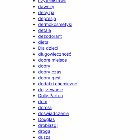
czytelnisctwo
dawniej
decyzja
depresja
dermokosmetyki
detale
dezodorant
dieta
Dla dzieci
długowieczność
dobre miejsce
dobry
dobry czas
dobry gest
dodatki chemiczne
dojrzewanie
Dolly Parton
dom
dorośli
doświadczenie
Douglas
drobiazgi
droga
dusza