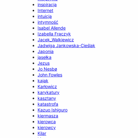
inspiracja
Internet
intuicja
intymność
Isabel Allende
Izabella Frączyk
Jacek_Walkiewicz
Jadwiga Jankowska-Cieślak
Japonia
jasełka
Jezus
Jo Nesbø
John Fowles
kajak
Karłowicz
karykatury
kasztany
katastrofa
Kazuo Ishiguro
kiermasza
kierowca
kierowcy
Kilar