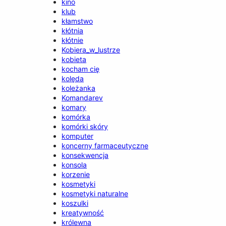
kino
klub
kłamstwo
kłótnia
kłótnie
Kobiera_w_lustrze
kobieta
kocham cię
kolęda
koleżanka
Komandarev
komary
komórka
komórki skóry
komputer
koncerny farmaceutyczne
konsekwencja
konsola
korzenie
kosmetyki
kosmetyki naturalne
koszulki
kreatywność
królewna