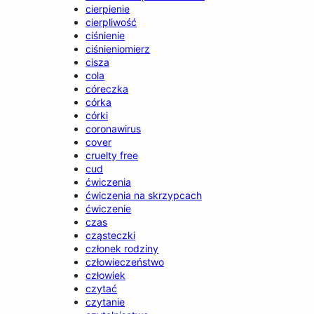
cierpienie
cierpliwość
ciśnienie
ciśnieniomierz
cisza
cola
córeczka
córka
córki
coronawirus
cover
cruelty free
cud
ćwiczenia
ćwiczenia na skrzypcach
ćwiczenie
czas
cząsteczki
członek rodziny
człowieczeństwo
człowiek
czytać
czytanie