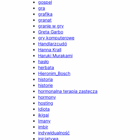
gospel
gra
grafika
granat
granie w gry
Greta Garbo
gry komputerowe
Handlarzcudó
Hanna Krall
Haruki Murakami
hasło
herbata
Hieronim_Bosch
historia
historie
hormonalna terapia zastęcza
hormony
hosting
Idiota
ikigai
Imany
imbir
indywidualność
inicjatywa