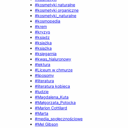
#kosmetyki naturalne
#kosmetyki organiczne
#kosmetyki_naturalne
#kosmopedia
#krem
#kryzys
#ksiądz
#książka
#ksiażka
#księgarnia
#kwas_hialuronowy
#lektura
#Liceum w chmurze
#liposomy
#literatura
#literatura kobieca
#ludzie
#Magdalena_Kuta
#Małgorzata_Potocka
#Marion Cottilard
#Marta
#media_społecznościowe
#Mel Gibson