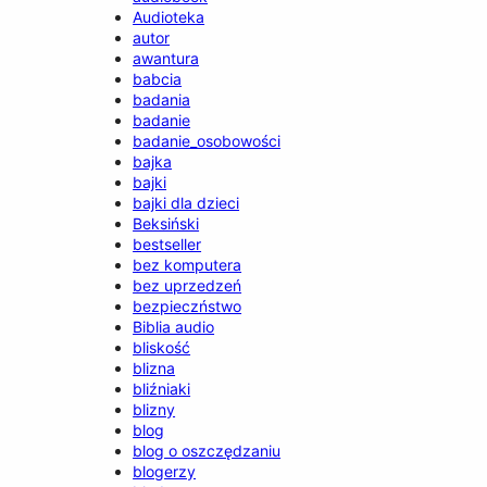
Audioteka
autor
awantura
babcia
badania
badanie
badanie_osobowości
bajka
bajki
bajki dla dzieci
Beksiński
bestseller
bez komputera
bez uprzedzeń
bezpieczństwo
Biblia audio
bliskość
blizna
bliźniaki
blizny
blog
blog o oszczędzaniu
blogerzy