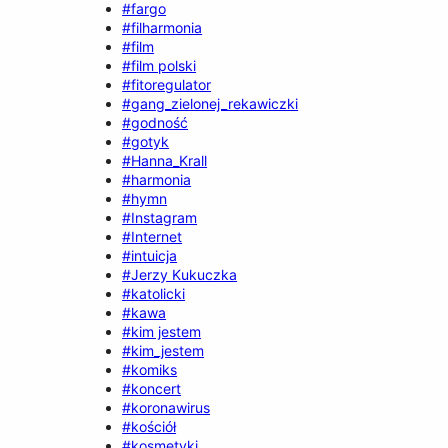
#fargo
#filharmonia
#film
#film polski
#fitoregulator
#gang_zielonej_rekawiczki
#godność
#gotyk
#Hanna_Krall
#harmonia
#hymn
#Instagram
#Internet
#intuicja
#Jerzy Kukuczka
#katolicki
#kawa
#kim jestem
#kim_jestem
#komiks
#koncert
#koronawirus
#kościół
#kosmetyki