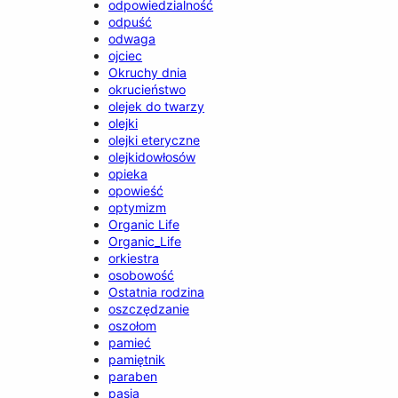
odpowiedzialność
odpuść
odwaga
ojciec
Okruchy dnia
okrucieństwo
olejek do twarzy
olejki
olejki eteryczne
olejkidowłosów
opieka
opowieść
optymizm
Organic Life
Organic_Life
orkiestra
osobowość
Ostatnia rodzina
oszczędzanie
oszołom
pamieć
pamiętnik
paraben
pasja