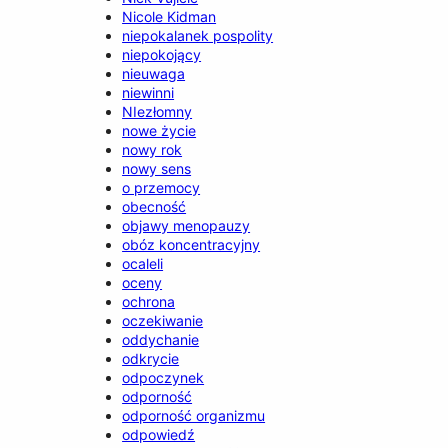
Nicole Kidman
niepokalanek pospolity
niepokojący
nieuwaga
niewinni
NIezłomny
nowe życie
nowy rok
nowy sens
o przemocy
obecność
objawy menopauzy
obóz koncentracyjny
ocaleli
oceny
ochrona
oczekiwanie
oddychanie
odkrycie
odpoczynek
odporność
odporność organizmu
odpowiedź