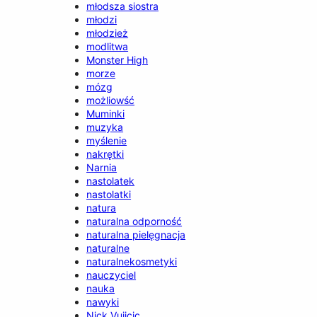
młodsza siostra
młodzi
młodzież
modlitwa
Monster High
morze
mózg
możliowść
Muminki
muzyka
myślenie
nakrętki
Narnia
nastolatek
nastolatki
natura
naturalna odporność
naturalna pielęgnacja
naturalne
naturalnekosmetyki
nauczyciel
nauka
nawyki
Nick Vujicic