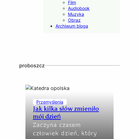
Film
Audiobook
Muzyka
Obraz
Archiwum bloga
proboszcz
Przemyślenia
Jak kilka słów zmieniło
mój dzień
Zaczyna czasem
człowiek dzień, który