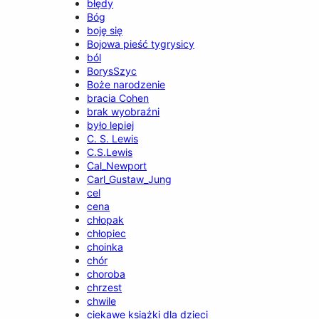
błędy
Bóg
boję się
Bojowa pieść tygrysicy
ból
BorysSzyc
Boże narodzenie
bracia Cohen
brak wyobraźni
było lepiej
C. S. Lewis
C.S.Lewis
Cal_Newport
Carl_Gustaw_Jung
cel
cena
chłopak
chłopiec
choinka
chór
choroba
chrzest
chwile
ciekawe książki dla dzieci