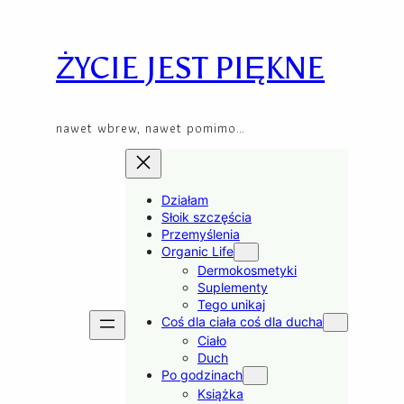
Skip
to
content
ŻYCIE JEST PIĘKNE
nawet wbrew, nawet pomimo…
Działam
Słoik szczęścia
Przemyślenia
Organic Life
Dermokosmetyki
Suplementy
Tego unikaj
Coś dla ciała coś dla ducha
Ciało
Duch
Po godzinach
Książka