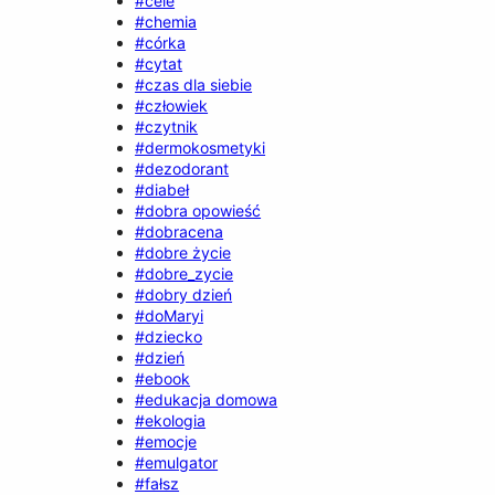
#cele
#chemia
#córka
#cytat
#czas dla siebie
#człowiek
#czytnik
#dermokosmetyki
#dezodorant
#diabeł
#dobra opowieść
#dobracena
#dobre życie
#dobre_zycie
#dobry dzień
#doMaryi
#dziecko
#dzień
#ebook
#edukacja domowa
#ekologia
#emocje
#emulgator
#fałsz