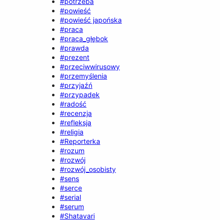
#potrzeba
#powieść
#powieść japońska
#praca
#praca_głębok
#prawda
#prezent
#przeciwwirusowy
#przemyślenia
#przyjaźń
#przypadek
#radość
#recenzja
#refleksja
#religia
#Reporterka
#rozum
#rozwój
#rozwój_osobisty
#sens
#serce
#serial
#serum
#Shatavari