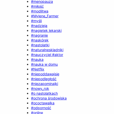
#menopauza
#miłość
#modlitwa
#Mylene_Farmer
#myśli
#nadzieja
#nagietek lekarski
#nagranie
#naskórek
#nastolatki
#naturalneskladniki
#nauczyciel #aktor
#nauka
#nauka w domu
#Netflix
#niepoddawajsię
#niepodległość
#niezapominajki
#nowy_rok
#o nastolatkach
#ochrona środowiska
#ococtawalka
#odporność
#online