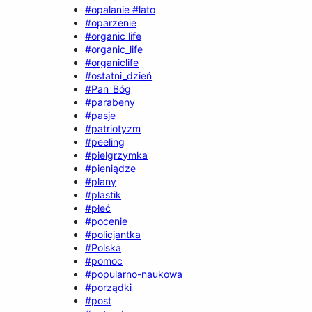
#opalanie #lato
#oparzenie
#organic life
#organic_life
#organiclife
#ostatni_dzień
#Pan_Bóg
#parabeny
#pasje
#patriotyzm
#peeling
#pielgrzymka
#pieniądze
#plany
#plastik
#płeć
#pocenie
#policjantka
#Polska
#pomoc
#popularno-naukowa
#porządki
#post