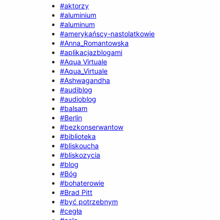
#aktorzy
#aluminium
#aluminum
#amerykańscy-nastolatkowie
#Anna_Romantowska
#aplikacjazblogami
#Aqua Virtuale
#Aqua_Virtuale
#Ashwagandha
#audiblog
#audioblog
#balsam
#Berlin
#bezkonserwantow
#biblioteka
#bliskoucha
#bliskozycia
#blog
#Bóg
#bohaterowie
#Brad Pitt
#być potrzebnym
#cegła