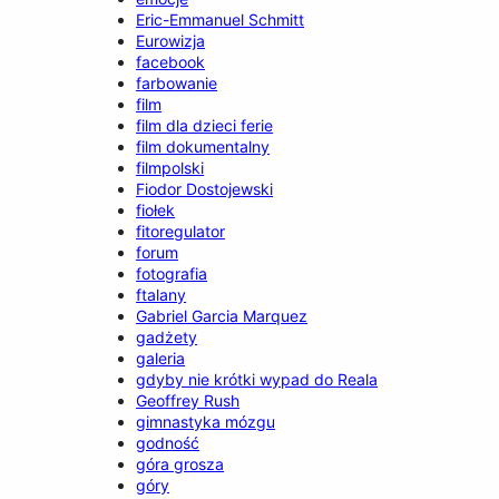
Eric-Emmanuel Schmitt
Eurowizja
facebook
farbowanie
film
film dla dzieci ferie
film dokumentalny
filmpolski
Fiodor Dostojewski
fiołek
fitoregulator
forum
fotografia
ftalany
Gabriel Garcia Marquez
gadżety
galeria
gdyby nie krótki wypad do Reala
Geoffrey Rush
gimnastyka mózgu
godność
góra grosza
góry