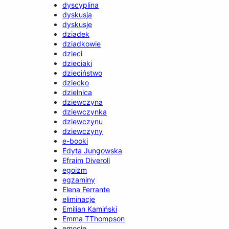
dyscyplina
dyskusja
dyskusje
dziadek
dziadkowie
dzieci
dzieciaki
dzieciństwo
dziecko
dzielnica
dziewczyna
dziewczynka
dziewczynu
dziewczyny
e-booki
Edyta Jungowska
Efraim Diveroli
egoizm
egzaminy
Elena Ferrante
eliminacje
Emilian Kamiński
Emma TThompson
emocje