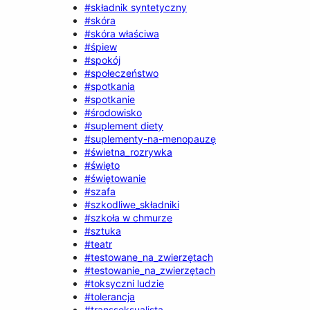
#składnik syntetyczny
#skóra
#skóra właściwa
#śpiew
#spokój
#społeczeństwo
#spotkania
#spotkanie
#środowisko
#suplement diety
#suplementy-na-menopauzę
#świetna_rozrywka
#święto
#świętowanie
#szafa
#szkodliwe_składniki
#szkoła w chmurze
#sztuka
#teatr
#testowane_na_zwierzętach
#testowanie_na_zwierzętach
#toksyczni ludzie
#tolerancja
#transseksualista