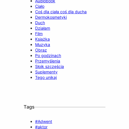
Audiobook
Ciało
Coś dla ciała coś dla ducha
Dermokosmetyki
Duch
Działam
Film
Książka
Muzyka
Obraz
Po godzinach
Przemyślenia
Słoik szczęścia
Suplementy
Tego unikaj
Tags
#Adwent
#aktor