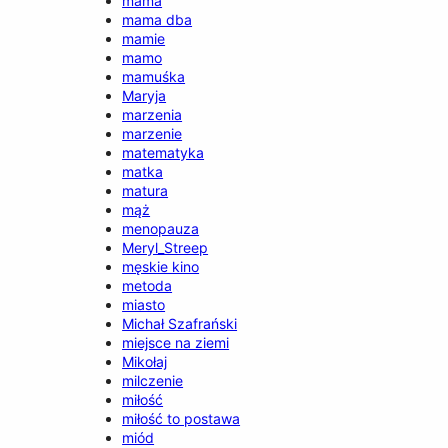
mama
mama dba
mamie
mamo
mamuśka
Maryja
marzenia
marzenie
matematyka
matka
matura
mąż
menopauza
Meryl_Streep
męskie kino
metoda
miasto
Michał Szafrański
miejsce na ziemi
Mikołaj
milczenie
miłość
miłość to postawa
miód