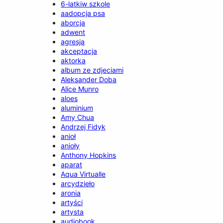
6-latkiw szkole
aadopcja psa
aborcja
adwent
agresja
akceptacja
aktorka
album ze zdjeciami
Aleksander Doba
Alice Munro
aloes
aluminium
Amy Chua
Andrzej Fidyk
anioł
anioły
Anthony Hopkins
aparat
Aqua Virtualle
arcydzieło
aronia
artyści
artysta
audiobook