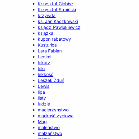
Krzysztof Globisz
Krzysztof Stroiński
krzywda
ks. Jan Kaczkowski
ksiądz_Pawlukiewicz
książka
kupon rabatowy
Kusturica
Lara Fabian
Legimi
lekarz
leki
lekkość
Leszek Zduń
Lewis
lipa
listy
ludzie
macierzyństwo
mądrość życiowa
Mag
maleństwo
małżeńśtwo