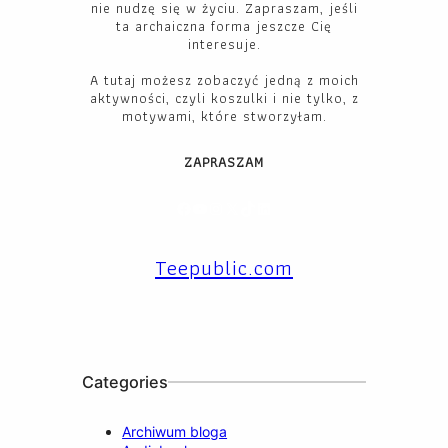
nie nudzę się w życiu. Zapraszam, jeśli
ta archaiczna forma jeszcze Cię
interesuje.
A tutaj możesz zobaczyć jedną z moich
aktywności, czyli koszulki i nie tylko, z
motywami, które stworzyłam.
ZAPRASZAM
Facebook
YouTube
Instagram
X
TikTok
LinkedIn
Teepublic.com
Categories
Archiwum bloga