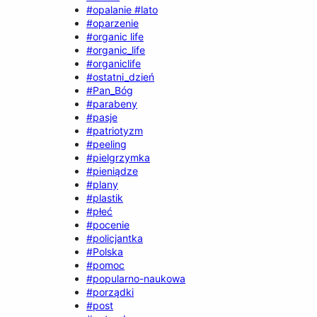
#opalanie #lato
#oparzenie
#organic life
#organic_life
#organiclife
#ostatni_dzień
#Pan_Bóg
#parabeny
#pasje
#patriotyzm
#peeling
#pielgrzymka
#pieniądze
#plany
#plastik
#płeć
#pocenie
#policjantka
#Polska
#pomoc
#popularno-naukowa
#porządki
#post