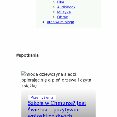
Film
Audiobook
Muzyka
Obraz
Archiwum bloga
#spotkania
Przemyślenia
Szkoła w Chmurze? Jest
świetna – pozytywne
wnioski po dwóch