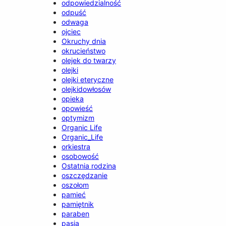
odpowiedzialność
odpuść
odwaga
ojciec
Okruchy dnia
okrucieństwo
olejek do twarzy
olejki
olejki eteryczne
olejkidowłosów
opieka
opowieść
optymizm
Organic Life
Organic_Life
orkiestra
osobowość
Ostatnia rodzina
oszczędzanie
oszołom
pamieć
pamiętnik
paraben
pasja