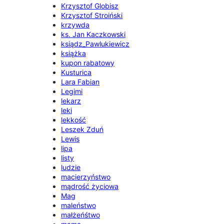
Krzysztof Globisz
Krzysztof Stroiński
krzywda
ks. Jan Kaczkowski
ksiądz_Pawlukiewicz
książka
kupon rabatowy
Kusturica
Lara Fabian
Legimi
lekarz
leki
lekkość
Leszek Zduń
Lewis
lipa
listy
ludzie
macierzyństwo
mądrość życiowa
Mag
maleństwo
małżeńśtwo