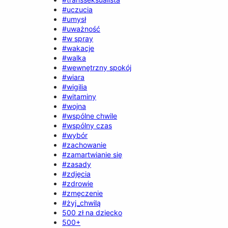
#uczucia
#umysł
#uważność
#w spray
#wakacje
#walka
#wewnętrzny spokój
#wiara
#wigilia
#witaminy
#wojna
#wspólne chwile
#wspólny czas
#wybór
#zachowanie
#zamartwianie się
#zasady
#zdjęcia
#zdrowie
#zmęczenie
#żyj_chwilą
500 zł na dziecko
500+