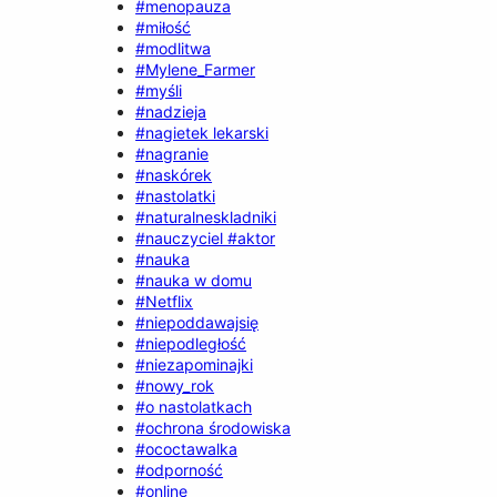
#menopauza
#miłość
#modlitwa
#Mylene_Farmer
#myśli
#nadzieja
#nagietek lekarski
#nagranie
#naskórek
#nastolatki
#naturalneskladniki
#nauczyciel #aktor
#nauka
#nauka w domu
#Netflix
#niepoddawajsię
#niepodległość
#niezapominajki
#nowy_rok
#o nastolatkach
#ochrona środowiska
#ococtawalka
#odporność
#online