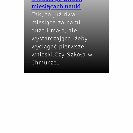
miesiącach nauki
Tak, to już dwa
miesiące za nami. I
dużo i mało, ale
wystarczająco, żeby
wyciągać pierwsze
wnioski.Czy Szkoła w
Chmurze…