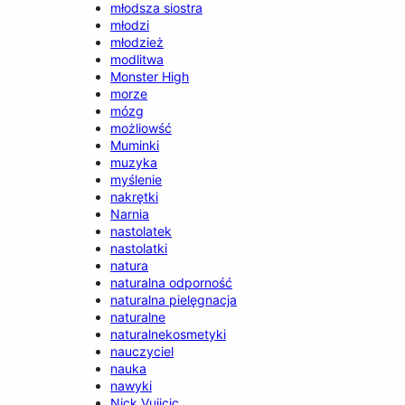
młodsza siostra
młodzi
młodzież
modlitwa
Monster High
morze
mózg
możliowść
Muminki
muzyka
myślenie
nakrętki
Narnia
nastolatek
nastolatki
natura
naturalna odporność
naturalna pielęgnacja
naturalne
naturalnekosmetyki
nauczyciel
nauka
nawyki
Nick Vujicic