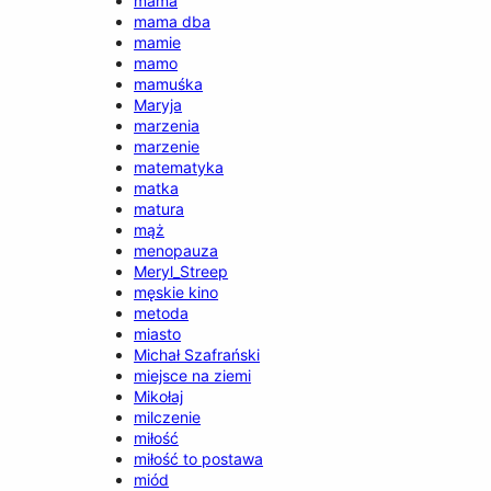
mama
mama dba
mamie
mamo
mamuśka
Maryja
marzenia
marzenie
matematyka
matka
matura
mąż
menopauza
Meryl_Streep
męskie kino
metoda
miasto
Michał Szafrański
miejsce na ziemi
Mikołaj
milczenie
miłość
miłość to postawa
miód