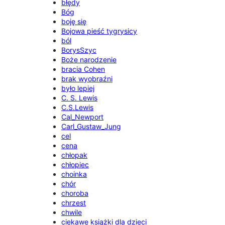
błędy
Bóg
boję się
Bojowa pieść tygrysicy
ból
BorysSzyc
Boże narodzenie
bracia Cohen
brak wyobraźni
było lepiej
C. S. Lewis
C.S.Lewis
Cal_Newport
Carl_Gustaw_Jung
cel
cena
chłopak
chłopiec
choinka
chór
choroba
chrzest
chwile
ciekawe książki dla dzieci