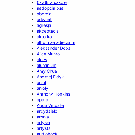
6-latkiw szkole
aadopcja psa
aborcja
adwent
agresja
akceptacja
aktorka
album ze zdjeciami
Aleksander Doba
Alice Munro
aloes
aluminium
Amy Chua
Andrzej Fidyk
anioł
anioły
Anthony Hopkins
aparat
Aqua Virtualle
arcydzieło
aronia
artyści
artysta
audiobook