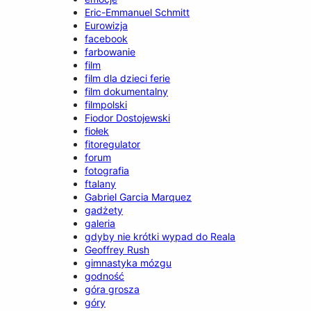
Eric-Emmanuel Schmitt
Eurowizja
facebook
farbowanie
film
film dla dzieci ferie
film dokumentalny
filmpolski
Fiodor Dostojewski
fiołek
fitoregulator
forum
fotografia
ftalany
Gabriel Garcia Marquez
gadżety
galeria
gdyby nie krótki wypad do Reala
Geoffrey Rush
gimnastyka mózgu
godność
góra grosza
góry