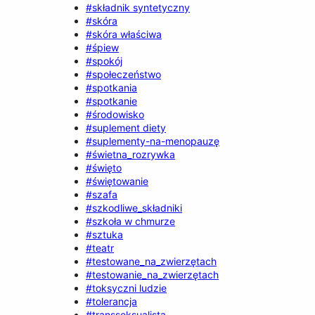
#składnik syntetyczny
#skóra
#skóra właściwa
#śpiew
#spokój
#społeczeństwo
#spotkania
#spotkanie
#środowisko
#suplement diety
#suplementy-na-menopauzę
#świetna_rozrywka
#święto
#świętowanie
#szafa
#szkodliwe_składniki
#szkoła w chmurze
#sztuka
#teatr
#testowane_na_zwierzętach
#testowanie_na_zwierzętach
#toksyczni ludzie
#tolerancja
#transseksualista