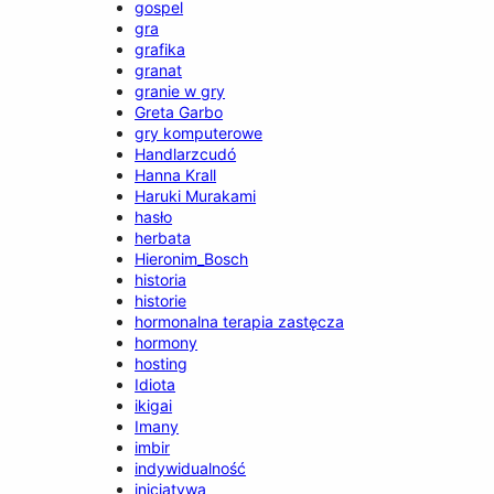
gospel
gra
grafika
granat
granie w gry
Greta Garbo
gry komputerowe
Handlarzcudó
Hanna Krall
Haruki Murakami
hasło
herbata
Hieronim_Bosch
historia
historie
hormonalna terapia zastęcza
hormony
hosting
Idiota
ikigai
Imany
imbir
indywidualność
inicjatywa