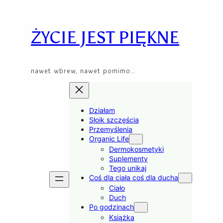
Skip
to
content
ŻYCIE JEST PIĘKNE
nawet wbrew, nawet pomimo…
Działam
Słoik szczęścia
Przemyślenia
Organic Life
Dermokosmetyki
Suplementy
Tego unikaj
Coś dla ciała coś dla ducha
Ciało
Duch
Po godzinach
Książka