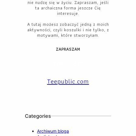
nie nudzę się w życiu. Zapraszam, jeśli
ta archaiczna forma jeszcze Cię
interesuje.
A tutaj możesz zobaczyć jedną z moich
aktywności, czyli koszulki i nie tylko, z
motywami, które stworzyłam.
ZAPRASZAM
Facebook
YouTube
Instagram
X
TikTok
LinkedIn
Teepublic.com
Categories
Archiwum bloga