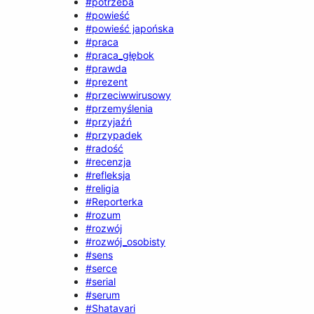
#potrzeba
#powieść
#powieść japońska
#praca
#praca_głębok
#prawda
#prezent
#przeciwwirusowy
#przemyślenia
#przyjaźń
#przypadek
#radość
#recenzja
#refleksja
#religia
#Reporterka
#rozum
#rozwój
#rozwój_osobisty
#sens
#serce
#serial
#serum
#Shatavari