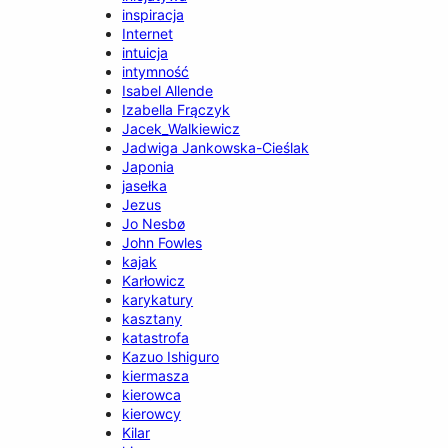
inspiracja
Internet
intuicja
intymność
Isabel Allende
Izabella Frączyk
Jacek_Walkiewicz
Jadwiga Jankowska-Cieślak
Japonia
jasełka
Jezus
Jo Nesbø
John Fowles
kajak
Karłowicz
karykatury
kasztany
katastrofa
Kazuo Ishiguro
kiermasza
kierowca
kierowcy
Kilar