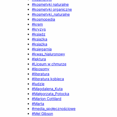
#kosmetyki naturalne
#kosmetyki organiczne
#kosmetyki_naturalne
#kosmopedia
#krem
#kryzys
#ksiądz
#książka
#ksiażka
#księgarnia
#kwas_hialuronowy
#lektura
#Liceum w chmurze
#liposomy
#literatura
#literatura kobieca
#ludzie
#Magdalena_Kuta
#Małgorzata_Potocka
#Marion Cottilard
#Marta
#media_społecznościowe
#Mel Gibson