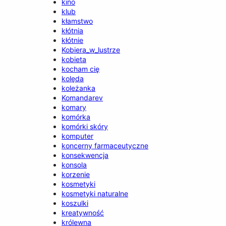
kino
klub
kłamstwo
kłótnia
kłótnie
Kobiera_w_lustrze
kobieta
kocham cię
kolęda
koleżanka
Komandarev
komary
komórka
komórki skóry
komputer
koncerny farmaceutyczne
konsekwencja
konsola
korzenie
kosmetyki
kosmetyki naturalne
koszulki
kreatywność
królewna