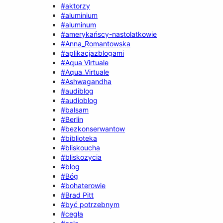
#aktorzy
#aluminium
#aluminum
#amerykańscy-nastolatkowie
#Anna_Romantowska
#aplikacjazblogami
#Aqua Virtuale
#Aqua_Virtuale
#Ashwagandha
#audiblog
#audioblog
#balsam
#Berlin
#bezkonserwantow
#biblioteka
#bliskoucha
#bliskozycia
#blog
#Bóg
#bohaterowie
#Brad Pitt
#być potrzebnym
#cegła