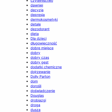
czytelnisctwo
dawniej
decyzja
depresja
dermokosmetyki
detale
dezodorant
dieta
Dla dzieci
długowieczność
dobre miejsce
dobry
dobry czas
dobry gest
dodatki chemiczne
dojrzewanie
Dolly Parton
dom
dorośli
doświadczenie
Douglas
drobiazgi
droga
dusza