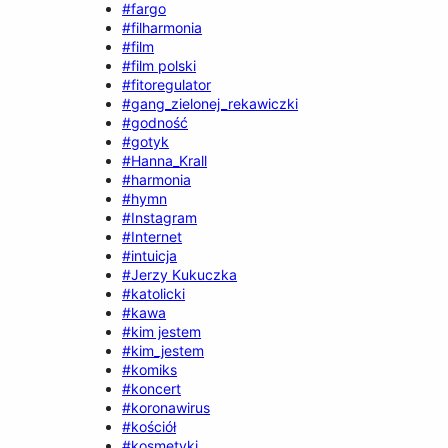
#fargo
#filharmonia
#film
#film polski
#fitoregulator
#gang_zielonej_rekawiczki
#godność
#gotyk
#Hanna_Krall
#harmonia
#hymn
#Instagram
#Internet
#intuicja
#Jerzy Kukuczka
#katolicki
#kawa
#kim jestem
#kim_jestem
#komiks
#koncert
#koronawirus
#kościół
#kosmetyki