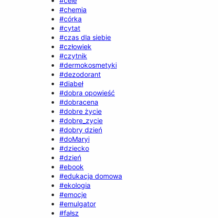
#cele
#chemia
#córka
#cytat
#czas dla siebie
#człowiek
#czytnik
#dermokosmetyki
#dezodorant
#diabeł
#dobra opowieść
#dobracena
#dobre życie
#dobre_zycie
#dobry dzień
#doMaryi
#dziecko
#dzień
#ebook
#edukacja domowa
#ekologia
#emocje
#emulgator
#fałsz