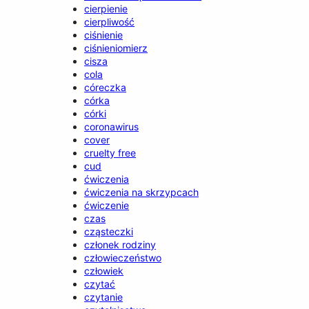
cierpienie
cierpliwość
ciśnienie
ciśnieniomierz
cisza
cola
córeczka
córka
córki
coronawirus
cover
cruelty free
cud
ćwiczenia
ćwiczenia na skrzypcach
ćwiczenie
czas
cząsteczki
członek rodziny
człowieczeństwo
człowiek
czytać
czytanie