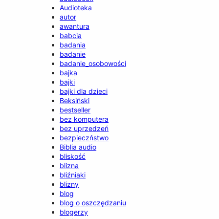
Audioteka
autor
awantura
babcia
badania
badanie
badanie_osobowości
bajka
bajki
bajki dla dzieci
Beksiński
bestseller
bez komputera
bez uprzedzeń
bezpieczństwo
Biblia audio
bliskość
blizna
bliźniaki
blizny
blog
blog o oszczędzaniu
blogerzy