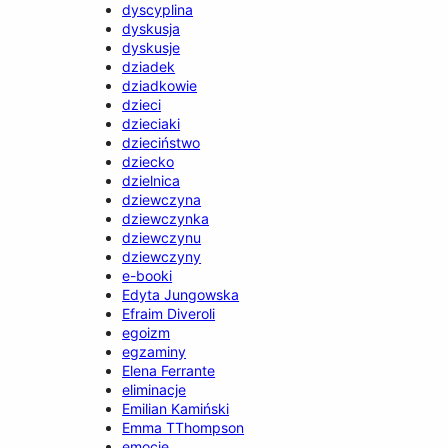
dyscyplina
dyskusja
dyskusje
dziadek
dziadkowie
dzieci
dzieciaki
dzieciństwo
dziecko
dzielnica
dziewczyna
dziewczynka
dziewczynu
dziewczyny
e-booki
Edyta Jungowska
Efraim Diveroli
egoizm
egzaminy
Elena Ferrante
eliminacje
Emilian Kamiński
Emma TThompson
emocje