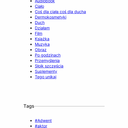
Audiobook
Ciało
Coś dla ciała coś dla ducha
Dermokosmetyki
Duch
Działam
Film
Książka
Muzyka
Obraz
Po godzinach
Przemyślenia
Słoik szczęścia
Suplementy
Tego unikaj
Tags
#Adwent
#aktor