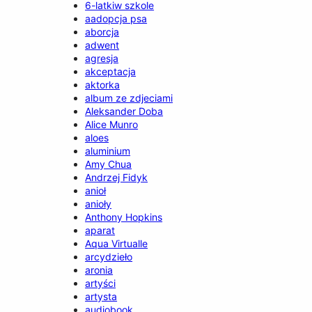
6-latkiw szkole
aadopcja psa
aborcja
adwent
agresja
akceptacja
aktorka
album ze zdjeciami
Aleksander Doba
Alice Munro
aloes
aluminium
Amy Chua
Andrzej Fidyk
anioł
anioły
Anthony Hopkins
aparat
Aqua Virtualle
arcydzieło
aronia
artyści
artysta
audiobook