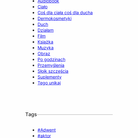
Audiobook
Ciało
Coś dla ciała coś dla ducha
Dermokosmetyki
Duch
Działam
Film
Książka
Muzyka
Obraz
Po godzinach
Przemyślenia
Słoik szczęścia
Suplementy
Tego unikaj
Tags
#Adwent
#aktor