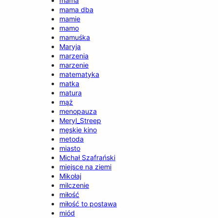
mama
mama dba
mamie
mamo
mamuśka
Maryja
marzenia
marzenie
matematyka
matka
matura
mąż
menopauza
Meryl_Streep
męskie kino
metoda
miasto
Michał Szafrański
miejsce na ziemi
Mikołaj
milczenie
miłość
miłość to postawa
miód