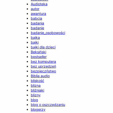
Audioteka
autor
awantura
babcia
badania
badanie
badanie_osobowości
bajka
bajki
bajki dla dzieci
Beksiński
bestseller
bez komputera
bez uprzedzeń
bezpieczństwo
Biblia audio
bliskość
blizna
bliźniaki
blizny
blog
blog o oszczędzaniu
blogerzy