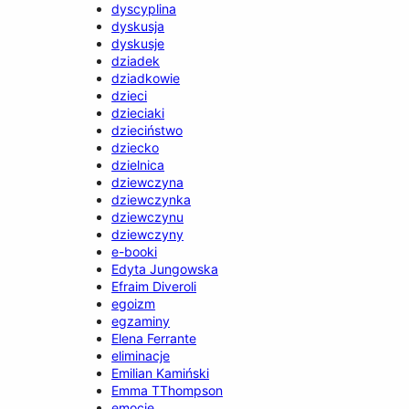
dyscyplina
dyskusja
dyskusje
dziadek
dziadkowie
dzieci
dzieciaki
dzieciństwo
dziecko
dzielnica
dziewczyna
dziewczynka
dziewczynu
dziewczyny
e-booki
Edyta Jungowska
Efraim Diveroli
egoizm
egzaminy
Elena Ferrante
eliminacje
Emilian Kamiński
Emma TThompson
emocje