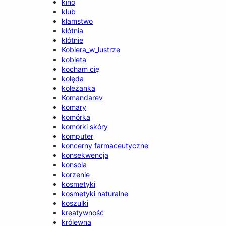
kino
klub
kłamstwo
kłótnia
kłótnie
Kobiera_w_lustrze
kobieta
kocham cię
kolęda
koleżanka
Komandarev
komary
komórka
komórki skóry
komputer
koncerny farmaceutyczne
konsekwencja
konsola
korzenie
kosmetyki
kosmetyki naturalne
koszulki
kreatywność
królewna