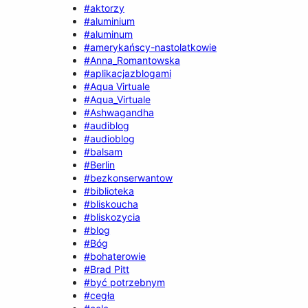
#aktorzy
#aluminium
#aluminum
#amerykańscy-nastolatkowie
#Anna_Romantowska
#aplikacjazblogami
#Aqua Virtuale
#Aqua_Virtuale
#Ashwagandha
#audiblog
#audioblog
#balsam
#Berlin
#bezkonserwantow
#biblioteka
#bliskoucha
#bliskozycia
#blog
#Bóg
#bohaterowie
#Brad Pitt
#być potrzebnym
#cegła