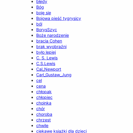
błędy
Bóg
boję się
Bojowa pieść tygrysicy
ból
BorysSzyc
Boże narodzenie
bracia Cohen
brak wyobraźni
było lepiej
C. S. Lewis
C.S.Lewis
Cal_Newport
Carl_Gustaw_Jung
cel
cena
chłopak
chłopiec
choinka
chór
choroba
chrzest
chwile
ciekawe książki dla dzieci