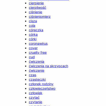
cierpienie
cierpliwość
ciśnienie
ciśnieniomierz
cisza
cola
córeczka
córka
córki
coronawirus
cover
cruelty free
cud
ćwiczenia
ćwiczenia na skrzypcach
ćwiczenie
czas
cząsteczki
członek rodziny
człowieczeństwo
człowiek
czytać
czytanie