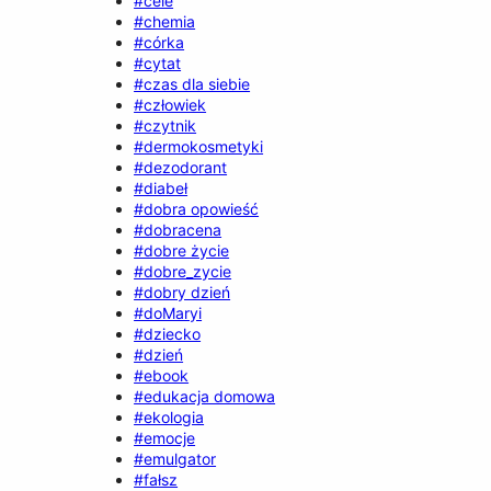
#cele
#chemia
#córka
#cytat
#czas dla siebie
#człowiek
#czytnik
#dermokosmetyki
#dezodorant
#diabeł
#dobra opowieść
#dobracena
#dobre życie
#dobre_zycie
#dobry dzień
#doMaryi
#dziecko
#dzień
#ebook
#edukacja domowa
#ekologia
#emocje
#emulgator
#fałsz