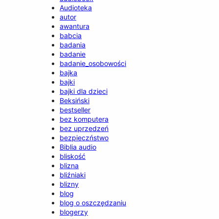
Audioteka
autor
awantura
babcia
badania
badanie
badanie_osobowości
bajka
bajki
bajki dla dzieci
Beksiński
bestseller
bez komputera
bez uprzedzeń
bezpieczństwo
Biblia audio
bliskość
blizna
bliźniaki
blizny
blog
blog o oszczędzaniu
blogerzy