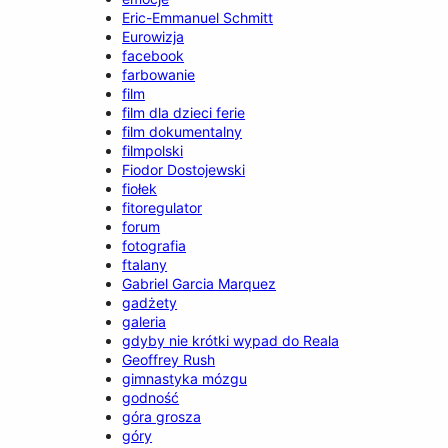
Eric-Emmanuel Schmitt
Eurowizja
facebook
farbowanie
film
film dla dzieci ferie
film dokumentalny
filmpolski
Fiodor Dostojewski
fiołek
fitoregulator
forum
fotografia
ftalany
Gabriel Garcia Marquez
gadżety
galeria
gdyby nie krótki wypad do Reala
Geoffrey Rush
gimnastyka mózgu
godność
góra grosza
góry