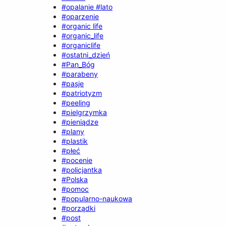
#opalanie #lato
#oparzenie
#organic life
#organic_life
#organiclife
#ostatni_dzień
#Pan_Bóg
#parabeny
#pasje
#patriotyzm
#peeling
#pielgrzymka
#pieniądze
#plany
#plastik
#płeć
#pocenie
#policjantka
#Polska
#pomoc
#popularno-naukowa
#porządki
#post