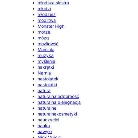
młodsza siostra
młodzi
młodzież
modlitwa
Monster High
morze
mózg
możliowść
Muminki
muzyka
myślenie
nakrętki
Narnia
nastolatek
nastolatki
natura
naturalna odporność
naturalna pielęgnacja
naturalne
naturalnekosmetyki
nauczyciel
nauka
nawyki
Nick Vujicic