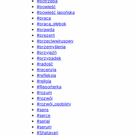
#potrzeba
#powieść
#powieść japońska
#praca
#praca_głębok
#prawda
#prezent
#przeciwwirusowy
#przemyślenia
#przyjaźń
#przypadek
#radość
#recenzja
#refleksja
#religia
#Reporterka
#rozum
#rozwój
#rozwój_osobisty
#sens
#serce
#serial
#serum
#Shatavari