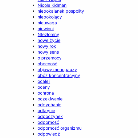
Nicole Kidman
niepokalanek pospolity
niepokojący
nieuwaga
niewinni
NIezłomny
nowe życie
nowy rok
nowy sens
o przemocy
obecność
objawy menopauzy
obóz koncentracyjny
ocaleli
oceny
ochrona
oczekiwanie
oddychanie
odkrycie
odpoczynek
odporność
odporność organizmu
odpowiedź