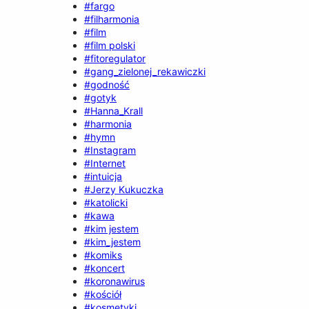
#fargo
#filharmonia
#film
#film polski
#fitoregulator
#gang_zielonej_rekawiczki
#godność
#gotyk
#Hanna_Krall
#harmonia
#hymn
#Instagram
#Internet
#intuicja
#Jerzy Kukuczka
#katolicki
#kawa
#kim jestem
#kim_jestem
#komiks
#koncert
#koronawirus
#kościół
#kosmetyki