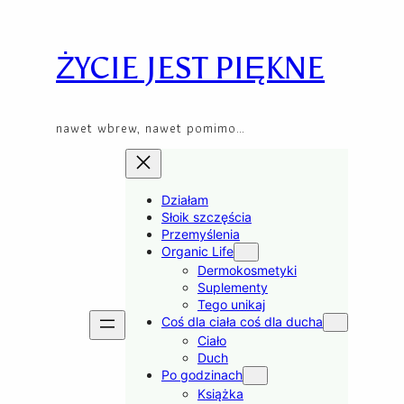
Skip
to
content
ŻYCIE JEST PIĘKNE
nawet wbrew, nawet pomimo…
Działam
Słoik szczęścia
Przemyślenia
Organic Life
Dermokosmetyki
Suplementy
Tego unikaj
Coś dla ciała coś dla ducha
Ciało
Duch
Po godzinach
Książka