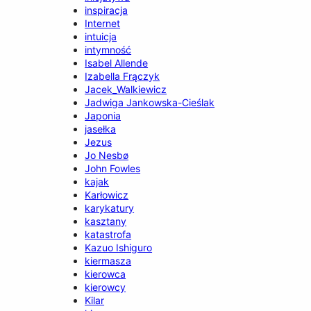
inspiracja
Internet
intuicja
intymność
Isabel Allende
Izabella Frączyk
Jacek_Walkiewicz
Jadwiga Jankowska-Cieślak
Japonia
jasełka
Jezus
Jo Nesbø
John Fowles
kajak
Karłowicz
karykatury
kasztany
katastrofa
Kazuo Ishiguro
kiermasza
kierowca
kierowcy
Kilar