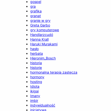
gospel
gra
grafika
granat
granie w gry
Greta Garbo
gry komputerowe
Handlarzcudó
Hanna Krall
Haruki Murakami
hasło
herbata
Hieronim_Bosch
historia
historie
hormonalna terapia zastęcza
hormony
hosting
Idiota
ikigai
Imany
imbir
indywidualność
inicjatywa