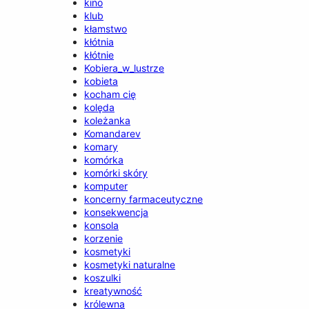
kino
klub
kłamstwo
kłótnia
kłótnie
Kobiera_w_lustrze
kobieta
kocham cię
kolęda
koleżanka
Komandarev
komary
komórka
komórki skóry
komputer
koncerny farmaceutyczne
konsekwencja
konsola
korzenie
kosmetyki
kosmetyki naturalne
koszulki
kreatywność
królewna