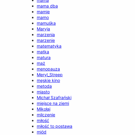
mama
mama dba
mamie
mamo
mamuśka
Maryja
marzenia
marzenie
matematyka
matka
matura
mąż
menopauza
Meryl_Streep
męskie kino
metoda
miasto
Michał Szafrański
miejsce na ziemi
Mikołaj
milczenie
miłość
miłość to postawa
miód