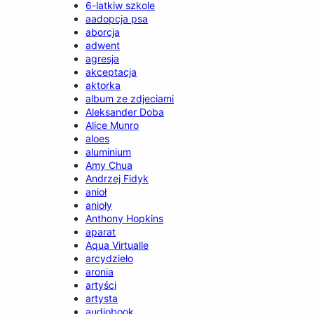
6-latkiw szkole
aadopcja psa
aborcja
adwent
agresja
akceptacja
aktorka
album ze zdjeciami
Aleksander Doba
Alice Munro
aloes
aluminium
Amy Chua
Andrzej Fidyk
anioł
anioły
Anthony Hopkins
aparat
Aqua Virtualle
arcydzieło
aronia
artyści
artysta
audiobook