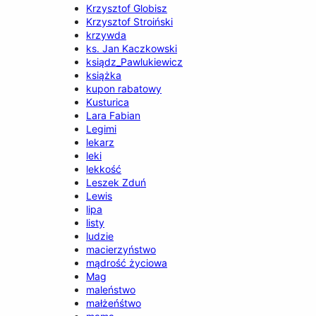
Krzysztof Globisz
Krzysztof Stroiński
krzywda
ks. Jan Kaczkowski
ksiądz_Pawlukiewicz
książka
kupon rabatowy
Kusturica
Lara Fabian
Legimi
lekarz
leki
lekkość
Leszek Zduń
Lewis
lipa
listy
ludzie
macierzyństwo
mądrość życiowa
Mag
maleństwo
małżeńśtwo