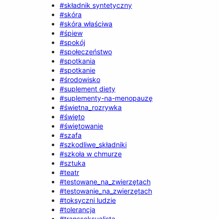
#składnik syntetyczny
#skóra
#skóra właściwa
#śpiew
#spokój
#społeczeństwo
#spotkania
#spotkanie
#środowisko
#suplement diety
#suplementy-na-menopauzę
#świetna_rozrywka
#święto
#świętowanie
#szafa
#szkodliwe_składniki
#szkoła w chmurze
#sztuka
#teatr
#testowane_na_zwierzętach
#testowanie_na_zwierzętach
#toksyczni ludzie
#tolerancja
#transseksualista