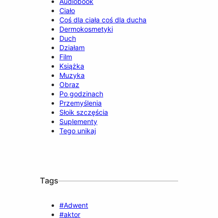
Audiobook
Ciało
Coś dla ciała coś dla ducha
Dermokosmetyki
Duch
Działam
Film
Książka
Muzyka
Obraz
Po godzinach
Przemyślenia
Słoik szczęścia
Suplementy
Tego unikaj
Tags
#Adwent
#aktor