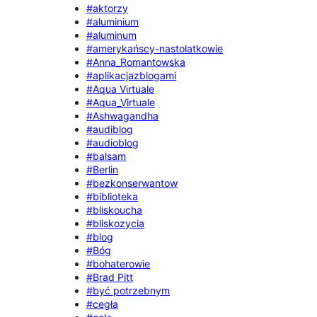
#aktorzy
#aluminium
#aluminum
#amerykańscy-nastolatkowie
#Anna_Romantowska
#aplikacjazblogami
#Aqua Virtuale
#Aqua_Virtuale
#Ashwagandha
#audiblog
#audioblog
#balsam
#Berlin
#bezkonserwantow
#biblioteka
#bliskoucha
#bliskozycia
#blog
#Bóg
#bohaterowie
#Brad Pitt
#być potrzebnym
#cegła