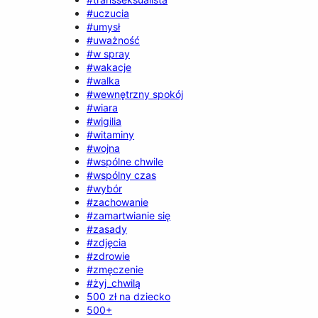
#uczucia
#umysł
#uważność
#w spray
#wakacje
#walka
#wewnętrzny spokój
#wiara
#wigilia
#witaminy
#wojna
#wspólne chwile
#wspólny czas
#wybór
#zachowanie
#zamartwianie się
#zasady
#zdjęcia
#zdrowie
#zmęczenie
#żyj_chwilą
500 zł na dziecko
500+