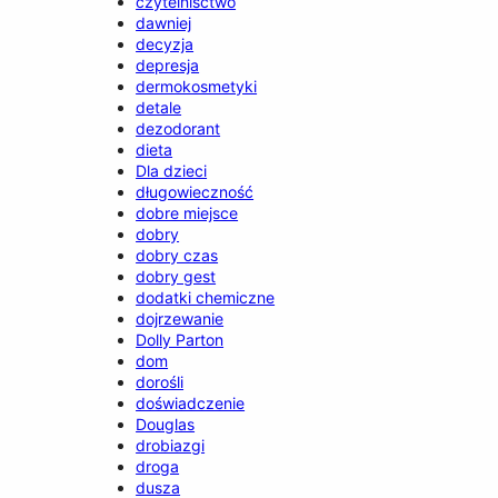
czytelnisctwo
dawniej
decyzja
depresja
dermokosmetyki
detale
dezodorant
dieta
Dla dzieci
długowieczność
dobre miejsce
dobry
dobry czas
dobry gest
dodatki chemiczne
dojrzewanie
Dolly Parton
dom
dorośli
doświadczenie
Douglas
drobiazgi
droga
dusza