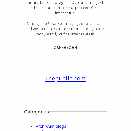
nie nudzę się w życiu. Zapraszam, jeśli
ta archaiczna forma jeszcze Cię
interesuje.
A tutaj możesz zobaczyć jedną z moich
aktywności, czyli koszulki i nie tylko, z
motywami, które stworzyłam.
ZAPRASZAM
Facebook
YouTube
Instagram
X
TikTok
LinkedIn
Teepublic.com
Categories
Archiwum bloga