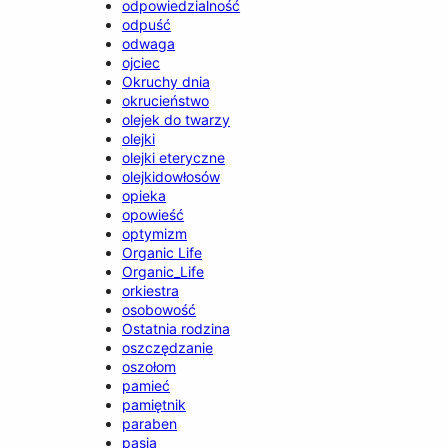
odpowiedzialność
odpuść
odwaga
ojciec
Okruchy dnia
okrucieństwo
olejek do twarzy
olejki
olejki eteryczne
olejkidowłosów
opieka
opowieść
optymizm
Organic Life
Organic_Life
orkiestra
osobowość
Ostatnia rodzina
oszczędzanie
oszołom
pamieć
pamiętnik
paraben
pasja