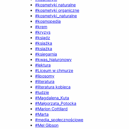
#kosmetyki naturalne
#kosmetyki organiczne
#kosmetyki_naturalne
#kosmopedia
#krem
#kryzys
#ksiądz
#książka
#ksiażka
#księgarnia
#kwas_hialuronowy
#lektura
#Liceum w chmurze
#liposomy
#literatura
#literatura kobieca
#ludzie
#Magdalena_Kuta
#Małgorzata_Potocka
#Marion Cottilard
#Marta
#media_społecznościowe
#Mel Gibson