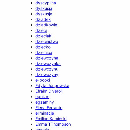
dyscyplina
dyskusja
dyskusje
dziadek
dziadkowie
dzieci
dzieciaki
dzieciństwo
dziecko
dzielnica
dziewczyna
dziewczynka
dziewczynu
dziewczyny
e-booki
Edyta Jungowska
Efraim Diveroli
egoizm
egzaminy
Elena Ferrante
eliminacje
Emilian Kamiński
Emma TThompson
emocje