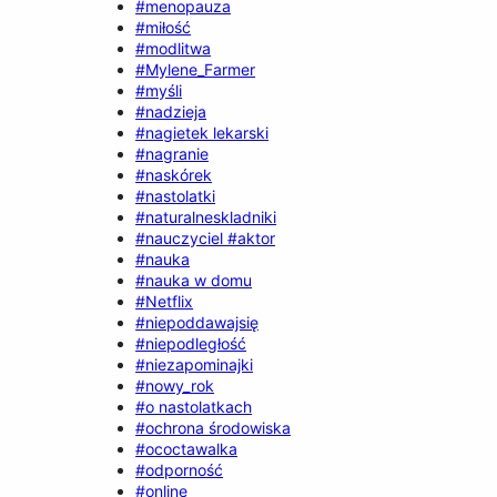
#menopauza
#miłość
#modlitwa
#Mylene_Farmer
#myśli
#nadzieja
#nagietek lekarski
#nagranie
#naskórek
#nastolatki
#naturalneskladniki
#nauczyciel #aktor
#nauka
#nauka w domu
#Netflix
#niepoddawajsię
#niepodległość
#niezapominajki
#nowy_rok
#o nastolatkach
#ochrona środowiska
#ococtawalka
#odporność
#online