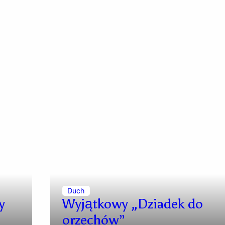
Duch
y
Wyjątkowy „Dziadek do
orzechów”