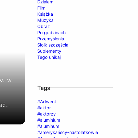
Działam
Film
Książka
Muzyka
Obraz
Po godzinach
Przemyślenia
Słoik szczęścia
Suplementy
Tego unikaj
w, w
Tags
#Adwent
iaż…
#aktor
#aktorzy
#aluminium
#aluminum
#amerykańscy-nastolatkowie