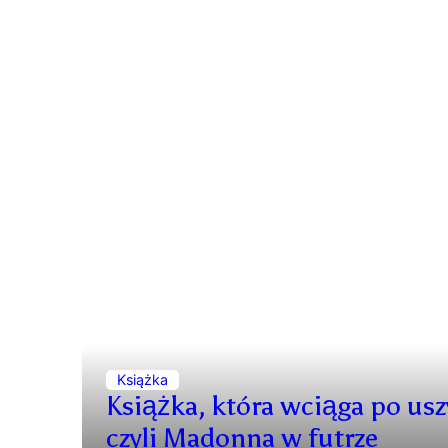
Książka
Książka, która wciąga po usz
czyli Madonna w futrze