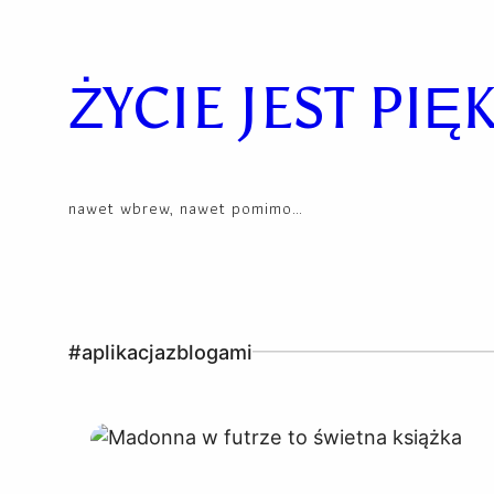
Skip
to
content
ŻYCIE JEST PIĘ
nawet wbrew, nawet pomimo…
#aplikacjazblogami