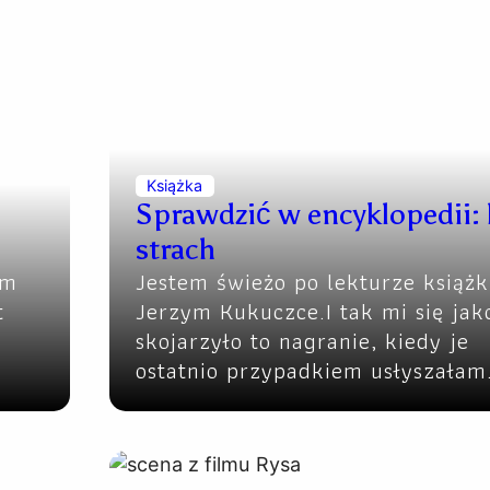
Książka
Sprawdzić w encyklopedii: 
strach
lm
Jestem świeżo po lekturze książk
t
Jerzym Kukuczce.I tak mi się jak
skojarzyło to nagranie, kiedy je
ostatnio przypadkiem usłyszałam