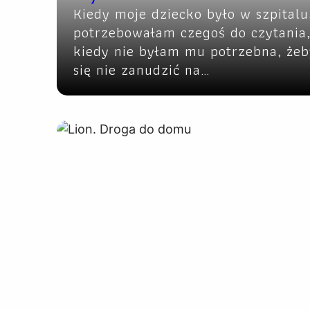
Kiedy moje dziecko było w szpitalu
potrzebowałam czegoś do czytania
kiedy nie byłam mu potrzebna, żeb
się nie zanudzić na…