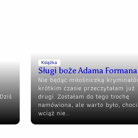
Książka
Sługi boże Adama Formana
Nie będąc miłośniczką kryminałó
krótkim czasie przeczytałam już
Dziś
drugi. Zostałam do tego trochę
namówiona, ale warto było, choc
wciąż nie…