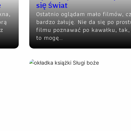
e
się świat
kna,
Ostatnio oglądam mało filmów, c
órą
bardzo żałuję. Nie da się po prost
 z
filmu poznawać po kawałku, tak,
to mogę…