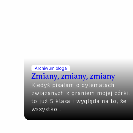
Archiwum bloga
Zmiany, zmiany, zmiany
Kiedyś pisałam o dylematach
związanych z graniem mojej córki. 
to już 5 klasa i wygląda na to, że
wszystko…