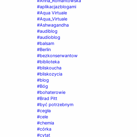
#Anna_Romantowska
#aplikacjazblogami
#Aqua Virtuale
#Aqua_Virtuale
#Ashwagandha
#audiblog
#audioblog
#balsam
#Berlin
#bezkonserwantow
#biblioteka
#bliskoucha
#bliskozycia
#blog
#Bóg
#bohaterowie
#Brad Pitt
#być potrzebnym
#cegła
#cele
#chemia
#córka
#cytat