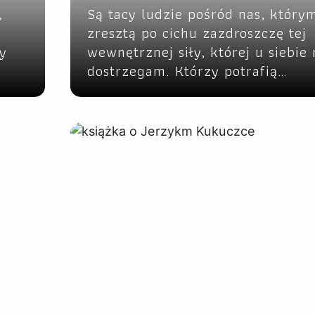
,
Są tacy ludzie pośród nas, który
,
zresztą po cichu zazdroszczę tej
y
wewnętrznej siły, której u siebie 
dostrzegam. Którzy potrafią…