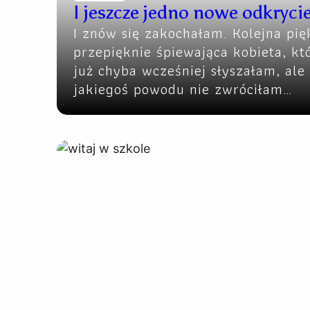
I jeszcze jedno nowe odkryci
I znów się zakochałam. Kolejna pię
przepięknie śpiewająca kobieta, kt
już chyba wcześniej słyszałam, ale
jakiegoś powodu nie zwróciłam…