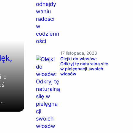
17 listopada, 2023
lęk,
Olejki do włosów:
Odkryj tę naturalną siłę
w pielęgnacji swoich
włosów
i o
oś
.…