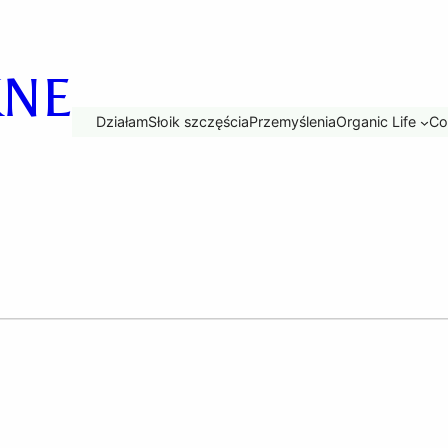
KNE
Działam
Słoik szczęścia
Przemyślenia
Organic Life
Co