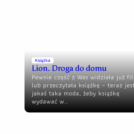
Książka
Lion. Droga do domu
Pewnie część z Was widziała już fi
lub przeczytała książkę – teraz jes
jakaś taka moda, żeby książkę
wydawać w…