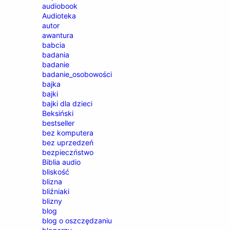
audiobook
Audioteka
autor
awantura
babcia
badania
badanie
badanie_osobowości
bajka
bajki
bajki dla dzieci
Beksiński
bestseller
bez komputera
bez uprzedzeń
bezpieczństwo
Biblia audio
bliskość
blizna
bliźniaki
blizny
blog
blog o oszczędzaniu