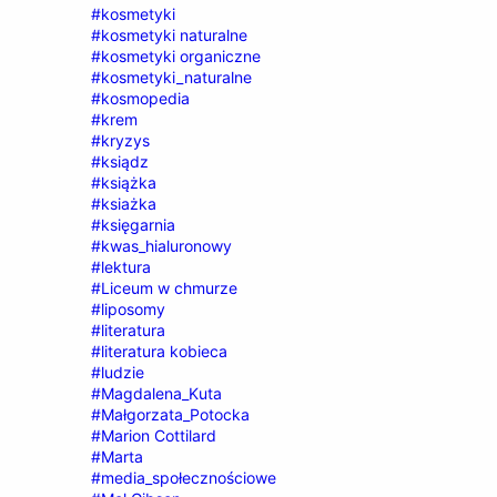
#kosmetyki
#kosmetyki naturalne
#kosmetyki organiczne
#kosmetyki_naturalne
#kosmopedia
#krem
#kryzys
#ksiądz
#książka
#ksiażka
#księgarnia
#kwas_hialuronowy
#lektura
#Liceum w chmurze
#liposomy
#literatura
#literatura kobieca
#ludzie
#Magdalena_Kuta
#Małgorzata_Potocka
#Marion Cottilard
#Marta
#media_społecznościowe