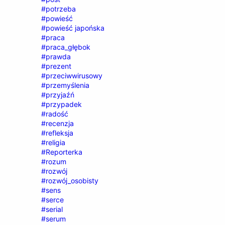
#potrzeba
#powieść
#powieść japońska
#praca
#praca_głębok
#prawda
#prezent
#przeciwwirusowy
#przemyślenia
#przyjaźń
#przypadek
#radość
#recenzja
#refleksja
#religia
#Reporterka
#rozum
#rozwój
#rozwój_osobisty
#sens
#serce
#serial
#serum