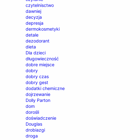
czytelnisctwo
dawniej
decyzja
depresja
dermokosmetyki
detale
dezodorant
dieta
Dla dzieci
długowieczność
dobre miejsce
dobry
dobry czas
dobry gest
dodatki chemiczne
dojrzewanie
Dolly Parton
dom
dorośli
doświadczenie
Douglas
drobiazgi
droga