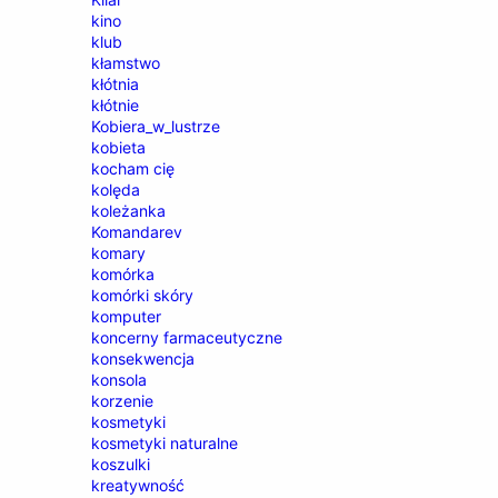
kino
klub
kłamstwo
kłótnia
kłótnie
Kobiera_w_lustrze
kobieta
kocham cię
kolęda
koleżanka
Komandarev
komary
komórka
komórki skóry
komputer
koncerny farmaceutyczne
konsekwencja
konsola
korzenie
kosmetyki
kosmetyki naturalne
koszulki
kreatywność