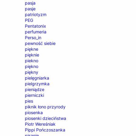
pasja
pasje
patriotyzm
PEG
Pentatonix
perfumeria
Perso_in
pewność siebie
piękne
pięknie
piekno
piękno
piękny
pielęgniarka
pielgrzymka
pieniądze
pierniczki
pies
piknik łono przyrody
piosenka
piosenki dzieciństwa
Piotr Wereśniak
Pippi Pończoszanka
pisanie