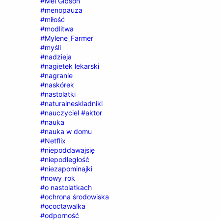
#Mel Gibson
#menopauza
#miłość
#modlitwa
#Mylene_Farmer
#myśli
#nadzieja
#nagietek lekarski
#nagranie
#naskórek
#nastolatki
#naturalneskladniki
#nauczyciel #aktor
#nauka
#nauka w domu
#Netflix
#niepoddawajsię
#niepodległość
#niezapominajki
#nowy_rok
#o nastolatkach
#ochrona środowiska
#ococtawalka
#odporność