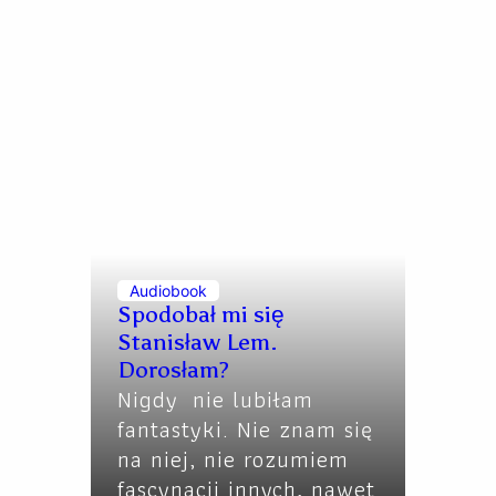
Audiobook
Spodobał mi się
Stanisław Lem.
Dorosłam?
Nigdy nie lubiłam
fantastyki. Nie znam się
na niej, nie rozumiem
fascynacji innych, nawet