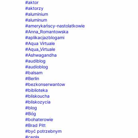
#aktor
#aktorzy
#aluminium
#aluminum
#amerykańscy-nastolatkowie
#Anna_Romantowska
#aplikacjazblogami
#Aqua Virtuale
#Aqua_Virtuale
#Ashwagandha
#audiblog
#audioblog
#balsam
#Berlin
#bezkonserwantow
#biblioteka
#bliskoucha
#bliskozycia
#blog
#Bóg
#bohaterowie
#Brad Pitt
#być potrzebnym
#cegła