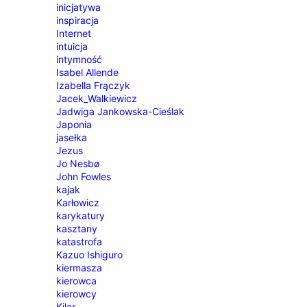
inicjatywa
inspiracja
Internet
intuicja
intymność
Isabel Allende
Izabella Frączyk
Jacek_Walkiewicz
Jadwiga Jankowska-Cieślak
Japonia
jasełka
Jezus
Jo Nesbø
John Fowles
kajak
Karłowicz
karykatury
kasztany
katastrofa
Kazuo Ishiguro
kiermasza
kierowca
kierowcy
Kilar