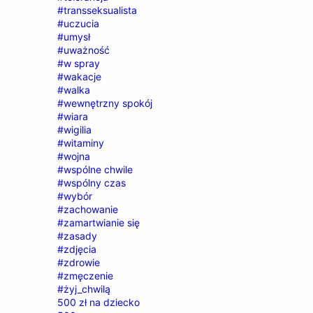
#transseksualista
#uczucia
#umysł
#uważność
#w spray
#wakacje
#walka
#wewnętrzny spokój
#wiara
#wigilia
#witaminy
#wojna
#wspólne chwile
#wspólny czas
#wybór
#zachowanie
#zamartwianie się
#zasady
#zdjęcia
#zdrowie
#zmęczenie
#żyj_chwilą
500 zł na dziecko