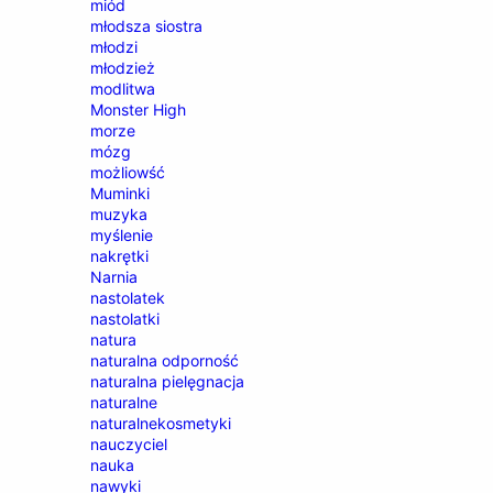
miód
młodsza siostra
młodzi
młodzież
modlitwa
Monster High
morze
mózg
możliowść
Muminki
muzyka
myślenie
nakrętki
Narnia
nastolatek
nastolatki
natura
naturalna odporność
naturalna pielęgnacja
naturalne
naturalnekosmetyki
nauczyciel
nauka
nawyki