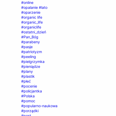
#online
#opalanie #lato
#oparzenie
#organic life
#organic_life
#organiclife
#ostatni_dzień
#Pan_Bóg
#parabeny
#pasje
#patriotyzm
#peeling
#pielgrzymka
#pieniądze
#plany
#plastik
#płeć
#pocenie
#policjantka
#Polska
#pomoc
#popularno-naukowa
#porządki
#post