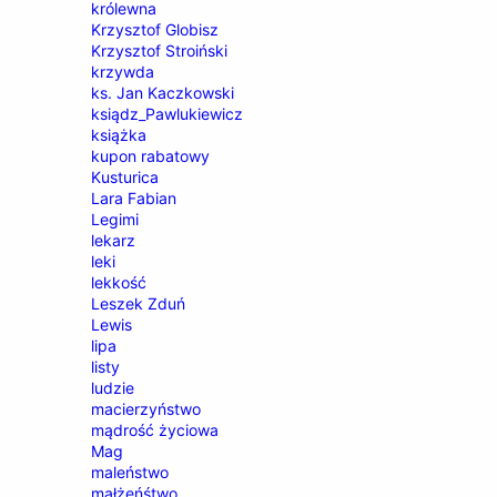
królewna
Krzysztof Globisz
Krzysztof Stroiński
krzywda
ks. Jan Kaczkowski
ksiądz_Pawlukiewicz
książka
kupon rabatowy
Kusturica
Lara Fabian
Legimi
lekarz
leki
lekkość
Leszek Zduń
Lewis
lipa
listy
ludzie
macierzyństwo
mądrość życiowa
Mag
maleństwo
małżeńśtwo