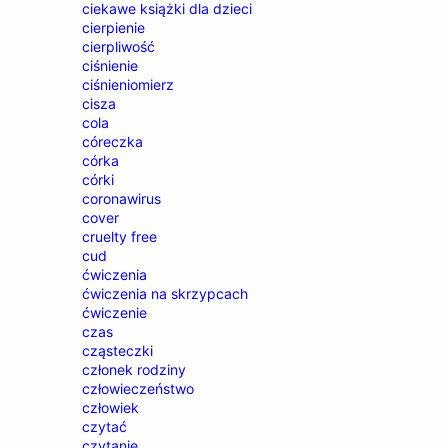
ciekawe książki dla dzieci
cierpienie
cierpliwość
ciśnienie
ciśnieniomierz
cisza
cola
córeczka
córka
córki
coronawirus
cover
cruelty free
cud
ćwiczenia
ćwiczenia na skrzypcach
ćwiczenie
czas
cząsteczki
członek rodziny
człowieczeństwo
człowiek
czytać
czytanie