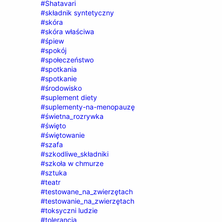
#Shatavari
#składnik syntetyczny
#skóra
#skóra właściwa
#śpiew
#spokój
#społeczeństwo
#spotkania
#spotkanie
#środowisko
#suplement diety
#suplementy-na-menopauzę
#świetna_rozrywka
#święto
#świętowanie
#szafa
#szkodliwe_składniki
#szkoła w chmurze
#sztuka
#teatr
#testowane_na_zwierzętach
#testowanie_na_zwierzętach
#toksyczni ludzie
#tolerancja