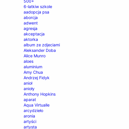
500+
6-latkiw szkole
aadopcja psa
aborcja
adwent
agresja
akceptacja
aktorka
album ze zdjeciami
Aleksander Doba
Alice Munro
aloes
aluminium
Amy Chua
Andrzej Fidyk
anioł
anioły
Anthony Hopkins
aparat
Aqua Virtualle
arcydzieło
aronia
artyści
artysta