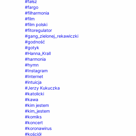
#fałsz
#fargo
#filharmonia
#film
#film polski
#fitoregulator
#gang_zielonej_rekawiczki
#godność
#gotyk
#Hanna_Krall
#harmonia
#hymn
#Instagram
#Internet
#intuicja
#Jerzy Kukuczka
#katolicki
#kawa
#kim jestem
#kim_jestem
#komiks
#koncert
#koronawirus
#kościół