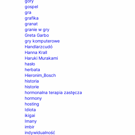
góry
gospel
gra
grafika
granat
granie w gry
Greta Garbo
gry komputerowe
Handlarzcudó
Hanna Krall
Haruki Murakami
hasło
herbata
Hieronim_Bosch
historia
historie
hormonalna terapia zastęcza
hormony
hosting
Idiota
ikigai
Imany
imbir
indywidualność