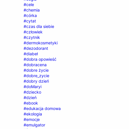
#cele
#chemia
#córka
#cytat
#czas dla siebie
#człowiek
#czytnik
#dermokosmetyki
#dezodorant
#diabeł
#dobra opowieść
#dobracena
#dobre życie
#dobre_zycie
#dobry dzień
#doMaryi
#dziecko
#dzień
#ebook
#edukacja domowa
#ekologia
#emocje
#emulgator