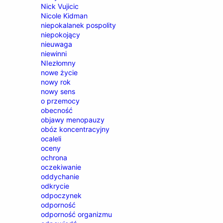
Nick Vujicic
Nicole Kidman
niepokalanek pospolity
niepokojący
nieuwaga
niewinni
NIezłomny
nowe życie
nowy rok
nowy sens
o przemocy
obecność
objawy menopauzy
obóz koncentracyjny
ocaleli
oceny
ochrona
oczekiwanie
oddychanie
odkrycie
odpoczynek
odporność
odporność organizmu