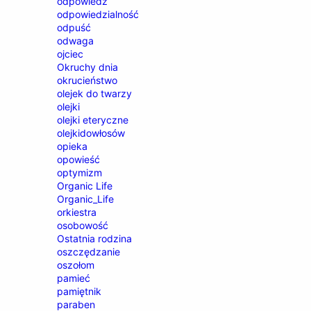
odpowiedź
odpowiedzialność
odpuść
odwaga
ojciec
Okruchy dnia
okrucieństwo
olejek do twarzy
olejki
olejki eteryczne
olejkidowłosów
opieka
opowieść
optymizm
Organic Life
Organic_Life
orkiestra
osobowość
Ostatnia rodzina
oszczędzanie
oszołom
pamieć
pamiętnik
paraben