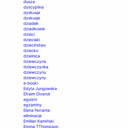
dusza
dyscyplina
dyskusja
dyskusje
dziadek
dziadkowie
dzieci
dzieciaki
dzieciństwo
dziecko
dzielnica
dziewczyna
dziewczynka
dziewczynu
dziewczyny
e-booki
Edyta Jungowska
Efraim Diveroli
egoizm
egzaminy
Elena Ferrante
eliminacje
Emilian Kamiński
Emma TThompson