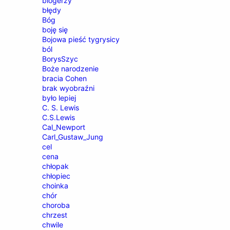
blogerzy
błędy
Bóg
boję się
Bojowa pieść tygrysicy
ból
BorysSzyc
Boże narodzenie
bracia Cohen
brak wyobraźni
było lepiej
C. S. Lewis
C.S.Lewis
Cal_Newport
Carl_Gustaw_Jung
cel
cena
chłopak
chłopiec
choinka
chór
choroba
chrzest
chwile