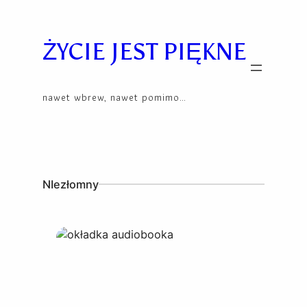
Skip
to
content
ŻYCIE JEST PIĘKNE
nawet wbrew, nawet pomimo…
NIezłomny