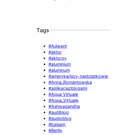
Tags
#Adwent
#aktor
#aktorzy
#aluminium
#aluminum
#amerykańscy-nastolatkowie
#Anna_Romantowska
#aplikacjazblogami
#Aqua Virtuale
#Aqua_Virtuale
#Ashwagandha
#audiblog
#audioblog
#balsam
#Berlin