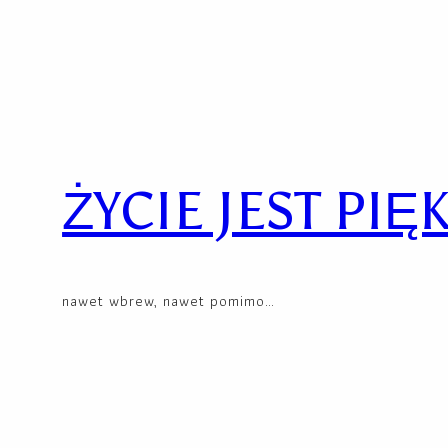
Skip
to
content
ŻYCIE JEST PIĘ
nawet wbrew, nawet pomimo…