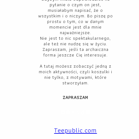
pytanie o czym on jest,
musiałabym napisać, że o
wszystkim i o niczym. Bo piszę po
prostu o tym, co w danym
momencie jest dla mnie
najważniejsze.
Nie jest to nic spektakularnego,
ale też nie nudzę się w życiu.
Zapraszam, jeśli ta archaiczna
forma jeszcze Cię interesuje.
A tutaj możesz zobaczyć jedną z
moich aktywności, czyli koszulki i
nie tylko, z motywami, które
stworzyłam.
ZAPRASZAM
Facebook
YouTube
Instagram
X
TikTok
LinkedIn
Teepublic.com