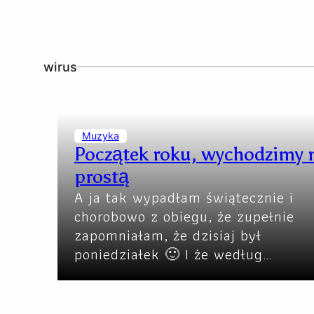
wirus
Muzyka
Początek roku, wychodzimy 
prostą
A ja tak wypadłam świątecznie i
chorobowo z obiegu, że zupełnie
zapomniałam, że dzisiaj był
poniedziałek 🙂 I że według…