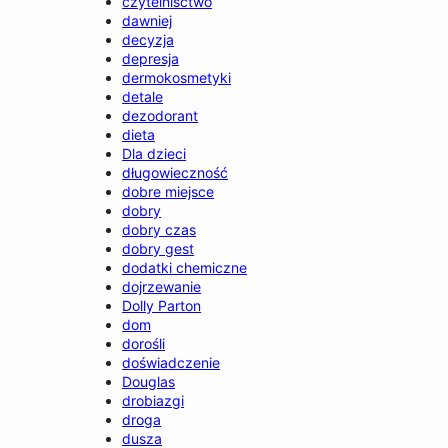
czytelnisctwo
dawniej
decyzja
depresja
dermokosmetyki
detale
dezodorant
dieta
Dla dzieci
długowieczność
dobre miejsce
dobry
dobry czas
dobry gest
dodatki chemiczne
dojrzewanie
Dolly Parton
dom
dorośli
doświadczenie
Douglas
drobiazgi
droga
dusza