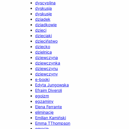
dyscyplina
dyskusja
dyskusje
dziadek
dziadkowie
dzieci
dzieciaki
dzieciństwo
dziecko
dzielnica
dziewczyna
dziewczynka
dziewczynu
dziewczyny
e-booki
Edyta Jungowska
Efraim Diveroli
egoizm
egzaminy
Elena Ferrante
eliminacje
Emilian Kamiński
Emma TThompson
emocje