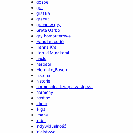
gospel
gra
grafika
granat
granie w gry
Greta Garbo
gry komputerowe
Handlarzcudó
Hanna Krall
Haruki Murakami
hasło
herbata
Hieronim_Bosch
historia
historie
hormonalna terapia zastęcza
hormony
hosting
Idiota
ikigai
Imany
imbir
indywidualność
inicjatywa