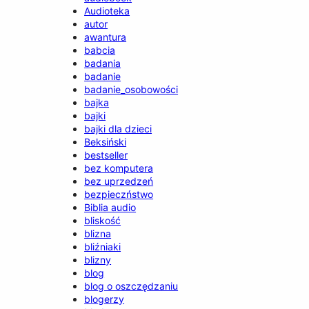
Audioteka
autor
awantura
babcia
badania
badanie
badanie_osobowości
bajka
bajki
bajki dla dzieci
Beksiński
bestseller
bez komputera
bez uprzedzeń
bezpieczństwo
Biblia audio
bliskość
blizna
bliźniaki
blizny
blog
blog o oszczędzaniu
blogerzy