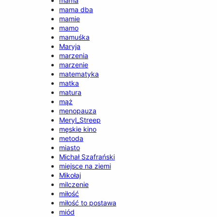
mama
mama dba
mamie
mamo
mamuśka
Maryja
marzenia
marzenie
matematyka
matka
matura
mąż
menopauza
Meryl_Streep
męskie kino
metoda
miasto
Michał Szafrański
miejsce na ziemi
Mikołaj
milczenie
miłość
miłość to postawa
miód