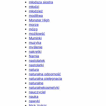
młodsza siostra
młodzi
młodzież
modlitwa
Monster High
morze
mózg
możliowść
Muminki
muzyka
myślenie
nakrętki
Narnia
nastolatek
nastolatki
natura
naturalna odporność
naturalna pielęgnacja
naturalne
naturalnekosmetyki
nauczyciel
nauka
nawyki
Nick Vujicic