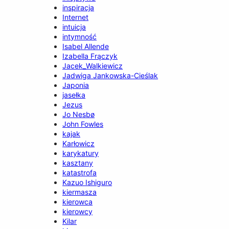
inspiracja
Internet
intuicja
intymność
Isabel Allende
Izabella Frączyk
Jacek_Walkiewicz
Jadwiga Jankowska-Cieślak
Japonia
jasełka
Jezus
Jo Nesbø
John Fowles
kajak
Karłowicz
karykatury
kasztany
katastrofa
Kazuo Ishiguro
kiermasza
kierowca
kierowcy
Kilar