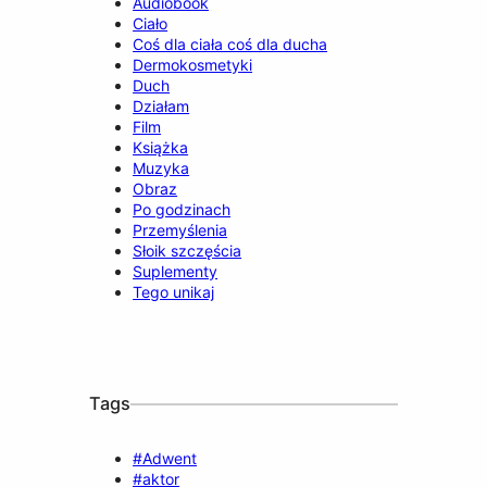
Audiobook
Ciało
Coś dla ciała coś dla ducha
Dermokosmetyki
Duch
Działam
Film
Książka
Muzyka
Obraz
Po godzinach
Przemyślenia
Słoik szczęścia
Suplementy
Tego unikaj
Tags
#Adwent
#aktor