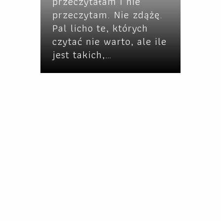
przeczytałam I nie
przeczytam. Nie zdążę.
Pal licho te, których
czytać nie warto, ale ile
jest takich,…