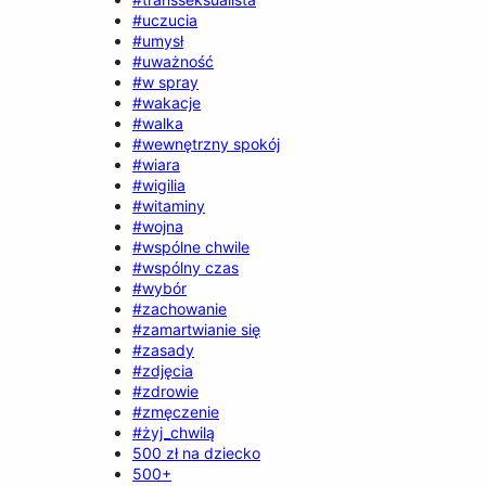
#uczucia
#umysł
#uważność
#w spray
#wakacje
#walka
#wewnętrzny spokój
#wiara
#wigilia
#witaminy
#wojna
#wspólne chwile
#wspólny czas
#wybór
#zachowanie
#zamartwianie się
#zasady
#zdjęcia
#zdrowie
#zmęczenie
#żyj_chwilą
500 zł na dziecko
500+