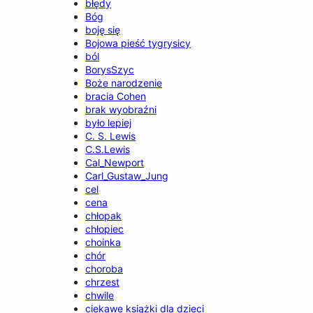
błędy
Bóg
boję się
Bojowa pieść tygrysicy
ból
BorysSzyc
Boże narodzenie
bracia Cohen
brak wyobraźni
było lepiej
C. S. Lewis
C.S.Lewis
Cal_Newport
Carl_Gustaw_Jung
cel
cena
chłopak
chłopiec
choinka
chór
choroba
chrzest
chwile
ciekawe książki dla dzieci