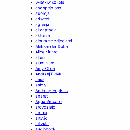
6-latkiw szkole
aadopcja psa
aborcja
adwent
agresja
akceptacja
aktorka
album ze zdjeciami
Aleksander Doba
Alice Munro
aloes
aluminium
Amy Chua
Andrzej Fidyk
anioł
anioły
Anthony Hopkins
aparat
Aqua Virtualle
arcydzieło
aronia
artyści
artysta
audiobook