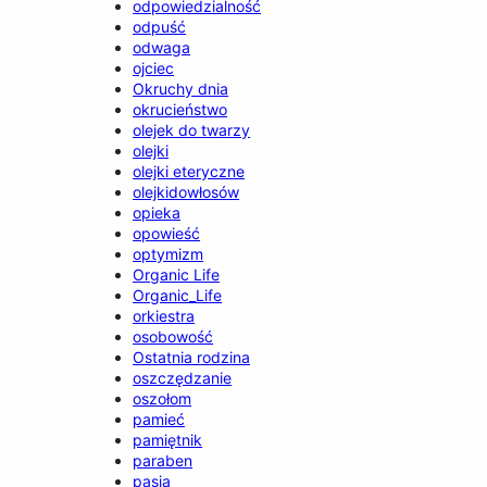
odpowiedzialność
odpuść
odwaga
ojciec
Okruchy dnia
okrucieństwo
olejek do twarzy
olejki
olejki eteryczne
olejkidowłosów
opieka
opowieść
optymizm
Organic Life
Organic_Life
orkiestra
osobowość
Ostatnia rodzina
oszczędzanie
oszołom
pamieć
pamiętnik
paraben
pasja