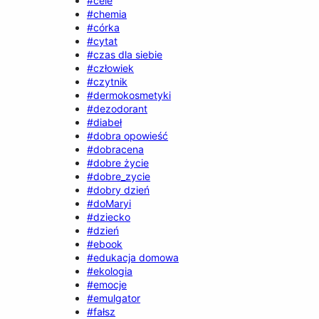
#cele
#chemia
#córka
#cytat
#czas dla siebie
#człowiek
#czytnik
#dermokosmetyki
#dezodorant
#diabeł
#dobra opowieść
#dobracena
#dobre życie
#dobre_zycie
#dobry dzień
#doMaryi
#dziecko
#dzień
#ebook
#edukacja domowa
#ekologia
#emocje
#emulgator
#fałsz