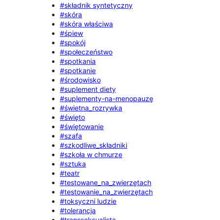
#składnik syntetyczny
#skóra
#skóra właściwa
#śpiew
#spokój
#społeczeństwo
#spotkania
#spotkanie
#środowisko
#suplement diety
#suplementy-na-menopauzę
#świetna_rozrywka
#święto
#świętowanie
#szafa
#szkodliwe_składniki
#szkoła w chmurze
#sztuka
#teatr
#testowane_na_zwierzętach
#testowanie_na_zwierzętach
#toksyczni ludzie
#tolerancja
#transseksualista