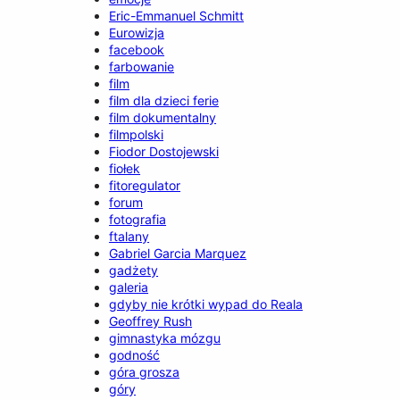
Eric-Emmanuel Schmitt
Eurowizja
facebook
farbowanie
film
film dla dzieci ferie
film dokumentalny
filmpolski
Fiodor Dostojewski
fiołek
fitoregulator
forum
fotografia
ftalany
Gabriel Garcia Marquez
gadżety
galeria
gdyby nie krótki wypad do Reala
Geoffrey Rush
gimnastyka mózgu
godność
góra grosza
góry