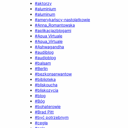
#aktorzy
#aluminium
#aluminum
#amerykańscy-nastolatkowie
#Anna_Romantowska
#aplikacjazblogami
#Aqua Virtuale
#Aqua_Virtuale
#Ashwagandha
#audiblog
#audioblog
#balsam
#Berlin
#bezkonserwantow
#biblioteka
#bliskoucha
#bliskozycia
#blog
#Bóg
#bohaterowie
#Brad Pitt
#być potrzebnym
#cegła