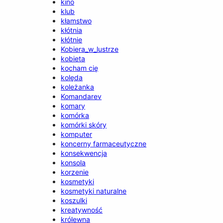
kino
klub
kłamstwo
kłótnia
kłótnie
Kobiera_w_lustrze
kobieta
kocham cię
kolęda
koleżanka
Komandarev
komary
komórka
komórki skóry
komputer
koncerny farmaceutyczne
konsekwencja
konsola
korzenie
kosmetyki
kosmetyki naturalne
koszulki
kreatywność
królewna