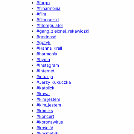
#fargo
#filharmonia
#film
#film polski
#fitoregulator
#gang_zielonej_rekawiczki
#godność
#gotyk
#Hanna_Krall
#harmonia
#hymn
#Instagram
#Internet
#intuicja
#Jerzy Kukuczka
#katolicki
#kawa
#kim jestem
#kim_jestem
#komiks
#koncert
#koronawirus
#kościół
#kosmetyki