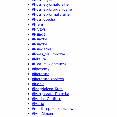
#kosmetyki naturalne
#kosmetyki organiczne
#kosmetyki_naturalne
#kosmopedia
#krem
#kryzys
#ksiądz
#ksiażka
#książka
#księgarnia
#kwas_hialuronowy
#lektura
#Liceum w chmurze
#liposomy
#literatura
#literatura kobieca
#ludzie
#Magdalena_Kuta
#Małgorzata_Potocka
#Marion Cottilard
#Marta
#media_społecznościowe
#Mel Gibson