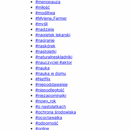
#menopauza
#miłość
#modlitwa
#Mylene_Farmer
#myśli
#nadzieja
#nagietek lekarski
#nagranie
#naskórek
#nastolatki
#naturalneskladniki
#nauczyciel #aktor
#nauka
#nauka w domu
#Netflix
#niepoddawajsię
#niepodległość
#niezapominajki
#nowy_rok
#o nastolatkach
#ochrona środowiska
#ococtawalka
#odporność
#online