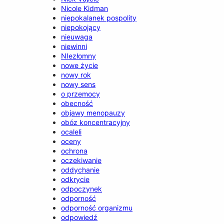
Nicole Kidman
niepokalanek pospolity
niepokojący
nieuwaga
niewinni
NIezłomny
nowe życie
nowy rok
nowy sens
o przemocy
obecność
objawy menopauzy
obóz koncentracyjny
ocaleli
oceny
ochrona
oczekiwanie
oddychanie
odkrycie
odpoczynek
odporność
odporność organizmu
odpowiedź