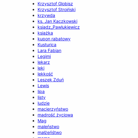
Krzysztof Globisz
Krzysztof Stroiński
krzywda
ks. Jan Kaczkowski
ksiądz_Pawlukiewicz
książka
kupon rabatowy
Kusturica
Lara Fabian
Legimi
lekarz
leki
lekkość
Leszek Zduń
Lewis
lipa
listy
ludzie
macierzyństwo
mądrość życiowa
Mag
maleństwo
małżeńśtwo