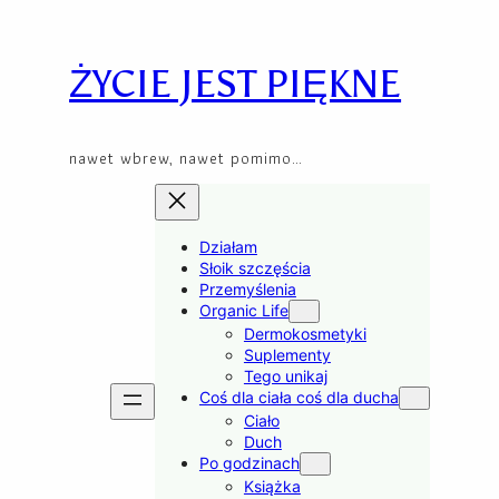
Skip
to
content
ŻYCIE JEST PIĘKNE
nawet wbrew, nawet pomimo…
Działam
Słoik szczęścia
Przemyślenia
Organic Life
Dermokosmetyki
Suplementy
Tego unikaj
Coś dla ciała coś dla ducha
Ciało
Duch
Po godzinach
Książka