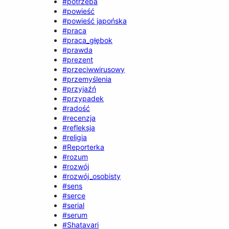
#potrzeba
#powieść
#powieść japońska
#praca
#praca_głębok
#prawda
#prezent
#przeciwwirusowy
#przemyślenia
#przyjaźń
#przypadek
#radość
#recenzja
#refleksja
#religia
#Reporterka
#rozum
#rozwój
#rozwój_osobisty
#sens
#serce
#serial
#serum
#Shatavari