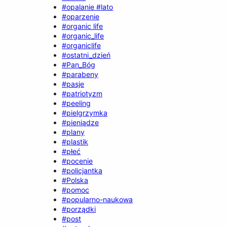
#opalanie #lato
#oparzenie
#organic life
#organic_life
#organiclife
#ostatni_dzień
#Pan_Bóg
#parabeny
#pasje
#patriotyzm
#peeling
#pielgrzymka
#pieniądze
#plany
#plastik
#płeć
#pocenie
#policjantka
#Polska
#pomoc
#popularno-naukowa
#porządki
#post