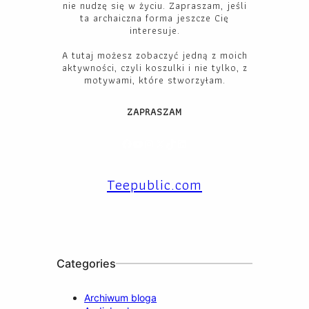
nie nudzę się w życiu. Zapraszam, jeśli
ta archaiczna forma jeszcze Cię
interesuje.
A tutaj możesz zobaczyć jedną z moich
aktywności, czyli koszulki i nie tylko, z
motywami, które stworzyłam.
ZAPRASZAM
Facebook
YouTube
Instagram
X
TikTok
LinkedIn
Teepublic.com
Categories
Archiwum bloga