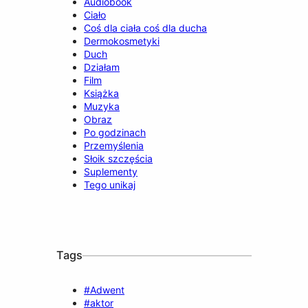
Audiobook
Ciało
Coś dla ciała coś dla ducha
Dermokosmetyki
Duch
Działam
Film
Książka
Muzyka
Obraz
Po godzinach
Przemyślenia
Słoik szczęścia
Suplementy
Tego unikaj
Tags
#Adwent
#aktor