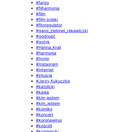
#fargo
#filharmonia
#film
#film polski
#fitoregulator
#gang_zielonej_rekawiczki
#godność
#gotyk
#Hanna_Krall
#harmonia
#hymn
#Instagram
#Internet
#intuicja
#Jerzy Kukuczka
#katolicki
#kawa
#kim jestem
#kim_jestem
#komiks
#koncert
#koronawirus
#kościół
#kosmetyki