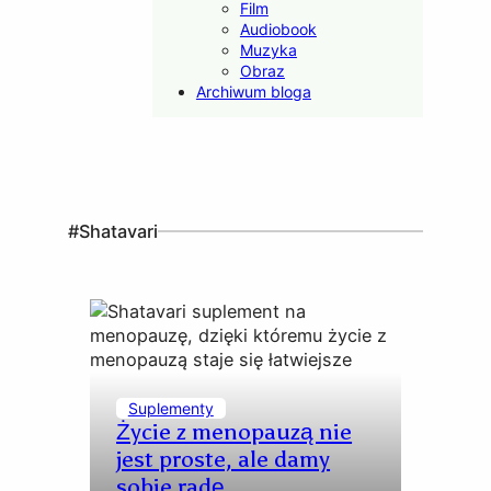
Film
Audiobook
Muzyka
Obraz
Archiwum bloga
#Shatavari
Suplementy
Życie z menopauzą nie
jest proste, ale damy
sobie radę