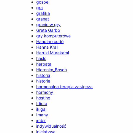
gospel
gra
grafika
granat
granie w gry
Greta Garbo
gry komputerowe
Handlarzcudó
Hanna Krall
Haruki Murakami
hasło
herbata
Hieronim_Bosch
historia
historie
hormonalna terapia zastęcza
hormony
hosting
Idiota
ikigai
Imany
imbir
indywidualność
inicjatywa