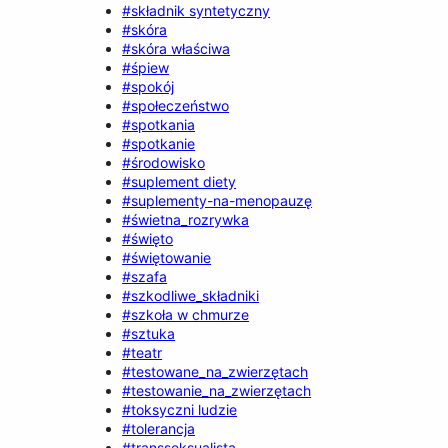
#składnik syntetyczny
#skóra
#skóra właściwa
#śpiew
#spokój
#społeczeństwo
#spotkania
#spotkanie
#środowisko
#suplement diety
#suplementy-na-menopauzę
#świetna_rozrywka
#święto
#świętowanie
#szafa
#szkodliwe_składniki
#szkoła w chmurze
#sztuka
#teatr
#testowane_na_zwierzętach
#testowanie_na_zwierzętach
#toksyczni ludzie
#tolerancja
#transseksualista