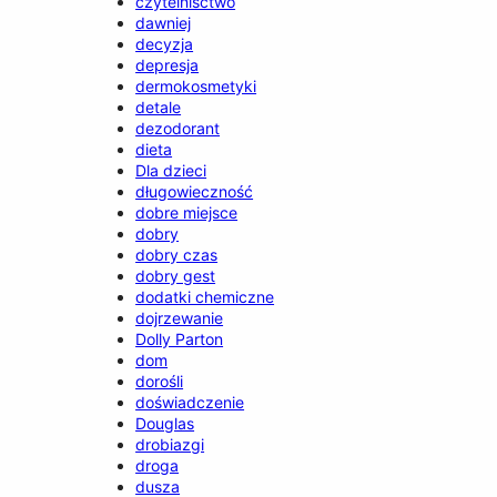
czytelnisctwo
dawniej
decyzja
depresja
dermokosmetyki
detale
dezodorant
dieta
Dla dzieci
długowieczność
dobre miejsce
dobry
dobry czas
dobry gest
dodatki chemiczne
dojrzewanie
Dolly Parton
dom
dorośli
doświadczenie
Douglas
drobiazgi
droga
dusza