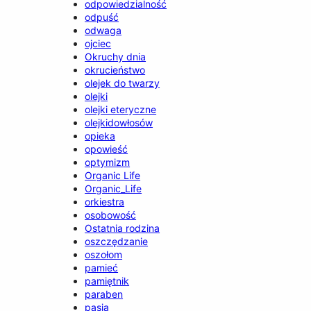
odpowiedzialność
odpuść
odwaga
ojciec
Okruchy dnia
okrucieństwo
olejek do twarzy
olejki
olejki eteryczne
olejkidowłosów
opieka
opowieść
optymizm
Organic Life
Organic_Life
orkiestra
osobowość
Ostatnia rodzina
oszczędzanie
oszołom
pamieć
pamiętnik
paraben
pasja