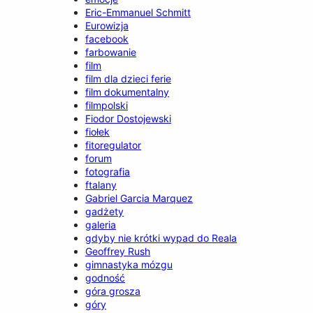
Eric-Emmanuel Schmitt
Eurowizja
facebook
farbowanie
film
film dla dzieci ferie
film dokumentalny
filmpolski
Fiodor Dostojewski
fiołek
fitoregulator
forum
fotografia
ftalany
Gabriel Garcia Marquez
gadżety
galeria
gdyby nie krótki wypad do Reala
Geoffrey Rush
gimnastyka mózgu
godność
góra grosza
góry