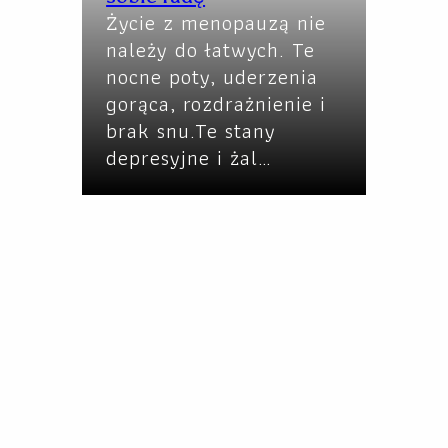
Życie z menopauzą nie
należy do łatwych. Te
nocne poty, uderzenia
gorąca, rozdrażnienie i
brak snu.Te stany
depresyjne i żal…