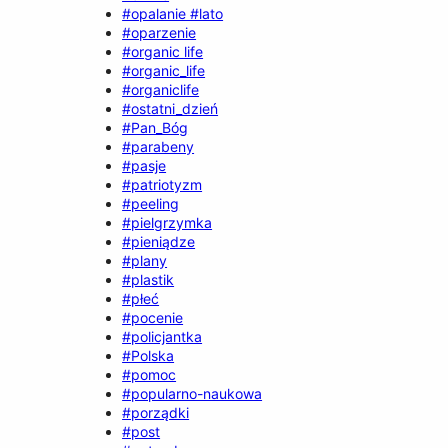
#opalanie #lato
#oparzenie
#organic life
#organic_life
#organiclife
#ostatni_dzień
#Pan_Bóg
#parabeny
#pasje
#patriotyzm
#peeling
#pielgrzymka
#pieniądze
#plany
#plastik
#płeć
#pocenie
#policjantka
#Polska
#pomoc
#popularno-naukowa
#porządki
#post