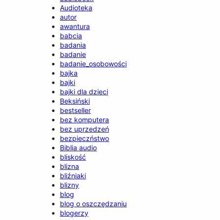
Audioteka
autor
awantura
babcia
badania
badanie
badanie_osobowości
bajka
bajki
bajki dla dzieci
Beksiński
bestseller
bez komputera
bez uprzedzeń
bezpieczństwo
Biblia audio
bliskość
blizna
bliźniaki
blizny
blog
blog o oszczędzaniu
blogerzy