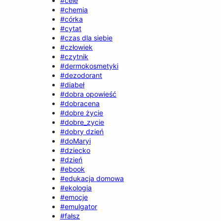
#cele
#chemia
#córka
#cytat
#czas dla siebie
#człowiek
#czytnik
#dermokosmetyki
#dezodorant
#diabeł
#dobra opowieść
#dobracena
#dobre życie
#dobre_zycie
#dobry dzień
#doMaryi
#dziecko
#dzień
#ebook
#edukacja domowa
#ekologia
#emocje
#emulgator
#fałsz