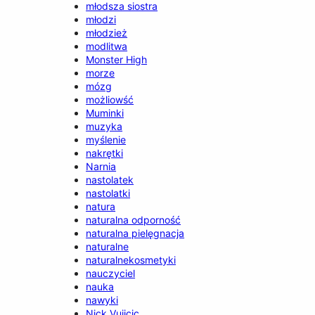
młodsza siostra
młodzi
młodzież
modlitwa
Monster High
morze
mózg
możliowść
Muminki
muzyka
myślenie
nakrętki
Narnia
nastolatek
nastolatki
natura
naturalna odporność
naturalna pielęgnacja
naturalne
naturalnekosmetyki
nauczyciel
nauka
nawyki
Nick Vujicic