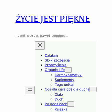
Skip
to
content
ŻYCIE JEST PIĘKNE
nawet wbrew, nawet pomimo…
Działam
Słoik szczęścia
Przemyślenia
Organic Life
Dermokosmetyki
Suplementy
Tego unikaj
Coś dla ciała coś dla ducha
Ciało
Duch
Po godzinach
Książka