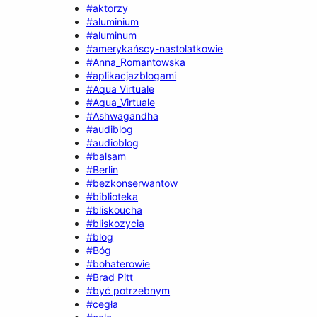
#aktorzy
#aluminium
#aluminum
#amerykańscy-nastolatkowie
#Anna_Romantowska
#aplikacjazblogami
#Aqua Virtuale
#Aqua_Virtuale
#Ashwagandha
#audiblog
#audioblog
#balsam
#Berlin
#bezkonserwantow
#biblioteka
#bliskoucha
#bliskozycia
#blog
#Bóg
#bohaterowie
#Brad Pitt
#być potrzebnym
#cegła