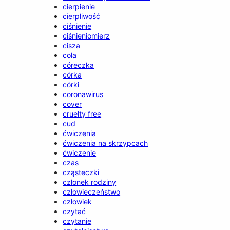
cierpienie
cierpliwość
ciśnienie
ciśnieniomierz
cisza
cola
córeczka
córka
córki
coronawirus
cover
cruelty free
cud
ćwiczenia
ćwiczenia na skrzypcach
ćwiczenie
czas
cząsteczki
członek rodziny
człowieczeństwo
człowiek
czytać
czytanie