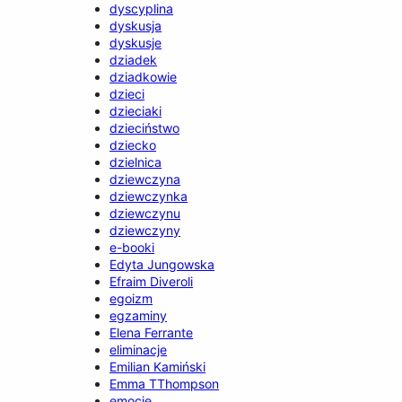
dyscyplina
dyskusja
dyskusje
dziadek
dziadkowie
dzieci
dzieciaki
dzieciństwo
dziecko
dzielnica
dziewczyna
dziewczynka
dziewczynu
dziewczyny
e-booki
Edyta Jungowska
Efraim Diveroli
egoizm
egzaminy
Elena Ferrante
eliminacje
Emilian Kamiński
Emma TThompson
emocje