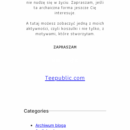
nie nudzę się w życiu. Zapraszam, jeśli
ta archaiczna forma jeszcze Cię
interesuje.
A tutaj możesz zobaczyć jedną z moich
aktywności, czyli koszulki i nie tylko, z
motywami, które stworzyłam.
ZAPRASZAM
Facebook
YouTube
Instagram
X
TikTok
LinkedIn
Teepublic.com
Categories
Archiwum bloga