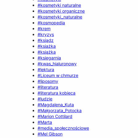
#kosmetyki naturalne
#kosmetyki organiczne
#kosmetyki_naturalne
#kosmopedia
#krem
#kryzys
#ksiądz
#ksiażka
#książka
#księgarnia
#kwas_hialuronowy
#lektura
#Liceum w chmurze
#liposomy
#literatura
#literatura kobieca
#ludzie
#Magdalena_Kuta
#Małgorzata_Potocka
#Marion Cottilard
#Marta
#media_społecznościowe
#Mel Gibson