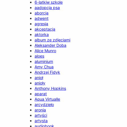
6-latkiw szkole
aadopcja psa
aborcja
adwent
agresja
akceptacja
aktorka
album ze zdjeciami
Aleksander Doba
Alice Munro
aloes
aluminium
Amy Chua
Andrzej Fidyk
anioł
anioły
Anthony Hopkins
aparat
Aqua Virtualle
arcydzieło
aronia
artyści
artysta
audiobook