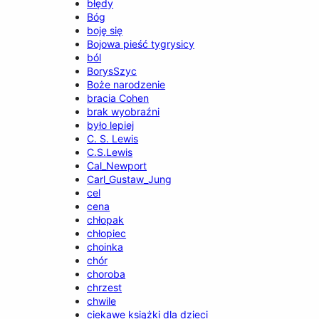
błędy
Bóg
boję się
Bojowa pieść tygrysicy
ból
BorysSzyc
Boże narodzenie
bracia Cohen
brak wyobraźni
było lepiej
C. S. Lewis
C.S.Lewis
Cal_Newport
Carl_Gustaw_Jung
cel
cena
chłopak
chłopiec
choinka
chór
choroba
chrzest
chwile
ciekawe książki dla dzieci