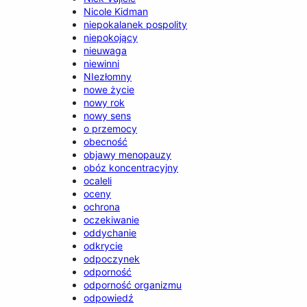
Nicole Kidman
niepokalanek pospolity
niepokojący
nieuwaga
niewinni
NIezłomny
nowe życie
nowy rok
nowy sens
o przemocy
obecność
objawy menopauzy
obóz koncentracyjny
ocaleli
oceny
ochrona
oczekiwanie
oddychanie
odkrycie
odpoczynek
odporność
odporność organizmu
odpowiedź