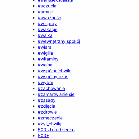
#uczucia
#umysł
#uważność
#w spray
#wakacje
#walka
#wewnętrzny spokój
#wiara
#wigilia
#witaminy
#wojna
#wspólne chwile
#wspólny czas
#wybór
#zachowanie
#zamartwianie się
#zasady
#zdjęcia
#zdrowie
#zmęczenie
#żyj_chwilą
500 zł na dziecko
500+