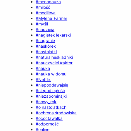
#menopauza
#miłość
#modlitwa
#Mylene_Farmer
#myśli
#nadzieja
#nagietek lekarski
#nagranie
#naskórek
#nastolatki
#naturalneskladniki
#nauczyciel #aktor
#nauka
#nauka w domu
#Netflix
#niepoddawajsię
#niepodległość
#niezapominajki
#nowy_rok
#o nastolatkach
#ochrona środowiska
#ococtawalka
#odporność
#online