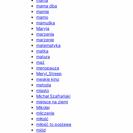
mama
mama dba
mamie
mamo
mamuśka
Maryja
marzenia
marzenie
matematyka
matka
matura
mąż
menopauza
Meryl_Streep
męskie kino
metoda
miasto
Michał Szafrański
miejsce na ziemi
Mikołaj
milczenie
miłość
miłość to postawa
miód