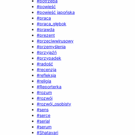
#potrzeba
#powieść
#powieść japońska
#praca
#praca_głębok
#prawda
#prezent
#przeciwwirusowy
#przemyślenia
#przyjaźń
#przypadek
#radość
#recenzja
#refleksja
#religia
#Reporterka
#rozum
#rozwój
#rozwój_osobisty
#sens
#serce
#serial
#serum
#Shatavari