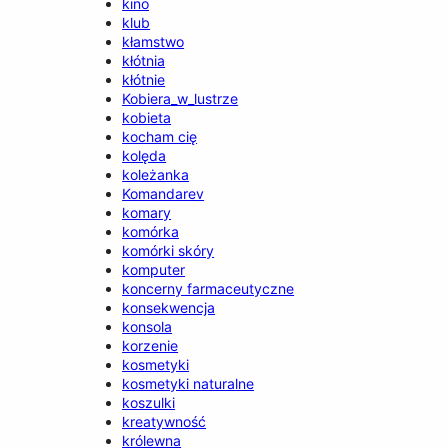
kino
klub
kłamstwo
kłótnia
kłótnie
Kobiera_w_lustrze
kobieta
kocham cię
kolęda
koleżanka
Komandarev
komary
komórka
komórki skóry
komputer
koncerny farmaceutyczne
konsekwencja
konsola
korzenie
kosmetyki
kosmetyki naturalne
koszulki
kreatywność
królewna