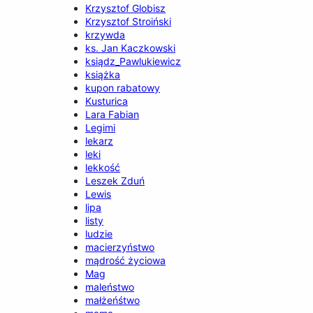
Krzysztof Globisz
Krzysztof Stroiński
krzywda
ks. Jan Kaczkowski
ksiądz_Pawlukiewicz
książka
kupon rabatowy
Kusturica
Lara Fabian
Legimi
lekarz
leki
lekkość
Leszek Zduń
Lewis
lipa
listy
ludzie
macierzyństwo
mądrość życiowa
Mag
maleństwo
małżeńśtwo