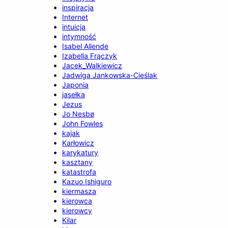
inspiracja
Internet
intuicja
intymność
Isabel Allende
Izabella Frączyk
Jacek_Walkiewicz
Jadwiga Jankowska-Cieślak
Japonia
jasełka
Jezus
Jo Nesbø
John Fowles
kajak
Karłowicz
karykatury
kasztany
katastrofa
Kazuo Ishiguro
kiermasza
kierowca
kierowcy
Kilar