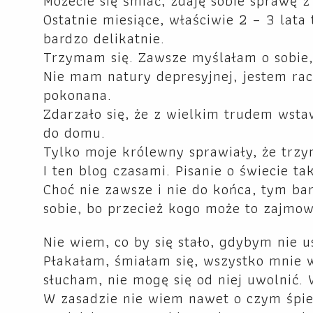
Możecie się śmiać, zdaję sobie sprawę z 
Ostatnie miesiące, właściwie 2 – 3 lata
bardzo delikatnie.
Trzymam się. Zawsze myślałam o sobie, ż
Nie mam natury depresyjnej, jestem ra
pokonana.
Zdarzało się, że z wielkim trudem wsta
do domu.
Tylko moje królewny sprawiały, że trzy
I ten blog czasami. Pisanie o świecie ta
Choć nie zawsze i nie do końca, tym bar
sobie, bo przecież kogo może to zajmo
Nie wiem, co by się stało, gdybym nie 
Płakałam, śmiałam się, wszystko mnie w 
słucham, nie mogę się od niej uwolnić. 
W zasadzie nie wiem nawet o czym śpiew