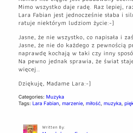
Mimo wszystko daje radę. Raz lepiej, ra
Lara Fabian jest jednocześnie słaba i s
ratuje niektórym ludziom życie:-)
Jasne, że nie wszystko, co napisała i z
Jasne, że nie do każdego z pewnością p
naprawdę kochają w taki czy inny sposó
Na pewno jednak sprawia, że świat staje
więcej…
Dziękuję, Madame Lara:-)
Categories:
Muzyka
Tags:
Lara Fabian
, 
marzenie
, 
miłość
, 
muzyka
, 
pię
Written By: