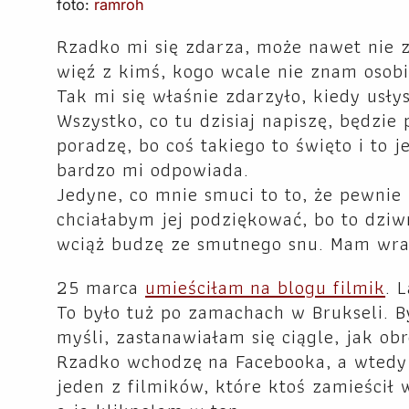
foto:
ramroh
Rzadko mi się zdarza, może nawet nie z
więź z kimś, kogo wcale nie znam osobi
Tak mi się właśnie zdarzyło, kiedy usły
Wszystko, co tu dzisiaj napiszę, będzie
poradzę, bo coś takiego to święto i to j
bardzo mi odpowiada.
Jedyne, co mnie smuci to to, że pewnie
chciałabym jej podziękować, bo to dziwn
wciąż budzę ze smutnego snu. Mam wra
25 marca
umieściłam na blogu filmik
. 
To było tuż po zamachach w Brukseli. B
myśli, zastanawiałam się ciągle, jak ob
Rzadko wchodzę na Facebooka, a wtedy
jeden z filmików, które ktoś zamieścił