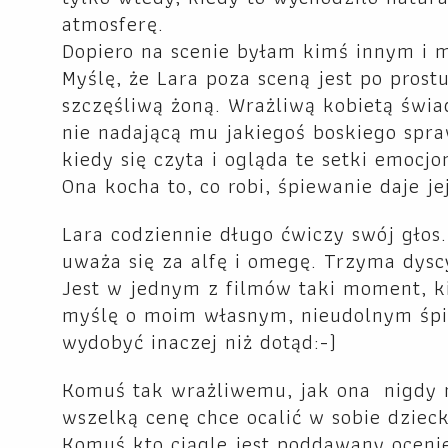
atmosferę.
Dopiero na scenie byłam kimś innym i
Myślę, że Lara poza sceną jest po prost
szczęśliwą żoną. Wrażliwą kobietą świa
nie nadającą mu jakiegoś boskiego spra
kiedy się czyta i ogląda te setki emocj
Ona kocha to, co robi, śpiewanie daje jej
Lara codziennie długo ćwiczy swój głos.
uważa się za alfę i omegę. Trzyma dysc
Jest w jednym z filmów taki moment, ki
myślę o moim własnym, nieudolnym śpie
wydobyć inaczej niż dotąd:-)
Komuś tak wrażliwemu, jak ona nigdy ni
wszelką cenę chce ocalić w sobie dzieck
Komuś kto ciągle jest poddawany ocenie,