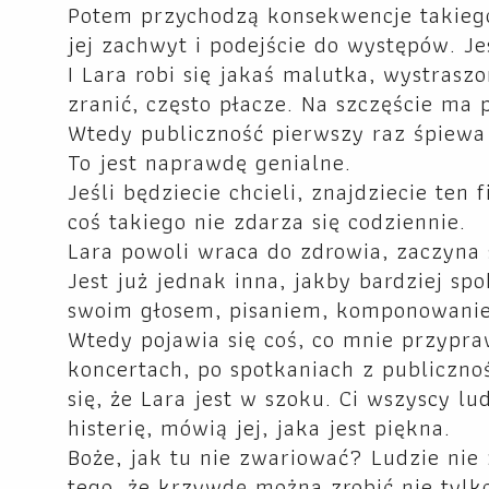
Potem przychodzą konsekwencje takiego
jej zachwyt i podejście do występów. Je
I Lara robi się jakaś malutka, wystrasz
zranić, często płacze. Na szczęście ma p
Wtedy publiczność pierwszy raz śpiewa d
To jest naprawdę genialne.
Jeśli będziecie chcieli, znajdziecie ten
coś takiego nie zdarza się codziennie.
Lara powoli wraca do zdrowia, zaczyna s
Jest już jednak inna, jakby bardziej sp
swoim głosem, pisaniem, komponowaniem
Wtedy pojawia się coś, co mnie przypra
koncertach, po spotkaniach z publicznoś
się, że Lara jest w szoku. Ci wszyscy l
histerię, mówią jej, jaka jest piękna.
Boże, jak tu nie zwariować? Ludzie nie
tego, że krzywdę można zrobić nie tylk