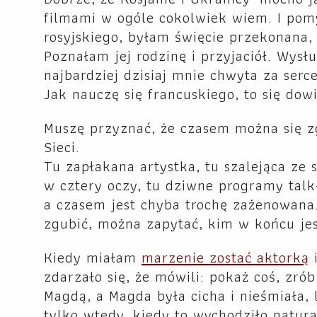
filmami w ogóle cokolwiek wiem. I pom
rosyjskiego, byłam święcie przekonana, 
Poznałam jej rodzinę i przyjaciół. Wys
najbardziej dzisiaj mnie chwyta za serce
Jak nauczę się francuskiego, to się dow
Muszę przyznać, że czasem można się z
Sieci.
Tu zapłakana artystka, tu szalejąca ze
w cztery oczy, tu dziwne programy talk
a czasem jest chyba trochę zażenowana
zgubić, można zapytać, kim w końcu jes
Kiedy miałam
marzenie zostać aktorką
i
zdarzało się, że mówili: pokaż coś, zrób
Magdą, a Magda była cicha i nieśmiała, l
tylko wtedy, kiedy to wychodziło natur