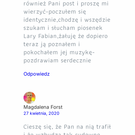
również Pani post i proszę mi
wierzyć-poczułem się
identycznie,chodzę i wszędzie
szukam i słucham piosenek
Lary Fabian,żałuję że dopiero
teraz ją poznałem i
pokochałem jej muzykę-
pozdrawiam serdecznie
Odpowiedz
Magdalena Forst
27 kwietnia, 2020
Cieszę się, że Pan na nią trafił
i że wzbudza tak cudowne