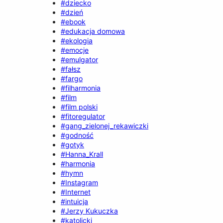
#dziecko
#dzień
#ebook
#edukacja domowa
#ekologia
#emocje
#emulgator
#fałsz
#fargo
#filharmonia
#film
#film polski
#fitoregulator
#gang_zielonej_rekawiczki
#godność
#gotyk
#Hanna_Krall
#harmonia
#hymn
#Instagram
#Internet
#intuicja
#Jerzy Kukuczka
#katolicki