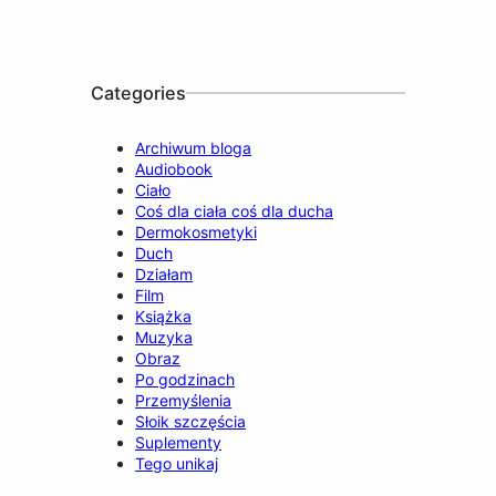
o
b
g
k
d
o
e
r
I
k
a
n
m
Categories
Archiwum bloga
Audiobook
Ciało
Coś dla ciała coś dla ducha
Dermokosmetyki
Duch
Działam
Film
Książka
Muzyka
Obraz
Po godzinach
Przemyślenia
Słoik szczęścia
Suplementy
Tego unikaj