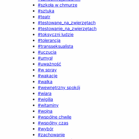
#szkoła w chmurze
#sztuka
#teatr
#testowane_na_zwierzętach
#testowanie_na_zwierzętach
#toksyczni ludzie
#tolerancja
#transseksualista
#uczucia
#umysł
#uważność
#w spray
#wakacje
#walka
#wewnętrzny spokój
#wiara
#wigilia
#witaminy
#wojna
#wspólne chwile
#wspólny czas
#wybór
#zachowanie