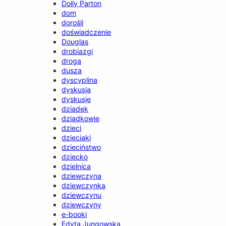
Dolly Parton
dom
dorośli
doświadczenie
Douglas
drobiazgi
droga
dusza
dyscyplina
dyskusja
dyskusje
dziadek
dziadkowie
dzieci
dzieciaki
dzieciństwo
dziecko
dzielnica
dziewczyna
dziewczynka
dziewczynu
dziewczyny
e-booki
Edyta Jungowska