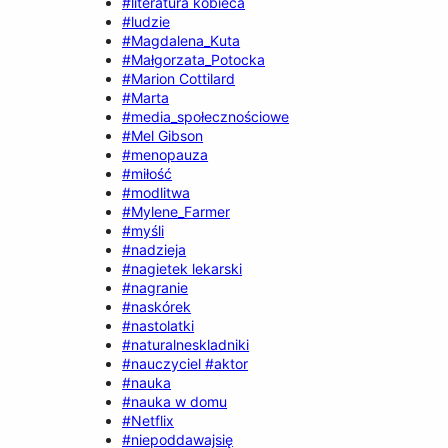
#literatura kobieca
#ludzie
#Magdalena_Kuta
#Małgorzata_Potocka
#Marion Cottilard
#Marta
#media_społecznościowe
#Mel Gibson
#menopauza
#miłość
#modlitwa
#Mylene_Farmer
#myśli
#nadzieja
#nagietek lekarski
#nagranie
#naskórek
#nastolatki
#naturalneskladniki
#nauczyciel #aktor
#nauka
#nauka w domu
#Netflix
#niepoddawajsię