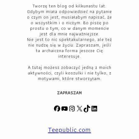
Tworzę ten blog od kilkunastu lat.
Gdybym miała odpowiedzieć na pytanie
o czym on jest, musiałabym napisać, że
o wszystkim i o niczym. Bo piszę po
prostu o tym, co w danym momencie
jest dla mnie najważniejsze.
Nie jest to nic spektakularnego, ale też
nie nudzę się w życiu. Zapraszam, jeśli
ta archaiczna forma jeszcze Cię
interesuje.
A tutaj możesz zobaczyć jedną z moich
aktywności, czyli koszulki i nie tylko, z
motywami, które stworzyłam.
ZAPRASZAM
F
Y
I
X
T
L
a
o
n
i
i
c
u
s
k
n
Teepublic.com
e
T
t
T
k
b
u
a
o
e