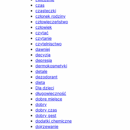
czas
cząsteczki
członek rodziny
człowieczeństwo
człowiek
czytać
czytanie
czytelnisctwo
dawniej
decyzja
depresja
dermokosmetyki
detale
dezodorant
dieta
Dla dzieci
długowieczność
dobre miejsce
dobry
dobry czas
dobry gest
dodatki chemiczne
dojrzewanie