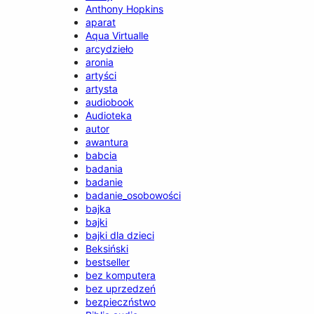
Anthony Hopkins
aparat
Aqua Virtualle
arcydzieło
aronia
artyści
artysta
audiobook
Audioteka
autor
awantura
babcia
badania
badanie
badanie_osobowości
bajka
bajki
bajki dla dzieci
Beksiński
bestseller
bez komputera
bez uprzedzeń
bezpieczństwo