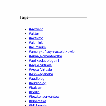
Tags
#Adwent
#aktor
#aktorzy
#aluminium
#aluminum
#amerykańscy-nastolatkowie
#Anna_Romantowska
#aplikacjazblogami
#Aqua Virtuale
#Aqua_Virtuale
#Ashwagandha
#audiblog
#audioblog
#balsam
#Berlin
#bezkonserwantow
#biblioteka
#bliskoucha