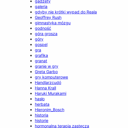
gadżety
galeria
gdyby nie krótki wypad do Reala
Geoffrey Rush
gimnastyka mózgu
godność
góra grosza
góry
gospel
gra
grafika
granat
granie w gry
Greta Garbo
gry komputerowe
Handlarzcudó
Hanna Krall
Haruki Murakami
hasło
herbata
Hieronim_Bosch
historia
historie
hormonalna terapia zastęcza