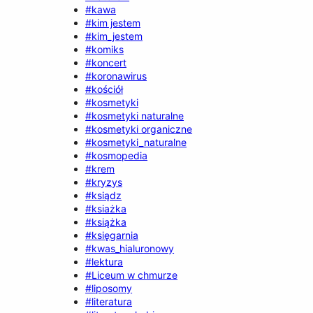
#kawa
#kim jestem
#kim_jestem
#komiks
#koncert
#koronawirus
#kościół
#kosmetyki
#kosmetyki naturalne
#kosmetyki organiczne
#kosmetyki_naturalne
#kosmopedia
#krem
#kryzys
#ksiądz
#ksiażka
#książka
#księgarnia
#kwas_hialuronowy
#lektura
#Liceum w chmurze
#liposomy
#literatura