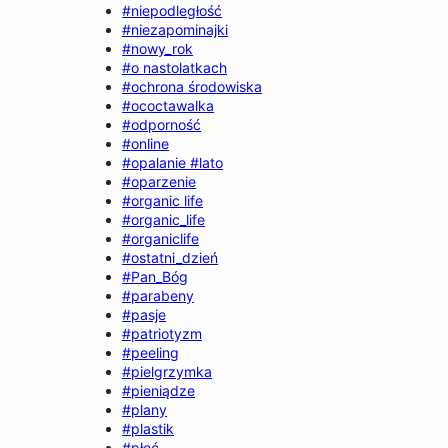
#niepodległość
#niezapominajki
#nowy_rok
#o nastolatkach
#ochrona środowiska
#ococtawalka
#odporność
#online
#opalanie #lato
#oparzenie
#organic life
#organic_life
#organiclife
#ostatni_dzień
#Pan_Bóg
#parabeny
#pasje
#patriotyzm
#peeling
#pielgrzymka
#pieniądze
#plany
#plastik
#płeć