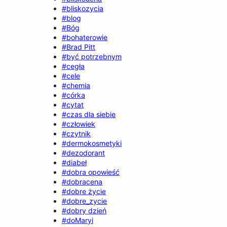
#bliskozycia
#blog
#Bóg
#bohaterowie
#Brad Pitt
#być potrzebnym
#cegła
#cele
#chemia
#córka
#cytat
#czas dla siebie
#człowiek
#czytnik
#dermokosmetyki
#dezodorant
#diabeł
#dobra opowieść
#dobracena
#dobre życie
#dobre_zycie
#dobry dzień
#doMaryi