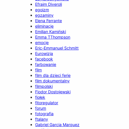
Efraim Diveroli
egoizm
egzaminy
Elena Ferrante
eliminacje
Emilian Kamiński
Emma TThompson
emocje
Eric-Emmanuel Schmitt
Eurowizja
facebook
farbowanie
film
film dla dzieci ferie
film dokumentalny
filmpolski
Fiodor Dostojewski
fiołek
fitoregulator
forum
fotografia
ftalany
Gabriel Garcia Marquez