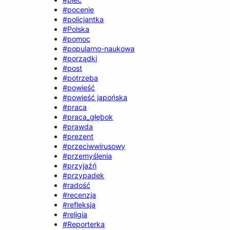
#pocenie
#policjantka
#Polska
#pomoc
#popularno-naukowa
#porządki
#post
#potrzeba
#powieść
#powieść japońska
#praca
#praca_głębok
#prawda
#prezent
#przeciwwirusowy
#przemyślenia
#przyjaźń
#przypadek
#radość
#recenzja
#refleksja
#religia
#Reporterka