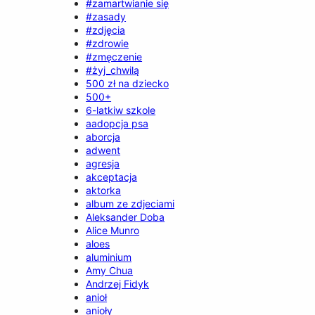
#zamartwianie się
#zasady
#zdjęcia
#zdrowie
#zmęczenie
#żyj_chwilą
500 zł na dziecko
500+
6-latkiw szkole
aadopcja psa
aborcja
adwent
agresja
akceptacja
aktorka
album ze zdjeciami
Aleksander Doba
Alice Munro
aloes
aluminium
Amy Chua
Andrzej Fidyk
anioł
anioły