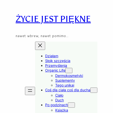
Przejdź
Skip
do
to
treści
content
ŻYCIE JEST PIĘKNE
nawet wbrew, nawet pomimo…
Działam
Słoik szczęścia
Przemyślenia
Organic Life
Dermokosmetyki
Suplementy
Tego unikaj
Coś dla ciała coś dla ducha
Ciało
Duch
Po godzinach
Książka