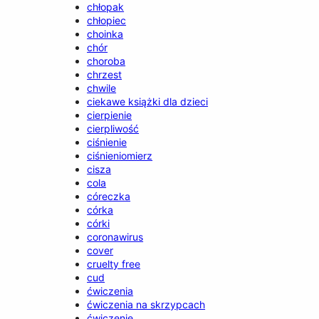
chłopak
chłopiec
choinka
chór
choroba
chrzest
chwile
ciekawe książki dla dzieci
cierpienie
cierpliwość
ciśnienie
ciśnieniomierz
cisza
cola
córeczka
córka
córki
coronawirus
cover
cruelty free
cud
ćwiczenia
ćwiczenia na skrzypcach
ćwiczenie