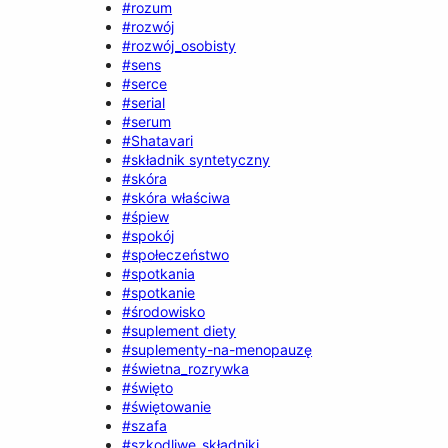
#rozum
#rozwój
#rozwój_osobisty
#sens
#serce
#serial
#serum
#Shatavari
#składnik syntetyczny
#skóra
#skóra właściwa
#śpiew
#spokój
#społeczeństwo
#spotkania
#spotkanie
#środowisko
#suplement diety
#suplementy-na-menopauzę
#świetna_rozrywka
#święto
#świętowanie
#szafa
#szkodliwe_składniki