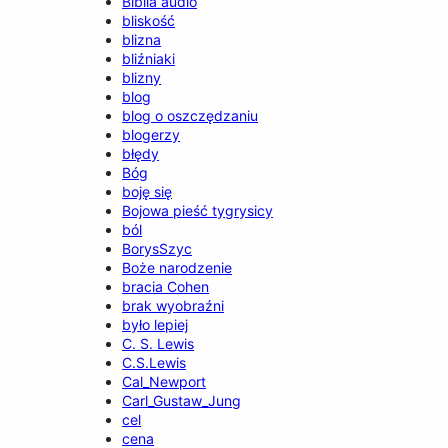
Biblia audio
bliskość
blizna
bliźniaki
blizny
blog
blog o oszczędzaniu
blogerzy
błędy
Bóg
boję się
Bojowa pieść tygrysicy
ból
BorysSzyc
Boże narodzenie
bracia Cohen
brak wyobraźni
było lepiej
C. S. Lewis
C.S.Lewis
Cal_Newport
Carl_Gustaw_Jung
cel
cena