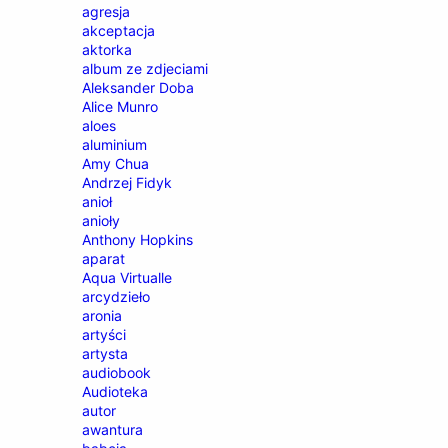
agresja
akceptacja
aktorka
album ze zdjeciami
Aleksander Doba
Alice Munro
aloes
aluminium
Amy Chua
Andrzej Fidyk
anioł
anioły
Anthony Hopkins
aparat
Aqua Virtualle
arcydzieło
aronia
artyści
artysta
audiobook
Audioteka
autor
awantura