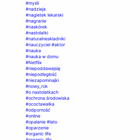
#myśli
#nadzieja
#nagietek lekarski
#nagranie
#naskórek
#nastolatki
#naturalneskladniki
#nauczyciel #aktor
#nauka
#nauka w domu
#Netflix
#niepoddawajsię
#niepodległość
#niezapominajki
#nowy_rok
#o nastolatkach
#ochrona środowiska
#ococtawalka
#odporność
#online
#opalanie #lato
#oparzenie
#organic life
#organic_life