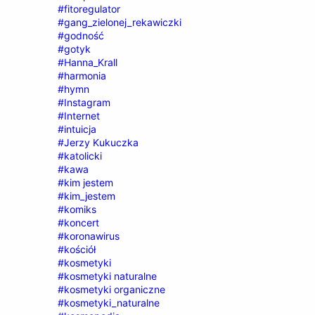
#fitoregulator
#gang_zielonej_rekawiczki
#godność
#gotyk
#Hanna_Krall
#harmonia
#hymn
#Instagram
#Internet
#intuicja
#Jerzy Kukuczka
#katolicki
#kawa
#kim jestem
#kim_jestem
#komiks
#koncert
#koronawirus
#kościół
#kosmetyki
#kosmetyki naturalne
#kosmetyki organiczne
#kosmetyki_naturalne