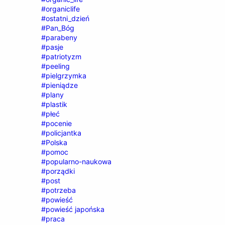
#organiclife
#ostatni_dzień
#Pan_Bóg
#parabeny
#pasje
#patriotyzm
#peeling
#pielgrzymka
#pieniądze
#plany
#plastik
#płeć
#pocenie
#policjantka
#Polska
#pomoc
#popularno-naukowa
#porządki
#post
#potrzeba
#powieść
#powieść japońska
#praca