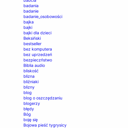
babcia
badania
badanie
badanie_osobowości
bajka
bajki
bajki dla dzieci
Beksiński
bestseller
bez komputera
bez uprzedzeń
bezpieczństwo
Biblia audio
bliskość
blizna
bliźniaki
blizny
blog
blog o oszczędzaniu
blogerzy
błędy
Bóg
boję się
Bojowa pieść tygrysicy