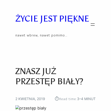
Przejdź
Skip
do
to
treści
content
ŻYCIE JEST PIĘKNE
nawet wbrew, nawet pomimo…
ZNASZ JUŻ
PRZESTĘP BIAŁY?
⏱︎
Read time:
2 KWIETNIA, 2019
3–4 MINUT