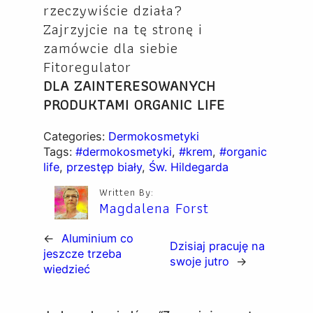
rzeczywiście działa?
Zajrzyjcie na tę stronę i
zamówcie dla siebie
Fitoregulator
DLA ZAINTERESOWANYCH
PRODUKTAMI ORGANIC LIFE
Categories:
Dermokosmetyki
Tags:
#dermokosmetyki
, 
#krem
, 
#organic
life
, 
przestęp biały
, 
Św. Hildegarda
Written By:
Magdalena Forst
←
Aluminium co
Dzisiaj pracuję na
jeszcze trzeba
swoje jutro
→
wiedzieć