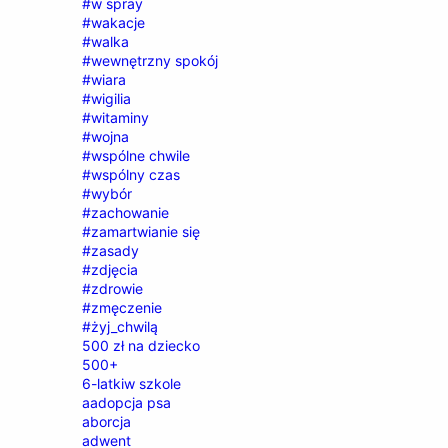
#w spray
#wakacje
#walka
#wewnętrzny spokój
#wiara
#wigilia
#witaminy
#wojna
#wspólne chwile
#wspólny czas
#wybór
#zachowanie
#zamartwianie się
#zasady
#zdjęcia
#zdrowie
#zmęczenie
#żyj_chwilą
500 zł na dziecko
500+
6-latkiw szkole
aadopcja psa
aborcja
adwent