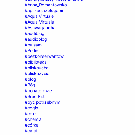
#Anna_Romantowska
#aplikacjazblogami
#Aqua Virtuale
#Aqua_Virtuale
#Ashwagandha
#audiblog
#audioblog
#balsam
#Berlin
#bezkonserwantow
#biblioteka
#bliskoucha
#bliskozycia
#blog
#Bóg
#bohaterowie
#Brad Pitt
#być potrzebnym
#cegła
#cele
#chemia
#córka
#cytat