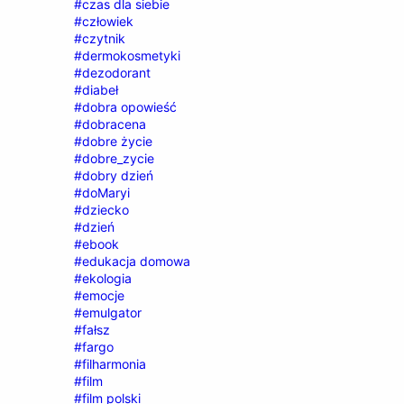
#czas dla siebie
#człowiek
#czytnik
#dermokosmetyki
#dezodorant
#diabeł
#dobra opowieść
#dobracena
#dobre życie
#dobre_zycie
#dobry dzień
#doMaryi
#dziecko
#dzień
#ebook
#edukacja domowa
#ekologia
#emocje
#emulgator
#fałsz
#fargo
#filharmonia
#film
#film polski