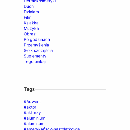
Dermokosmetyki
Duch
Działam
Film
Książka
Muzyka
Obraz
Po godzinach
Przemyślenia
Słoik szczęścia
Suplementy
Tego unikaj
Tags
#Adwent
#aktor
#aktorzy
#aluminium
#aluminum
#amerykańscy-nastolatkowie