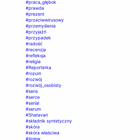
#praca_głębok
#prawda
#prezent
#przeciwwirusowy
#przemyślenia
#przyjaźń
#przypadek
#radość
#recenzja
#refleksja
#religia
#Reporterka
#rozum
#rozwój
#rozwój_osobisty
#sens
#serce
#serial
#serum
#Shatavari
#składnik syntetyczny
#skóra
#skóra właściwa
#śpiew