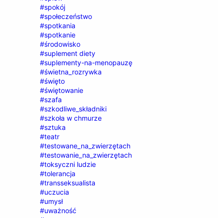
#spokój
#społeczeństwo
#spotkania
#spotkanie
#środowisko
#suplement diety
#suplementy-na-menopauzę
#świetna_rozrywka
#święto
#świętowanie
#szafa
#szkodliwe_składniki
#szkoła w chmurze
#sztuka
#teatr
#testowane_na_zwierzętach
#testowanie_na_zwierzętach
#toksyczni ludzie
#tolerancja
#transseksualista
#uczucia
#umysł
#uważność