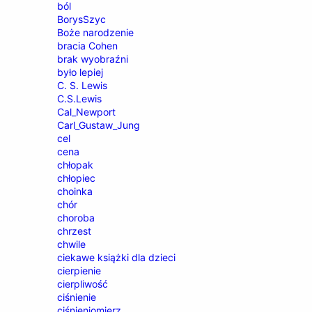
ból
BorysSzyc
Boże narodzenie
bracia Cohen
brak wyobraźni
było lepiej
C. S. Lewis
C.S.Lewis
Cal_Newport
Carl_Gustaw_Jung
cel
cena
chłopak
chłopiec
choinka
chór
choroba
chrzest
chwile
ciekawe książki dla dzieci
cierpienie
cierpliwość
ciśnienie
ciśnieniomierz