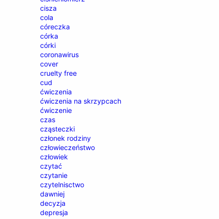
cisza
cola
córeczka
córka
córki
coronawirus
cover
cruelty free
cud
ćwiczenia
ćwiczenia na skrzypcach
ćwiczenie
czas
cząsteczki
członek rodziny
człowieczeństwo
człowiek
czytać
czytanie
czytelnisctwo
dawniej
decyzja
depresja