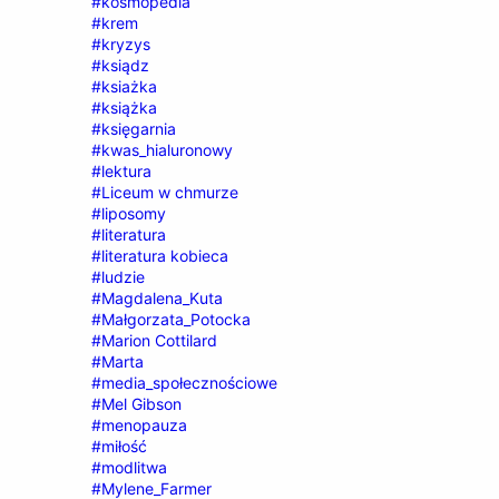
#kosmopedia
#krem
#kryzys
#ksiądz
#ksiażka
#książka
#księgarnia
#kwas_hialuronowy
#lektura
#Liceum w chmurze
#liposomy
#literatura
#literatura kobieca
#ludzie
#Magdalena_Kuta
#Małgorzata_Potocka
#Marion Cottilard
#Marta
#media_społecznościowe
#Mel Gibson
#menopauza
#miłość
#modlitwa
#Mylene_Farmer