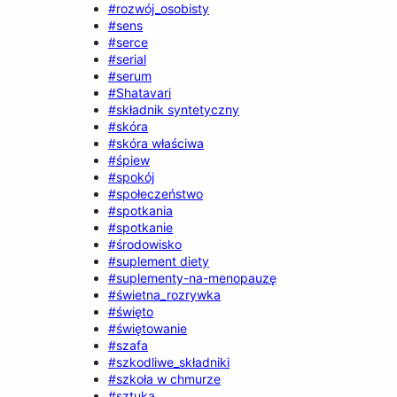
#rozwój_osobisty
#sens
#serce
#serial
#serum
#Shatavari
#składnik syntetyczny
#skóra
#skóra właściwa
#śpiew
#spokój
#społeczeństwo
#spotkania
#spotkanie
#środowisko
#suplement diety
#suplementy-na-menopauzę
#świetna_rozrywka
#święto
#świętowanie
#szafa
#szkodliwe_składniki
#szkoła w chmurze
#sztuka