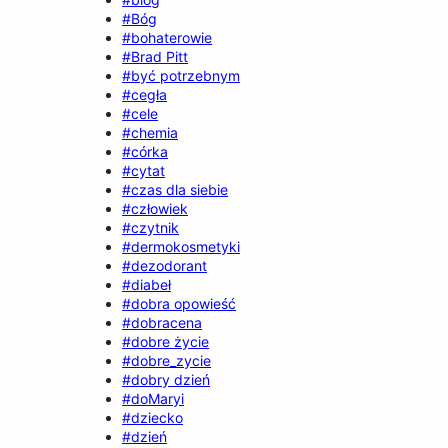
#Bóg
#bohaterowie
#Brad Pitt
#być potrzebnym
#cegła
#cele
#chemia
#córka
#cytat
#czas dla siebie
#człowiek
#czytnik
#dermokosmetyki
#dezodorant
#diabeł
#dobra opowieść
#dobracena
#dobre życie
#dobre_zycie
#dobry dzień
#doMaryi
#dziecko
#dzień