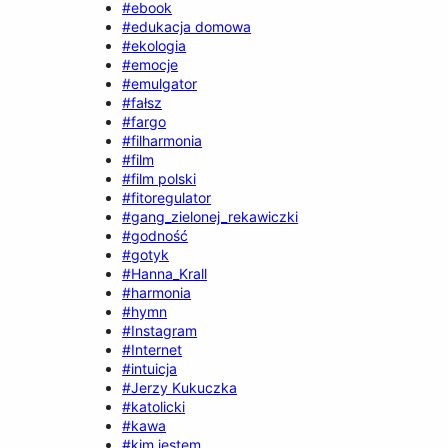
#ebook
#edukacja domowa
#ekologia
#emocje
#emulgator
#fałsz
#fargo
#filharmonia
#film
#film polski
#fitoregulator
#gang_zielonej_rekawiczki
#godność
#gotyk
#Hanna_Krall
#harmonia
#hymn
#Instagram
#Internet
#intuicja
#Jerzy Kukuczka
#katolicki
#kawa
#kim jestem