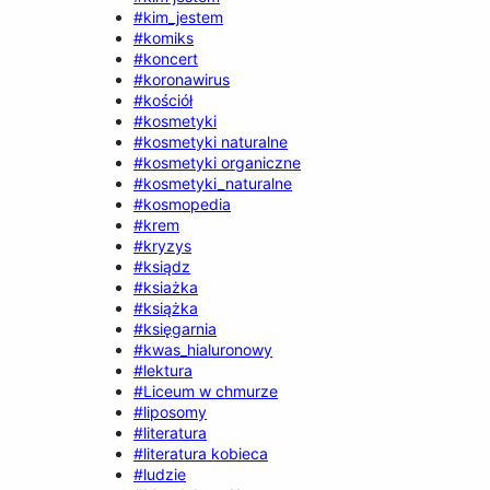
#kim_jestem
#komiks
#koncert
#koronawirus
#kościół
#kosmetyki
#kosmetyki naturalne
#kosmetyki organiczne
#kosmetyki_naturalne
#kosmopedia
#krem
#kryzys
#ksiądz
#ksiażka
#książka
#księgarnia
#kwas_hialuronowy
#lektura
#Liceum w chmurze
#liposomy
#literatura
#literatura kobieca
#ludzie