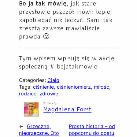
Bo ja tak mówię
, jak stare
przysłowie pszczół mówi: lepiej
zapobiegać niż leczyć. Sami tak
zresztą zawsze mawialiście,
prawda 🙂
Tym wpisem wpisuję się w akcję
społeczną # bojatakmowie
Categories:
Ciało
Tags:
ciśnienie
, 
ciśnieniomierz
, 
miłość
, 
rodzice
, 
zdrowie
Written By:
Magdalena Forst
←
Grzeczne,
Prosta historia – od
niegrzeczne. Oto
popcornu do postu