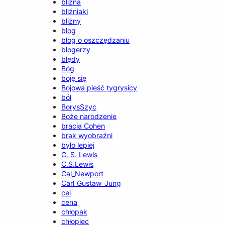
blizna
bliźniaki
blizny
blog
blog o oszczędzaniu
blogerzy
błędy
Bóg
boję się
Bojowa pieść tygrysicy
ból
BorysSzyc
Boże narodzenie
bracia Cohen
brak wyobraźni
było lepiej
C. S. Lewis
C.S.Lewis
Cal_Newport
Carl_Gustaw_Jung
cel
cena
chłopak
chłopiec