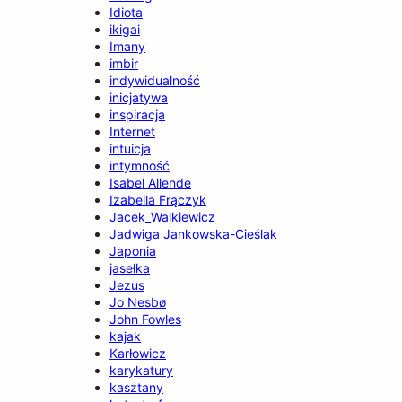
Idiota
ikigai
Imany
imbir
indywidualność
inicjatywa
inspiracja
Internet
intuicja
intymność
Isabel Allende
Izabella Frączyk
Jacek_Walkiewicz
Jadwiga Jankowska-Cieślak
Japonia
jasełka
Jezus
Jo Nesbø
John Fowles
kajak
Karłowicz
karykatury
kasztany