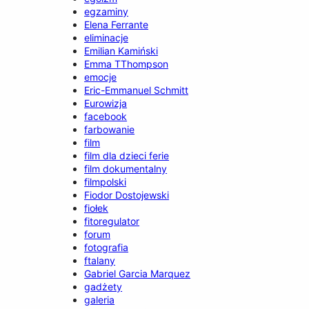
egzaminy
Elena Ferrante
eliminacje
Emilian Kamiński
Emma TThompson
emocje
Eric-Emmanuel Schmitt
Eurowizja
facebook
farbowanie
film
film dla dzieci ferie
film dokumentalny
filmpolski
Fiodor Dostojewski
fiołek
fitoregulator
forum
fotografia
ftalany
Gabriel Garcia Marquez
gadżety
galeria