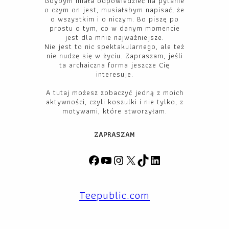
Gdybym miała odpowiedzieć na pytanie
o czym on jest, musiałabym napisać, że
o wszystkim i o niczym. Bo piszę po
prostu o tym, co w danym momencie
jest dla mnie najważniejsze.
Nie jest to nic spektakularnego, ale też
nie nudzę się w życiu. Zapraszam, jeśli
ta archaiczna forma jeszcze Cię
interesuje.
A tutaj możesz zobaczyć jedną z moich
aktywności, czyli koszulki i nie tylko, z
motywami, które stworzyłam.
ZAPRASZAM
F
Y
I
X
T
L
a
o
n
i
i
c
u
s
k
n
Teepublic.com
e
T
t
T
k
b
u
a
o
e
o
b
g
k
d
o
e
r
I