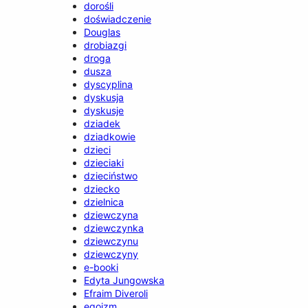
dorośli
doświadczenie
Douglas
drobiazgi
droga
dusza
dyscyplina
dyskusja
dyskusje
dziadek
dziadkowie
dzieci
dzieciaki
dzieciństwo
dziecko
dzielnica
dziewczyna
dziewczynka
dziewczynu
dziewczyny
e-booki
Edyta Jungowska
Efraim Diveroli
egoizm