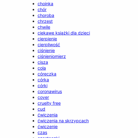
choinka
chór
choroba
chrzest
chwile
ciekawe książki dla dzieci
cierpienie
cierpliwość
ciśnienie
ciśnieniomierz
cisza
cola
córeczka
córka
córki
coronawirus
cover
cruelty free
cud
ćwiczenia
ćwiczenia na skrzypcach
ćwiczenie
czas