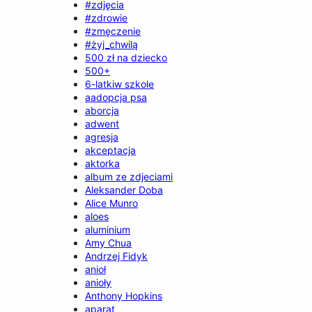
#zdjęcia
#zdrowie
#zmęczenie
#żyj_chwilą
500 zł na dziecko
500+
6-latkiw szkole
aadopcja psa
aborcja
adwent
agresja
akceptacja
aktorka
album ze zdjeciami
Aleksander Doba
Alice Munro
aloes
aluminium
Amy Chua
Andrzej Fidyk
anioł
anioły
Anthony Hopkins
aparat