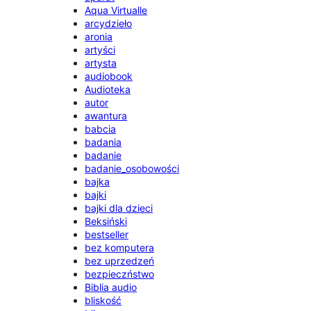
Aqua Virtualle
arcydzieło
aronia
artyści
artysta
audiobook
Audioteka
autor
awantura
babcia
badania
badanie
badanie_osobowości
bajka
bajki
bajki dla dzieci
Beksiński
bestseller
bez komputera
bez uprzedzeń
bezpieczństwo
Biblia audio
bliskość