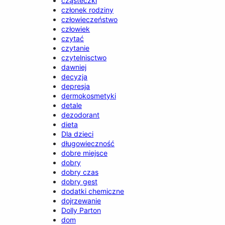
cząsteczki
członek rodziny
człowieczeństwo
człowiek
czytać
czytanie
czytelnisctwo
dawniej
decyzja
depresja
dermokosmetyki
detale
dezodorant
dieta
Dla dzieci
długowieczność
dobre miejsce
dobry
dobry czas
dobry gest
dodatki chemiczne
dojrzewanie
Dolly Parton
dom