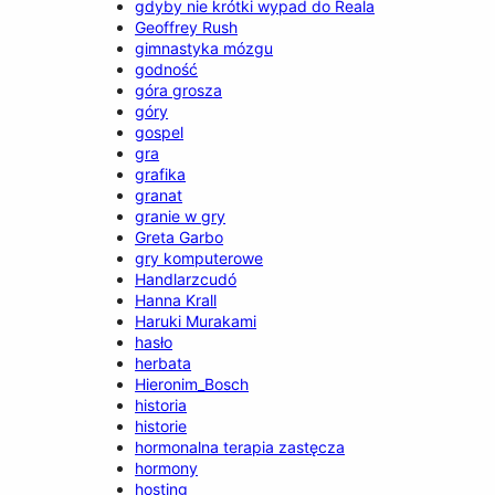
gdyby nie krótki wypad do Reala
Geoffrey Rush
gimnastyka mózgu
godność
góra grosza
góry
gospel
gra
grafika
granat
granie w gry
Greta Garbo
gry komputerowe
Handlarzcudó
Hanna Krall
Haruki Murakami
hasło
herbata
Hieronim_Bosch
historia
historie
hormonalna terapia zastęcza
hormony
hosting