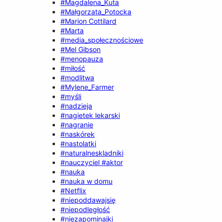
#Magdalena_Kuta
#Małgorzata_Potocka
#Marion Cottilard
#Marta
#media_społecznościowe
#Mel Gibson
#menopauza
#miłość
#modlitwa
#Mylene_Farmer
#myśli
#nadzieja
#nagietek lekarski
#nagranie
#naskórek
#nastolatki
#naturalneskladniki
#nauczyciel #aktor
#nauka
#nauka w domu
#Netflix
#niepoddawajsię
#niepodległość
#niezapominajki