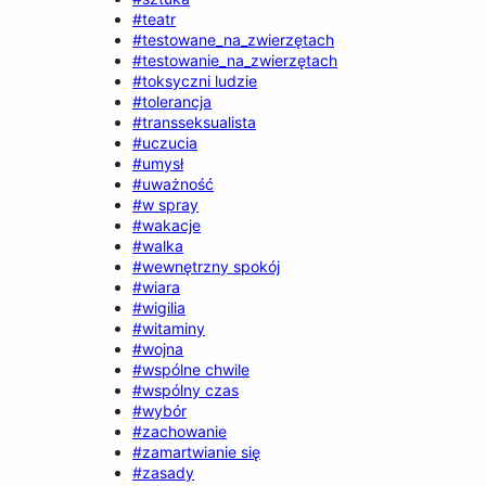
#teatr
#testowane_na_zwierzętach
#testowanie_na_zwierzętach
#toksyczni ludzie
#tolerancja
#transseksualista
#uczucia
#umysł
#uważność
#w spray
#wakacje
#walka
#wewnętrzny spokój
#wiara
#wigilia
#witaminy
#wojna
#wspólne chwile
#wspólny czas
#wybór
#zachowanie
#zamartwianie się
#zasady