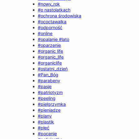
#nowy_rok
#o nastolatkach
#ochrona środowiska
#ococtawalka
#odporność
#online
#opalanie #lato
#oparzenie
#organic life
#organic_life
#organiclife
#ostatni_dzień
#Pan_Bóg
#parabeny
#pasje
#patriotyzm
#peeling
#pielgrzymka
#pieniądze
#plany
#plastik
#płeć
#pocenie