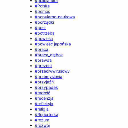
#policjantka
#Polska
#pomoc
#popularno-naukowa
#porządki
#post
#potrzeba
#powieść
#powieść japońska
#praca
#praca_głębok
#prawda
#prezent
#przeciwwirusowy
#przemyślenia
#przyjaźń
#przypadek
#radość
#recenzja
#refleksja
#religia
#Reporterka
#rozum
#rozwój