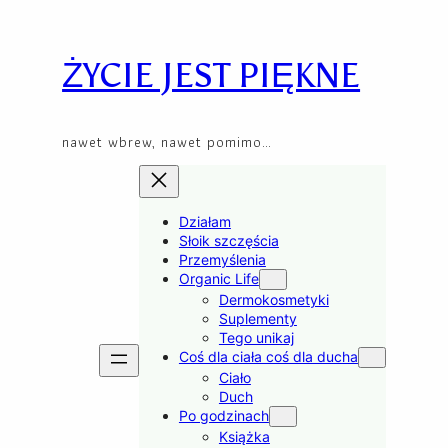
Przejdź
Skip
do
to
treści
content
ŻYCIE JEST PIĘKNE
nawet wbrew, nawet pomimo…
Działam
Słoik szczęścia
Przemyślenia
Organic Life
Dermokosmetyki
Suplementy
Tego unikaj
Coś dla ciała coś dla ducha
Ciało
Duch
Po godzinach
Książka