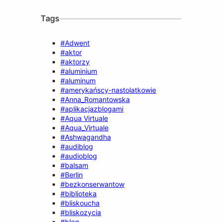
Tags
#Adwent
#aktor
#aktorzy
#aluminium
#aluminum
#amerykańscy-nastolatkowie
#Anna_Romantowska
#aplikacjazblogami
#Aqua Virtuale
#Aqua_Virtuale
#Ashwagandha
#audiblog
#audioblog
#balsam
#Berlin
#bezkonserwantow
#biblioteka
#bliskoucha
#bliskozycia
#blog