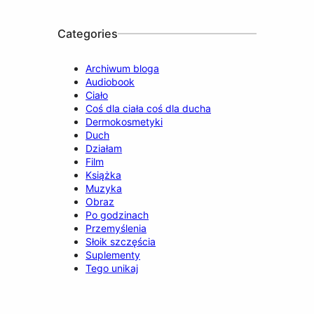
k
a
n
m
Categories
Archiwum bloga
Audiobook
Ciało
Coś dla ciała coś dla ducha
Dermokosmetyki
Duch
Działam
Film
Książka
Muzyka
Obraz
Po godzinach
Przemyślenia
Słoik szczęścia
Suplementy
Tego unikaj