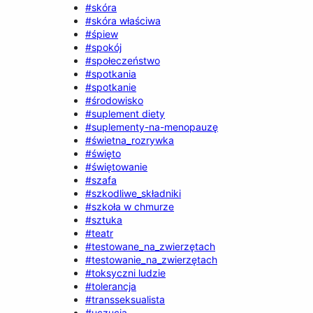
#skóra
#skóra właściwa
#śpiew
#spokój
#społeczeństwo
#spotkania
#spotkanie
#środowisko
#suplement diety
#suplementy-na-menopauzę
#świetna_rozrywka
#święto
#świętowanie
#szafa
#szkodliwe_składniki
#szkoła w chmurze
#sztuka
#teatr
#testowane_na_zwierzętach
#testowanie_na_zwierzętach
#toksyczni ludzie
#tolerancja
#transseksualista
#uczucia