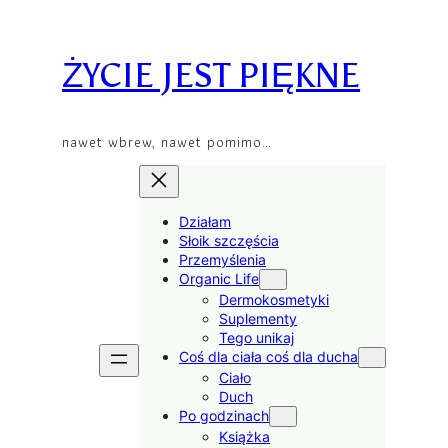
Przejdź
Skip
do
to
treści
content
ŻYCIE JEST PIĘKNE
nawet wbrew, nawet pomimo…
Działam
Słoik szczęścia
Przemyślenia
Organic Life
Dermokosmetyki
Suplementy
Tego unikaj
Coś dla ciała coś dla ducha
Ciało
Duch
Po godzinach
Książka