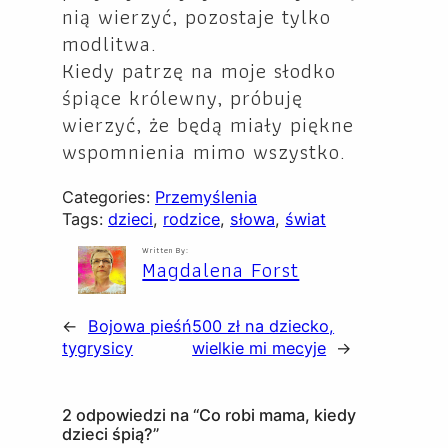
nią wierzyć, pozostaje tylko
modlitwa.
Kiedy patrzę na moje słodko
śpiące królewny, próbuję
wierzyć, że będą miały piękne
wspomnienia mimo wszystko.
Categories:
Przemyślenia
Tags:
dzieci
, 
rodzice
, 
słowa
, 
świat
Written By:
Magdalena Forst
←
Bojowa pieśń
500 zł na dziecko,
tygrysicy
wielkie mi mecyje
→
2 odpowiedzi na “Co robi mama, kiedy
dzieci śpią?”