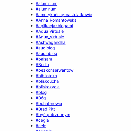
#aluminium
#aluminum
#amerykańscy-nastolatkowie
#Anna_Romantowska
#aplikacjazblogami
#Aqua Virtuale
#Aqua_Virtuale
#Ashwagandha
#audiblog
#audioblog
#balsam
#Berlin
#bezkonserwantow
#biblioteka
#bliskoucha
#bliskozycia
#blog
#Bóg
#bohaterowie
#Brad Pitt
#być potrzebnym
#cegła
#cele