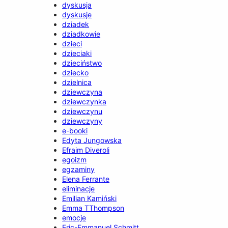
dyskusja
dyskusje
dziadek
dziadkowie
dzieci
dzieciaki
dzieciństwo
dziecko
dzielnica
dziewczyna
dziewczynka
dziewczynu
dziewczyny
e-booki
Edyta Jungowska
Efraim Diveroli
egoizm
egzaminy
Elena Ferrante
eliminacje
Emilian Kamiński
Emma TThompson
emocje
Eric-Emmanuel Schmitt