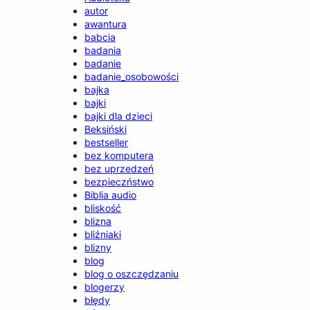
autor
awantura
babcia
badania
badanie
badanie_osobowości
bajka
bajki
bajki dla dzieci
Beksiński
bestseller
bez komputera
bez uprzedzeń
bezpieczństwo
Biblia audio
bliskość
blizna
bliźniaki
blizny
blog
blog o oszczędzaniu
blogerzy
błędy