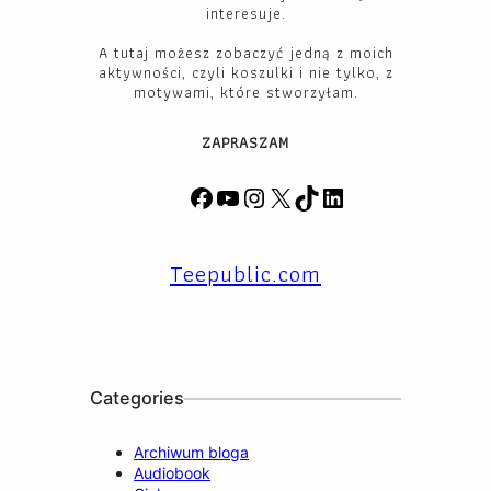
interesuje.
A tutaj możesz zobaczyć jedną z moich
aktywności, czyli koszulki i nie tylko, z
motywami, które stworzyłam.
ZAPRASZAM
F
Y
I
X
T
L
a
o
n
i
i
c
u
s
k
n
Teepublic.com
e
T
t
T
k
b
u
a
o
e
o
b
g
k
d
o
e
r
I
k
a
n
m
Categories
Archiwum bloga
Audiobook