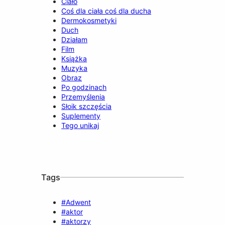
Ciało
Coś dla ciała coś dla ducha
Dermokosmetyki
Duch
Działam
Film
Książka
Muzyka
Obraz
Po godzinach
Przemyślenia
Słoik szczęścia
Suplementy
Tego unikaj
Tags
#Adwent
#aktor
#aktorzy