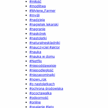
#miłość
#modlitwa
#Mylene_Farmer
#myśli
#nadzieja
#nagietek lekarski
#nagranie
#naskórek
#nastolatki
#naturalneskladniki
#nauczyciel #aktor
#nauka
#nauka w domu
#Netflix
#niepoddawajsię
#niepodległość
#niezapominajki
#nowy_rok
#o nastolatkach
#ochrona środowiska
#ococtawalka
#odporność
#online
#opalanie #lato