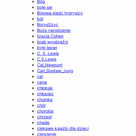
Bóg
boję się
Bojowa pieść tygrysicy
ból
BorysSzyc
Boże narodzenie
bracia Cohen
brak wyobraźni
było lepiej
C. S. Lewis
C.S.Lewis
Cal_Newport
Carl_Gustaw_Jung
cel
cena
chłopak
chłopiec
choinka
chór
choroba
chrzest
chwile
ciekawe książki dla dzieci
cierpienie