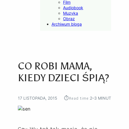
Film
Audiobook
Muzyka
Obraz
Archiwum bloga
CO ROBI MAMA,
KIEDY DZIECI ŚPIĄ?
⏱︎
Read time:
17 LISTOPADA, 2015
2–3 MINUT
Czy Wy też tak macie, że nie