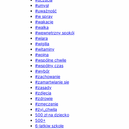
#umysł
#uważność
#w spray
#wakacje
#walka
#wewnętrzny spokój
#wiara
#wigilia
#witaminy
#wojna
#wspólne chwile
#wspólny czas
#wybór
#zachowanie
#zamartwianie się
#zasady
#zdjęcia
#zdrowie
#zmęczenie
#żyj_chwilą
500 zł na dziecko
500+
6-latkiw szkole