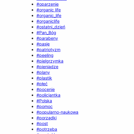
#oparzenie
#organic life
#organic_life
#organiclife
#ostatni_dzień
#Pan_Bóg
#parabeny
#pasje
#patriotyzm
#peeling
#pielgrzymka
#pieniądze
#plany
#plastik
#płeć
#pocenie
#policjantka
#Polska
#pomoc
#popularno-naukowa
#porządki
#post
#potrzeba