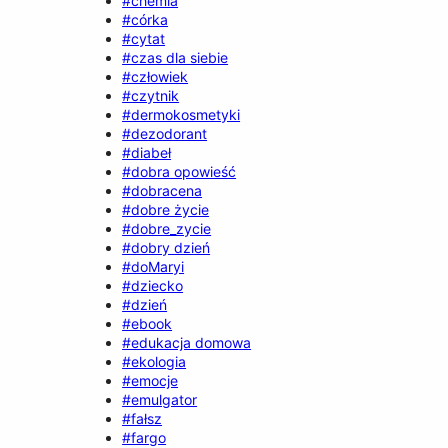
#chemia
#córka
#cytat
#czas dla siebie
#człowiek
#czytnik
#dermokosmetyki
#dezodorant
#diabeł
#dobra opowieść
#dobracena
#dobre życie
#dobre_zycie
#dobry dzień
#doMaryi
#dziecko
#dzień
#ebook
#edukacja domowa
#ekologia
#emocje
#emulgator
#fałsz
#fargo