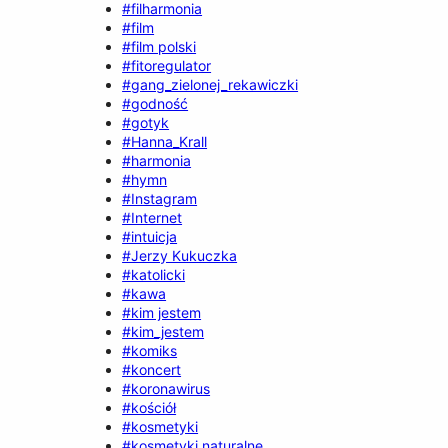
#filharmonia
#film
#film polski
#fitoregulator
#gang_zielonej_rekawiczki
#godność
#gotyk
#Hanna_Krall
#harmonia
#hymn
#Instagram
#Internet
#intuicja
#Jerzy Kukuczka
#katolicki
#kawa
#kim jestem
#kim_jestem
#komiks
#koncert
#koronawirus
#kościół
#kosmetyki
#kosmetyki naturalne