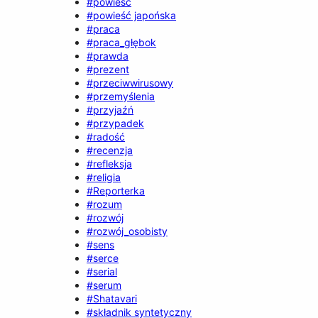
#powieść
#powieść japońska
#praca
#praca_głębok
#prawda
#prezent
#przeciwwirusowy
#przemyślenia
#przyjaźń
#przypadek
#radość
#recenzja
#refleksja
#religia
#Reporterka
#rozum
#rozwój
#rozwój_osobisty
#sens
#serce
#serial
#serum
#Shatavari
#składnik syntetyczny