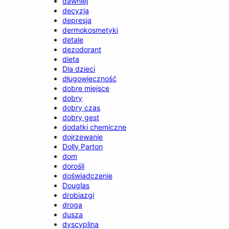
dawniej
decyzja
depresja
dermokosmetyki
detale
dezodorant
dieta
Dla dzieci
długowieczność
dobre miejsce
dobry
dobry czas
dobry gest
dodatki chemiczne
dojrzewanie
Dolly Parton
dom
dorośli
doświadczenie
Douglas
drobiazgi
droga
dusza
dyscyplina