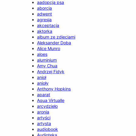
aadopcja psa
aborcja
adwent
agresja
akceptacja
aktorka
album ze zdjeciami
Aleksander Doba
Alice Munro
aloes
aluminium
Amy Chua
Andrzej Fidyk
anioł
anioły
Anthony Hopkins
aparat
Aqua Virtualle
arcydzieło
aronia
artyści
artysta
audiobook
Audioteka