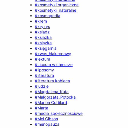
#kosmetyki organiczne
#kosmetyki_naturalne
#kosmopedia
#krem
#kryzys
#ksiądz
#ksiażka
#książka
#księgarnia
#kwas_hialuronowy
#lektura
#Liceum w chmurze
#liposomy
#literatura
#literatura kobieca
#ludzie
#Magdalena_Kuta
#Małgorzata_Potocka
#Marion Cottilard
#Marta
#media_społecznościowe
#Mel Gibson
#menopauza