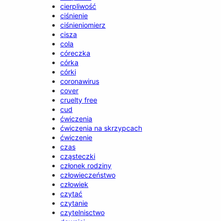
cierpliwość
ciśnienie
ciśnieniomierz
cisza
cola
córeczka
córka
córki
coronawirus
cover
cruelty free
cud
ćwiczenia
ćwiczenia na skrzypcach
ćwiczenie
czas
cząsteczki
członek rodziny
człowieczeństwo
człowiek
czytać
czytanie
czytelnisctwo