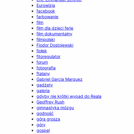
Eurowizja
facebook
farbowanie
film
film dla dzieci ferie
film dokumentalny
filmpolski
Fiodor Dostojewski
fiołek
fitoregulator
forum
fotografia
ftalany
Gabriel Garcia Marquez
gadżety
galeria
gdyby nie krótki wypad do Reala
Geoffrey Rush
gimnastyka mózgu
godność
góra grosza
góry
gospel