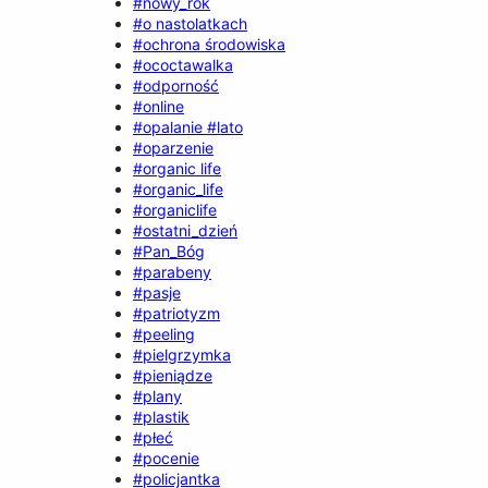
#nowy_rok
#o nastolatkach
#ochrona środowiska
#ococtawalka
#odporność
#online
#opalanie #lato
#oparzenie
#organic life
#organic_life
#organiclife
#ostatni_dzień
#Pan_Bóg
#parabeny
#pasje
#patriotyzm
#peeling
#pielgrzymka
#pieniądze
#plany
#plastik
#płeć
#pocenie
#policjantka