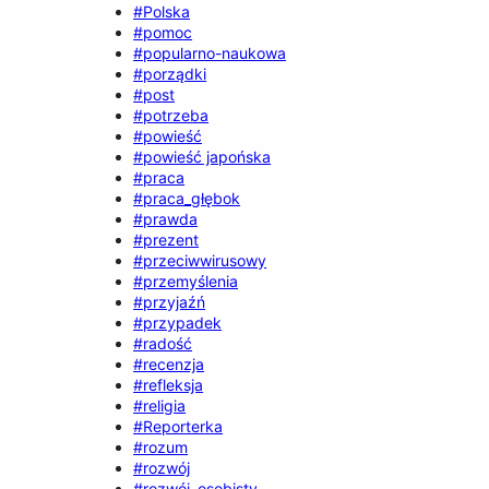
#Polska
#pomoc
#popularno-naukowa
#porządki
#post
#potrzeba
#powieść
#powieść japońska
#praca
#praca_głębok
#prawda
#prezent
#przeciwwirusowy
#przemyślenia
#przyjaźń
#przypadek
#radość
#recenzja
#refleksja
#religia
#Reporterka
#rozum
#rozwój
#rozwój_osobisty