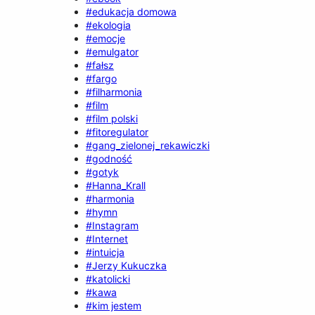
#edukacja domowa
#ekologia
#emocje
#emulgator
#fałsz
#fargo
#filharmonia
#film
#film polski
#fitoregulator
#gang_zielonej_rekawiczki
#godność
#gotyk
#Hanna_Krall
#harmonia
#hymn
#Instagram
#Internet
#intuicja
#Jerzy Kukuczka
#katolicki
#kawa
#kim jestem