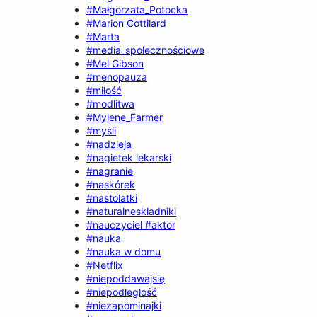
#Małgorzata_Potocka
#Marion Cottilard
#Marta
#media_społecznościowe
#Mel Gibson
#menopauza
#miłość
#modlitwa
#Mylene_Farmer
#myśli
#nadzieja
#nagietek lekarski
#nagranie
#naskórek
#nastolatki
#naturalneskladniki
#nauczyciel #aktor
#nauka
#nauka w domu
#Netflix
#niepoddawajsię
#niepodległość
#niezapominajki