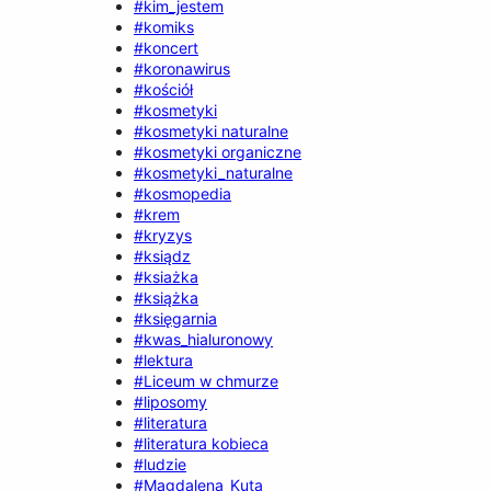
#kim_jestem
#komiks
#koncert
#koronawirus
#kościół
#kosmetyki
#kosmetyki naturalne
#kosmetyki organiczne
#kosmetyki_naturalne
#kosmopedia
#krem
#kryzys
#ksiądz
#ksiażka
#książka
#księgarnia
#kwas_hialuronowy
#lektura
#Liceum w chmurze
#liposomy
#literatura
#literatura kobieca
#ludzie
#Magdalena_Kuta