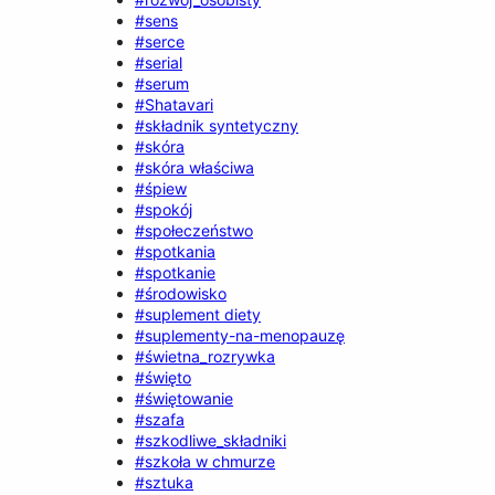
#sens
#serce
#serial
#serum
#Shatavari
#składnik syntetyczny
#skóra
#skóra właściwa
#śpiew
#spokój
#społeczeństwo
#spotkania
#spotkanie
#środowisko
#suplement diety
#suplementy-na-menopauzę
#świetna_rozrywka
#święto
#świętowanie
#szafa
#szkodliwe_składniki
#szkoła w chmurze
#sztuka