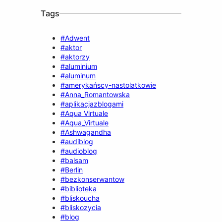
Tags
#Adwent
#aktor
#aktorzy
#aluminium
#aluminum
#amerykańscy-nastolatkowie
#Anna_Romantowska
#aplikacjazblogami
#Aqua Virtuale
#Aqua_Virtuale
#Ashwagandha
#audiblog
#audioblog
#balsam
#Berlin
#bezkonserwantow
#biblioteka
#bliskoucha
#bliskozycia
#blog