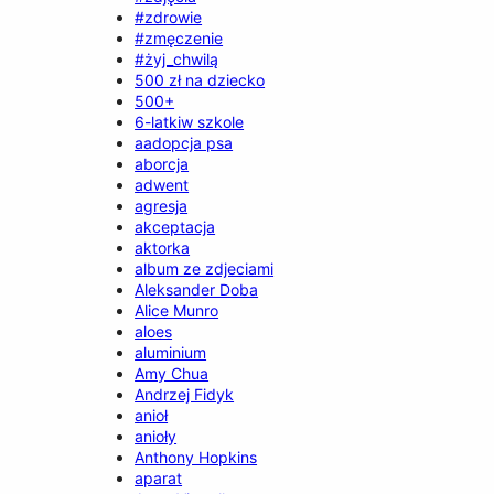
#zdrowie
#zmęczenie
#żyj_chwilą
500 zł na dziecko
500+
6-latkiw szkole
aadopcja psa
aborcja
adwent
agresja
akceptacja
aktorka
album ze zdjeciami
Aleksander Doba
Alice Munro
aloes
aluminium
Amy Chua
Andrzej Fidyk
anioł
anioły
Anthony Hopkins
aparat