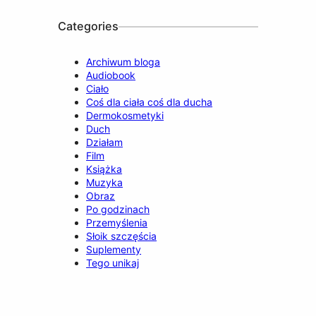
k
a
n
m
Categories
Archiwum bloga
Audiobook
Ciało
Coś dla ciała coś dla ducha
Dermokosmetyki
Duch
Działam
Film
Książka
Muzyka
Obraz
Po godzinach
Przemyślenia
Słoik szczęścia
Suplementy
Tego unikaj