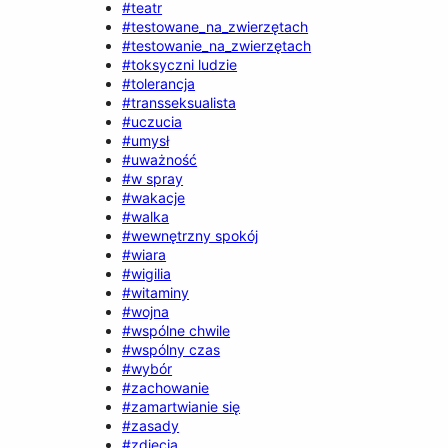
#teatr
#testowane_na_zwierzętach
#testowanie_na_zwierzętach
#toksyczni ludzie
#tolerancja
#transseksualista
#uczucia
#umysł
#uważność
#w spray
#wakacje
#walka
#wewnętrzny spokój
#wiara
#wigilia
#witaminy
#wojna
#wspólne chwile
#wspólny czas
#wybór
#zachowanie
#zamartwianie się
#zasady
#zdjęcia