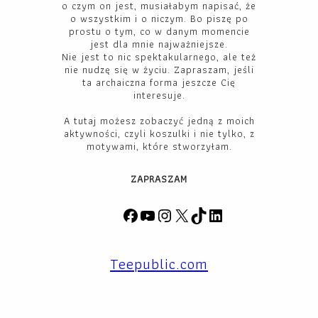
o czym on jest, musiałabym napisać, że
o wszystkim i o niczym. Bo piszę po
prostu o tym, co w danym momencie
jest dla mnie najważniejsze.
Nie jest to nic spektakularnego, ale też
nie nudzę się w życiu. Zapraszam, jeśli
ta archaiczna forma jeszcze Cię
interesuje.
A tutaj możesz zobaczyć jedną z moich
aktywności, czyli koszulki i nie tylko, z
motywami, które stworzyłam.
ZAPRASZAM
F
Y
I
X
T
L
a
o
n
i
i
c
u
s
k
n
Teepublic.com
e
T
t
T
k
b
u
a
o
e
o
b
g
k
d
o
e
r
I