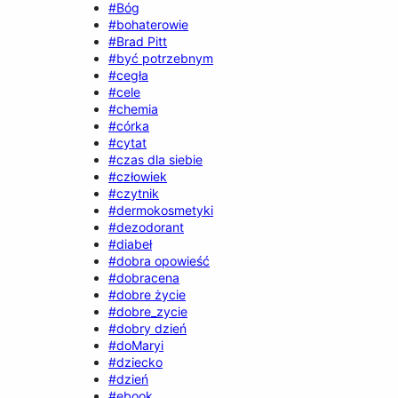
#Bóg
#bohaterowie
#Brad Pitt
#być potrzebnym
#cegła
#cele
#chemia
#córka
#cytat
#czas dla siebie
#człowiek
#czytnik
#dermokosmetyki
#dezodorant
#diabeł
#dobra opowieść
#dobracena
#dobre życie
#dobre_zycie
#dobry dzień
#doMaryi
#dziecko
#dzień
#ebook