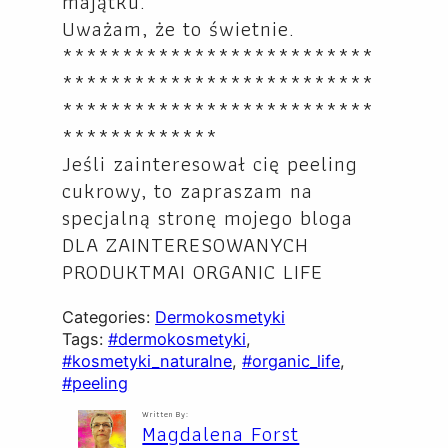
majątku.
Uważam, że to świetnie.
**************************
**************************
**************************
*************
Jeśli zainteresował cię peeling
cukrowy, to zapraszam na
specjalną stronę mojego bloga
DLA ZAINTERESOWANYCH
PRODUKTMAI ORGANIC LIFE
Categories:
Dermokosmetyki
Tags:
#dermokosmetyki
, 
#kosmetyki_naturalne
, 
#organic_life
, 
#peeling
Written By:
Magdalena Forst