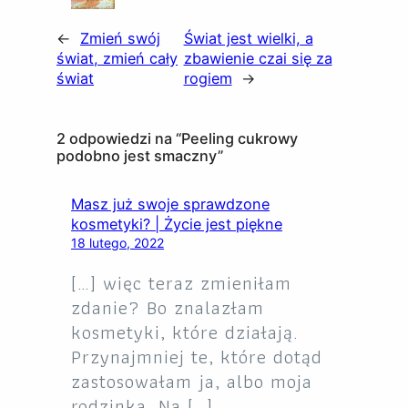
←
Zmień swój
Świat jest wielki, a
świat, zmień cały
zbawienie czai się za
świat
rogiem
→
2 odpowiedzi na “Peeling cukrowy
podobno jest smaczny”
Masz już swoje sprawdzone
kosmetyki? | Życie jest piękne
18 lutego, 2022
[…] więc teraz zmieniłam
zdanie? Bo znalazłam
kosmetyki, które działają.
Przynajmniej te, które dotąd
zastosowałam ja, albo moja
rodzinka. Na […]