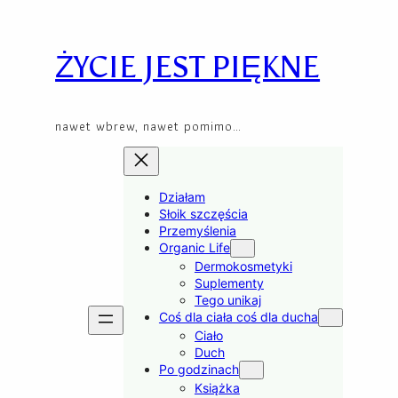
Przejdź
Skip
do
to
treści
content
ŻYCIE JEST PIĘKNE
nawet wbrew, nawet pomimo…
Działam
Słoik szczęścia
Przemyślenia
Organic Life
Dermokosmetyki
Suplementy
Tego unikaj
Coś dla ciała coś dla ducha
Ciało
Duch
Po godzinach
Książka