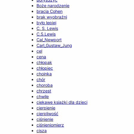
Boże narodzenie
bracia Cohen
brak wyobraźni
było lepiej
C. S. Lewis
C.S.Lewis
Cal_Newport
Carl_Gustaw_Jung
cel
cena
chłopak
chłopiec
choinka
chór
choroba
chrzest
chwile
ciekawe książki dla dzieci
cierpienie
cierpliwość
ciśnienie
ciśnieniomierz
cisza