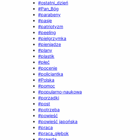
#ostatni_dzień
#Pan_Bóg
#parabeny
#pasje
#patriotyzm
#peeling
#pielgrzymka
#pieniądze
#plany
#plastik
#płeć
#pocenie
#policjantka
#Polska
#pomoc
#popularno-naukowa
#porządki
#post
#potrzeba
#powieść
#powieść japońska
#praca
#praca_głębok
#prawda