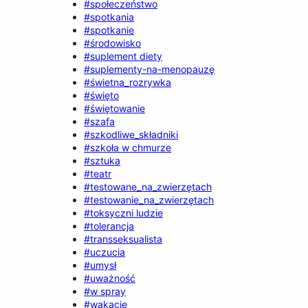
#społeczeństwo
#spotkania
#spotkanie
#środowisko
#suplement diety
#suplementy-na-menopauzę
#świetna_rozrywka
#święto
#świętowanie
#szafa
#szkodliwe_składniki
#szkoła w chmurze
#sztuka
#teatr
#testowane_na_zwierzętach
#testowanie_na_zwierzętach
#toksyczni ludzie
#tolerancja
#transseksualista
#uczucia
#umysł
#uważność
#w spray
#wakacje