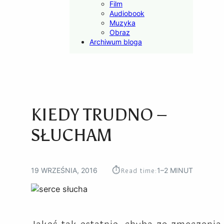
Film
Audiobook
Muzyka
Obraz
Archiwum bloga
KIEDY TRUDNO –
SŁUCHAM
⏱︎
Read time:
19 WRZEŚNIA, 2016
1–2 MINUT
Jakoś tak ostatnio, chyba ze zmęczenia