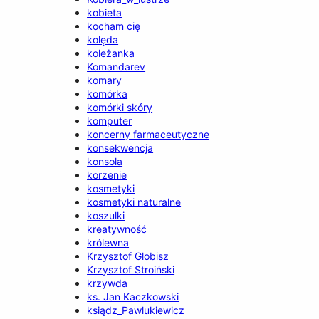
kobieta
kocham cię
kolęda
koleżanka
Komandarev
komary
komórka
komórki skóry
komputer
koncerny farmaceutyczne
konsekwencja
konsola
korzenie
kosmetyki
kosmetyki naturalne
koszulki
kreatywność
królewna
Krzysztof Globisz
Krzysztof Stroiński
krzywda
ks. Jan Kaczkowski
ksiądz_Pawlukiewicz