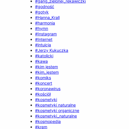
#gang_zielonej_rekawiczki
#godność
#gotyk
#Hanna_Krall
#harmonia
#hymn
#Instagram
#Internet
#intuicja
#Jerzy Kukuczka
#katolicki
#kawa
#kim jestem
#kim_jestem
#komiks
#koncert
#koronawirus
#kościół
#kosmetyki
#kosmetyki naturalne
#kosmetyki organiczne
#kosmetyki_naturalne
#kosmopedia
#krem