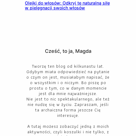
Olejki do włosów: Odkryj tę naturalną siłę
w pielęgnacji swoich włosów
Cześć, to ja, Magda
Tworzę ten blog od kilkunastu lat.
Gdybym miała odpowiedzieć na pytanie
o czym on jest, musiałabym napisać, że
o wszystkim i o niczym. Bo piszę po
prostu o tym, co w danym momencie
jest dla mnie najważniejsze.
Nie jest to nic spektakularnego, ale też
nie nudzę się w życiu. Zapraszam, jeśli
ta archaiczna forma jeszcze Cię
interesuje.
A tutaj możesz zobaczyć jedną z moich
aktywności, czyli koszulki i nie tylko, z