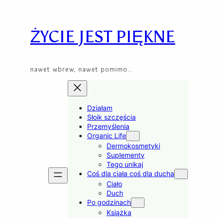
Przejdź
Skip
do
to
treści
content
ŻYCIE JEST PIĘKNE
nawet wbrew, nawet pomimo…
Działam
Słoik szczęścia
Przemyślenia
Organic Life
Dermokosmetyki
Suplementy
Tego unikaj
Coś dla ciała coś dla ducha
Ciało
Duch
Po godzinach
Książka