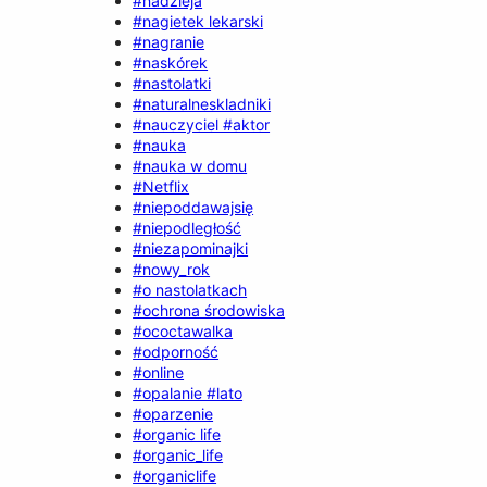
#nadzieja
#nagietek lekarski
#nagranie
#naskórek
#nastolatki
#naturalneskladniki
#nauczyciel #aktor
#nauka
#nauka w domu
#Netflix
#niepoddawajsię
#niepodległość
#niezapominajki
#nowy_rok
#o nastolatkach
#ochrona środowiska
#ococtawalka
#odporność
#online
#opalanie #lato
#oparzenie
#organic life
#organic_life
#organiclife