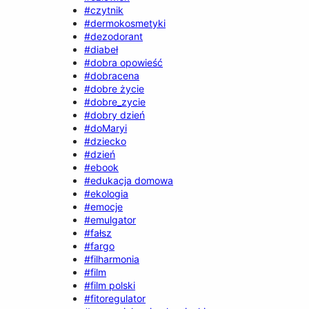
#czytnik
#dermokosmetyki
#dezodorant
#diabeł
#dobra opowieść
#dobracena
#dobre życie
#dobre_zycie
#dobry dzień
#doMaryi
#dziecko
#dzień
#ebook
#edukacja domowa
#ekologia
#emocje
#emulgator
#fałsz
#fargo
#filharmonia
#film
#film polski
#fitoregulator