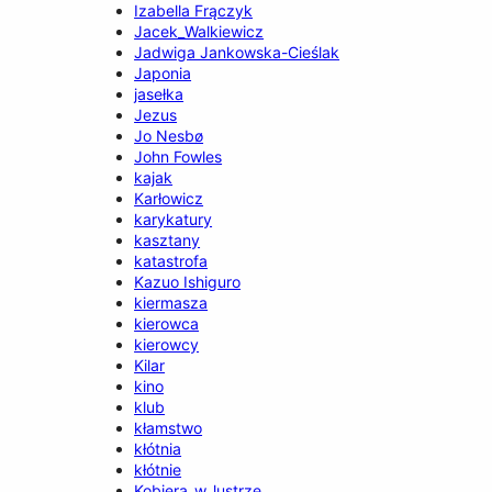
Izabella Frączyk
Jacek_Walkiewicz
Jadwiga Jankowska-Cieślak
Japonia
jasełka
Jezus
Jo Nesbø
John Fowles
kajak
Karłowicz
karykatury
kasztany
katastrofa
Kazuo Ishiguro
kiermasza
kierowca
kierowcy
Kilar
kino
klub
kłamstwo
kłótnia
kłótnie
Kobiera_w_lustrze