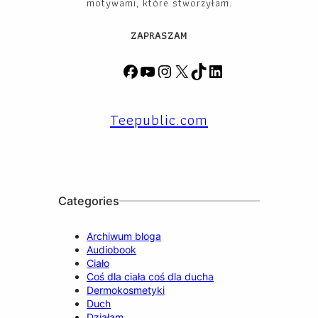
motywami, które stworzyłam.
ZAPRASZAM
F
Y
I
X
T
L
a
o
n
i
i
c
u
s
k
n
Teepublic.com
e
T
t
T
k
b
u
a
o
e
o
b
g
k
d
o
e
r
I
k
a
n
m
Categories
Archiwum bloga
Audiobook
Ciało
Coś dla ciała coś dla ducha
Dermokosmetyki
Duch
Działam