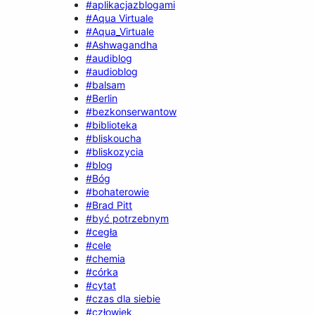
#aplikacjazblogami
#Aqua Virtuale
#Aqua_Virtuale
#Ashwagandha
#audiblog
#audioblog
#balsam
#Berlin
#bezkonserwantow
#biblioteka
#bliskoucha
#bliskozycia
#blog
#Bóg
#bohaterowie
#Brad Pitt
#być potrzebnym
#cegła
#cele
#chemia
#córka
#cytat
#czas dla siebie
#człowiek