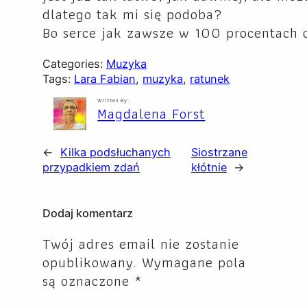
dlatego tak mi się podoba?
Bo serce jak zawsze w 100 procentach 
Categories:
Muzyka
Tags:
Lara Fabian
, 
muzyka
, 
ratunek
Written By:
Magdalena Forst
←
Kilka podsłuchanych
Siostrzane
przypadkiem zdań
kłótnie
→
Dodaj komentarz
Twój adres email nie zostanie
opublikowany.
Wymagane pola
są oznaczone
*