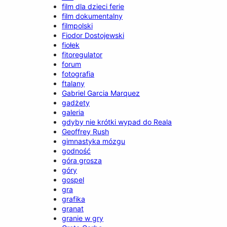
film dla dzieci ferie
film dokumentalny
filmpolski
Fiodor Dostojewski
fiołek
fitoregulator
forum
fotografia
ftalany
Gabriel Garcia Marquez
gadżety
galeria
gdyby nie krótki wypad do Reala
Geoffrey Rush
gimnastyka mózgu
godność
góra grosza
góry
gospel
gra
grafika
granat
granie w gry