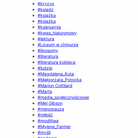
#kryzys
#ksiądz
#książka
#ksiażka
#księgarnia
#kwas_hialuronowy
#lektura
#Liceum w chmurze
#liposomy
#literatura
#literatura kobieca
#ludzie
#Magdalena_Kuta
#Małgorzata_Potocka
#Marion Cottilard
#Marta
#media_społecznościowe
#Mel Gibson
#menopauza
#miłość
#modlitwa
#Mylene_Farmer
#myśli