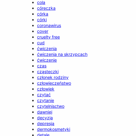
cola
córeczka
córka
córki
coronawirus
cover
cruelty free
cud
ćwiczenia
ćwiczenia na skrzypcach
ćwiczenie
czas
cząsteczki
członek rodziny
człowieczeństwo
człowiek
czytać
czytanie
czytelnisctwo
dawniej
decyzja
depresja
dermokosmetyki
detale