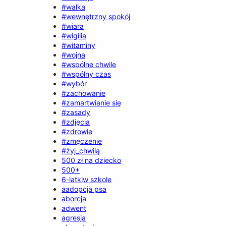
#walka
#wewnętrzny spokój
#wiara
#wigilia
#witaminy
#wojna
#wspólne chwile
#wspólny czas
#wybór
#zachowanie
#zamartwianie się
#zasady
#zdjęcia
#zdrowie
#zmęczenie
#żyj_chwilą
500 zł na dziecko
500+
6-latkiw szkole
aadopcja psa
aborcja
adwent
agresja