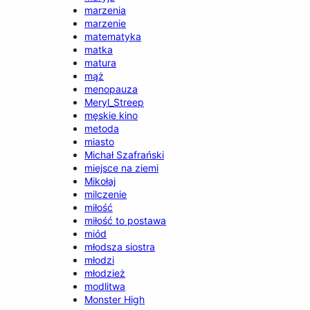
marzenia
marzenie
matematyka
matka
matura
mąż
menopauza
Meryl_Streep
męskie kino
metoda
miasto
Michał Szafrański
miejsce na ziemi
Mikołaj
milczenie
miłość
miłość to postawa
miód
młodsza siostra
młodzi
młodzież
modlitwa
Monster High