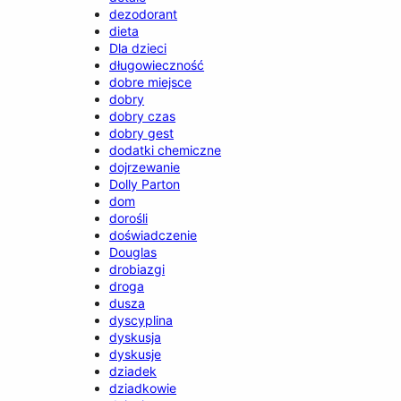
dezodorant
dieta
Dla dzieci
długowieczność
dobre miejsce
dobry
dobry czas
dobry gest
dodatki chemiczne
dojrzewanie
Dolly Parton
dom
dorośli
doświadczenie
Douglas
drobiazgi
droga
dusza
dyscyplina
dyskusja
dyskusje
dziadek
dziadkowie