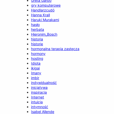
Greta Garbo
gry komputerowe
Handlarzcudó
Hanna Krall
Haruki Murakami
hasło
herbata
Hieronim_Bosch
historia
historie
hormonalna terapia zastęcza
hormony
hosting
Idiota
ikigai
Imany
imbir
indywidualność
inicjatywa
inspiracja
Internet
intuicja
intymność
Isabel Allende