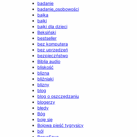
badanie
badanie_osobowości
bajka
bajki
bajki dla dzieci
Beksiński
bestseller
bez komputera
bez uprzedzeń
bezpieczństwo
Biblia audio
bliskość
blizna
bliźniaki
blizny
blog
blog o oszczędzaniu
blogerzy
błędy
Bóg
boję się
Bojowa pieść tygrysicy
ból
BorysSzyc