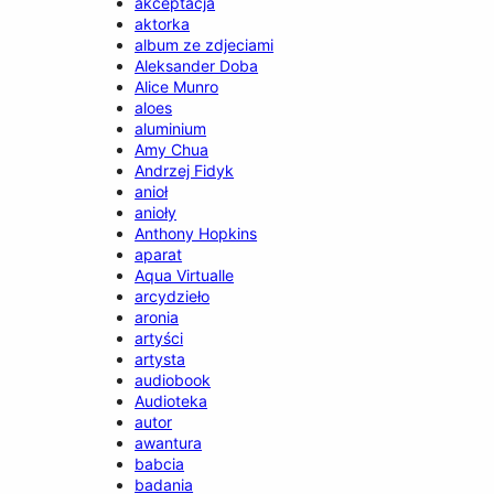
akceptacja
aktorka
album ze zdjeciami
Aleksander Doba
Alice Munro
aloes
aluminium
Amy Chua
Andrzej Fidyk
anioł
anioły
Anthony Hopkins
aparat
Aqua Virtualle
arcydzieło
aronia
artyści
artysta
audiobook
Audioteka
autor
awantura
babcia
badania