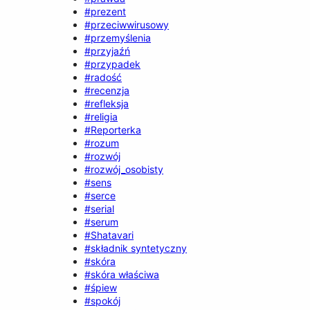
#prezent
#przeciwwirusowy
#przemyślenia
#przyjaźń
#przypadek
#radość
#recenzja
#refleksja
#religia
#Reporterka
#rozum
#rozwój
#rozwój_osobisty
#sens
#serce
#serial
#serum
#Shatavari
#składnik syntetyczny
#skóra
#skóra właściwa
#śpiew
#spokój