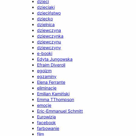
dzieci
dzieciaki
dzieciństwo
dziecko
dzielnica
dziewczyna
dziewczynka
dziewczynu
dziewczyny
e-booki
Edyta Jungowska
Efraim Diveroli
egoizm
egzaminy
Elena Ferrante
eliminacje
Emilian Kamiński
Emma TThompson
emocje
Eric-Emmanuel Schmitt
Eurowizja
facebook
farbowanie
film