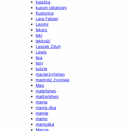
książka
kupon rabatowy
Kusturica
Lara Fabian
Legimi
lekarz
leki
lekkość
Leszek Zduń
Lewis
lipa
listy
ludzie
macierzyństwo
mądrość życiowa
Mag
maleństwo
małżeńśtwo
mama
mama dba
mamie
mamo
mamuśka
Maryja