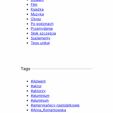
Film
Książka
Muzyka
Obraz
Po godzinach
Przemyślenia
Słoik szczęścia
Suplementy
Tego unikaj
Tags
#Adwent
#aktor
#aktorzy
#aluminium
#aluminum
#amerykańscy-nastolatkowie
#Anna_Romantowska