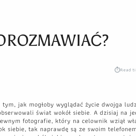
POROZMAWIAĆ?
⏱︎
Read t
o tym, jak mogłoby wyglądać życie dwojga ludz
 obserwowali świat wokół siebie. A dzisiaj na 
ewnym fotografie, który na celownik wziął wł
bok siebie, tak naprawdę są ze swoim telefone