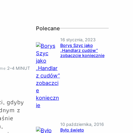
Polecane
16 stycznia, 2023
Borys Szyc jako
„Handlarz cudów”
zobaczcie koniecznie
ime:
2–4 MINUT
i, gdyby
jednym z
aśnie
m,
10 października, 2016
Było święto