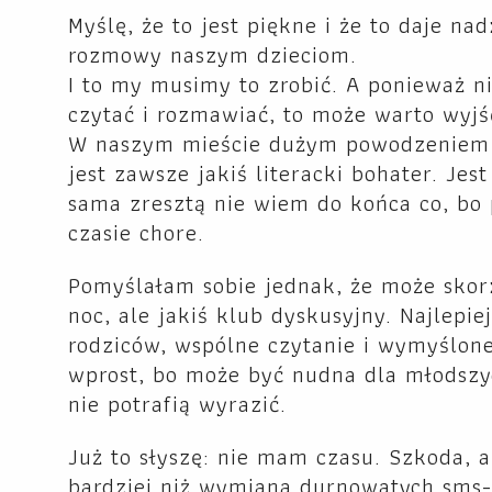
Myślę, że to jest piękne i że to daje na
rozmowy naszym dzieciom.
I to my musimy to zrobić. A ponieważ ni
czytać i rozmawiać, to może warto wyjść
W naszym mieście dużym powodzeniem ci
jest zawsze jakiś literacki bohater. Jes
sama zresztą nie wiem do końca co, bo
czasie chore.
Pomyślałam sobie jednak, że może skor
noc, ale jakiś klub dyskusyjny. Najlepie
rodziców, wspólne czytanie i wymyślone
wprost, bo może być nudna dla młodszyc
nie potrafią wyrazić.
Już to słyszę: nie mam czasu. Szkoda, 
bardziej niż wymiana durnowatych sms-