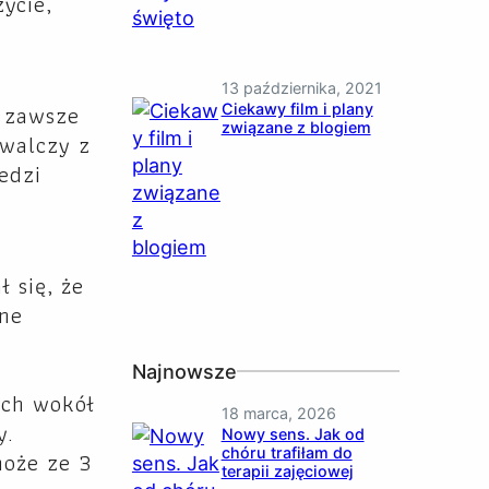
ycie,
13 października, 2021
a zawsze
Ciekawy film i plany
związane z blogiem
 walczy z
edzi
 się, że
śne
Najnowsze
ych wokół
18 marca, 2026
y.
Nowy sens. Jak od
chóru trafiłam do
może ze 3
terapii zajęciowej