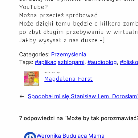
YouTube?
Można przecież spróbować.
Może dzięki temu będzie o kilkoro zomb
po zbyt długim przebywaniu w wirtual
Jakby wysysał z nas dusze:-)
Categories:
Przemyślenia
Tags:
#aplikacjazblogami
, 
#audioblog
, 
#blisk
Written By:
Magdalena Forst
←
Spodobał mi się Stanisław Lem. Dorosłam
7 odpowiedzi na “Może by tak porozmawiać
Weronika Budujaca Mama