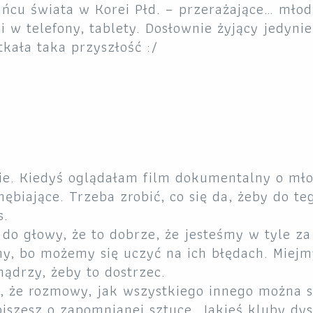
ańcu świata w Korei Płd. – przerażające… młod
i w telefony, tablety. Dosłownie żyjący jedyni
tkała taka przyszłość :/
enie. Kiedyś oglądałam film dokumentalny o mł
biające. Trzeba zrobić, co się da, żeby do te
s.
do głowy, że to dobrze, że jesteśmy w tyle za
y, bo możemy się uczyć na ich błędach. Miejm
mądrzy, żeby to dostrzec.
m, że rozmowy, jak wszystkiego innego można s
piszesz o zapomnianej sztuce. Jakieś kluby dy