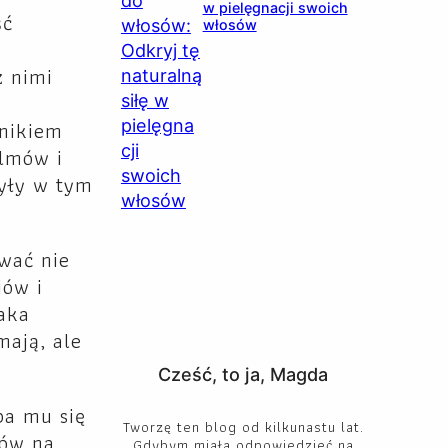
w pielęgnacji swoich
ść
włosów
z nimi
dnikiem
ilmów i
były w tym
wać nie
iów i
aka
mają, ale
Cześć, to ja, Magda
ba mu się
Tworzę ten blog od kilkunastu lat.
ków na
Gdybym miała odpowiedzieć na