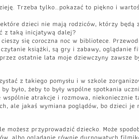
dzieję. Trzeba tylko…pokazać to piękno i warto
ektóre dzieci nie mają rodziców, którzy będą 
 z taką inicjatywą dalej?
eszy się coroczna noc w bibliotece. Przewo
t czytanie książki, są gry i zabawy, oglądanie f
 przez ostatnie lata moje dziewczyny zawsze 
zystać z takiego pomysłu i w szkole zorganizo
j by było, żeby to były wspólne spotkania uczn
 wspólnie atrakcje i rozmowa, niekoniecznie t
h, ale jakaś wymiana poglądów, bo dzieci je 
ale możesz przyprowadzić dziecko. Może spodo
ów, albo oglądanie równie durnowatych filmi