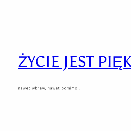
Przejdź
Skip
do
to
treści
content
ŻYCIE JEST PIĘ
nawet wbrew, nawet pomimo…