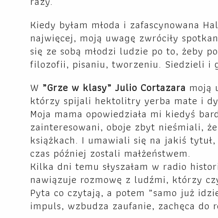
razy.
Kiedy byłam młoda i zafascynowana Hali
najwięcej, moją uwagę zwróciły spotkan
się ze sobą młodzi ludzie po to, żeby po
filozofii, pisaniu, tworzeniu. Siedzieli i 
W
„Grze w klasy” Julio Cortazara
moją u
którzy spijali hektolitry yerba mate i d
Moja mama opowiedziała mi kiedyś bardz
zainteresowani, oboje zbyt nieśmiali, ż
książkach. I umawiali się na jakiś tytuł
czas później zostali małżeństwem.
Kilka dni temu słyszałam w radio hist
nawiązuje rozmowę z ludźmi, którzy czyt
Pyta co czytają, a potem „samo już idzi
impuls, wzbudza zaufanie, zachęca do 