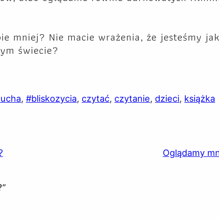
ie mniej? Nie macie wrażenia, że jesteśmy ja
nym świecie?
oucha
, 
#bliskozycia
, 
czytać
, 
czytanie
, 
dzieci
, 
książka
?
Oglądamy mni
?”