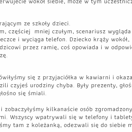
rwujecie wokół siebie, może w tym uczestnicz
rającym ze szkoły dzieci.
ym, częściej mniej czułym, scenariusz wygląd
eczce i wyciąga telefon. Dziecko krąży wokół,
odzicowi przez ramię, coś opowiada i w odpowi
zę.
wiłyśmy się z przyjaciółka w kawiarni i okazał
ili czyjeś urodziny chyba. Były prezenty, gło
łośno się śmiali.
 i zobaczyłyśmy kilkanaście osób zgromadzon
i. Wszyscy wpatrywali się w telefony i tablet
yśmy tam z koleżanką, odezwali się do siebie 