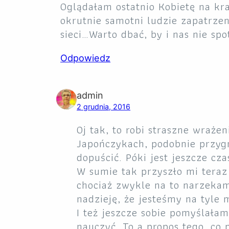
Oglądałam ostatnio Kobietę na kr
okrutnie samotni ludzie zapatrzen
sieci…Warto dbać, by i nas nie spo
Odpowiedz
admin
2 grudnia, 2016
Oj tak, to robi straszne wraż
Japończykach, podobnie przygnę
dopuścić. Póki jest jeszcze cza
W sumie tak przyszło mi teraz 
chociaż zwykle na to narzekam
nadzieję, że jesteśmy na tyle 
I też jeszcze sobie pomyślała
nauczyć. To a propos tego, co 