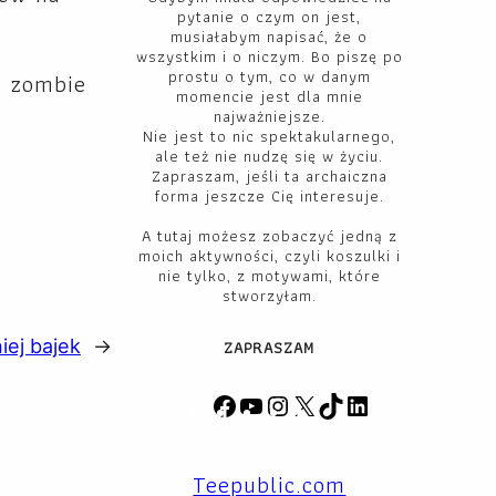
pytanie o czym on jest,
musiałabym napisać, że o
wszystkim i o niczym. Bo piszę po
prostu o tym, co w danym
k zombie
momencie jest dla mnie
najważniejsze.
Nie jest to nic spektakularnego,
ale też nie nudzę się w życiu.
Zapraszam, jeśli ta archaiczna
forma jeszcze Cię interesuje.
A tutaj możesz zobaczyć jedną z
moich aktywności, czyli koszulki i
nie tylko, z motywami, które
stworzyłam.
ej bajek
→
ZAPRASZAM
F
Y
I
X
T
L
a
o
n
i
i
c
u
s
k
n
Teepublic.com
e
T
t
T
k