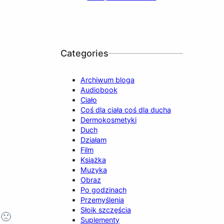
b
u
a
o
e
o
b
g
k
d
o
e
r
I
k
a
n
Categories
m
Archiwum bloga
Audiobook
Ciało
Coś dla ciała coś dla ducha
Dermokosmetyki
Duch
Działam
Film
Książka
Muzyka
Obraz
Po godzinach
Przemyślenia
Słoik szczęścia
 🙁
Suplementy