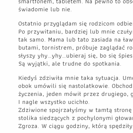
smartfonem, tabletem. Na pewno to obse
świadomie lub nie.
Ostatnio przyglądam się rodzicom odbie
Po przywitaniu, bardziej lub mnie czuł
tak samo. Mama lub tato zasiada na ław
butami, tornistrem, próbuje zaglądać r
słyszy yhy…yhy…ubieraj się, bo się śpies
Są wyjątki, ale trudne do spotkania.
Kiedyś zdziwiła mnie taka sytuacja. Umó
obok umówili się nastolatkowie. Obchodz
życzenia, jeden mówił przez drugiego, g
I nagle wszystko ucichło.
Zdziwione spojrzałyśmy w tamtą stronę
stolika siedzących z pochylonymi głowam
Zgroza. W ciągu godziny, którą spędził