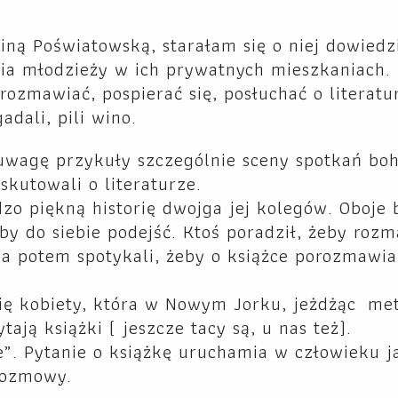
ną Poświatowską, starałam się o niej dowiedz
ia młodzieży w ich prywatnych mieszkaniach. 
rozmawiać, pospierać się, posłuchać o literatu
gadali, pili wino.
wagę przykuły szczególnie sceny spotkań boh
yskutowali o literaturze.
o piękną historię dwojga jej kolegów. Oboje b
eby do siebie podejść. Ktoś poradził, żeby rozm
, a potem spotykali, żeby o książce porozmawia
orię kobiety, która w Nowym Jorku, jeżdżąc m
ają książki ( jeszcze tacy są, u nas też).
e”. Pytanie o książkę uruchamia w człowieku j
rozmowy.