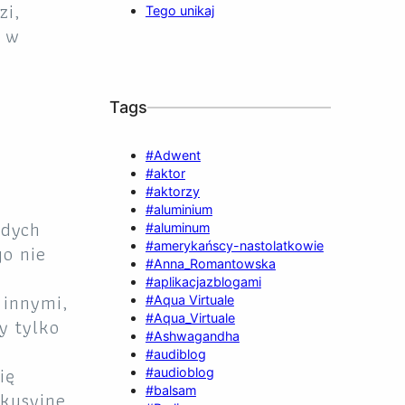
zi,
Tego unikaj
e w
Tags
#Adwent
#aktor
#aktorzy
#aluminium
odych
#aluminum
#amerykańscy-nastolatkowie
go nie
#Anna_Romantowska
#aplikacjazblogami
 innymi,
#Aqua Virtuale
#Aqua_Virtuale
y tylko
#Ashwagandha
#audiblog
ię
#audioblog
#balsam
skusyjne.