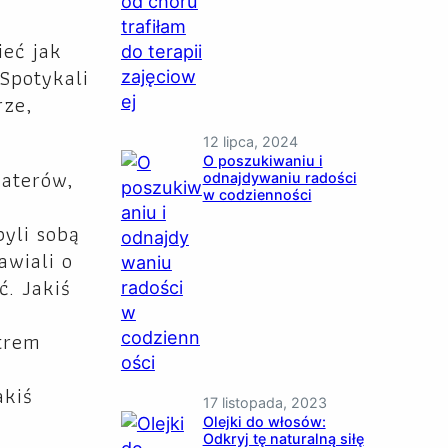
ieć jak
Spotykali
rze,
12 lipca, 2024
O poszukiwaniu i
aterów,
odnajdywaniu radości
w codzienności
yli sobą
awiali o
ć. Jakiś
etrem
akiś
17 listopada, 2023
Olejki do włosów:
Odkryj tę naturalną siłę