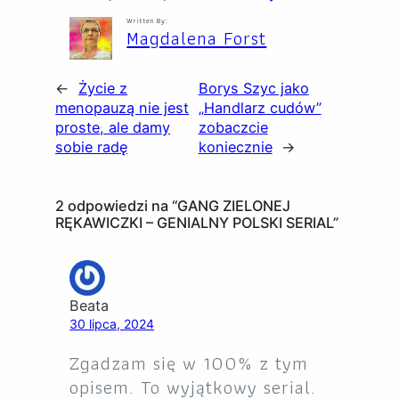
Written By:
Magdalena Forst
←
Życie z
Borys Szyc jako
menopauzą nie jest
„Handlarz cudów”
proste, ale damy
zobaczcie
sobie radę
koniecznie
→
2 odpowiedzi na “GANG ZIELONEJ
RĘKAWICZKI – GENIALNY POLSKI SERIAL”
Beata
30 lipca, 2024
Zgadzam się w 100% z tym
opisem. To wyjątkowy serial.