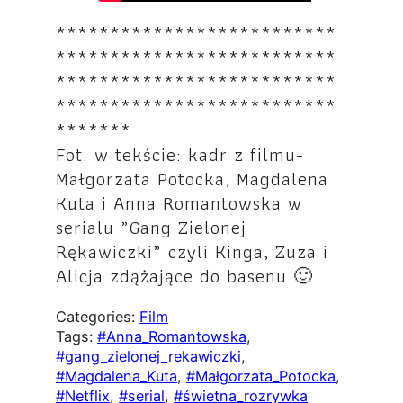
**************************
**************************
**************************
**************************
*******
Fot. w tekście: kadr z filmu-
Małgorzata Potocka, Magdalena
Kuta i Anna Romantowska w
serialu „Gang Zielonej
Rękawiczki” czyli Kinga, Zuza i
Alicja zdążające do basenu 🙂
Categories:
Film
Tags:
#Anna_Romantowska
, 
#gang_zielonej_rekawiczki
, 
#Magdalena_Kuta
, 
#Małgorzata_Potocka
, 
#Netflix
, 
#serial
, 
#świetna_rozrywka