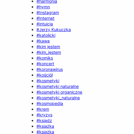
#harmonia
#hymn
#Instagram
#Internet
#intuicja
#Jerzy Kukuczka
#katolicki
#kawa
#kim jestem
#kim_jestem
#komiks
#koncert
#koronawirus
#kościół
#kosmetyki
#kosmetyki naturalne
#kosmetyki organiczne
#kosmetyki_naturalne
#kosmopedia
#krem
#kryzys
#ksiądz
#ksiażka
#książka