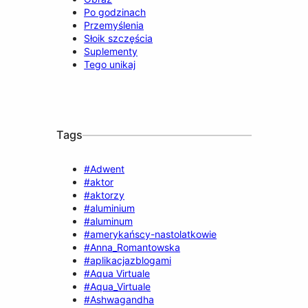
Po godzinach
Przemyślenia
Słoik szczęścia
Suplementy
Tego unikaj
Tags
#Adwent
#aktor
#aktorzy
#aluminium
#aluminum
#amerykańscy-nastolatkowie
#Anna_Romantowska
#aplikacjazblogami
#Aqua Virtuale
#Aqua_Virtuale
#Ashwagandha