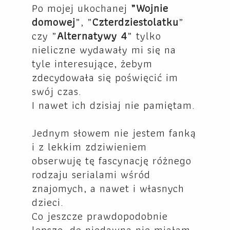
Po mojej ukochanej
„Wojnie
domowej
„, „
Czterdziestolatku
”
czy „
Alternatywy 4
” tylko
nieliczne wydawały mi się na
tyle interesujące, żebym
zdecydowała się poświęcić im
swój czas.
I nawet ich dzisiaj nie pamiętam.
Jednym słowem nie jestem fanką
i z lekkim zdziwieniem
obserwuję tę fascynację różnego
rodzaju serialami wśród
znajomych, a nawet i własnych
dzieci.
Co jeszcze prawdopodobnie
lepsze, do niedawna nie miałam