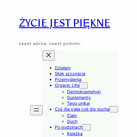
Przejdź
Skip
do
to
treści
content
ŻYCIE JEST PIĘKNE
nawet wbrew, nawet pomimo…
Działam
Słoik szczęścia
Przemyślenia
Organic Life
Dermokosmetyki
Suplementy
Tego unikaj
Coś dla ciała coś dla ducha
Ciało
Duch
Po godzinach
Książka