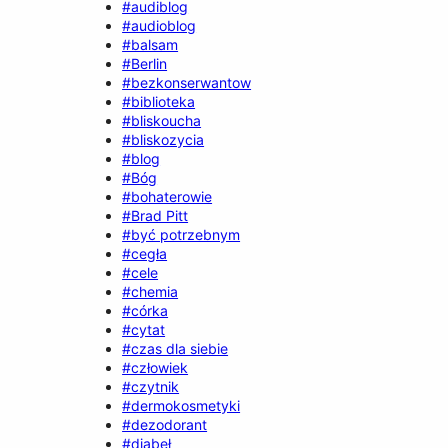
#audiblog
#audioblog
#balsam
#Berlin
#bezkonserwantow
#biblioteka
#bliskoucha
#bliskozycia
#blog
#Bóg
#bohaterowie
#Brad Pitt
#być potrzebnym
#cegła
#cele
#chemia
#córka
#cytat
#czas dla siebie
#człowiek
#czytnik
#dermokosmetyki
#dezodorant
#diabeł