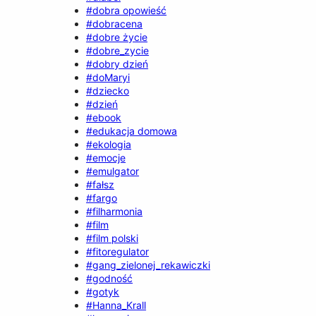
#dobra opowieść
#dobracena
#dobre życie
#dobre_zycie
#dobry dzień
#doMaryi
#dziecko
#dzień
#ebook
#edukacja domowa
#ekologia
#emocje
#emulgator
#fałsz
#fargo
#filharmonia
#film
#film polski
#fitoregulator
#gang_zielonej_rekawiczki
#godność
#gotyk
#Hanna_Krall