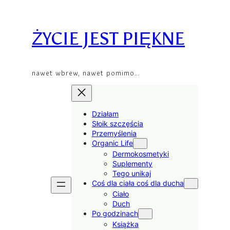
Przejdź
Skip
do
to
treści
content
ŻYCIE JEST PIĘKNE
nawet wbrew, nawet pomimo…
Działam
Słoik szczęścia
Przemyślenia
Organic Life
Dermokosmetyki
Suplementy
Tego unikaj
Coś dla ciała coś dla ducha
Ciało
Duch
Po godzinach
Książka