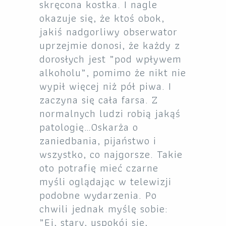
skręcona kostka. I nagle
okazuje się, że ktoś obok,
jakiś nadgorliwy obserwator
uprzejmie donosi, że każdy z
dorosłych jest „pod wpływem
alkoholu”, pomimo że nikt nie
wypił więcej niż pół piwa. I
zaczyna się cała farsa. Z
normalnych ludzi robią jakąś
patologię…Oskarża o
zaniedbania, pijaństwo i
wszystko, co najgorsze. Takie
oto potrafię mieć czarne
myśli oglądając w telewizji
podobne wydarzenia. Po
chwili jednak myślę sobie:
„Ej, stary, uspokój się,