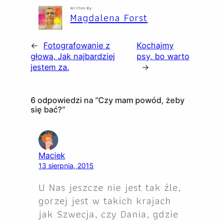
Written By:
Magdalena Forst
←
Fotografowanie z
Kochajmy
głową. Jak najbardziej
psy, bo warto
jestem za.
→
6 odpowiedzi na “Czy mam powód, żeby
się bać?”
Maciek
13 sierpnia, 2015
U Nas jeszcze nie jest tak źle,
gorzej jest w takich krajach
jak Szwecja, czy Dania, gdzie