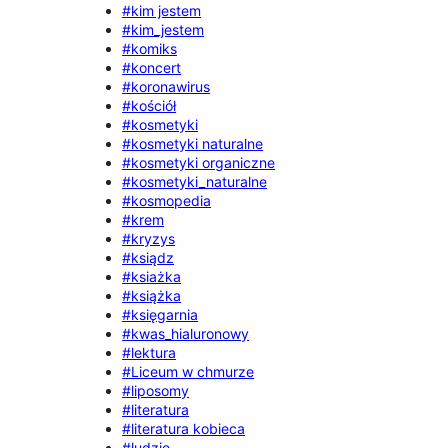
#kim jestem
#kim_jestem
#komiks
#koncert
#koronawirus
#kościół
#kosmetyki
#kosmetyki naturalne
#kosmetyki organiczne
#kosmetyki_naturalne
#kosmopedia
#krem
#kryzys
#ksiądz
#ksiażka
#książka
#księgarnia
#kwas_hialuronowy
#lektura
#Liceum w chmurze
#liposomy
#literatura
#literatura kobieca
#ludzie