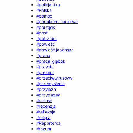
#policjantka
#Polska
#pomoc
#popularno-naukowa
#porządki
#post
#potrzeba
#powieść
#powieść japońska
#praca
#praca_głębok
#prawda
#prezent
#przeciwwirusowy
#przemyślenia
#przyjaźń
#przypadek
#radość
#recenzja
#refleksja
#religia
#Reporterka
#rozum