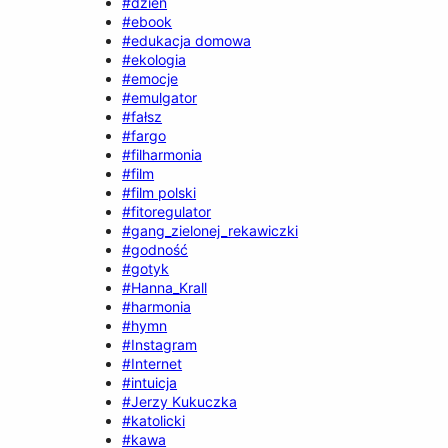
#dzień
#ebook
#edukacja domowa
#ekologia
#emocje
#emulgator
#fałsz
#fargo
#filharmonia
#film
#film polski
#fitoregulator
#gang_zielonej_rekawiczki
#godność
#gotyk
#Hanna_Krall
#harmonia
#hymn
#Instagram
#Internet
#intuicja
#Jerzy Kukuczka
#katolicki
#kawa