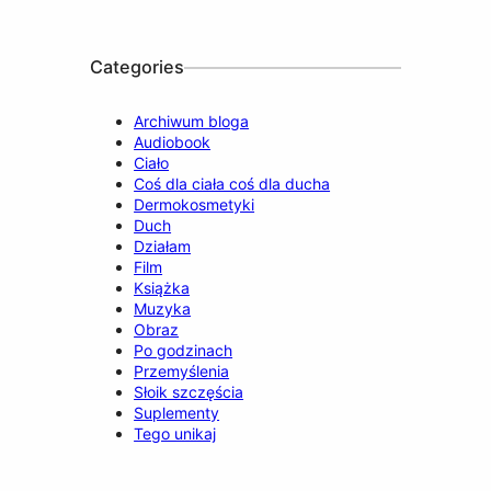
o
e
r
I
k
a
n
m
Categories
Archiwum bloga
Audiobook
Ciało
Coś dla ciała coś dla ducha
Dermokosmetyki
Duch
Działam
Film
Książka
Muzyka
Obraz
Po godzinach
Przemyślenia
Słoik szczęścia
Suplementy
Tego unikaj