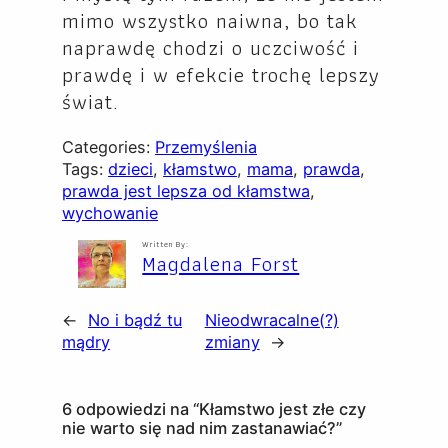
mimo wszystko naiwna, bo tak
naprawdę chodzi o uczciwość i
prawdę i w efekcie trochę lepszy
świat.
Categories:
Przemyślenia
Tags:
dzieci
, 
kłamstwo
, 
mama
, 
prawda
, 
prawda jest lepsza od kłamstwa
, 
wychowanie
Written By:
Magdalena Forst
←
No i bądź tu
Nieodwracalne(?)
mądry
zmiany
→
6 odpowiedzi na “Kłamstwo jest złe czy
nie warto się nad nim zastanawiać?”