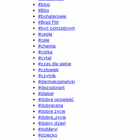
#blog
#Bóg
#bohaterowie
#Brad Pitt
#być potrzebnym
#cegła
#cele
#chemia
#córka
#cytat
#czas dla siebie
#człowiek
#czytnik
#dermokosmetyki
#dezodorant
#diabeł
#dobra opowieść
#dobracena
#dobre życie
#dobre_zycie
#dobry dzień
#doMaryi
#dziecko