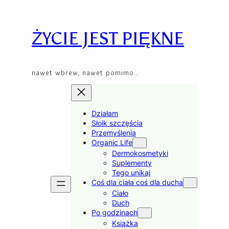
Przejdź
Skip
do
to
treści
content
ŻYCIE JEST PIĘKNE
nawet wbrew, nawet pomimo…
Działam
Słoik szczęścia
Przemyślenia
Organic Life
Dermokosmetyki
Suplementy
Tego unikaj
Coś dla ciała coś dla ducha
Ciało
Duch
Po godzinach
Książka