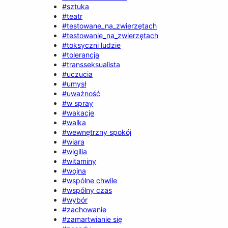
#sztuka
#teatr
#testowane_na_zwierzętach
#testowanie_na_zwierzętach
#toksyczni ludzie
#tolerancja
#transseksualista
#uczucia
#umysł
#uważność
#w spray
#wakacje
#walka
#wewnętrzny spokój
#wiara
#wigilia
#witaminy
#wojna
#wspólne chwile
#wspólny czas
#wybór
#zachowanie
#zamartwianie się