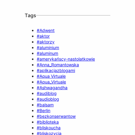
Tags
#Adwent
#aktor
#aktorzy
#aluminium
#aluminum
#amerykańscy-nastolatkowie
#Anna_Romantowska
#aplikacjazblogami
#Aqua Virtuale
#Aqua_Virtuale
#Ashwagandha
#audiblog
#audioblog
#balsam
#Berlin
#bezkonserwantow
#biblioteka
#bliskoucha
#bliskozycia