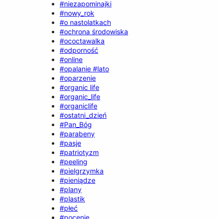
#niezapominajki
#nowy_rok
#o nastolatkach
#ochrona środowiska
#ococtawalka
#odporność
#online
#opalanie #lato
#oparzenie
#organic life
#organic_life
#organiclife
#ostatni_dzień
#Pan_Bóg
#parabeny
#pasje
#patriotyzm
#peeling
#pielgrzymka
#pieniądze
#plany
#plastik
#płeć
#pocenie