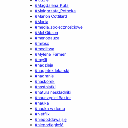
#Magdalena_Kuta
#Małgorzata_Potocka
#Marion Cottilard
#Marta
#media_społecznościowe
#Mel Gibson
#menopauza
#miłość
#modlitwa
#Mylene_Farmer
#myśli
#nadzieja
#nagietek lekarski
#nagranie
#naskórek
#nastolatki
#naturalneskladniki
#nauczyciel #aktor
#nauka
#nauka w domu
#Netflix
#niepoddawajsię
#niepodległość