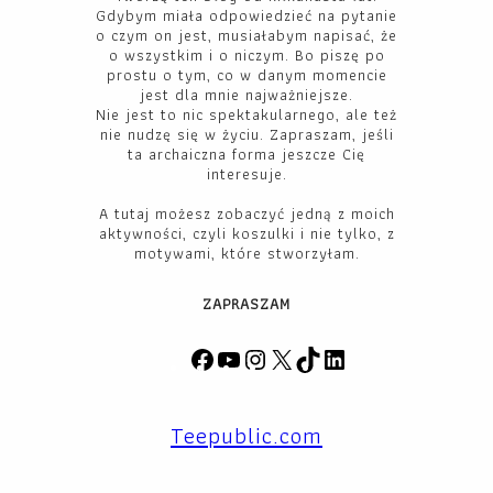
Gdybym miała odpowiedzieć na pytanie
o czym on jest, musiałabym napisać, że
o wszystkim i o niczym. Bo piszę po
prostu o tym, co w danym momencie
jest dla mnie najważniejsze.
Nie jest to nic spektakularnego, ale też
nie nudzę się w życiu. Zapraszam, jeśli
ta archaiczna forma jeszcze Cię
interesuje.
A tutaj możesz zobaczyć jedną z moich
aktywności, czyli koszulki i nie tylko, z
motywami, które stworzyłam.
ZAPRASZAM
F
Y
I
X
T
L
a
o
n
i
i
c
u
s
k
n
Teepublic.com
e
T
t
T
k
b
u
a
o
e
o
b
g
k
d