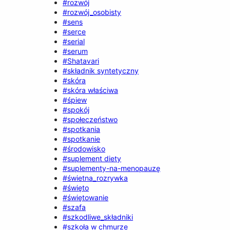
#rozwój
#rozwój_osobisty
#sens
#serce
#serial
#serum
#Shatavari
#składnik syntetyczny
#skóra
#skóra właściwa
#śpiew
#spokój
#społeczeństwo
#spotkania
#spotkanie
#środowisko
#suplement diety
#suplementy-na-menopauzę
#świetna_rozrywka
#święto
#świętowanie
#szafa
#szkodliwe_składniki
#szkoła w chmurze