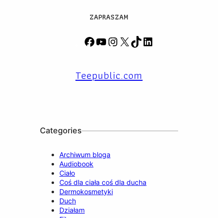
ZAPRASZAM
F
Y
I
X
T
L
a
o
n
i
i
c
u
s
k
n
Teepublic.com
e
T
t
T
k
b
u
a
o
e
o
b
g
k
d
o
e
r
I
k
a
n
m
Categories
Archiwum bloga
Audiobook
Ciało
Coś dla ciała coś dla ducha
Dermokosmetyki
Duch
Działam