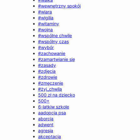
#wewnętrzny spokój
#wiara
#wigilia
#witaminy
#wojna
#wspólne chwile
#wspólny czas
#wybór
#zachowanie
#zamartwianie się
#zasady
#zdjęcia
#zdrowie
#zmęczenie
#żyj_chwilą
500 zł na dziecko
500+
6-latkiw szkole
aadopcja psa
aborcja
adwent
agresja
akceptacja