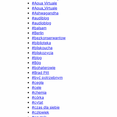
#Aqua Virtuale
#Aqua_Virtuale
#Ashwagandha
#audiblog
#audioblog
#balsam
#Berlin
#bezkonserwantow
#biblioteka
#bliskoucha
#bliskozycia
#blog
#Bóg
#bohaterowie
#Brad Pitt
#być potrzebnym
#cegła
#cele
#chemia
#córka
#cytat
#czas dla siebie
#człowiek