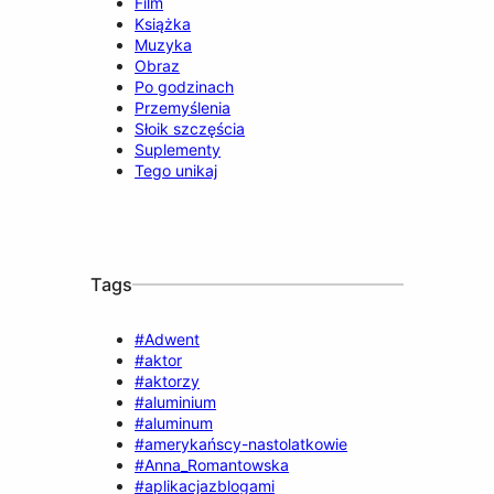
Film
Książka
Muzyka
Obraz
Po godzinach
Przemyślenia
Słoik szczęścia
Suplementy
Tego unikaj
Tags
#Adwent
#aktor
#aktorzy
#aluminium
#aluminum
#amerykańscy-nastolatkowie
#Anna_Romantowska
#aplikacjazblogami