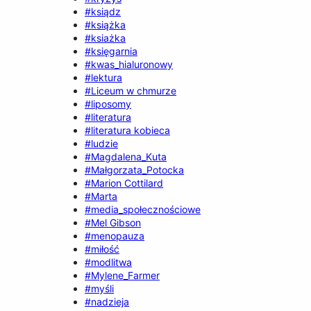
#ksiądz
#książka
#ksiażka
#księgarnia
#kwas_hialuronowy
#lektura
#Liceum w chmurze
#liposomy
#literatura
#literatura kobieca
#ludzie
#Magdalena_Kuta
#Małgorzata_Potocka
#Marion Cottilard
#Marta
#media_społecznościowe
#Mel Gibson
#menopauza
#miłość
#modlitwa
#Mylene_Farmer
#myśli
#nadzieja