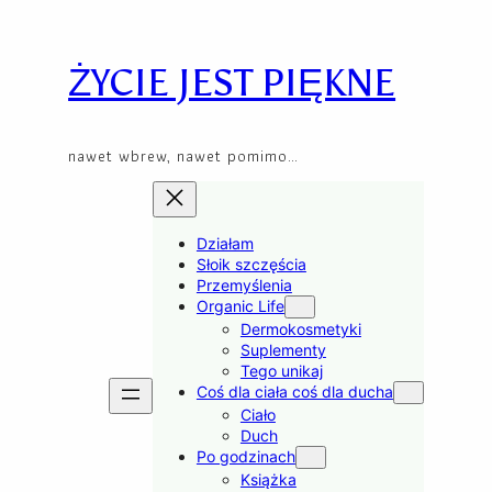
Przejdź
Skip
do
to
treści
content
ŻYCIE JEST PIĘKNE
nawet wbrew, nawet pomimo…
Działam
Słoik szczęścia
Przemyślenia
Organic Life
Dermokosmetyki
Suplementy
Tego unikaj
Coś dla ciała coś dla ducha
Ciało
Duch
Po godzinach
Książka