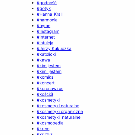
#godność
#gotyk
#Hanna_Krall
#harmonia
#hymn
#Instagram
#Internet
#intuicja
#Jerzy Kukuczka
#katolicki
#kawa
#kim jestem
#kim_jestem
#komiks
#koncert
#koronawirus
#kościół
#kosmetyki
#kosmetyki naturalne
#kosmetyki organiczne
#kosmetyki_naturalne
#kosmopedia
#krem
#kryzys