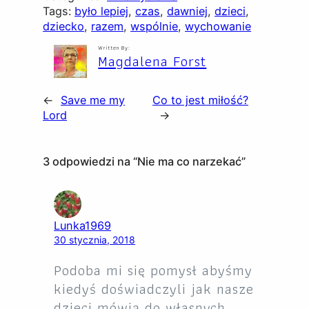
Tags:
było lepiej
, 
czas
, 
dawniej
, 
dzieci
, 
dziecko
, 
razem
, 
wspólnie
, 
wychowanie
Written By:
Magdalena Forst
←
Save me my
Co to jest miłość?
Lord
→
3 odpowiedzi na “Nie ma co narzekać”
Lunka1969
30 stycznia, 2018
Podoba mi się pomysł abyśmy
kiedyś doświadczyli jak nasze
dzieci mówią do własnych