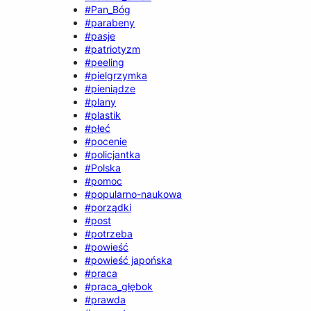
#Pan_Bóg
#parabeny
#pasje
#patriotyzm
#peeling
#pielgrzymka
#pieniądze
#plany
#plastik
#płeć
#pocenie
#policjantka
#Polska
#pomoc
#popularno-naukowa
#porządki
#post
#potrzeba
#powieść
#powieść japońska
#praca
#praca_głębok
#prawda