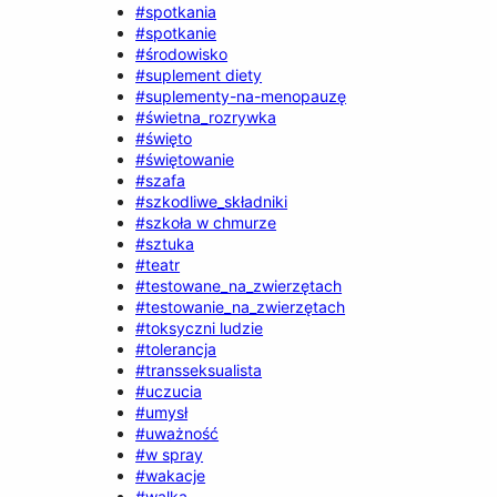
#spotkania
#spotkanie
#środowisko
#suplement diety
#suplementy-na-menopauzę
#świetna_rozrywka
#święto
#świętowanie
#szafa
#szkodliwe_składniki
#szkoła w chmurze
#sztuka
#teatr
#testowane_na_zwierzętach
#testowanie_na_zwierzętach
#toksyczni ludzie
#tolerancja
#transseksualista
#uczucia
#umysł
#uważność
#w spray
#wakacje
#walka