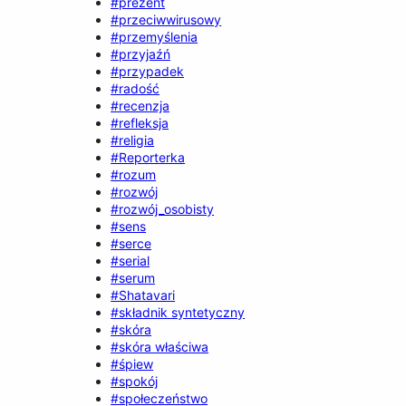
#prezent
#przeciwwirusowy
#przemyślenia
#przyjaźń
#przypadek
#radość
#recenzja
#refleksja
#religia
#Reporterka
#rozum
#rozwój
#rozwój_osobisty
#sens
#serce
#serial
#serum
#Shatavari
#składnik syntetyczny
#skóra
#skóra właściwa
#śpiew
#spokój
#społeczeństwo