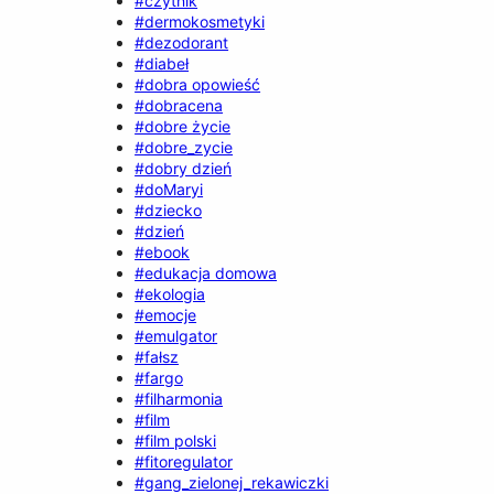
#czytnik
#dermokosmetyki
#dezodorant
#diabeł
#dobra opowieść
#dobracena
#dobre życie
#dobre_zycie
#dobry dzień
#doMaryi
#dziecko
#dzień
#ebook
#edukacja domowa
#ekologia
#emocje
#emulgator
#fałsz
#fargo
#filharmonia
#film
#film polski
#fitoregulator
#gang_zielonej_rekawiczki