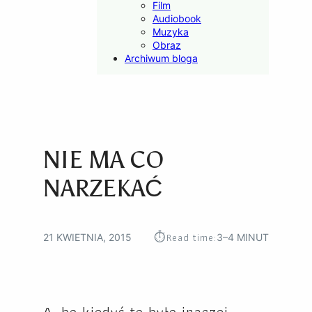
Film
Audiobook
Muzyka
Obraz
Archiwum bloga
NIE MA CO
NARZEKAĆ
⏱︎
Read time:
21 KWIETNIA, 2015
3–4 MINUT
A, bo kiedyś to było inaczej.