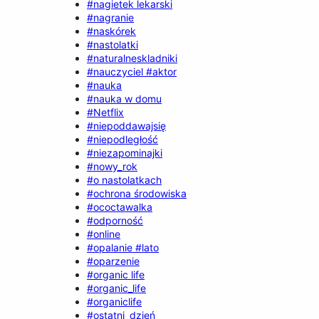
#nagietek lekarski
#nagranie
#naskórek
#nastolatki
#naturalneskladniki
#nauczyciel #aktor
#nauka
#nauka w domu
#Netflix
#niepoddawajsię
#niepodległość
#niezapominajki
#nowy_rok
#o nastolatkach
#ochrona środowiska
#ococtawalka
#odporność
#online
#opalanie #lato
#oparzenie
#organic life
#organic_life
#organiclife
#ostatni_dzień