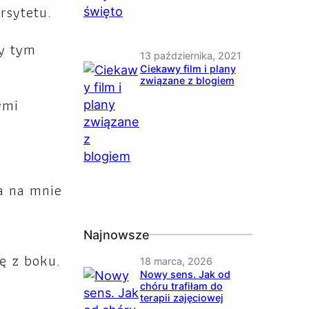
rsytetu.
ły tym
13 października, 2021
Ciekawy film i plany
związane z blogiem
ymi
a na mnie
Najnowsze
ę z boku.
18 marca, 2026
Nowy sens. Jak od
chóru trafiłam do
terapii zajęciowej