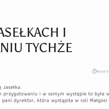
ASEŁKACH I
NIU TYCHŻE
⏱︎
Read t
ę Jasełka.
ch przygotowaniu i w samym występie to była 
c pani dyrektor, która wystąpiła w roli Małgosi 