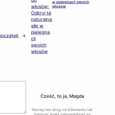
w pielęgnacji swoich
włosów
początek
→
Cześć, to ja, Magda
Tworzę ten blog od kilkunastu lat.
Gdybym miała odpowiedzieć na