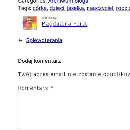
Categories:
Archiwum bloga
Tags:
córka
, 
dzieci
, 
jasełka
, 
nauczyciel
, 
rodzi
Written By:
Magdalena Forst
←
Śpiewoterapia
Dodaj komentarz
Twój adres email nie zostanie opubliko
Komentarz
*