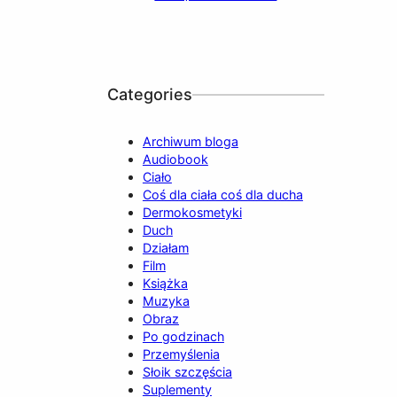
b
u
a
o
e
o
b
g
k
d
o
e
r
I
k
a
n
Categories
m
Archiwum bloga
Audiobook
Ciało
Coś dla ciała coś dla ducha
Dermokosmetyki
Duch
Działam
Film
Książka
Muzyka
Obraz
Po godzinach
Przemyślenia
Słoik szczęścia
Suplementy