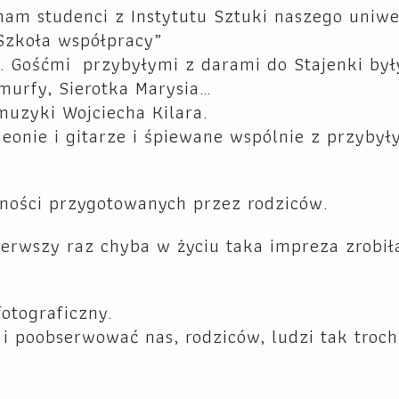
am studenci z Instytutu Sztuki naszego uniwe
„Szkoła współpracy”
. Gośćmi przybyłymi z darami do Stajenki by
Smurfy, Sierotka Marysia…
muzyki Wojciecha Kilara.
deonie i gitarze i śpiewane wspólnie z przybył
zności przygotowanych przez rodziców.
ierwszy raz chyba w życiu taka impreza zrobił
otograficzny.
i poobserwować nas, rodziców, ludzi tak troch