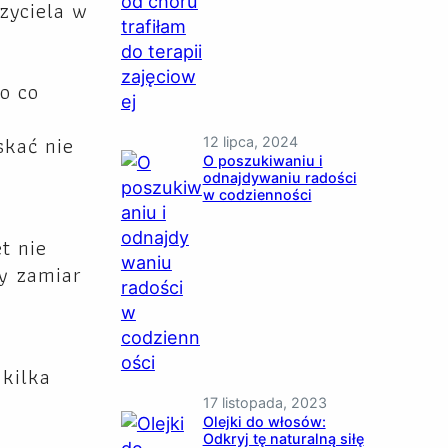
zyciela w
o co
skać nie
12 lipca, 2024
O poszukiwaniu i
odnajdywaniu radości
w codzienności
t nie
y zamiar
 kilka
17 listopada, 2023
Olejki do włosów:
Odkryj tę naturalną siłę