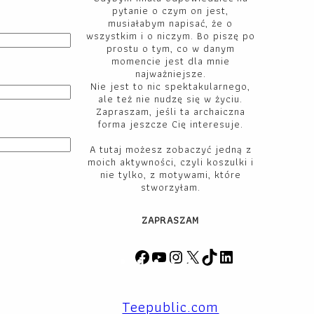
pytanie o czym on jest,
musiałabym napisać, że o
wszystkim i o niczym. Bo piszę po
prostu o tym, co w danym
momencie jest dla mnie
najważniejsze.
Nie jest to nic spektakularnego,
ale też nie nudzę się w życiu.
Zapraszam, jeśli ta archaiczna
forma jeszcze Cię interesuje.
A tutaj możesz zobaczyć jedną z
moich aktywności, czyli koszulki i
nie tylko, z motywami, które
stworzyłam.
ZAPRASZAM
F
Y
I
X
T
L
a
o
n
i
i
c
u
s
k
n
Teepublic.com
e
T
t
T
k