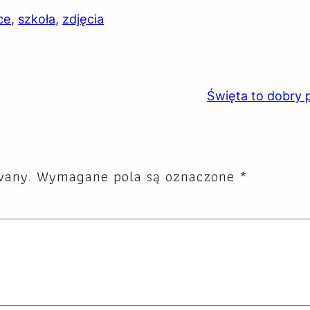
ce
, 
szkoła
, 
zdjęcia
Święta to dobry 
wany.
Wymagane pola są oznaczone
*