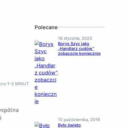
Polecane
16 stycznia, 2023
Borys Szyc jako
„Handlarz cudów”
zobaczcie koniecznie
ime:
1–2 MINUT
wspólna
i
10 października, 2016
Było święto