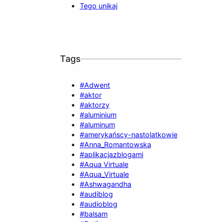
Tego unikaj
Tags
#Adwent
#aktor
#aktorzy
#aluminium
#aluminum
#amerykańscy-nastolatkowie
#Anna_Romantowska
#aplikacjazblogami
#Aqua Virtuale
#Aqua_Virtuale
#Ashwagandha
#audiblog
#audioblog
#balsam