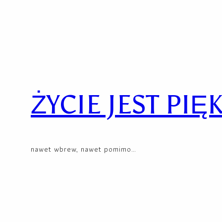
Przejdź
Skip
do
to
treści
content
ŻYCIE JEST PIĘ
nawet wbrew, nawet pomimo…