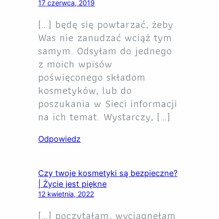
17 czerwca, 2019
[…] będę się powtarzać, żeby
Was nie zanudzać wciąż tym
samym. Odsyłam do jednego
z moich wpisów
poświęconego składom
kosmetyków, lub do
poszukania w Sieci informacji
na ich temat. Wystarczy, […]
Odpowiedz
Czy twoje kosmetyki są bezpieczne?
| Życie jest piękne
12 kwietnia, 2022
[…] poczytałam, wyciągnęłam