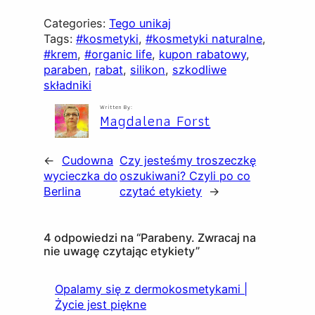
Categories:
Tego unikaj
Tags:
#kosmetyki
, 
#kosmetyki naturalne
, 
#krem
, 
#organic life
, 
kupon rabatowy
, 
paraben
, 
rabat
, 
silikon
, 
szkodliwe
składniki
Written By:
Magdalena Forst
←
Cudowna
Czy jesteśmy troszeczkę
wycieczka do
oszukiwani? Czyli po co
Berlina
czytać etykiety
→
4 odpowiedzi na “Parabeny. Zwracaj na
nie uwagę czytając etykiety”
Opalamy się z dermokosmetykami |
Życie jest piękne