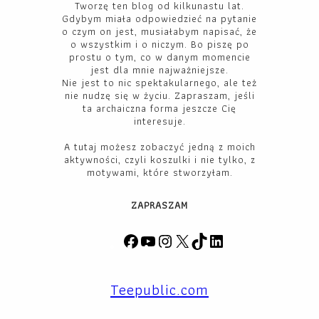
Tworzę ten blog od kilkunastu lat.
Gdybym miała odpowiedzieć na pytanie
o czym on jest, musiałabym napisać, że
o wszystkim i o niczym. Bo piszę po
prostu o tym, co w danym momencie
jest dla mnie najważniejsze.
Nie jest to nic spektakularnego, ale też
nie nudzę się w życiu. Zapraszam, jeśli
ta archaiczna forma jeszcze Cię
interesuje.
A tutaj możesz zobaczyć jedną z moich
aktywności, czyli koszulki i nie tylko, z
motywami, które stworzyłam.
ZAPRASZAM
F
Y
I
X
T
L
a
o
n
i
i
c
u
s
k
n
Teepublic.com
e
T
t
T
k
b
u
a
o
e
o
b
g
k
d