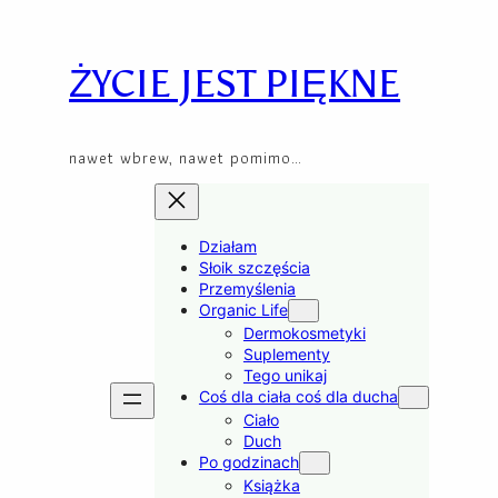
Przejdź
Skip
do
to
treści
content
ŻYCIE JEST PIĘKNE
nawet wbrew, nawet pomimo…
Działam
Słoik szczęścia
Przemyślenia
Organic Life
Dermokosmetyki
Suplementy
Tego unikaj
Coś dla ciała coś dla ducha
Ciało
Duch
Po godzinach
Książka