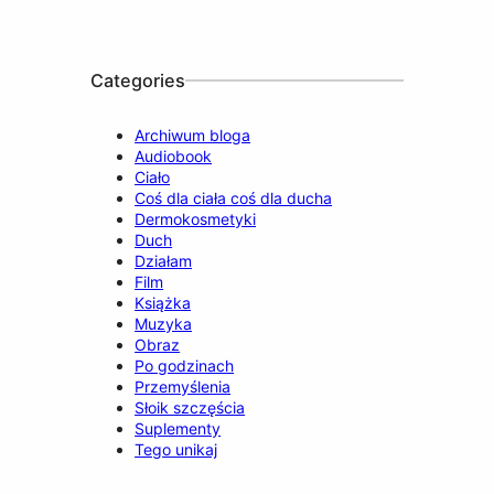
o
e
r
I
k
a
n
m
Categories
Archiwum bloga
Audiobook
Ciało
Coś dla ciała coś dla ducha
Dermokosmetyki
Duch
Działam
Film
Książka
Muzyka
Obraz
Po godzinach
Przemyślenia
Słoik szczęścia
Suplementy
Tego unikaj