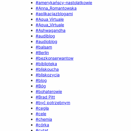
#amerykańscy-nastolatkowie
#Anna_Romantowska
#aplikacjazblogami
#Aqua Virtuale
#Aqua_Virtuale
#Ashwagandha
#audiblog
#audioblog
#balsam
#Berlin
#bezkonserwantow
#biblioteka
#bliskoucha
#bliskozycia
#blog
#Bóg
#bohaterowie
#Brad Pitt
#być potrzebnym
#cegła
#cele
#chemia
#córka
#cytat