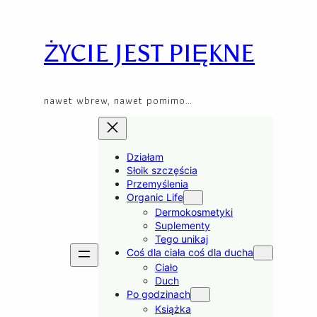
Przejdź
Skip
do
to
treści
content
ŻYCIE JEST PIĘKNE
nawet wbrew, nawet pomimo…
Działam
Słoik szczęścia
Przemyślenia
Organic Life
Dermokosmetyki
Suplementy
Tego unikaj
Coś dla ciała coś dla ducha
Ciało
Duch
Po godzinach
Książka