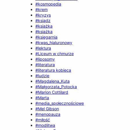
#kosmopedia
#krem
#kryzys
#ksiądz
#książka
#ksiażka
#księgarnia
#kwas_hialuronowy
#lektura
#Liceum w chmurze
#liposomy
#literatura
#literatura kobieca
#ludzie
#Magdalena_Kuta
#Małgorzata_Potocka
#Marion Cottilard
#Marta
#media_społecznościowe
#Mel Gibson
#menopauza
#miłość
#modlitwa