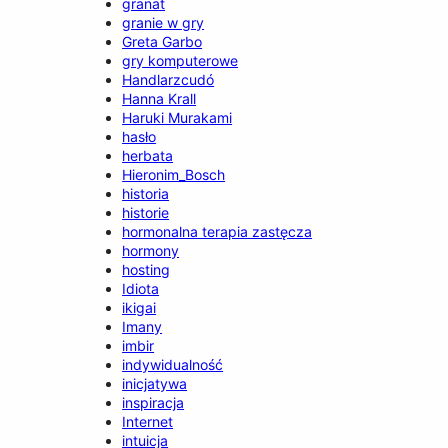
granat
granie w gry
Greta Garbo
gry komputerowe
Handlarzcudó
Hanna Krall
Haruki Murakami
hasło
herbata
Hieronim_Bosch
historia
historie
hormonalna terapia zastęcza
hormony
hosting
Idiota
ikigai
Imany
imbir
indywidualność
inicjatywa
inspiracja
Internet
intuicja