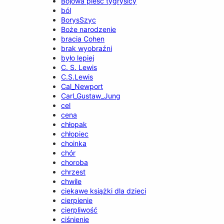
Bojowa pieść tygrysicy
ból
BorysSzyc
Boże narodzenie
bracia Cohen
brak wyobraźni
było lepiej
C. S. Lewis
C.S.Lewis
Cal_Newport
Carl_Gustaw_Jung
cel
cena
chłopak
chłopiec
choinka
chór
choroba
chrzest
chwile
ciekawe książki dla dzieci
cierpienie
cierpliwość
ciśnienie