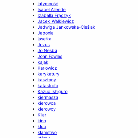
intymność
Isabel Allende
Izabella Frączyk
Jacek_Walkiewicz
Jadwiga Jankowska-Cieślak
Japonia
jasełka
Jezus
Jo Nesbø
John Fowles
kajak
Karłowicz
karykatury
kasztany
katastrofa
Kazuo Ishiguro
kiermasza
kierowca
kierowcy
Kilar
kino
klub
kłamstwo