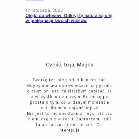
17 listopada, 2023
Olejki do włosów: Odkryj tę naturalną siłę
w pielęgnacji swoich włosów
Cześć, to ja, Magda
Tworzę ten blog od kilkunastu lat.
Gdybym miała odpowiedzieć na pytanie
o czym on jest, musiałabym napisać, że
o wszystkim i o niczym. Bo piszę po
prostu o tym, co w danym momencie
jest dla mnie najważniejsze.
Nie jest to nic spektakularnego, ale też
nie nudzę się w życiu. Zapraszam, jeśli
ta archaiczna forma jeszcze Cię
interesuje.