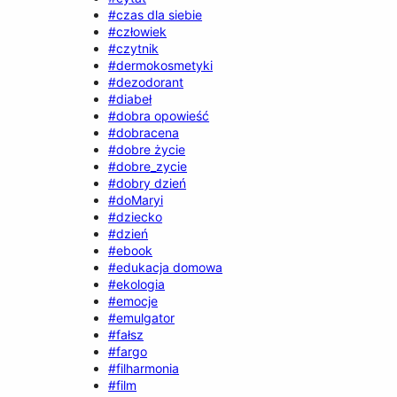
#czas dla siebie
#człowiek
#czytnik
#dermokosmetyki
#dezodorant
#diabeł
#dobra opowieść
#dobracena
#dobre życie
#dobre_zycie
#dobry dzień
#doMaryi
#dziecko
#dzień
#ebook
#edukacja domowa
#ekologia
#emocje
#emulgator
#fałsz
#fargo
#filharmonia
#film