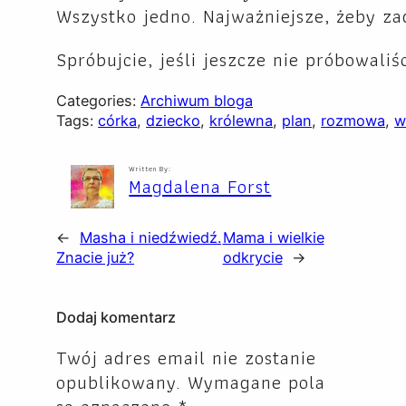
Wszystko jedno. Najważniejsze, żeby za
Spróbujcie, jeśli jeszcze nie próbowaliś
Categories:
Archiwum bloga
Tags:
córka
, 
dziecko
, 
królewna
, 
plan
, 
rozmowa
, 
w
Written By:
Magdalena Forst
←
Masha i niedźwiedź.
Mama i wielkie
Znacie już?
odkrycie
→
Dodaj komentarz
Twój adres email nie zostanie
opublikowany.
Wymagane pola