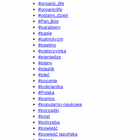
#organic_life
#organiclife
#ostatni_dzień
#Pan_Bóg
#parabeny
#pasje
#patriotyzm
#peeling
#pielgrzymka
#pieniądze
#plany
#plastik
#płeć
#pocenie
#policjantka
#Polska
#pomoc
#popularno-naukowa
#porządki
#post
#potrzeba
#powieść
#powieść japońska
#praca