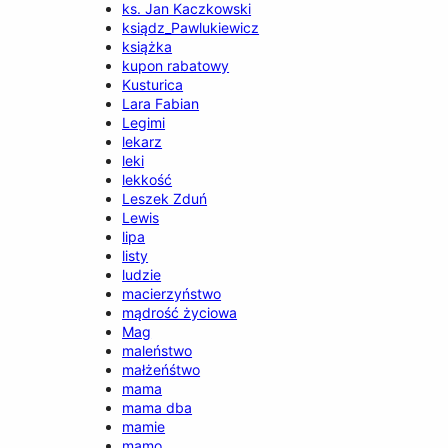
ks. Jan Kaczkowski
ksiądz_Pawlukiewicz
książka
kupon rabatowy
Kusturica
Lara Fabian
Legimi
lekarz
leki
lekkość
Leszek Zduń
Lewis
lipa
listy
ludzie
macierzyństwo
mądrość życiowa
Mag
maleństwo
małżeńśtwo
mama
mama dba
mamie
mamo