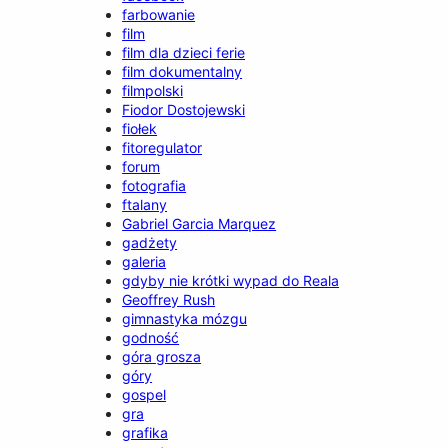
farbowanie
film
film dla dzieci ferie
film dokumentalny
filmpolski
Fiodor Dostojewski
fiołek
fitoregulator
forum
fotografia
ftalany
Gabriel Garcia Marquez
gadżety
galeria
gdyby nie krótki wypad do Reala
Geoffrey Rush
gimnastyka mózgu
godność
góra grosza
góry
gospel
gra
grafika