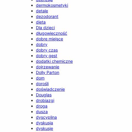
dermokosmetyki
detale
dezodorant
dieta
Dla dzieci
długowieczność
dobre miejsce
dobry
dobry czas
dobry gest
dodatki chemiczne
dojrzewanie
Dolly Parton
dom
dorośli
doświadczenie
Douglas
drobiazgi
droga
dusza
dyscyplina
dyskusja
dyskusje