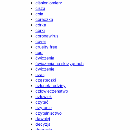
ciśnieniomierz
cisza
cola
córeczka
córka
córki
coronawirus
cover
cruelty free
cud
ćwiczenia
ćwiczenia na skrzypcach
ćwiczenie
czas
cząsteczki
członek rodziny
człowieczeństwo
człowiek
czytać
czytanie
czytelnisctwo
dawniej
decyzja
depresja