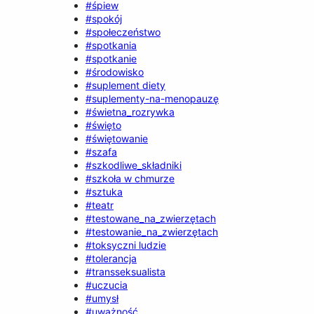
#śpiew
#spokój
#społeczeństwo
#spotkania
#spotkanie
#środowisko
#suplement diety
#suplementy-na-menopauzę
#świetna_rozrywka
#święto
#świętowanie
#szafa
#szkodliwe_składniki
#szkoła w chmurze
#sztuka
#teatr
#testowane_na_zwierzętach
#testowanie_na_zwierzętach
#toksyczni ludzie
#tolerancja
#transseksualista
#uczucia
#umysł
#uważność