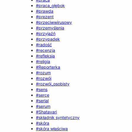
#praca_głębok
#prawda
#prezent
#przeciwwirusowy
#przemyślenia
#przyjaźń
#przypadek
#radość
#recenzja
#refleksja
#religia
#Reporterka
#rozum
#rozwój
#rozwój_osobisty
#sens
#serce
#serial
#serum
#Shatavari
#składnik syntetyczny
#skóra
#skóra właściwa