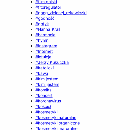
#film polski
#fitoregulator
#gang_zielonej_rekawiczki
#godność
#gotyk
#Hanna_Krall
#harmonia
#hymn
#Instagram
#Internet
#intuicja
#Jerzy Kukuczka
#katolicki
#kawa
#kim jestem
#kim_jestem
#komiks
#koncert
#koronawirus
#kościół
#kosmetyki
#kosmetyki naturalne
#kosmetyki organiczne
#kosmetyki_naturalne