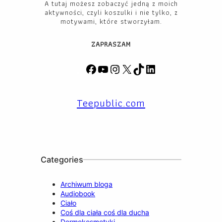
A tutaj możesz zobaczyć jedną z moich
aktywności, czyli koszulki i nie tylko, z
motywami, które stworzyłam.
ZAPRASZAM
F
Y
I
X
T
L
a
o
n
i
i
c
u
s
k
n
Teepublic.com
e
T
t
T
k
b
u
a
o
e
o
b
g
k
d
o
e
r
I
k
a
n
m
Categories
Archiwum bloga
Audiobook
Ciało
Coś dla ciała coś dla ducha
Dermokosmetyki