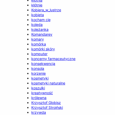
kłótnia
kłótnie
Kobiera_w_lustrze
kobieta
kocham cię
kolęda
koleżanka
Komandarev
komary
komórka
komórki skóry
komputer
koncerny farmaceutyczne
konsekwencja
konsola
korzenie
kosmetyki
kosmetyki naturalne
koszulki
kreatywność
królewna
Krzysztof Globisz
Krzysztof Stroiński
krzywda