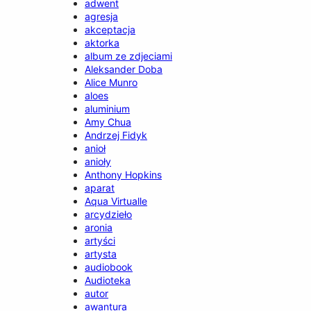
adwent
agresja
akceptacja
aktorka
album ze zdjeciami
Aleksander Doba
Alice Munro
aloes
aluminium
Amy Chua
Andrzej Fidyk
anioł
anioły
Anthony Hopkins
aparat
Aqua Virtualle
arcydzieło
aronia
artyści
artysta
audiobook
Audioteka
autor
awantura