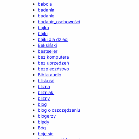
babcia
badania
badanie
badanie_osobowości
bajka
bajki
bajki dla dzieci
Beksiński
bestseller
bez komputera
bez uprzedzeń
bezpieczństwo
Biblia audio
bliskość
blizna
bliźniaki
blizny
blog
blog o oszczędzaniu
blogerzy
błędy
Bóg
boję się