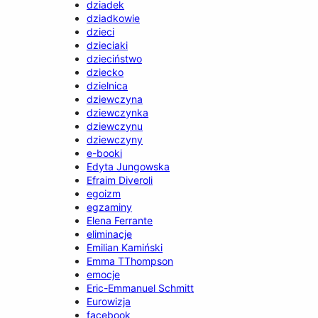
dziadek
dziadkowie
dzieci
dzieciaki
dzieciństwo
dziecko
dzielnica
dziewczyna
dziewczynka
dziewczynu
dziewczyny
e-booki
Edyta Jungowska
Efraim Diveroli
egoizm
egzaminy
Elena Ferrante
eliminacje
Emilian Kamiński
Emma TThompson
emocje
Eric-Emmanuel Schmitt
Eurowizja
facebook