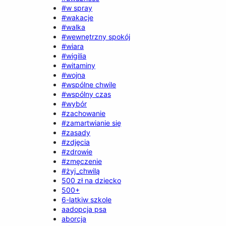
#w spray
#wakacje
#walka
#wewnętrzny spokój
#wiara
#wigilia
#witaminy
#wojna
#wspólne chwile
#wspólny czas
#wybór
#zachowanie
#zamartwianie się
#zasady
#zdjęcia
#zdrowie
#zmęczenie
#żyj_chwilą
500 zł na dziecko
500+
6-latkiw szkole
aadopcja psa
aborcja