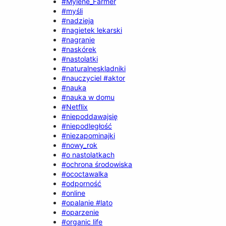
#Mylene_Farmer
#myśli
#nadzieja
#nagietek lekarski
#nagranie
#naskórek
#nastolatki
#naturalneskladniki
#nauczyciel #aktor
#nauka
#nauka w domu
#Netflix
#niepoddawajsię
#niepodległość
#niezapominajki
#nowy_rok
#o nastolatkach
#ochrona środowiska
#ococtawalka
#odporność
#online
#opalanie #lato
#oparzenie
#organic life