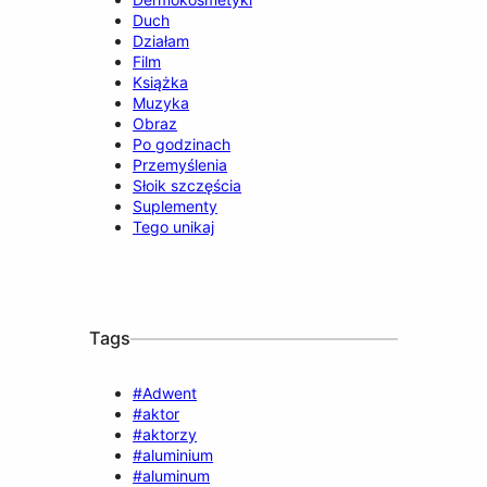
Duch
Działam
Film
Książka
Muzyka
Obraz
Po godzinach
Przemyślenia
Słoik szczęścia
Suplementy
Tego unikaj
Tags
#Adwent
#aktor
#aktorzy
#aluminium
#aluminum