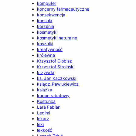
komputer
koncerny farmaceutyczne
konsekwencja
konsola
korzenie
kosmetyki
kosmetyki naturalne
koszulki
kreatywność
królewna
Krzysztof Globisz
Krzysztof Stroiński
krzywda
ks. Jan Kaczkowski
ksiądz_Pawlukiewicz
książka
kupon rabatowy
Kusturica
Lara Fabian
Legimi
lekarz
leki
lekkość
Leszek Zduń