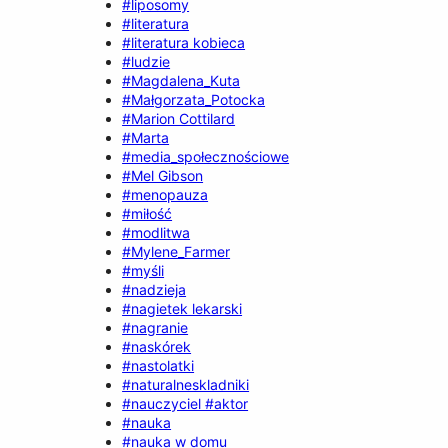
#liposomy
#literatura
#literatura kobieca
#ludzie
#Magdalena_Kuta
#Małgorzata_Potocka
#Marion Cottilard
#Marta
#media_społecznościowe
#Mel Gibson
#menopauza
#miłość
#modlitwa
#Mylene_Farmer
#myśli
#nadzieja
#nagietek lekarski
#nagranie
#naskórek
#nastolatki
#naturalneskladniki
#nauczyciel #aktor
#nauka
#nauka w domu