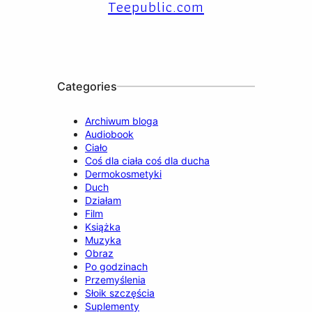
Teepublic.com
e
T
t
T
k
b
u
a
o
e
o
b
g
k
d
o
e
r
I
k
a
n
m
Categories
Archiwum bloga
Audiobook
Ciało
Coś dla ciała coś dla ducha
Dermokosmetyki
Duch
Działam
Film
Książka
Muzyka
Obraz
Po godzinach
Przemyślenia
Słoik szczęścia
Suplementy