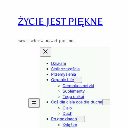
Przejdź
Skip
do
to
treści
content
ŻYCIE JEST PIĘKNE
nawet wbrew, nawet pomimo…
Działam
Słoik szczęścia
Przemyślenia
Organic Life
Dermokosmetyki
Suplementy
Tego unikaj
Coś dla ciała coś dla ducha
Ciało
Duch
Po godzinach
Książka