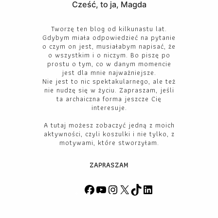
Cześć, to ja, Magda
Tworzę ten blog od kilkunastu lat.
Gdybym miała odpowiedzieć na pytanie
o czym on jest, musiałabym napisać, że
o wszystkim i o niczym. Bo piszę po
prostu o tym, co w danym momencie
jest dla mnie najważniejsze.
Nie jest to nic spektakularnego, ale też
nie nudzę się w życiu. Zapraszam, jeśli
ta archaiczna forma jeszcze Cię
interesuje.
A tutaj możesz zobaczyć jedną z moich
aktywności, czyli koszulki i nie tylko, z
motywami, które stworzyłam.
ZAPRASZAM
F
Y
I
X
T
L
a
o
n
i
i
c
u
s
k
n