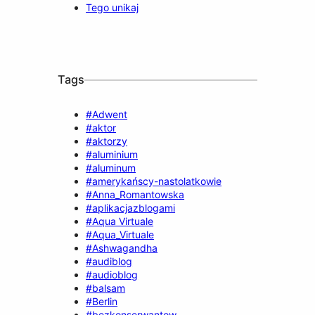
Tego unikaj
Tags
#Adwent
#aktor
#aktorzy
#aluminium
#aluminum
#amerykańscy-nastolatkowie
#Anna_Romantowska
#aplikacjazblogami
#Aqua Virtuale
#Aqua_Virtuale
#Ashwagandha
#audiblog
#audioblog
#balsam
#Berlin
#bezkonserwantow