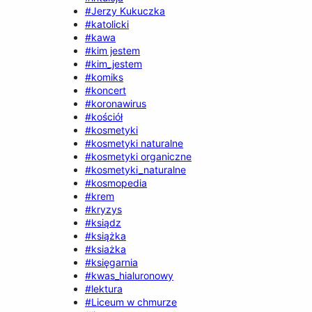
#Jerzy Kukuczka
#katolicki
#kawa
#kim jestem
#kim_jestem
#komiks
#koncert
#koronawirus
#kościół
#kosmetyki
#kosmetyki naturalne
#kosmetyki organiczne
#kosmetyki_naturalne
#kosmopedia
#krem
#kryzys
#ksiądz
#książka
#ksiażka
#księgarnia
#kwas_hialuronowy
#lektura
#Liceum w chmurze