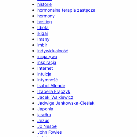
historie
hormonalna terapia zastęcza
hormony
hosting
Idiota
ikigai
Imany
imbir
indywidualność
inicjatywa
inspiracja
Internet
intuicja
intymność
Isabel Allende
Izabella Frączyk
Jacek_Walkiewicz
Jadwiga Jankowska-Cieślak
Japonia
jasełka
Jezus
Jo Nesbø
John Fowles