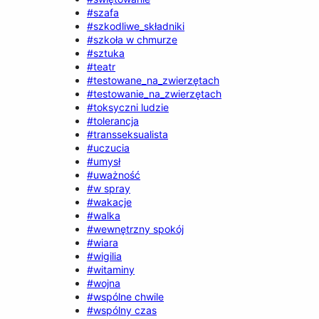
#szafa
#szkodliwe_składniki
#szkoła w chmurze
#sztuka
#teatr
#testowane_na_zwierzętach
#testowanie_na_zwierzętach
#toksyczni ludzie
#tolerancja
#transseksualista
#uczucia
#umysł
#uważność
#w spray
#wakacje
#walka
#wewnętrzny spokój
#wiara
#wigilia
#witaminy
#wojna
#wspólne chwile
#wspólny czas