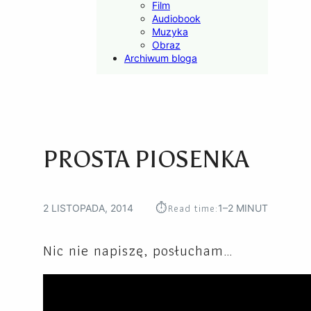
Film
Audiobook
Muzyka
Obraz
Archiwum bloga
PROSTA PIOSENKA
⏱︎
Read time:
2 LISTOPADA, 2014
1–2 MINUT
Nic nie napiszę, posłucham…