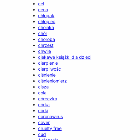
cel
cena
chłopak
chłopiec
choinka
chór
choroba
chrzest
chwile
ciekawe książki dla dzieci
cierpienie
cierpliwość
ciśnienie
ciśnieniomierz
cisza
cola
córeczka
córka
córki
coronawirus
cover
cruelty free
cud