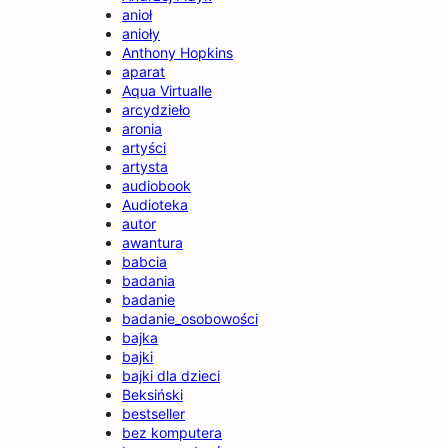
anioł
anioły
Anthony Hopkins
aparat
Aqua Virtualle
arcydzieło
aronia
artyści
artysta
audiobook
Audioteka
autor
awantura
babcia
badania
badanie
badanie_osobowości
bajka
bajki
bajki dla dzieci
Beksiński
bestseller
bez komputera