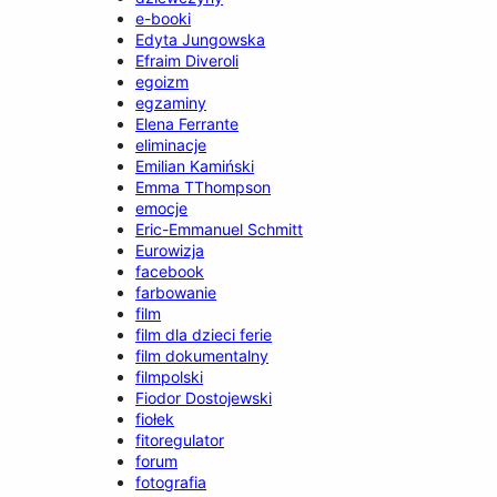
e-booki
Edyta Jungowska
Efraim Diveroli
egoizm
egzaminy
Elena Ferrante
eliminacje
Emilian Kamiński
Emma TThompson
emocje
Eric-Emmanuel Schmitt
Eurowizja
facebook
farbowanie
film
film dla dzieci ferie
film dokumentalny
filmpolski
Fiodor Dostojewski
fiołek
fitoregulator
forum
fotografia