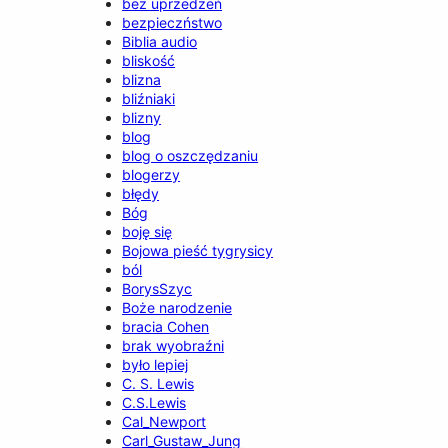
bez uprzedzeń
bezpieczństwo
Biblia audio
bliskość
blizna
bliźniaki
blizny
blog
blog o oszczędzaniu
blogerzy
błędy
Bóg
boję się
Bojowa pieść tygrysicy
ból
BorysSzyc
Boże narodzenie
bracia Cohen
brak wyobraźni
było lepiej
C. S. Lewis
C.S.Lewis
Cal_Newport
Carl_Gustaw_Jung