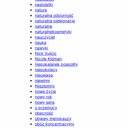
nastolatki
natura
naturalna odporność
naturalna pielęgnacja
naturalne
naturalnekosmetyki
nauczyciel
nauka
nawyki
Nick Vujicic
Nicole Kidman
niepokalanek pospolity
niepokojący
nieuwaga
niewinni
NIezłomny
nowe życie
nowy rok
nowy sens
o przemocy
obecność
objawy menopauzy
obóz koncentracyjny