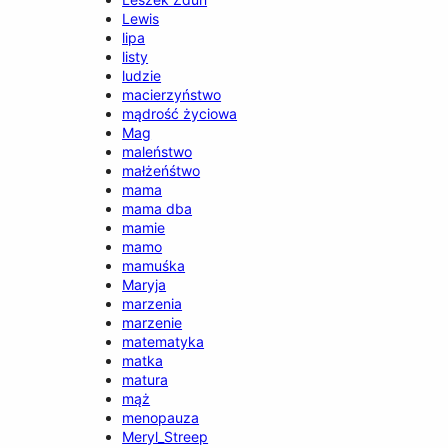
Lewis
lipa
listy
ludzie
macierzyństwo
mądrość życiowa
Mag
maleństwo
małżeńśtwo
mama
mama dba
mamie
mamo
mamuśka
Maryja
marzenia
marzenie
matematyka
matka
matura
mąż
menopauza
Meryl_Streep