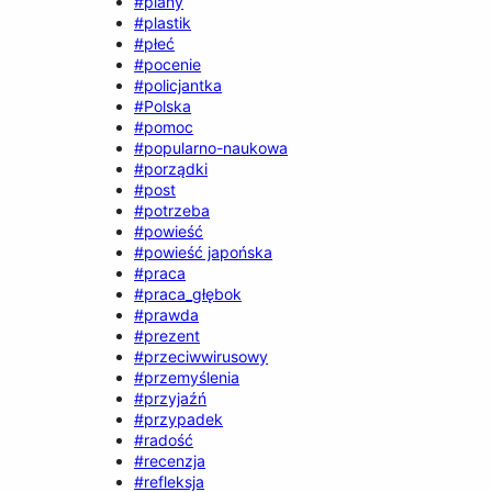
#plany
#plastik
#płeć
#pocenie
#policjantka
#Polska
#pomoc
#popularno-naukowa
#porządki
#post
#potrzeba
#powieść
#powieść japońska
#praca
#praca_głębok
#prawda
#prezent
#przeciwwirusowy
#przemyślenia
#przyjaźń
#przypadek
#radość
#recenzja
#refleksja