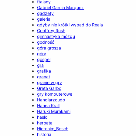
ftalany
Gabriel Garcia Marquez
gadżety
galeria
gdyby nie krótki wypad do Reala
Geoffrey Rush
gimnastyka mózgu
godność
góra grosza
góry
gospel
gra
grafika
granat
granie w gry
Greta Garbo
gry komputerowe
Handlarzcudó
Hanna Krall
Haruki Murakami
hasło
herbata
Hieronim_Bosch
historia