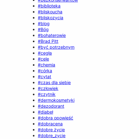
#biblioteka
#bliskoucha
#bliskozycia
#blog
#Bóg
#bohaterowie
#Brad Pitt
#być potrzebnym
#cegła
#cele
#chemia
#córka
#cytat
#czas dla siebie
#człowiek
#czytnik
#dermokosmetyki
#dezodorant
#diabeł
#dobra opowieść
#dobracena
#dobre życie
#dobre_zycie