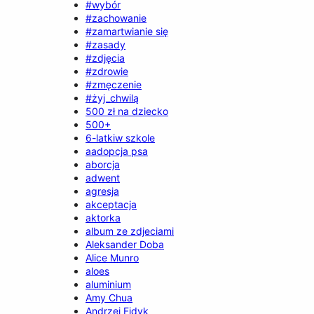
#wybór
#zachowanie
#zamartwianie się
#zasady
#zdjęcia
#zdrowie
#zmęczenie
#żyj_chwilą
500 zł na dziecko
500+
6-latkiw szkole
aadopcja psa
aborcja
adwent
agresja
akceptacja
aktorka
album ze zdjeciami
Aleksander Doba
Alice Munro
aloes
aluminium
Amy Chua
Andrzej Fidyk