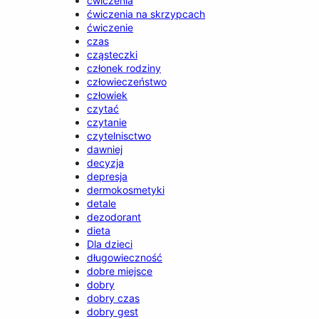
ćwiczenia
ćwiczenia na skrzypcach
ćwiczenie
czas
cząsteczki
członek rodziny
człowieczeństwo
człowiek
czytać
czytanie
czytelnisctwo
dawniej
decyzja
depresja
dermokosmetyki
detale
dezodorant
dieta
Dla dzieci
długowieczność
dobre miejsce
dobry
dobry czas
dobry gest