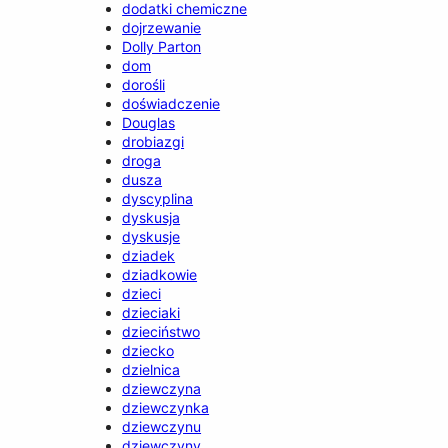
dodatki chemiczne
dojrzewanie
Dolly Parton
dom
dorośli
doświadczenie
Douglas
drobiazgi
droga
dusza
dyscyplina
dyskusja
dyskusje
dziadek
dziadkowie
dzieci
dzieciaki
dzieciństwo
dziecko
dzielnica
dziewczyna
dziewczynka
dziewczynu
dziewczyny