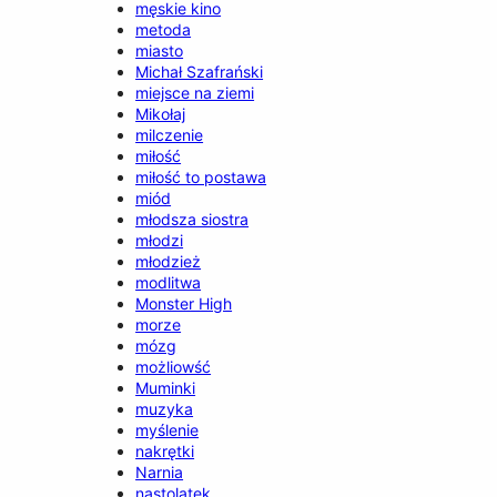
męskie kino
metoda
miasto
Michał Szafrański
miejsce na ziemi
Mikołaj
milczenie
miłość
miłość to postawa
miód
młodsza siostra
młodzi
młodzież
modlitwa
Monster High
morze
mózg
możliowść
Muminki
muzyka
myślenie
nakrętki
Narnia
nastolatek