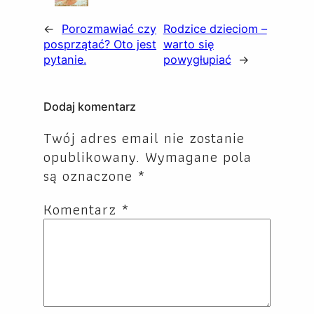
←
Porozmawiać czy
Rodzice dzieciom –
posprzątać? Oto jest
warto się
pytanie.
powygłupiać
→
Dodaj komentarz
Twój adres email nie zostanie
opublikowany.
Wymagane pola
są oznaczone
*
Komentarz
*