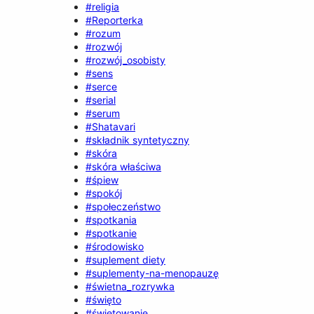
#religia
#Reporterka
#rozum
#rozwój
#rozwój_osobisty
#sens
#serce
#serial
#serum
#Shatavari
#składnik syntetyczny
#skóra
#skóra właściwa
#śpiew
#spokój
#społeczeństwo
#spotkania
#spotkanie
#środowisko
#suplement diety
#suplementy-na-menopauzę
#świetna_rozrywka
#święto
#świętowanie