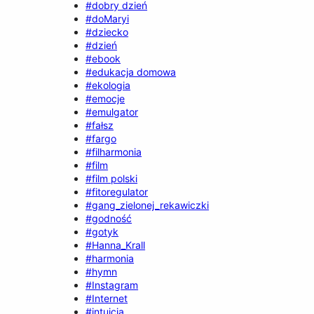
#dobry dzień
#doMaryi
#dziecko
#dzień
#ebook
#edukacja domowa
#ekologia
#emocje
#emulgator
#fałsz
#fargo
#filharmonia
#film
#film polski
#fitoregulator
#gang_zielonej_rekawiczki
#godność
#gotyk
#Hanna_Krall
#harmonia
#hymn
#Instagram
#Internet
#intuicja