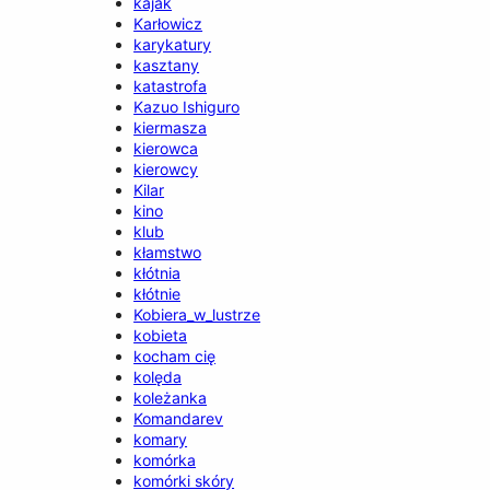
kajak
Karłowicz
karykatury
kasztany
katastrofa
Kazuo Ishiguro
kiermasza
kierowca
kierowcy
Kilar
kino
klub
kłamstwo
kłótnia
kłótnie
Kobiera_w_lustrze
kobieta
kocham cię
kolęda
koleżanka
Komandarev
komary
komórka
komórki skóry