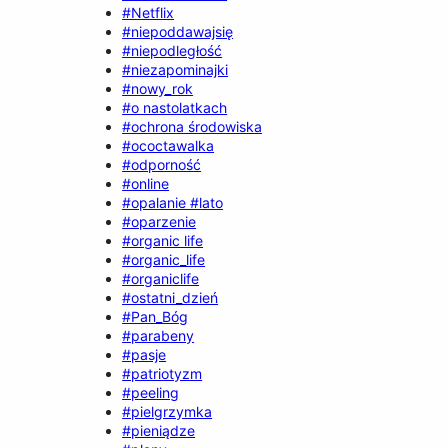
#Netflix
#niepoddawajsię
#niepodległość
#niezapominajki
#nowy_rok
#o nastolatkach
#ochrona środowiska
#ococtawalka
#odporność
#online
#opalanie #lato
#oparzenie
#organic life
#organic_life
#organiclife
#ostatni_dzień
#Pan_Bóg
#parabeny
#pasje
#patriotyzm
#peeling
#pielgrzymka
#pieniądze