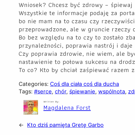
Wniosek? Chcesz być zdrowy – śpiewaj 
Wszystkie te informacje podaję za por
bo nie mam na to czasu czy rzeczywiści
przeprowadzone, ale w gruncie rzeczy 
Bo bez względu na to czy to zostało zb
przynależności, poprawia nastrój i daje 
Czy poprawia zdrowie, nie wiem, ale b
nastawienie to połowa sukcesu na drod
To co? Kto by chciał zaśpiewać razem 
Categories:
Coś dla ciała coś dla ducha
Tags:
#serce
, 
chór
, 
śpiewanie
, 
wspólnota
, 
zd
Written By:
Magdalena Forst
←
Kto dziś pamięta Gretę Garbo