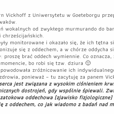
rn Vickhoff z Uniwersytetu w Goeteborgu prze
ewaków.
zeń wokalnych od zwykłego murmurando do bar
 chrześcijańskich.
yły monitorowane i okazało się, że ich tętna s
onizuje się z oddechem, a w chórze oddycha s
: proszę brać oddech wymiennie. Co oznacza, 
omencie, bo robi się tzw. dziura 🙂
spowodowała zróżnicowanie ich indywidualnego
 zdrowia, ponieważ – tu zacytuję za panem Vic
erca jest związana z wysokim ciśnieniem krw
icznych dostrojeń, gdy wspólnie śpiewali. Zw
 zatokowa oddechowa (zjawisko fizjologiczne)
się z oddechem, co jak wiadomo z badań nad m