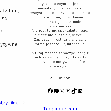
pytanie o czym on jest,
musiałabym napisać, że o
wdziłam,
wszystkim i o niczym. Bo piszę po
tały
prostu o tym, co w danym
momencie jest dla mnie
najważniejsze.
ie
Nie jest to nic spektakularnego,
ale też nie nudzę się w życiu.
Zapraszam, jeśli ta archaiczna
zytywne
forma jeszcze Cię interesuje.
A tutaj możesz zobaczyć jedną z
moich aktywności, czyli koszulki i
nie tylko, z motywami, które
stworzyłam.
ZAPRASZAM
F
Y
I
X
T
L
a
o
n
i
i
bry film.
→
c
u
s
k
n
Teepublic.com
e
T
t
T
k