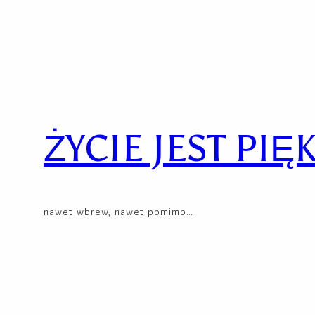
Przejdź
Skip
do
to
treści
content
ŻYCIE JEST PIĘ
nawet wbrew, nawet pomimo…