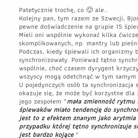
Patetycznie trochę, co 🙂 ale…
Kolejny pan, tym razem ze Szwecji, Bjo
pewne doświadczenie na grupie 15 śpi
Mieli oni wspólnie wykonać kilka ćwic
skomplikowanych, np. mantry lub pieśni
Podczas, kiedy śpiewali ich organizmy b
synchronizowały. Ponieważ tętno synchr
wspólnie, choć czasem dyrygent krzyczy
wszyscy mogą odetchnąć w tym samym m
U pojedynczych osób ta synchronizacja 
okazuje się, że może być korzystne dla
jego zespołem „
mała zmienność rytmu s
śpiewaków miało tendencję do synchron
jest to z efektem znanym jako arytmia
przypadku której tętno synchronizuje 
jest bardzo kojące
„