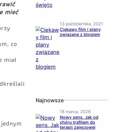
rawić
e mieć
13 października, 2021
órzy
Ciekawy film i plany
związane z blogiem
ym, co
e miał
dkreślali
Najnowsze
18 marca, 2026
Nowy sens. Jak od
w jednym
chóru trafiłam do
terapii zajęciowej