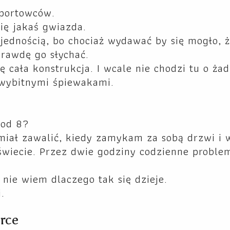
sportowców.
ię jakaś gwiazda.
jednością, bo chociaż wydawać by się mogło, 
prawdę go słychać.
ę cała konstrukcja. I wcale nie chodzi tu o ża
 wybitnymi śpiewakami.
 od 8?
ę miał zawalić, kiedy zamykam za sobą drzwi i
świecie. Przez dwie godziny codzienne proble
 nie wiem dlaczego tak się dzieje.
.
erce