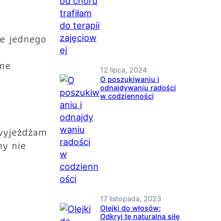
że jednego
dne
12 lipca, 2024
O poszukiwaniu i
odnajdywaniu radości
w codzienności
 wyjeżdżam
my nie
17 listopada, 2023
Olejki do włosów:
Odkryj tę naturalną siłę