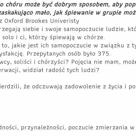
 do chóru może być dobrym sposobem, aby pop
askakująco mało, jak śpiewanie w grupie moż
z Oxford Brookes Univeristy
trzegają siebie i swoje samopoczucie ludzie, kt
 solo i ci, którzy śpiewają w chórze.
o, jakie jest ich samopoczucie w związku z t
tysfakcję. Przepytanych osób było 375.
wcy, soliści i chórzyści? Pojęcia nie mam, moż
erwacji, widział radość tych ludzi?
ierdzili, że odczuwają zadowolenie z życia i po
dności, przynależności, poczucie zmierzania 