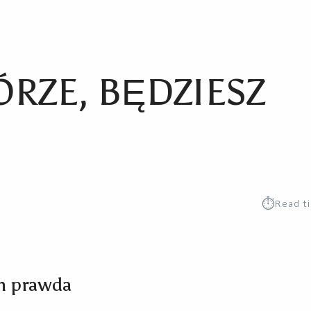
RZE, BĘDZIESZ
⏱︎
Read t
ch prawda