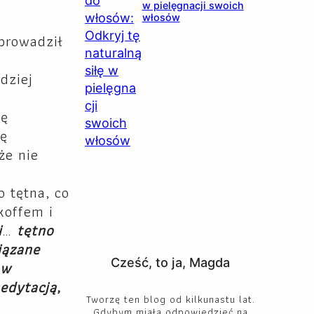
w pielęgnacji swoich
włosów
prowadził
dziej
ię
ię
że nie
 tętna, co
koffem i
i
…
tętno
iązane
Cześć, to ja, Magda
 w
edytacją,
Tworzę ten blog od kilkunastu lat.
Gdybym miała odpowiedzieć na