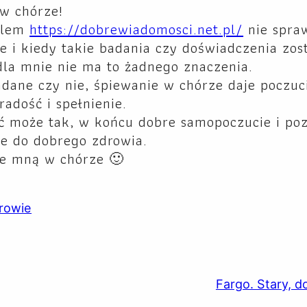
w chórze!
talem
https://dobrewiadomosci.net.pl/
nie spra
e i kiedy takie badania czy doświadczenia zos
dla mnie nie ma to żadnego znaczenia.
adane czy nie, śpiewanie w chórze daje poczuc
radość i spełnienie.
yć może tak, w końcu dobre samopoczucie i po
ze do dobrego zdrowia.
ze mną w chórze 🙂
rowie
Fargo. Stary, do