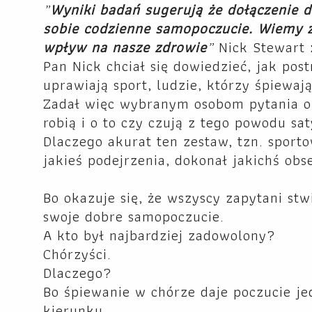
„
Wyniki badań sugerują że dołączenie
sobie codzienne samopoczucie. Wiemy z
wpływ na nasze zdrowie
”
Nick Stewart 
Pan Nick chciał się dowiedzieć, jak pos
uprawiają sport, ludzie, którzy śpiewają
Zadał więc wybranym osobom pytania o t
robią i o to czy czują z tego powodu sa
Dlaczego akurat ten zestaw, tzn. sporto
jakieś podejrzenia, dokonał jakichś obs
Bo okazuje się, że wszyscy zapytani stw
swoje dobre samopoczucie.
A kto był najbardziej zadowolony?
Chórzyści.
Dlaczego?
Bo śpiewanie w chórze daje poczucie je
kierunku.