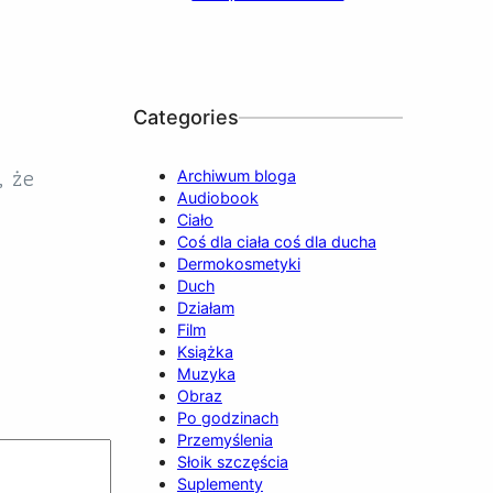
b
u
a
o
e
o
b
g
k
d
o
e
r
I
k
a
n
Categories
m
, że
Archiwum bloga
Audiobook
Ciało
Coś dla ciała coś dla ducha
Dermokosmetyki
Duch
Działam
Film
Książka
Muzyka
Obraz
Po godzinach
Przemyślenia
Słoik szczęścia
Suplementy