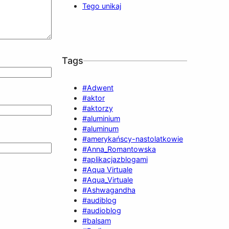
Tego unikaj
Tags
#Adwent
#aktor
#aktorzy
#aluminium
#aluminum
#amerykańscy-nastolatkowie
#Anna_Romantowska
#aplikacjazblogami
#Aqua Virtuale
#Aqua_Virtuale
#Ashwagandha
#audiblog
#audioblog
#balsam