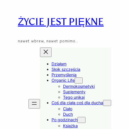
Przejdź
Skip
do
to
treści
content
ŻYCIE JEST PIĘKNE
nawet wbrew, nawet pomimo…
Działam
Słoik szczęścia
Przemyślenia
Organic Life
Dermokosmetyki
Suplementy
Tego unikaj
Coś dla ciała coś dla ducha
Ciało
Duch
Po godzinach
Książka