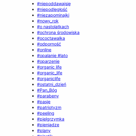
#niepoddawajsię
#niepodległość
#niezapominajki
#nowy_rok
#o nastolatkach
#ochrona środowiska
#ococtawalka
#odporność
#online
#opalanie #lato
#oparzenie
#organic life
#organic_life
#organiclife
#ostatni_dzień
#Pan_Bóg
#parabeny
#pasje
#patriotyzm
#peeling
#pielgrzymka
#pieniądze
#plany