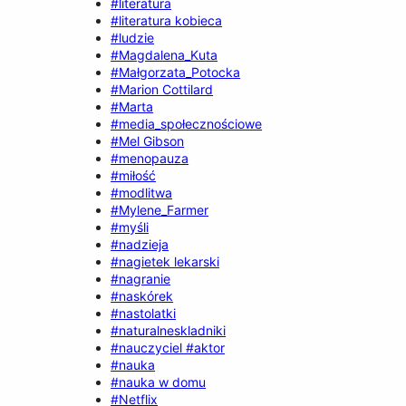
#literatura
#literatura kobieca
#ludzie
#Magdalena_Kuta
#Małgorzata_Potocka
#Marion Cottilard
#Marta
#media_społecznościowe
#Mel Gibson
#menopauza
#miłość
#modlitwa
#Mylene_Farmer
#myśli
#nadzieja
#nagietek lekarski
#nagranie
#naskórek
#nastolatki
#naturalneskladniki
#nauczyciel #aktor
#nauka
#nauka w domu
#Netflix