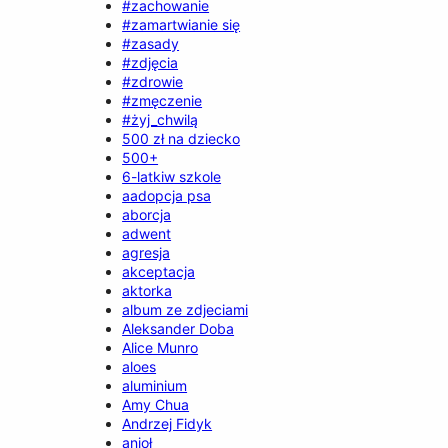
#zachowanie
#zamartwianie się
#zasady
#zdjęcia
#zdrowie
#zmęczenie
#żyj_chwilą
500 zł na dziecko
500+
6-latkiw szkole
aadopcja psa
aborcja
adwent
agresja
akceptacja
aktorka
album ze zdjeciami
Aleksander Doba
Alice Munro
aloes
aluminium
Amy Chua
Andrzej Fidyk
anioł