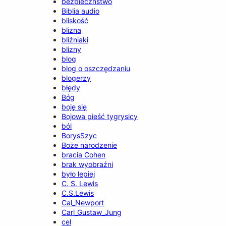
bezpieczństwo
Biblia audio
bliskość
blizna
bliźniaki
blizny
blog
blog o oszczędzaniu
blogerzy
błędy
Bóg
boję się
Bojowa pieść tygrysicy
ból
BorysSzyc
Boże narodzenie
bracia Cohen
brak wyobraźni
było lepiej
C. S. Lewis
C.S.Lewis
Cal_Newport
Carl_Gustaw_Jung
cel