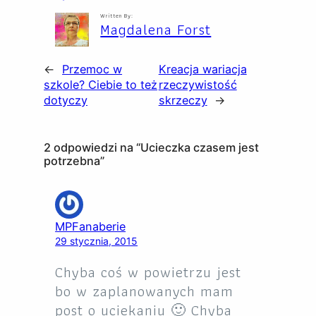
Written By:
Magdalena Forst
←
Przemoc w
Kreacja wariacja
szkole? Ciebie to też
rzeczywistość
dotyczy
skrzeczy
→
2 odpowiedzi na “Ucieczka czasem jest
potrzebna”
MPFanaberie
29 stycznia, 2015
Chyba coś w powietrzu jest
bo w zaplanowanych mam
post o uciekaniu 🙂 Chyba