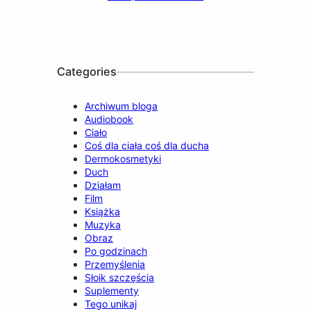
b
u
a
o
e
o
b
g
k
d
o
e
r
I
k
a
n
m
Categories
Archiwum bloga
Audiobook
Ciało
Coś dla ciała coś dla ducha
Dermokosmetyki
Duch
Działam
Film
Książka
Muzyka
Obraz
Po godzinach
Przemyślenia
Słoik szczęścia
Suplementy
Tego unikaj