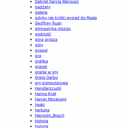
Gabriel Garcia Marquez
gadżety
galeria
gdyby nie krótki wypad do Reala
Geoffrey Rush
gimnastyka mózgu
godność
góra grosza
góry
gospel
gra
grafika
granat
granie w gry
Greta Garbo
gry komputerowe
Handlarzcudó
Hanna Krall
Haruki Murakami
hasło
herbata
Hieronim_Bosch
historia
historie