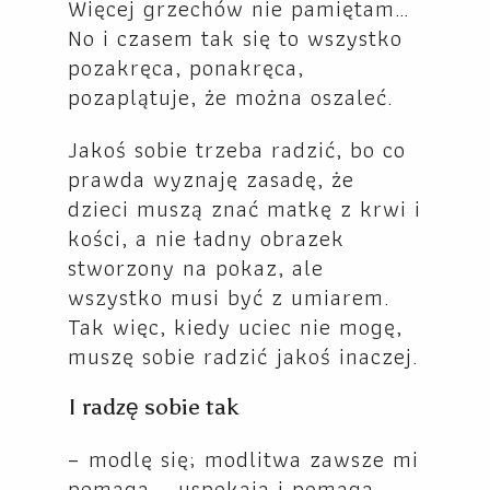
Więcej grzechów nie pamiętam…
No i czasem tak się to wszystko
pozakręca, ponakręca,
pozaplątuje, że można oszaleć.
Jakoś sobie trzeba radzić, bo co
prawda wyznaję zasadę, że
dzieci muszą znać matkę z krwi i
kości, a nie ładny obrazek
stworzony na pokaz, ale
wszystko musi być z umiarem.
Tak więc, kiedy uciec nie mogę,
muszę sobie radzić jakoś inaczej.
I radzę sobie tak
– modlę się; modlitwa zawsze mi
pomaga – uspokaja i pomaga