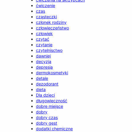
ćwiczenie
czas
cząsteczki
członek rodziny
człowieczeństwo
człowiek
czytać
czytanie
czytelnisctwo
dawniej
decyzja
depresja
dermokosmetyki
detale
dezodorant
dieta
Dla dzieci
długowieczność
dobre miejsce
dobry
dobry czas
dobry gest
dodatki chemiczne