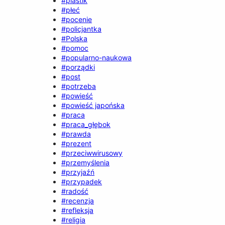
#plastik
#płeć
#pocenie
#policjantka
#Polska
#pomoc
#popularno-naukowa
#porządki
#post
#potrzeba
#powieść
#powieść japońska
#praca
#praca_głębok
#prawda
#prezent
#przeciwwirusowy
#przemyślenia
#przyjaźń
#przypadek
#radość
#recenzja
#refleksja
#religia