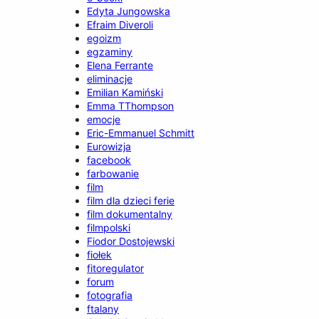
Edyta Jungowska
Efraim Diveroli
egoizm
egzaminy
Elena Ferrante
eliminacje
Emilian Kamiński
Emma TThompson
emocje
Eric-Emmanuel Schmitt
Eurowizja
facebook
farbowanie
film
film dla dzieci ferie
film dokumentalny
filmpolski
Fiodor Dostojewski
fiołek
fitoregulator
forum
fotografia
ftalany