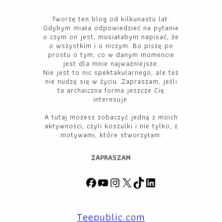
Tworzę ten blog od kilkunastu lat.
Gdybym miała odpowiedzieć na pytanie
o czym on jest, musiałabym napisać, że
o wszystkim i o niczym. Bo piszę po
prostu o tym, co w danym momencie
jest dla mnie najważniejsze.
Nie jest to nic spektakularnego, ale też
nie nudzę się w życiu. Zapraszam, jeśli
ta archaiczna forma jeszcze Cię
interesuje.
A tutaj możesz zobaczyć jedną z moich
aktywności, czyli koszulki i nie tylko, z
motywami, które stworzyłam.
ZAPRASZAM
F
Y
I
X
T
L
a
o
n
i
i
c
u
s
k
n
Teepublic.com
e
T
t
T
k