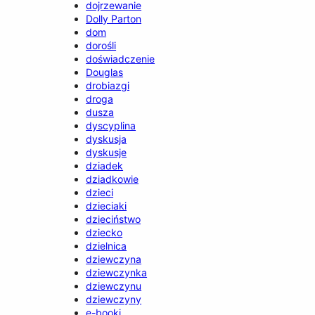
dojrzewanie
Dolly Parton
dom
dorośli
doświadczenie
Douglas
drobiazgi
droga
dusza
dyscyplina
dyskusja
dyskusje
dziadek
dziadkowie
dzieci
dzieciaki
dzieciństwo
dziecko
dzielnica
dziewczyna
dziewczynka
dziewczynu
dziewczyny
e-booki