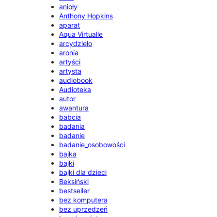
anioły
Anthony Hopkins
aparat
Aqua Virtualle
arcydzieło
aronia
artyści
artysta
audiobook
Audioteka
autor
awantura
babcia
badania
badanie
badanie_osobowości
bajka
bajki
bajki dla dzieci
Beksiński
bestseller
bez komputera
bez uprzedzeń