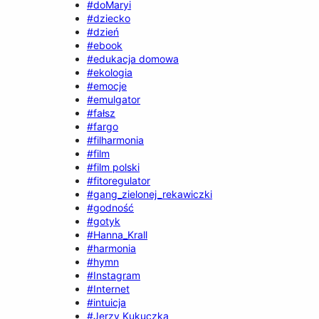
#doMaryi
#dziecko
#dzień
#ebook
#edukacja domowa
#ekologia
#emocje
#emulgator
#fałsz
#fargo
#filharmonia
#film
#film polski
#fitoregulator
#gang_zielonej_rekawiczki
#godność
#gotyk
#Hanna_Krall
#harmonia
#hymn
#Instagram
#Internet
#intuicja
#Jerzy Kukuczka