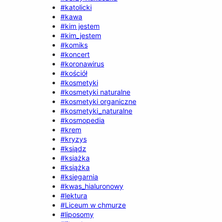
#katolicki
#kawa
#kim jestem
#kim_jestem
#komiks
#koncert
#koronawirus
#kościół
#kosmetyki
#kosmetyki naturalne
#kosmetyki organiczne
#kosmetyki_naturalne
#kosmopedia
#krem
#kryzys
#ksiądz
#ksiażka
#książka
#księgarnia
#kwas_hialuronowy
#lektura
#Liceum w chmurze
#liposomy