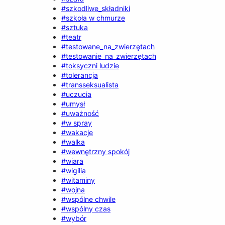
#szkodliwe_składniki
#szkoła w chmurze
#sztuka
#teatr
#testowane_na_zwierzętach
#testowanie_na_zwierzętach
#toksyczni ludzie
#tolerancja
#transseksualista
#uczucia
#umysł
#uważność
#w spray
#wakacje
#walka
#wewnętrzny spokój
#wiara
#wigilia
#witaminy
#wojna
#wspólne chwile
#wspólny czas
#wybór