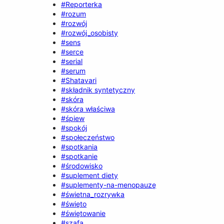
#Reporterka
#rozum
#rozwój
#rozwój_osobisty
#sens
#serce
#serial
#serum
#Shatavari
#składnik syntetyczny
#skóra
#skóra właściwa
#śpiew
#spokój
#społeczeństwo
#spotkania
#spotkanie
#środowisko
#suplement diety
#suplementy-na-menopauzę
#świetna_rozrywka
#święto
#świętowanie
#szafa