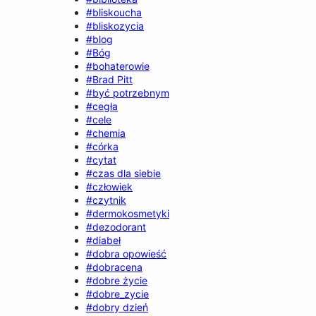
#bliskoucha
#bliskozycia
#blog
#Bóg
#bohaterowie
#Brad Pitt
#być potrzebnym
#cegła
#cele
#chemia
#córka
#cytat
#czas dla siebie
#człowiek
#czytnik
#dermokosmetyki
#dezodorant
#diabeł
#dobra opowieść
#dobracena
#dobre życie
#dobre_zycie
#dobry dzień