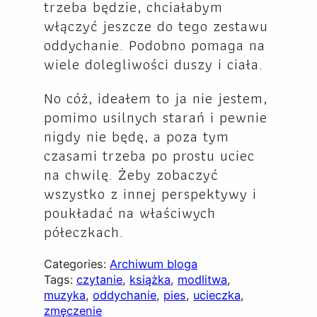
trzeba będzie, chciałabym
włączyć jeszcze do tego zestawu
oddychanie. Podobno pomaga na
wiele dolegliwości duszy i ciała.
No cóż, ideałem to ja nie jestem,
pomimo usilnych starań i pewnie
nigdy nie będę, a poza tym
czasami trzeba po prostu uciec
na chwilę. Żeby zobaczyć
wszystko z innej perspektywy i
poukładać na właściwych
półeczkach.
Categories:
Archiwum bloga
Tags:
czytanie
, 
książka
, 
modlitwa
, 
muzyka
, 
oddychanie
, 
pies
, 
ucieczka
, 
zmęczenie