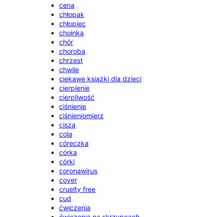
cena
chłopak
chłopiec
choinka
chór
choroba
chrzest
chwile
ciekawe książki dla dzieci
cierpienie
cierpliwość
ciśnienie
ciśnieniomierz
cisza
cola
córeczka
córka
córki
coronawirus
cover
cruelty free
cud
ćwiczenia
ćwiczenia na skrzypcach