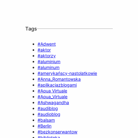
Tags
#Adwent
#aktor
#aktorzy
#aluminium
#aluminum
#amerykańscy-nastolatkowie
#Anna_Romantowska
#aplikacjazblogami
#Aqua Virtuale
#Aqua_Virtuale
#Ashwagandha
#audiblog
#audioblog
#balsam
#Berlin
#bezkonserwantow
#biblioteka